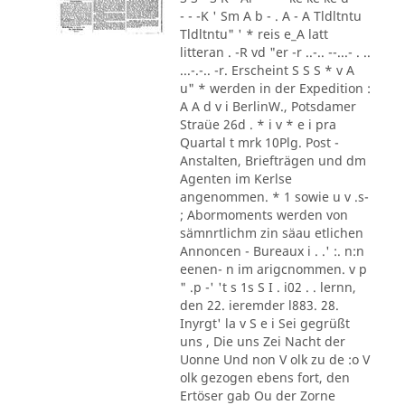
- - -K ' Sm A b - . A - A Tldltntu
Tldltntu" ' * reis e_A latt
litteran . -R vd "er -r ..-.. --...- . ..
...-.-.. -r. Erscheint S S S * v A
u" * werden in der Expedition :
A A d v i BerlinW., Potsdamer
Straüe 26d . * i v * e i pra
Quartal t mrk 10Plg. Post -
Anstalten, Briefträgen und dm
Agenten im Kerlse
angenommen. * 1 sowie u v .s-
; Abormoments werden von
sämnrtlichm zin säau etlichen
Annoncen - Bureaux i . .' :. n:n
eenen- n im arigcnommen. v p
" .p -' 't s 1s S I . i02 . . lernn,
den 22. ieremder l883. 28.
Inyrgt' la v S e i Sei gegrüßt
uns , Die uns Zei Nacht der
Uonne Und non V olk zu de :o V
olk gezogen ebens fort, den
Ertöser gab Ou der Zorne