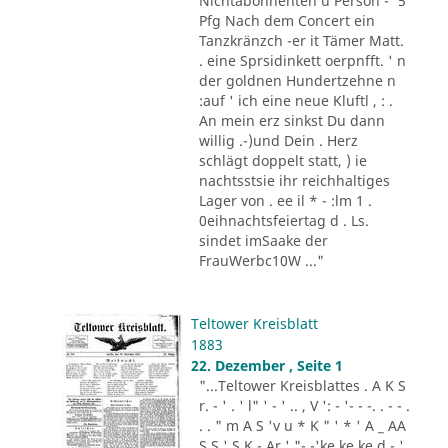
Nichtabonnenten u Person -' 5
Pfg Nach dem Concert ein
Tanzkränzch -er it Tämer Matt.
. eine Sprsidinkett oerpnfft. ' n
der goldnen Hundertzehne n
:auf ' ich eine neue Kluftl , : .
An mein erz sinkst Du dann
willig .-)und Dein . Herz
schlägt doppelt statt, ) ie
nachtsstsie ihr reichhaltiges
Lager von . ee il * - :lm 1 .
0eihnachtsfeiertag d . Ls.
sindet imSaake der
FrauWerbc10W ..."
Teltower Kreisblatt
1883
22. Dezember , Seite 1
"...Teltower Kreisblattes . A K S
r. - ' . ' l" ' - ' .. , V ': - '- - -. . - - .
. . " m A S 'v u * K " ' * ' A _ AA
S S ' S K - Ar ' "- -'ke ke ke d - '