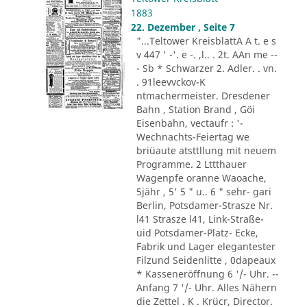
1883
22. Dezember , Seite 7
"...Teltower KreisblattA A t. e s
v 447 ' -'. e -. ,l.. . 2t. AAn me --
- Sb * Schwarzer 2. Adler. . vn.
. 91leevvckov-K
ntmachermeister. Dresdener
Bahn , Station Brand , Göi
Eisenbahn, vectaufr : '-
Wechnachts-Feiertag we
briüaute atsttllung mit neuem
Programme. 2 Lttthauer
Wagenpfe oranne Waoache,
5jähr , 5' 5 " u.. 6 " sehr- gari
Berlin, Potsdamer-Strasze Nr.
l41 Strasze l41, Link-Straße-
uid Potsdamer-Platz- Ecke,
Fabrik und Lager elegantester
Filzund Seidenlitte , 0dapeaux
* Kasseneröffnung 6 '/- Uhr. --
Anfang 7 '/- Uhr. Alles Nähern
die Zettel . K . Krücr, Director.