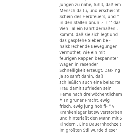
Jungen zu nahe, fühlt, daß em
Mensch da tü, und erscheicht
Schein des Herbfeuers, und "
in den Ställen bnun .- lr "' das
Vieh . allein Fahrt dernaßen ,
kommt. daß sie sich legt und
das gaspfehe Sieben be -
halsbrechende Bewegungen
vermuthet, wie ein mit
feurigen Rappen bespannter
Wagen in rasender
Schnelligkeit erzeugt. Das-'ng
ja so sanft dahin, daß
schließlich auch eine beiadrte
Frau damit zufrieden sein
Heme nach dreiwöchentlichem
* Tn grüner Pracht, ewig
frisch, ewig jung hob fi- " v
Krankenlager ist sw verstorben
und hinterläßt den Mann mit 5
Kindern . Eine Dauernhochzeit
im größten Stil wurde dieser