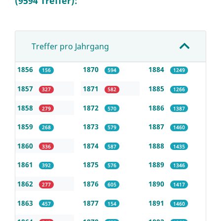
(9594 Treffer):
Treffer pro Jahrgang
1856
1870
1884
156
594
1249
1857
1871
1885
327
582
1266
1858
1872
1886
279
570
1387
1859
1873
1887
268
579
1460
1860
1874
1888
336
587
1435
1861
1875
1889
392
576
1346
1862
1876
1890
277
605
1417
1863
1877
1891
457
154
1460