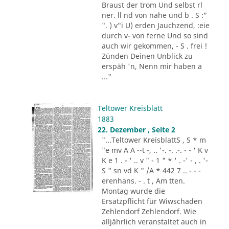
Braust der trom Und selbst rl
ner. ll nd von nahe und b . S :"
". ) v"i U) erden Jauchzend, :eie
durch v- von ferne Und so sind
auch wir gekommen, - S . frei !
Zünden Deinen Unblick zu
erspäh 'n, Nenn mir haben a
..."
Teltower Kreisblatt
1883
22. Dezember , Seite 2
"...Teltower KreisblattS , S * m
"e mv A A --t -, .. '-. -. .-. - - ' K v
K e 1 . - ' .. v " - 1 " * ' . -' - , . '-
S " sn vd K " /A * 442 7 .. - - -
erenhans. - . t , Am tten.
Montag wurde die
Ersatzpflicht für Wiwschaden
Zehlendorf Zehlendorf. Wie
alljährlich veranstaltet auch in