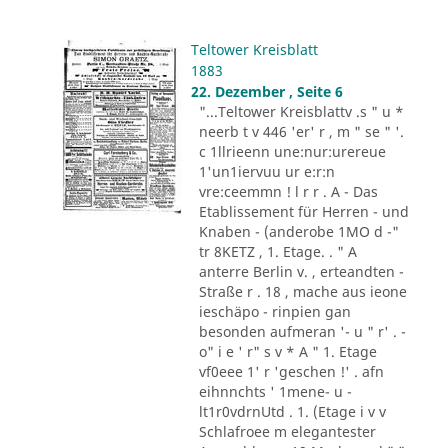
Teltower Kreisblatt
1883
22. Dezember , Seite 6
"...Teltower Kreisblattv .s " u *
neerb t v 446 'er' r , m " se " '.
c 1llrieenn une:nur:urereue
1'un1iervuu ur e:r:n
vre:ceemmn ! l r r . A - Das
Etablissement für Herren - und
Knaben - (anderobe 1MO d -"
tr 8KETZ , 1. Etage. . " A
anterre Berlin v. , erteandten -
Straße r . 18 , mache aus ieone
ieschäpo - rinpien gan
besonden aufmeran '- u " r' . -
o" i e ' r" s v * A " 1. Etage
vf0eee 1' r 'geschen !' . afn
eihnnchts ' 1mene- u -
lt1r0vdrnUtd . 1. (Etage i v v
Schlafroee m elegantester