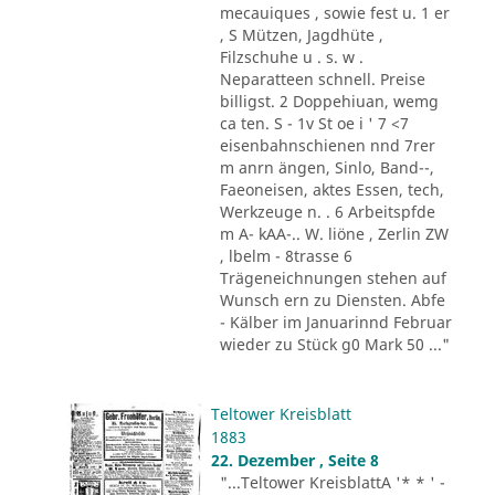
mecauiques , sowie fest u. 1 er
, S Mützen, Jagdhüte ,
Filzschuhe u . s. w .
Neparatteen schnell. Preise
billigst. 2 Doppehiuan, wemg
ca ten. S - 1v St oe i ' 7 <7
eisenbahnschienen nnd 7rer
m anrn ängen, Sinlo, Band--,
Faeoneisen, aktes Essen, tech,
Werkzeuge n. . 6 Arbeitspfde
m A- kAA-.. W. liöne , Zerlin ZW
, lbelm - 8trasse 6
Trägeneichnungen stehen auf
Wunsch ern zu Diensten. Abfe
- Kälber im Januarinnd Februar
wieder zu Stück g0 Mark 50 ..."
Teltower Kreisblatt
1883
22. Dezember , Seite 8
"...Teltower KreisblattA '* * ' -