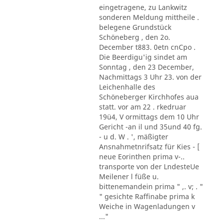
eingetragene, zu Lankwitz
sonderen Meldung mittheile .
belegene Grundstück
Schöneberg , den 2o.
December t883. 0etn cnCpo .
Die Beerdigu'ig sindet am
Sonntag , den 23 December,
Nachmittags 3 Uhr 23. von der
Leichenhalle des
Schöneberger Kirchhofes aua
statt. vor am 22 . rkedruar
19ü4, V ormittags dem 10 Uhr
Gericht -an il und 35und 40 fg.
- u d. W . ', mäßigter
Ansnahmetnrifsatz für Kies - [
neue Eorinthen prima v-..
transporte von der LndesteUe
Meilener l füße u.
bittenemandein prima " ,. v; . "
" gesichte Raffinabe prima k
Weiche in Wagenladungen v
..."