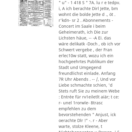
" u" - 1 418 S " 7A. lu r e tedpv.
i, A ich berachte Dirl Jette, bm
wohnt die bolde Jette d ., öt .
r'kdn- sr 2 . Abonnements -
Concert im Saale i beim
Geheimerath, ich Die zur
Lichsten häue, -- -A Ei. das
wäre delikatk -Doch , ob ich vor
Schwert vergebe , der Fran
erlec10w statt, wozu ich ein
hochgeehrtes Publikum der
Stadt und Umgegend
freundlichst einlade. Anfang
7R Uhr Abends . -- /, Und vor
Liebe schmachte schien, 'd
Stets ruft Sie zu meinem Webe
: Entrée für rv1eiletlt aiär; t ce:
r- unel 1rorwle- 8trasc
empfehlen zu dem
bevorstehenden " Anjust, ick
oerachte Dlr !" -. r - Aber
warte, stolze Kleene, t