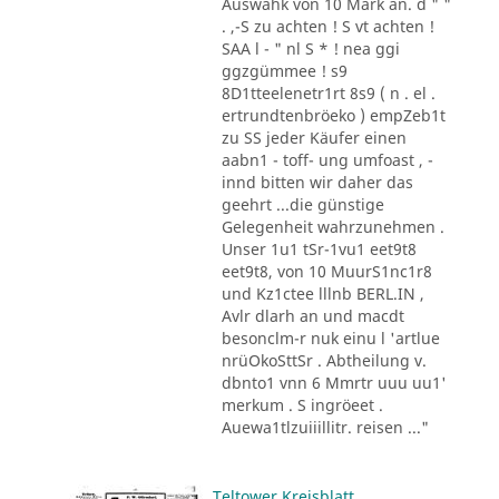
Auswahk von 10 Mark an. d " "
. ,-S zu achten ! S vt achten !
SAA l - " nl S * ! nea ggi
ggzgümmee ! s9
8D1tteelenetr1rt 8s9 ( n . el .
ertrundtenbröeko ) empZeb1t
zu SS jeder Käufer einen
aabn1 - toff- ung umfoast , -
innd bitten wir daher das
geehrt ...die günstige
Gelegenheit wahrzunehmen .
Unser 1u1 tSr-1vu1 eet9t8
eet9t8, von 10 MuurS1nc1r8
und Kz1ctee lllnb BERL.IN ,
Avlr dlarh an und macdt
besonclm-r nuk einu l 'artlue
nrüOkoSttSr . Abtheilung v.
dbnto1 vnn 6 Mmrtr uuu uu1'
merkum . S ingröeet .
Auewa1tlzuiiillitr. reisen ..."
Teltower Kreisblatt