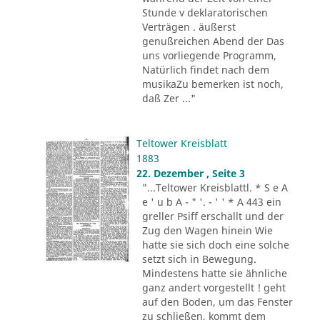
Stunde v deklaratorischen
Verträgen . äußerst
genußreichen Abend der Das
uns vorliegende Programm,
Natürlich findet nach dem
musikaZu bemerken ist noch,
daß Zer ..."
Teltower Kreisblatt
1883
22. Dezember , Seite 3
"...Teltower Kreisblattl. * S e A
e ' u b A - " '. - ' ' * A 443 ein
greller Psiff erschallt und der
Zug den Wagen hinein Wie
hatte sie sich doch eine solche
setzt sich in Bewegung.
Mindestens hatte sie ähnliche
ganz andert vorgestellt ! geht
auf den Boden, um das Fenster
zu schließen, kommt dem