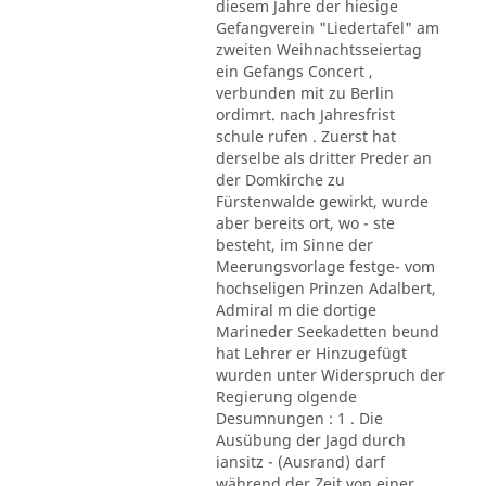
diesem Jahre der hiesige
Gefangverein "Liedertafel" am
zweiten Weihnachtsseiertag
ein Gefangs Concert ,
verbunden mit zu Berlin
ordimrt. nach Jahresfrist
schule rufen . Zuerst hat
derselbe als dritter Preder an
der Domkirche zu
Fürstenwalde gewirkt, wurde
aber bereits ort, wo - ste
besteht, im Sinne der
Meerungsvorlage festge- vom
hochseligen Prinzen Adalbert,
Admiral m die dortige
Marineder Seekadetten beund
hat Lehrer er Hinzugefügt
wurden unter Widerspruch der
Regierung olgende
Desumnungen : 1 . Die
Ausübung der Jagd durch
iansitz - (Ausrand) darf
während der Zeit von einer