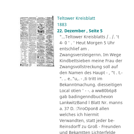
Teltower Kreisblatt
1883
22. Dezember , Seite 5
"...Teltower Kreisblatts / . /. 't
4- 0 ' . ' Heut Morgen 5 Uhr
entschlief am .
Zwangsversteigernn. Im Wege
Kindbettsieben meine Frau der
Zwangsvollstreckung soll auf
den Namen des Haupt - , "t . t.-
". .. e.."u,. - ,ti tritt im
Bekanntmachung. diesseitigen
Local otien ' - -. a ww80b6p8
gab badingenndbuchevon
LankwitzBand l Blatt Nr. manns
a. 37 D. :7iroOpon8 allen
welches ich hiermit
Verwandten, statt jeder be-
Reinsdorff zu Groß - Freunden
und Bekamtten Lichterfelde