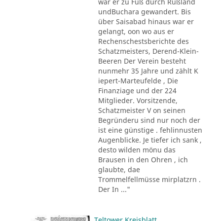
war er zu Fuß durch Rußland
undBuchara gewandert. Bis
über Saisabad hinaus war er
gelangt, oon wo aus er
Rechenschestsberichte des
Schatzmeisters, Derend-Klein-
Beeren Der Verein besteht
nunmehr 35 Jahre und zählt K
iepert-Marteufelde , Die
Finanziage und der 224
Mitglieder. Vorsitzende,
Schatzmeister V on seinen
Begründeru sind nur noch der
ist eine günstige . fehlinnusten
Augenblicke. Je tiefer ich sank ,
desto wilden mönu das
Brausen in den Ohren , ich
glaubte, dae
Trommelfellmüsse mirplatzrn .
Der In ..."
Teltower Kreisblatt