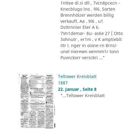
1nttee di.si dll , 7vcn8pcecn -
Knecblugo lno . 9l6. Sorten
Brennhölzer werden billig
verkauft. Aa . 9l6 . u1
Dsttrnnier Eter A 6.
7Vn1demar- 8u- as6e 27 [ Otto
3ohnutr , er1m , v K amptieblt
iltr l. nger in oione-rn 8rnU-
unel nierewn oenmm1r tonn
Puvnckorr versckri ..."
Teltower Kreisblatt
1887
22. Januar , Seite 8
"...Teltower Kreisblatt