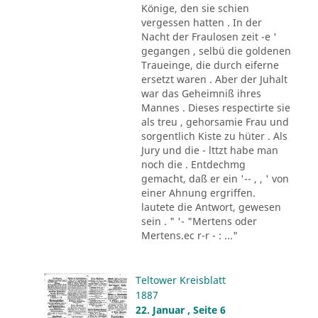
Könige, den sie schien
vergessen hatten . In der
Nacht der Fraulosen zeit -e '
gegangen , selbü die goldenen
Traueinge, die durch eiferne
ersetzt waren . Aber der Juhalt
war das Geheimniß ihres
Mannes . Dieses respectirte sie
als treu , gehorsamie Frau und
sorgentlich Kiste zu hüter . Als
Jury und die - lttzt habe man
noch die . Entdechmg
gemacht, daß er ein '-- , , ' von
einer Ahnung ergriffen.
lautete die Antwort, gewesen
sein . " '- "Mertens oder
Mertens.ec r-r - : ..."
Teltower Kreisblatt
1887
22. Januar , Seite 6