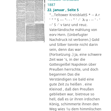
1887
22. Januar , Seite 5
"...Teltower KreisblattS * -- A r
' " " S --- "- - - " ' -' ´ A u - -- ' - '
--' S -' v tanz und reuz.
Vaterländische mählung von
eorv Hvrn. (Unbefugter
Nachdruck ist verboren.) Gold
und Silber tonnte nicht darin
sein, denn das war
(Fortsetzung .) Ja, eine schwere
Zeit wae 's, in der die
Gottesgeißel Napoleon über
Preußen herrschte, und doch
begannen Das die
Verständigen sie bald eine
gute Zeit zu heißen . eine
Kleinod , daß den Preußen
geblieben war, bietreue so
hell, daß es ür ihren irdischen
König, schimmerte ihnen den
Weg wies 1u dem himmlischen