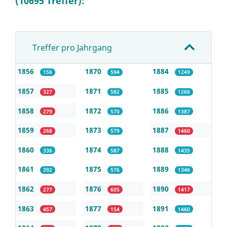
(10695 Treffer):
Treffer pro Jahrgang
1856
1870
1884
156
594
1249
1857
1871
1885
327
582
1266
1858
1872
1886
279
570
1387
1859
1873
1887
268
579
1460
1860
1874
1888
336
587
1435
1861
1875
1889
392
576
1346
1862
1876
1890
277
605
1417
1863
1877
1891
457
154
1460