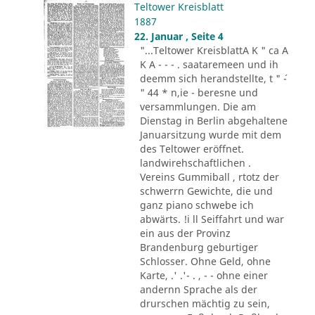
Teltower Kreisblatt
1887
22. Januar , Seite 4
"...Teltower KreisblattA K " ca A
K A - - - . saataremeen und ih
deemm sich herandstellte, t " ´-
" 44 * n,ie - beresne und
versammlungen. Die am
Dienstag in Berlin abgehaltene
Januarsitzung wurde mit dem
des Teltower eröffnet.
landwirehschaftlichen .
Vereins Gummiball , rtotz der
schwerrn Gewichte, die und
ganz piano schwebe ich
abwärts. !i ll Seiffahrt und war
ein aus der Provinz
Brandenburg geburtiger
Schlosser. Ohne Geld, ohne
Karte, .' .'- . , - - ohne einer
andernn Sprache als der
drurschen mächtig zu sein,