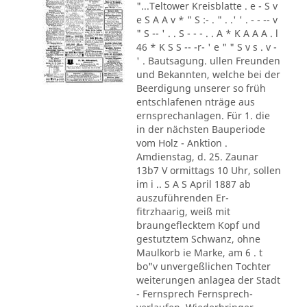
"...Teltower Kreisblatte . e - S v
e S A A v * " S :- . " . .' ' . - - -- v
" S -- ' . . S - - - . . A * K A A A . l
46 * K S S -- -r- ' e " " S v s . v -
' . Bautsagung. ullen Freunden
und Bekannten, welche bei der
Beerdigung unserer so früh
entschlafenen nträge aus
ernsprechanlagen. Für 1. die
in der nächsten Bauperiode
vom Holz - Anktion .
Amdienstag, d. 25. Zaunar
13b7 V ormittags 10 Uhr, sollen
im i .. S A S April 1887 ab
auszuführenden Er-
fitrzhaarig, weiß mit
braungeflecktem Kopf und
gestutztem Schwanz, ohne
Maulkorb ie Marke, am 6 . t
bo"v unvergeßlichen Tochter
weiterungen anlagea der Stadt
- Fernsprech Fernsprech-