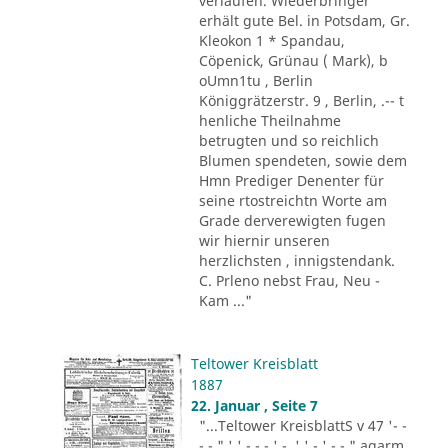
verlaufen. Wiederbringer
erhält gute Bel. in Potsdam, Gr.
Kleokon 1 * Spandau,
Cöpenick, Grünau ( Mark), b
oUmn1tu , Berlin
Königgrätzerstr. 9 , Berlin, .-- t
henliche Theilnahme
betrugten und so reichlich
Blumen spendeten, sowie dem
Hmn Prediger Denenter für
seine rtostreichtn Worte am
Grade derverewigten fugen
wir hiernir unseren
herzlichsten , innigstendank.
C. Prleno nebst Frau, Neu -
Kam ..."
Teltower Kreisblatt
1887
22. Januar , Seite 7
"...Teltower KreisblattS v 47 '- -
- - " ' ' - - - ' -. ' ' - ' -.-." agarm