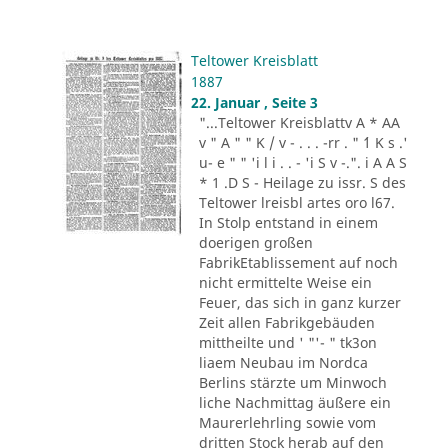
Teltower Kreisblatt
1887
22. Januar , Seite 3
"...Teltower Kreisblattv A * AA
v " A " " K / v - . . . -rr . " ´1 K s .'
u- e " " 'i l i . . - 'i S v -.". i A A S
* 1 .D S - Heilage zu issr. S des
Teltower lreisbl artes oro l67.
In Stolp entstand in einem
doerigen großen
FabrikEtablissement auf noch
nicht ermittelte Weise ein
Feuer, das sich in ganz kurzer
Zeit allen Fabrikgebäuden
mittheilte und ' "'- " tk3on
liaem Neubau im Nordca
Berlins stärzte um Minwoch
liche Nachmittag äußere ein
Maurerlehrling sowie vom
dritten Stock herab auf den