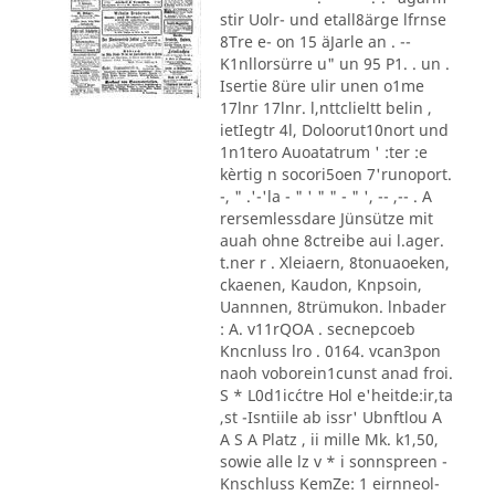
stir Uolr- und etall8ärge lfrnse
8Tre e- on 15 äJarle an . --
K1nllorsürre u" un 95 P1. . un .
Isertie 8üre ulir unen o1me
17lnr 17lnr. l,nttclieltt belin ,
ietIegtr 4l, Doloorut10nort und
1n1tero Auoatatrum ' :ter :e
kèrtig n socori5oen 7'runoport.
-, " .'-'la - " ' " " - " ', -- ,-- . A
rersemlessdare Jünsütze mit
auah ohne 8ctreibe aui l.ager.
t.ner r . Xleiaern, 8tonuaoeken,
ckaenen, Kaudon, Knpsoin,
Uannnen, 8trümukon. lnbader
: A. v11rQOA . secnepcoeb
Kncnluss lro . 0164. vcan3pon
naoh voborein1cunst anad froi.
S * L0d1ic´ctre Hol e'heitde:ir,ta
,st -Isntiile ab issr' Ubnftlou A
A S A Platz , ii mille Mk. k1,50,
sowie alle lz v * i sonnspreen -
Knschluss KemZe: 1 eirnneol-