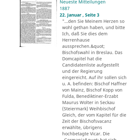
Neueste Mitteilungen
1887
22. Januar , Seite 3
"...den Sie Meinem Herzen so
wohl gethan haben, und bitte
Ich, daß Sie dies dem
Herrenhause
aussprechen.&quot;
Bischofswahl in Breslau. Das
Domcapitel hat die
Candidatenliste aufgestellt
und der Regierung
eingereicht. Auf ihr sollen sich
u. A. befinden: Bischof Haffner
von Mainz, Bischof Kopp von
Fulda, Benediktiner-Erzabt
Maurus Wolter in Seckau
(Steiermark) Weihbischof
Gleich, der vom Kapitel für die
Zeit der Bischofsvacanz
erwählte, übrigens
hochbetagte Vicar. Die
„Germania&quot; hat sich