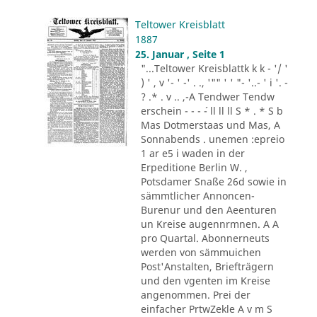
Teltower Kreisblatt
1887
25. Januar , Seite 1
"...Teltower Kreisblattk k k - '/ '
) ' , v '- ' -' . ., '"" ' ' "- '..- ' i '. -
? .* . v .. ,-A Tendwer Tendw
erschein - - - ´- ll ll ll S * . * S b
Mas Dotmerstaas und Mas, A
Sonnabends . unemen :epreio
1 ar e5 i waden in der
Erpeditione Berlin W. ,
Potsdamer Snaße 26d sowie in
sämmtlicher Annoncen-
Burenur und den Aeenturen
un Kreise augennrmnen. A A
pro Quartal. Abonnerneuts
werden von sämmuichen
Post'Anstalten, Briefträgern
und den vgenten im Kreise
angenommen. Prei der
einfacher PrtwZekle A v m S