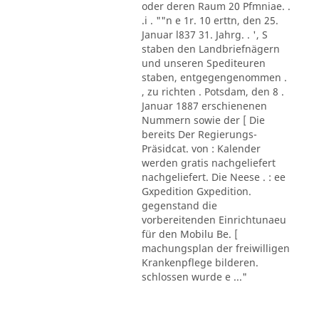
oder deren Raum 20 Pfmniae. .
.i . ""n e 1r. 10 erttn, den 25.
Januar l837 31. Jahrg. . ', S
staben den Landbriefnägern
und unseren Spediteuren
staben, entgegengenommen .
, zu richten . Potsdam, den 8 .
Januar 1887 erschienenen
Nummern sowie der [ Die
bereits Der Regierungs-
Präsidcat. von : Kalender
werden gratis nachgeliefert
nachgeliefert. Die Neese . : ee
Gxpedition Gxpedition.
gegenstand die
vorbereitenden Einrichtunaeu
für den Mobilu Be. [
machungsplan der freiwilligen
Krankenpflege bilderen.
schlossen wurde e ..."