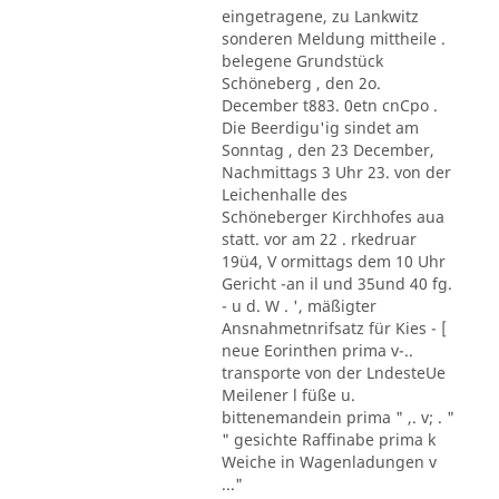
eingetragene, zu Lankwitz
sonderen Meldung mittheile .
belegene Grundstück
Schöneberg , den 2o.
December t883. 0etn cnCpo .
Die Beerdigu'ig sindet am
Sonntag , den 23 December,
Nachmittags 3 Uhr 23. von der
Leichenhalle des
Schöneberger Kirchhofes aua
statt. vor am 22 . rkedruar
19ü4, V ormittags dem 10 Uhr
Gericht -an il und 35und 40 fg.
- u d. W . ', mäßigter
Ansnahmetnrifsatz für Kies - [
neue Eorinthen prima v-..
transporte von der LndesteUe
Meilener l füße u.
bittenemandein prima " ,. v; . "
" gesichte Raffinabe prima k
Weiche in Wagenladungen v
..."