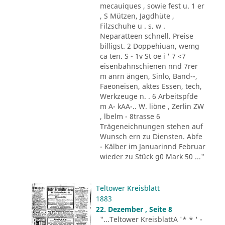
mecauiques , sowie fest u. 1 er
, S Mützen, Jagdhüte ,
Filzschuhe u . s. w .
Neparatteen schnell. Preise
billigst. 2 Doppehiuan, wemg
ca ten. S - 1v St oe i ' 7 <7
eisenbahnschienen nnd 7rer
m anrn ängen, Sinlo, Band--,
Faeoneisen, aktes Essen, tech,
Werkzeuge n. . 6 Arbeitspfde
m A- kAA-.. W. liöne , Zerlin ZW
, lbelm - 8trasse 6
Trägeneichnungen stehen auf
Wunsch ern zu Diensten. Abfe
- Kälber im Januarinnd Februar
wieder zu Stück g0 Mark 50 ..."
Teltower Kreisblatt
1883
22. Dezember , Seite 8
"...Teltower KreisblattA '* * ' -