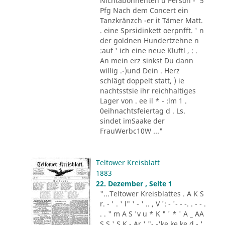
Nichtabonnenten u Person -' 5
Pfg Nach dem Concert ein
Tanzkränzch -er it Tämer Matt.
. eine Sprsidinkett oerpnfft. ' n
der goldnen Hundertzehne n
:auf ' ich eine neue Kluftl , : .
An mein erz sinkst Du dann
willig .-)und Dein . Herz
schlägt doppelt statt, ) ie
nachtsstsie ihr reichhaltiges
Lager von . ee il * - :lm 1 .
0eihnachtsfeiertag d . Ls.
sindet imSaake der
FrauWerbc10W ..."
Teltower Kreisblatt
1883
22. Dezember , Seite 1
"...Teltower Kreisblattes . A K S
r. - ' . ' l" ' - ' .. , V ': - '- - -. . - - .
. . " m A S 'v u * K " ' * ' A _ AA
S S ' S K - Ar ' "- -'ke ke ke d - '