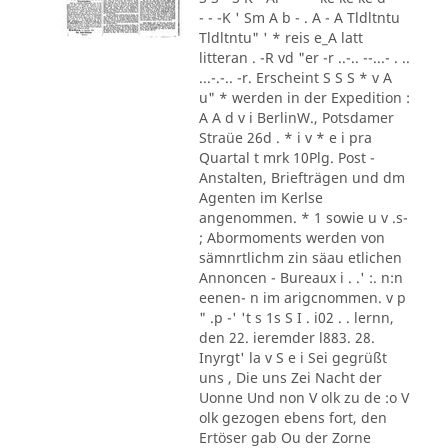
- - -K ' Sm A b - . A - A Tldltntu
Tldltntu" ' * reis e_A latt
litteran . -R vd "er -r ..-.. --...- . ..
...-.-.. -r. Erscheint S S S * v A
u" * werden in der Expedition :
A A d v i BerlinW., Potsdamer
Straüe 26d . * i v * e i pra
Quartal t mrk 10Plg. Post -
Anstalten, Briefträgen und dm
Agenten im Kerlse
angenommen. * 1 sowie u v .s-
; Abormoments werden von
sämnrtlichm zin säau etlichen
Annoncen - Bureaux i . .' :. n:n
eenen- n im arigcnommen. v p
" .p -' 't s 1s S I . i02 . . lernn,
den 22. ieremder l883. 28.
Inyrgt' la v S e i Sei gegrüßt
uns , Die uns Zei Nacht der
Uonne Und non V olk zu de :o V
olk gezogen ebens fort, den
Ertöser gab Ou der Zorne