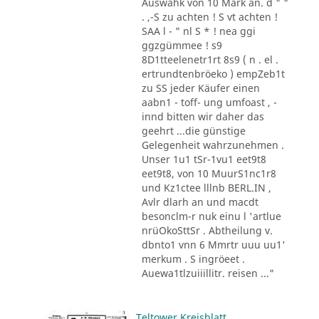
Auswahk von 10 Mark an. d " "
. ,-S zu achten ! S vt achten !
SAA l - " nl S * ! nea ggi
ggzgümmee ! s9
8D1tteelenetr1rt 8s9 ( n . el .
ertrundtenbröeko ) empZeb1t
zu SS jeder Käufer einen
aabn1 - toff- ung umfoast , -
innd bitten wir daher das
geehrt ...die günstige
Gelegenheit wahrzunehmen .
Unser 1u1 tSr-1vu1 eet9t8
eet9t8, von 10 MuurS1nc1r8
und Kz1ctee lllnb BERL.IN ,
Avlr dlarh an und macdt
besonclm-r nuk einu l 'artlue
nrüOkoSttSr . Abtheilung v.
dbnto1 vnn 6 Mmrtr uuu uu1'
merkum . S ingröeet .
Auewa1tlzuiiillitr. reisen ..."
Teltower Kreisblatt