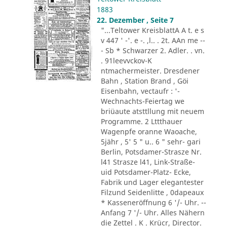
1883
22. Dezember , Seite 7
"...Teltower KreisblattA A t. e s
v 447 ' -'. e -. ,l.. . 2t. AAn me --
- Sb * Schwarzer 2. Adler. . vn.
. 91leevvckov-K
ntmachermeister. Dresdener
Bahn , Station Brand , Göi
Eisenbahn, vectaufr : '-
Wechnachts-Feiertag we
briüaute atsttllung mit neuem
Programme. 2 Lttthauer
Wagenpfe oranne Waoache,
5jähr , 5' 5 " u.. 6 " sehr- gari
Berlin, Potsdamer-Strasze Nr.
l41 Strasze l41, Link-Straße-
uid Potsdamer-Platz- Ecke,
Fabrik und Lager elegantester
Filzund Seidenlitte , 0dapeaux
* Kasseneröffnung 6 '/- Uhr. --
Anfang 7 '/- Uhr. Alles Nähern
die Zettel . K . Krücr, Director.