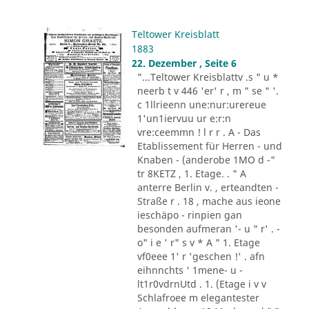
Teltower Kreisblatt
1883
22. Dezember , Seite 6
"...Teltower Kreisblattv .s " u *
neerb t v 446 'er' r , m " se " '.
c 1llrieenn une:nur:urereue
1'un1iervuu ur e:r:n
vre:ceemmn ! l r r . A - Das
Etablissement für Herren - und
Knaben - (anderobe 1MO d -"
tr 8KETZ , 1. Etage. . " A
anterre Berlin v. , erteandten -
Straße r . 18 , mache aus ieone
ieschäpo - rinpien gan
besonden aufmeran '- u " r' . -
o" i e ' r" s v * A " 1. Etage
vf0eee 1' r 'geschen !' . afn
eihnnchts ' 1mene- u -
lt1r0vdrnUtd . 1. (Etage i v v
Schlafroee m elegantester