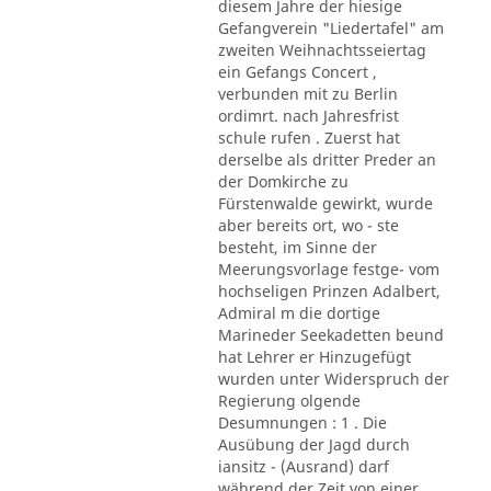
diesem Jahre der hiesige
Gefangverein "Liedertafel" am
zweiten Weihnachtsseiertag
ein Gefangs Concert ,
verbunden mit zu Berlin
ordimrt. nach Jahresfrist
schule rufen . Zuerst hat
derselbe als dritter Preder an
der Domkirche zu
Fürstenwalde gewirkt, wurde
aber bereits ort, wo - ste
besteht, im Sinne der
Meerungsvorlage festge- vom
hochseligen Prinzen Adalbert,
Admiral m die dortige
Marineder Seekadetten beund
hat Lehrer er Hinzugefügt
wurden unter Widerspruch der
Regierung olgende
Desumnungen : 1 . Die
Ausübung der Jagd durch
iansitz - (Ausrand) darf
während der Zeit von einer