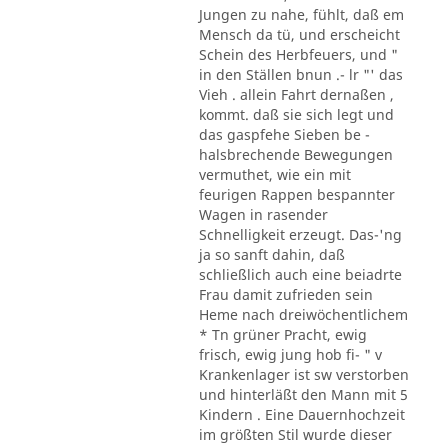
Jungen zu nahe, fühlt, daß em
Mensch da tü, und erscheicht
Schein des Herbfeuers, und "
in den Ställen bnun .- lr "' das
Vieh . allein Fahrt dernaßen ,
kommt. daß sie sich legt und
das gaspfehe Sieben be -
halsbrechende Bewegungen
vermuthet, wie ein mit
feurigen Rappen bespannter
Wagen in rasender
Schnelligkeit erzeugt. Das-'ng
ja so sanft dahin, daß
schließlich auch eine beiadrte
Frau damit zufrieden sein
Heme nach dreiwöchentlichem
* Tn grüner Pracht, ewig
frisch, ewig jung hob fi- " v
Krankenlager ist sw verstorben
und hinterläßt den Mann mit 5
Kindern . Eine Dauernhochzeit
im größten Stil wurde dieser