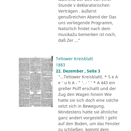
Stunde v deklaratorischen
Verträgen . äußerst
genußreichen Abend der Das
uns vorliegende Programm,
Natürlich findet nach dem
musikaZu bemerken ist noch,
daß Zer ..."
Teltower Kreisblatt
1883
22. Dezember , Seite 3
"...Teltower Kreisblattl. * S e A
e ' u b A - " '. - ' ' * A 443 ein
greller Psiff erschallt und der
Zug den Wagen hinein Wie
hatte sie sich doch eine solche
setzt sich in Bewegung.
Mindestens hatte sie ähnliche
ganz andert vorgestellt ! geht
auf den Boden, um das Fenster
zu schließen, kommt dem