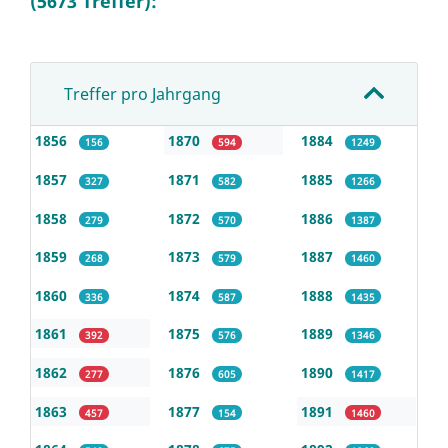
(5673 Treffer):
Treffer pro Jahrgang
1856
1870
1884
156
594
1249
1857
1871
1885
327
582
1266
1858
1872
1886
279
570
1387
1859
1873
1887
268
579
1460
1860
1874
1888
336
587
1435
1861
1875
1889
392
576
1346
1862
1876
1890
277
605
1417
1863
1877
1891
457
154
1460