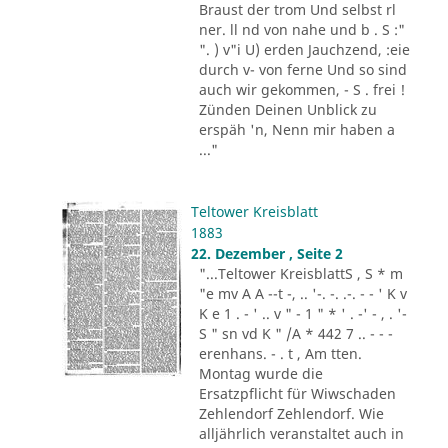
Braust der trom Und selbst rl
ner. ll nd von nahe und b . S :"
". ) v"i U) erden Jauchzend, :eie
durch v- von ferne Und so sind
auch wir gekommen, - S . frei !
Zünden Deinen Unblick zu
erspäh 'n, Nenn mir haben a
..."
Teltower Kreisblatt
1883
22. Dezember , Seite 2
"...Teltower KreisblattS , S * m
"e mv A A --t -, .. '-. -. .-. - - ' K v
K e 1 . - ' .. v " - 1 " * ' . -' - , . '-
S " sn vd K " /A * 442 7 .. - - -
erenhans. - . t , Am tten.
Montag wurde die
Ersatzpflicht für Wiwschaden
Zehlendorf Zehlendorf. Wie
alljährlich veranstaltet auch in