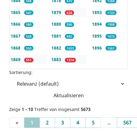
1864
1878
1892
548
675
1260
1865
1879
1893
547
628
1723
1866
1880
1894
580
596
1908
1867
1881
1895
568
692
1672
1868
1882
1896
550
1035
1561
1869
1883
551
1314
Sortierung:
Aktualisieren
Zeige
1 - 10
Treffer von insgesamt
5673
(current)
«
1
2
3
4
5
...
567