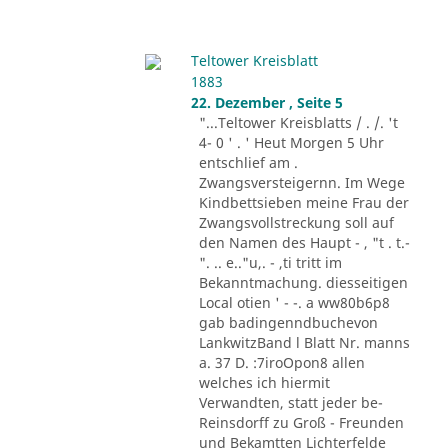
Teltower Kreisblatt
1883
22. Dezember , Seite 5
"...Teltower Kreisblatts / . /. 't
4- 0 ' . ' Heut Morgen 5 Uhr
entschlief am .
Zwangsversteigernn. Im Wege
Kindbettsieben meine Frau der
Zwangsvollstreckung soll auf
den Namen des Haupt - , "t . t.-
". .. e.."u,. - ,ti tritt im
Bekanntmachung. diesseitigen
Local otien ' - -. a ww80b6p8
gab badingenndbuchevon
LankwitzBand l Blatt Nr. manns
a. 37 D. :7iroOpon8 allen
welches ich hiermit
Verwandten, statt jeder be-
Reinsdorff zu Groß - Freunden
und Bekamtten Lichterfelde