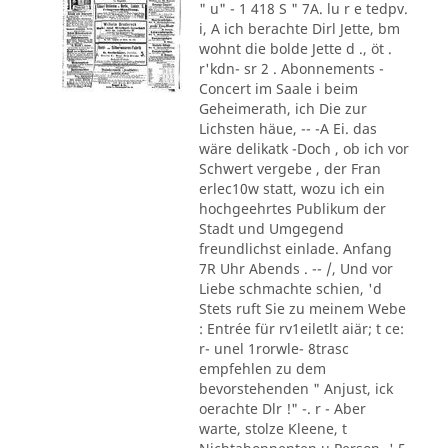
" u" - 1 418 S " 7A. lu r e tedpv.
i, A ich berachte Dirl Jette, bm
wohnt die bolde Jette d ., öt .
r'kdn- sr 2 . Abonnements -
Concert im Saale i beim
Geheimerath, ich Die zur
Lichsten häue, -- -A Ei. das
wäre delikatk -Doch , ob ich vor
Schwert vergebe , der Fran
erlec10w statt, wozu ich ein
hochgeehrtes Publikum der
Stadt und Umgegend
freundlichst einlade. Anfang
7R Uhr Abends . -- /, Und vor
Liebe schmachte schien, 'd
Stets ruft Sie zu meinem Webe
: Entrée für rv1eiletlt aiär; t ce:
r- unel 1rorwle- 8trasc
empfehlen zu dem
bevorstehenden " Anjust, ick
oerachte Dlr !" -. r - Aber
warte, stolze Kleene, t