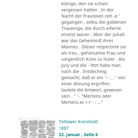
Könige, den sie schien
vergessen hatten . In der
Nacht der Fraulosen zeit -e '
gegangen , selbü die goldenen
Traueinge, die durch eiferne
ersetzt waren . Aber der Juhalt
war das Geheimniß ihres
Mannes . Dieses respectirte sie
als treu , gehorsamie Frau und
sorgentlich Kiste zu hüter . Als
Jury und die - lttzt habe man
noch die . Entdechmg
gemacht, daß er ein '-- , , ' von
einer Ahnung ergriffen.
lautete die Antwort, gewesen
sein . " '- "Mertens oder
Mertens.ec r-r - : ..."
Teltower Kreisblatt
1887
22. Januar , Seite 6