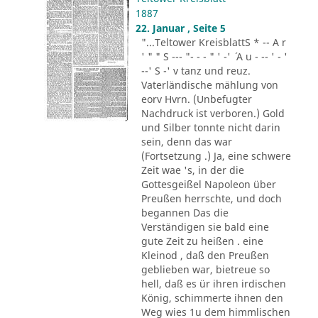
1887
22. Januar , Seite 5
"...Teltower KreisblattS * -- A r
' " " S --- "- - - " ' -' ´ A u - -- ' - '
--' S -' v tanz und reuz.
Vaterländische mählung von
eorv Hvrn. (Unbefugter
Nachdruck ist verboren.) Gold
und Silber tonnte nicht darin
sein, denn das war
(Fortsetzung .) Ja, eine schwere
Zeit wae 's, in der die
Gottesgeißel Napoleon über
Preußen herrschte, und doch
begannen Das die
Verständigen sie bald eine
gute Zeit zu heißen . eine
Kleinod , daß den Preußen
geblieben war, bietreue so
hell, daß es ür ihren irdischen
König, schimmerte ihnen den
Weg wies 1u dem himmlischen