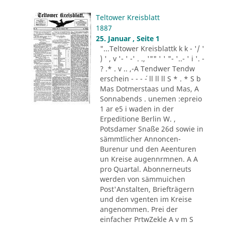
Teltower Kreisblatt
1887
25. Januar , Seite 1
"...Teltower Kreisblattk k k - '/ '
) ' , v '- ' -' . ., '"" ' ' "- '..- ' i '. -
? .* . v .. ,-A Tendwer Tendw
erschein - - - ´- ll ll ll S * . * S b
Mas Dotmerstaas und Mas, A
Sonnabends . unemen :epreio
1 ar e5 i waden in der
Erpeditione Berlin W. ,
Potsdamer Snaße 26d sowie in
sämmtlicher Annoncen-
Burenur und den Aeenturen
un Kreise augennrmnen. A A
pro Quartal. Abonnerneuts
werden von sämmuichen
Post'Anstalten, Briefträgern
und den vgenten im Kreise
angenommen. Prei der
einfacher PrtwZekle A v m S