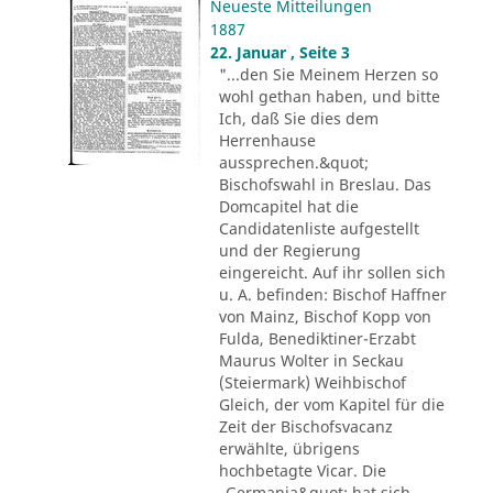
Neueste Mitteilungen
1887
22. Januar , Seite 3
"...den Sie Meinem Herzen so
wohl gethan haben, und bitte
Ich, daß Sie dies dem
Herrenhause
aussprechen.&quot;
Bischofswahl in Breslau. Das
Domcapitel hat die
Candidatenliste aufgestellt
und der Regierung
eingereicht. Auf ihr sollen sich
u. A. befinden: Bischof Haffner
von Mainz, Bischof Kopp von
Fulda, Benediktiner-Erzabt
Maurus Wolter in Seckau
(Steiermark) Weihbischof
Gleich, der vom Kapitel für die
Zeit der Bischofsvacanz
erwählte, übrigens
hochbetagte Vicar. Die
„Germania&quot; hat sich