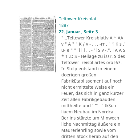
Teltower Kreisblatt
1887
22. Januar , Seite 3
"...Teltower Kreisblattv A * AA
v " A " " K / v - . . . -rr . " ´1 K s .'
u- e " " 'i l i . . - 'i S v -.". i A A S
* 1 .D S - Heilage zu issr. S des
Teltower lreisbl artes oro l67.
In Stolp entstand in einem
doerigen großen
FabrikEtablissement auf noch
nicht ermittelte Weise ein
Feuer, das sich in ganz kurzer
Zeit allen Fabrikgebäuden
mittheilte und ' "'- " tk3on
liaem Neubau im Nordca
Berlins stärzte um Minwoch
liche Nachmittag äußere ein
Maurerlehrling sowie vom
dritten Stock herab auf den