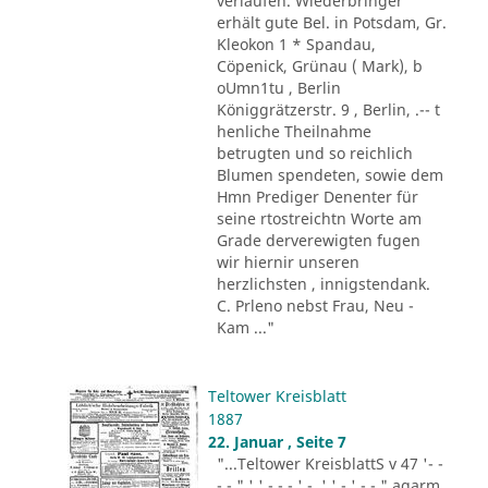
verlaufen. Wiederbringer
erhält gute Bel. in Potsdam, Gr.
Kleokon 1 * Spandau,
Cöpenick, Grünau ( Mark), b
oUmn1tu , Berlin
Königgrätzerstr. 9 , Berlin, .-- t
henliche Theilnahme
betrugten und so reichlich
Blumen spendeten, sowie dem
Hmn Prediger Denenter für
seine rtostreichtn Worte am
Grade derverewigten fugen
wir hiernir unseren
herzlichsten , innigstendank.
C. Prleno nebst Frau, Neu -
Kam ..."
Teltower Kreisblatt
1887
22. Januar , Seite 7
"...Teltower KreisblattS v 47 '- -
- - " ' ' - - - ' -. ' ' - ' -.-." agarm