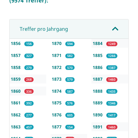
(9574 Treffer):
Treffer pro Jahrgang
1856
1870
1884
156
594
1249
1857
1871
1885
327
582
1266
1858
1872
1886
279
570
1387
1859
1873
1887
268
579
1460
1860
1874
1888
336
587
1435
1861
1875
1889
392
576
1346
1862
1876
1890
277
605
1417
1863
1877
1891
457
154
1460