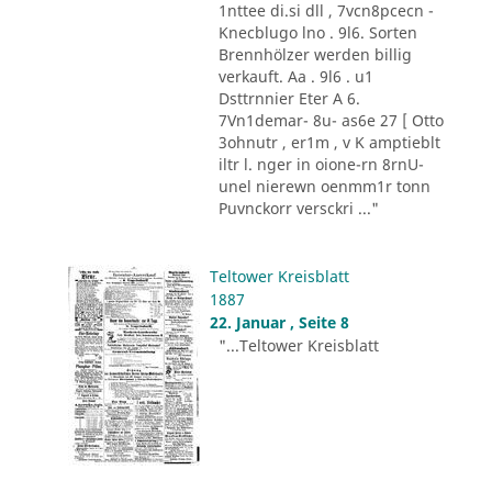
1nttee di.si dll , 7vcn8pcecn -
Knecblugo lno . 9l6. Sorten
Brennhölzer werden billig
verkauft. Aa . 9l6 . u1
Dsttrnnier Eter A 6.
7Vn1demar- 8u- as6e 27 [ Otto
3ohnutr , er1m , v K amptieblt
iltr l. nger in oione-rn 8rnU-
unel nierewn oenmm1r tonn
Puvnckorr versckri ..."
Teltower Kreisblatt
1887
22. Januar , Seite 8
"...Teltower Kreisblatt