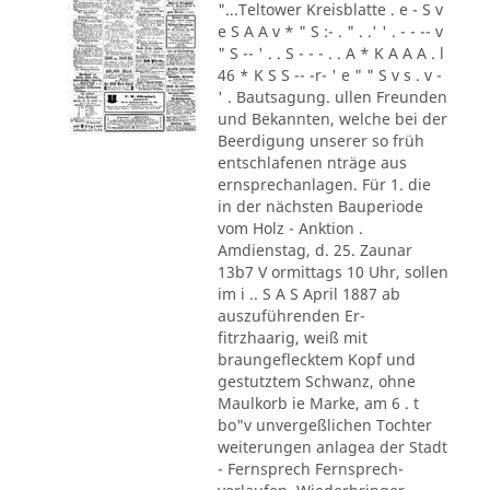
"...Teltower Kreisblatte . e - S v
e S A A v * " S :- . " . .' ' . - - -- v
" S -- ' . . S - - - . . A * K A A A . l
46 * K S S -- -r- ' e " " S v s . v -
' . Bautsagung. ullen Freunden
und Bekannten, welche bei der
Beerdigung unserer so früh
entschlafenen nträge aus
ernsprechanlagen. Für 1. die
in der nächsten Bauperiode
vom Holz - Anktion .
Amdienstag, d. 25. Zaunar
13b7 V ormittags 10 Uhr, sollen
im i .. S A S April 1887 ab
auszuführenden Er-
fitrzhaarig, weiß mit
braungeflecktem Kopf und
gestutztem Schwanz, ohne
Maulkorb ie Marke, am 6 . t
bo"v unvergeßlichen Tochter
weiterungen anlagea der Stadt
- Fernsprech Fernsprech-