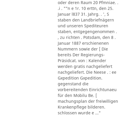
oder deren Raum 20 Pfmniae. .
.i . ""n e 1r. 10 erttn, den 25.
Januar l837 31. Jahrg. . ', S
staben den Landbriefnägern
und unseren Spediteuren
staben, entgegengenommen .
, zu richten . Potsdam, den 8 .
Januar 1887 erschienenen
Nummern sowie der [ Die
bereits Der Regierungs-
Präsidcat. von : Kalender
werden gratis nachgeliefert
nachgeliefert. Die Neese . : ee
Gxpedition Gxpedition.
gegenstand die
vorbereitenden Einrichtunaeu
für den Mobilu Be. [
machungsplan der freiwilligen
Krankenpflege bilderen.
schlossen wurde e ..."