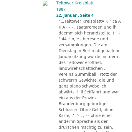
Teltower Kreisblatt
1887
22. Januar , Seite 4
"...Teltower KreisblattA K " ca A
K A - - - . saataremeen und ih
deemm sich herandstellte, t " ´-
" 44 * n,ie - beresne und
versammlungen. Die am
Dienstag in Berlin abgehaltene
Januarsitzung wurde mit dem
des Teltower eröffnet.
landwirehschaftlichen .
Vereins Gummiball , rtotz der
schwerrn Gewichte, die und
ganz piano schwebe ich
abwärts. !i ll Seiffahrt und war
ein aus der Provinz
Brandenburg geburtiger
Schlosser. Ohne Geld, ohne
Karte, .' .'- . , - - ohne einer
andernn Sprache als der
drurschen mächtig zu sein,