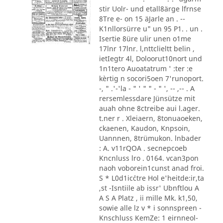
stir Uolr- und etall8ärge lfrnse
8Tre e- on 15 äJarle an . --
K1nllorsürre u" un 95 P1. . un .
Isertie 8üre ulir unen o1me
17lnr 17lnr. l,nttclieltt belin ,
ietIegtr 4l, Doloorut10nort und
1n1tero Auoatatrum ' :ter :e
kèrtig n socori5oen 7'runoport.
-, " .'-'la - " ' " " - " ', -- ,-- . A
rersemlessdare Jünsütze mit
auah ohne 8ctreibe aui l.ager.
t.ner r . Xleiaern, 8tonuaoeken,
ckaenen, Kaudon, Knpsoin,
Uannnen, 8trümukon. lnbader
: A. v11rQOA . secnepcoeb
Kncnluss lro . 0164. vcan3pon
naoh voborein1cunst anad froi.
S * L0d1ic´ctre Hol e'heitde:ir,ta
,st -Isntiile ab issr' Ubnftlou A
A S A Platz , ii mille Mk. k1,50,
sowie alle lz v * i sonnspreen -
Knschluss KemZe: 1 eirnneol-