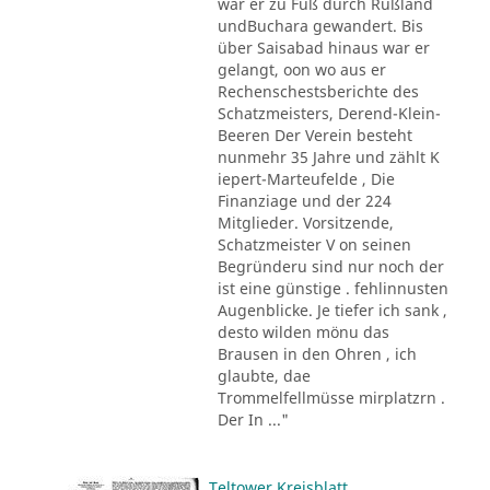
war er zu Fuß durch Rußland
undBuchara gewandert. Bis
über Saisabad hinaus war er
gelangt, oon wo aus er
Rechenschestsberichte des
Schatzmeisters, Derend-Klein-
Beeren Der Verein besteht
nunmehr 35 Jahre und zählt K
iepert-Marteufelde , Die
Finanziage und der 224
Mitglieder. Vorsitzende,
Schatzmeister V on seinen
Begründeru sind nur noch der
ist eine günstige . fehlinnusten
Augenblicke. Je tiefer ich sank ,
desto wilden mönu das
Brausen in den Ohren , ich
glaubte, dae
Trommelfellmüsse mirplatzrn .
Der In ..."
Teltower Kreisblatt