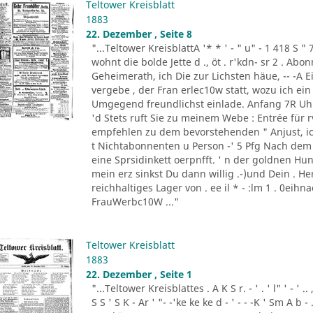
Teltower Kreisblatt
1883
22. Dezember , Seite 8
"...Teltower KreisblattA '* * ' - " u" - 1 418 S " 
wohnt die bolde Jette d ., öt . r'kdn- sr 2 . Ab
Geheimerath, ich Die zur Lichsten häue, -- -A E
vergebe , der Fran erlec10w statt, wozu ich e
Umgegend freundlichst einlade. Anfang 7R Uhr 
'd Stets ruft Sie zu meinem Webe : Entrée für rv1
empfehlen zu dem bevorstehenden " Anjust, ick o
t Nichtabonnenten u Person -' 5 Pfg Nach dem C
eine Sprsidinkett oerpnfft. ' n der goldnen Hund
mein erz sinkst Du dann willig .-)und Dein . Her
reichhaltiges Lager von . ee il * - :lm 1 . 0eihn
FrauWerbc10W ..."
Teltower Kreisblatt
1883
22. Dezember , Seite 1
"...Teltower Kreisblattes . A K S r. - ' . ' l" ' - ' .. ,
S S ' S K - Ar ' "- -'ke ke ke d - ' - - -K ' Sm A b -