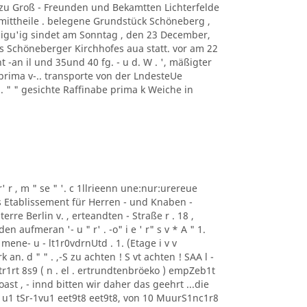
f zu Groß - Freunden und Bekamtten Lichterfelde
ittheile . belegene Grundstück Schöneberg ,
digu'ig sindet am Sonntag , den 23 December,
s Schöneberger Kirchhofes aua statt. vor am 22
 -an il und 35und 40 fg. - u d. W . ', mäßigter
prima v-.. transporte von der LndesteUe
 . " " gesichte Raffinabe prima k Weiche in
r' r , m " se " '. c 1llrieenn une:nur:urereue
as Etablissement für Herren - und Knaben -
erre Berlin v. , erteandten - Straße r . 18 ,
aufmeran '- u " r' . -o" i e ' r" s v * A " 1.
mene- u - lt1r0vdrnUtd . 1. (Etage i v v
n. d " " . ,-S zu achten ! S vt achten ! SAA l -
r1rt 8s9 ( n . el . ertrundtenbröeko ) empZeb1t
ast , - innd bitten wir daher das geehrt ...die
u1 tSr-1vu1 eet9t8 eet9t8, von 10 MuurS1nc1r8