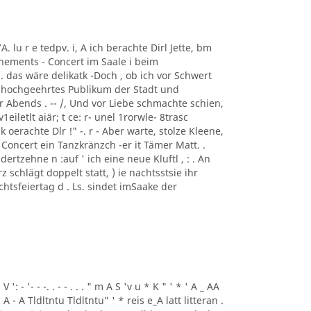
7A. lu r e tedpv. i, A ich berachte Dirl Jette, bm
onnements - Concert im Saale i beim
i. das wäre delikatk -Doch , ob ich vor Schwert
in hochgeehrtes Publikum der Stadt und
Abends . -- /, Und vor Liebe schmachte schien,
eiletlt aiär; t ce: r- unel 1rorwle- 8trasc
erachte Dlr !" -. r - Aber warte, stolze Kleene,
oncert ein Tanzkränzch -er it Tämer Matt. .
ertzehne n :auf ' ich eine neue Kluftl , : . An
z schlägt doppelt statt, ) ie nachtsstsie ihr
achtsfeiertag d . Ls. sindet imSaake der
 V ': - '- - -. . - - . . . " m A S 'v u * K " ' * ' A _ AA
 . A - A Tldltntu Tldltntu" ' * reis e_A latt litteran .