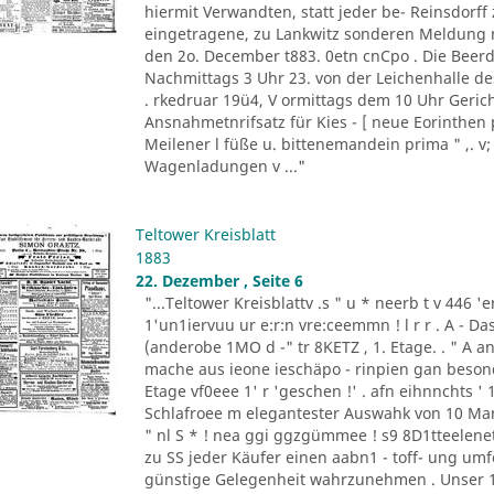
hiermit Verwandten, statt jeder be- Reinsdorf
eingetragene, zu Lankwitz sonderen Meldung m
den 2o. December t883. 0etn cnCpo . Die Beer
Nachmittags 3 Uhr 23. von der Leichenhalle de
. rkedruar 19ü4, V ormittags dem 10 Uhr Gericht
Ansnahmetnrifsatz für Kies - [ neue Eorinthen 
Meilener l füße u. bittenemandein prima " ,. v;
Wagenladungen v ..."
Teltower Kreisblatt
1883
22. Dezember , Seite 6
"...Teltower Kreisblattv .s " u * neerb t v 446 'e
1'un1iervuu ur e:r:n vre:ceemmn ! l r r . A - D
(anderobe 1MO d -" tr 8KETZ , 1. Etage. . " A ant
mache aus ieone ieschäpo - rinpien gan besonden 
Etage vf0eee 1' r 'geschen !' . afn eihnnchts ' 1
Schlafroee m elegantester Auswahk von 10 Mark a
" nl S * ! nea ggi ggzgümmee ! s9 8D1tteelenet
zu SS jeder Käufer einen aabn1 - toff- ung umfo
günstige Gelegenheit wahrzunehmen . Unser 1