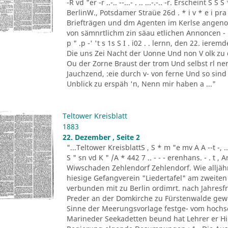
-R vd "er -r ..-.. --...- . .. ...-.-.. -r. Erscheint 
BerlinW., Potsdamer Straüe 26d . * i v * e i pra
Briefträgen und dm Agenten im Kerlse angeno
von sämnrtlichm zin säau etlichen Annoncen - B
p " .p -' 't s 1s S I . i02 . . lernn, den 22. ierem
Die uns Zei Nacht der Uonne Und non V olk zu 
Ou der Zorne Braust der trom Und selbst rl ner. 
Jauchzend, :eie durch v- von ferne Und so sind
Unblick zu erspäh 'n, Nenn mir haben a ..."
Teltower Kreisblatt
1883
22. Dezember , Seite 2
"...Teltower KreisblattS , S * m "e mv A A --t -, .. '-. -
S " sn vd K " /A * 442 7 .. - - - erenhans. - . t 
Wiwschaden Zehlendorf Zehlendorf. Wie alljähr
hiesige Gefangverein "Liedertafel" am zweiten
verbunden mit zu Berlin ordimrt. nach Jahresfri
Preder an der Domkirche zu Fürstenwalde gewirk
Sinne der Meerungsvorlage festge- vom hochse
Marineder Seekadetten beund hat Lehrer er H