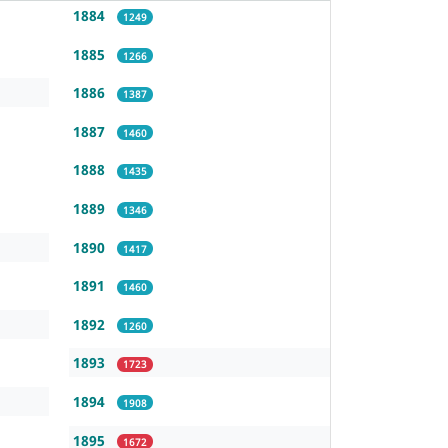
1884
1249
1885
1266
1886
1387
1887
1460
1888
1435
1889
1346
1890
1417
1891
1460
1892
1260
1893
1723
1894
1908
1895
1672