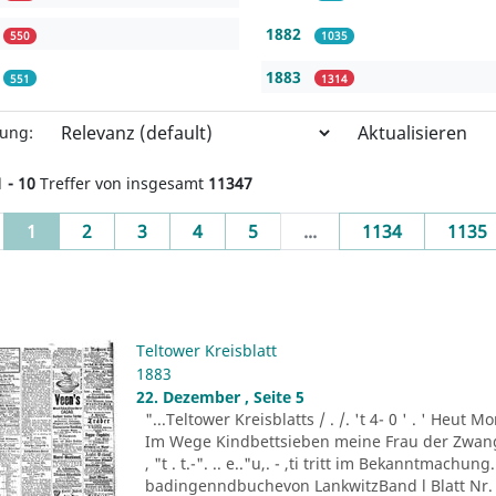
1882
550
1035
1883
551
1314
Aktualisieren
rung:
1 - 10
Treffer von insgesamt
11347
(current)
1
2
3
4
5
...
1134
1135
Teltower Kreisblatt
1883
22. Dezember , Seite 5
"...Teltower Kreisblatts / . /. 't 4- 0 ' . ' Heu
Im Wege Kindbettsieben meine Frau der Zwang
, "t . t.-". .. e.."u,. - ,ti tritt im Bekanntmachu
badingenndbuchevon LankwitzBand l Blatt Nr. 