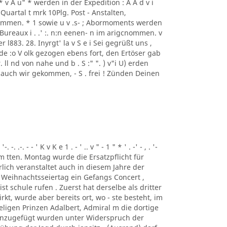
S S S * v A u" * werden in der Expedition : A A d v i
 Quartal t mrk 10Plg. Post - Anstalten,
mmen. * 1 sowie u v .s- ; Abormoments werden
ureaux i . .' :. n:n eenen- n im arigcnommen. v
der l883. 28. Inyrgt' la v S e i Sei gegrüßt uns ,
de :o V olk gezogen ebens fort, den Ertöser gab
ll nd von nahe und b . S :" ". ) v"i U) erden
 auch wir gekommen, - S . frei ! Zünden Deinen
. .-. - - ' K v K e 1 . - ' .. v " - 1 " * ' . -' - , . '-
, Am tten. Montag wurde die Ersatzpflicht für
lich veranstaltet auch in diesem Jahre der
 Weihnachtsseiertag ein Gefangs Concert ,
st schule rufen . Zuerst hat derselbe als dritter
t, wurde aber bereits ort, wo - ste besteht, im
ligen Prinzen Adalbert, Admiral m die dortige
inzugefügt wurden unter Widerspruch der