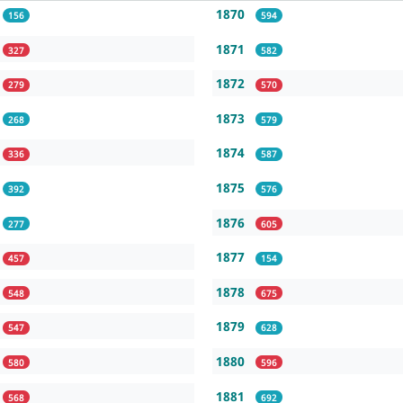
1870
156
594
1871
327
582
1872
279
570
1873
268
579
1874
336
587
1875
392
576
1876
277
605
1877
457
154
1878
548
675
1879
547
628
1880
580
596
1881
568
692