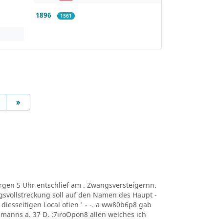
1896
1561
Next
»
t Morgen 5 Uhr entschlief am . Zwangsversteigernn.
svollstreckung soll auf den Namen des Haupt -
ng. diesseitigen Local otien ' - -. a ww80b6p8 gab
manns a. 37 D. :7iroOpon8 allen welches ich