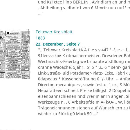
und Kz1ctee lllnb BERL.IN , Avlr dlarh an und 
. Abtheilung v. dbnto1 vnn 6 Mmrtr uuu uu1' mer
..."
Teltower Kreisblatt
1883
22. Dezember , Seite 7
"...Teltower KreisblattA A t. e s v 447 ' -'. e -. ,l
91leevvckov-K ntmachermeister. Dresdener Bahn 
Wechnachts-Feiertag we briüaute atsttllung 
oranne Waoache, 5jähr , 5' 5 " u.. 6 " sehr- gar
Link-Straße- uid Potsdamer-Platz- Ecke, Fabrik 
0dapeaux * Kasseneröffnung 6 '/- Uhr. -- Anfang
Director. mecauiques , sowie fest u. 1 er , S Müt
Neparatteen schnell. Preise billigst. 2 Doppehiu
eisenbahnschienen nnd 7rer m anrn ängen, Sinl
Werkzeuge n. . 6 Arbeitspfde m A- kAA-.. W. liön
Trägeneichnungen stehen auf Wunsch ern zu D
wieder zu Stück g0 Mark 50 ..."