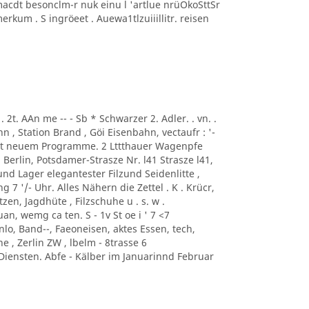
macdt besonclm-r nuk einu l 'artlue nrüOkoSttSr
kum . S ingröeet . Auewa1tlzuiiillitr. reisen
.. . 2t. AAn me -- - Sb * Schwarzer 2. Adler. . vn. .
, Station Brand , Göi Eisenbahn, vectaufr : '-
mit neuem Programme. 2 Lttthauer Wagenpfe
i Berlin, Potsdamer-Strasze Nr. l41 Strasze l41,
und Lager elegantester Filzund Seidenlitte ,
 7 '/- Uhr. Alles Nähern die Zettel . K . Krücr,
zen, Jagdhüte , Filzschuhe u . s. w .
an, wemg ca ten. S - 1v St oe i ' 7 <7
o, Band--, Faeoneisen, aktes Essen, tech,
e , Zerlin ZW , lbelm - 8trasse 6
iensten. Abfe - Kälber im Januarinnd Februar