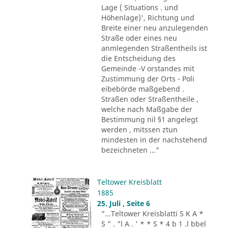
Lage ( Situations . und
Höhenlage)', Richtung und
Breite einer neu anzulegenden
Straße oder eines neu
anmlegenden Straßentheils ist
die Entscheidung des
Gemeinde -V orstandes mit
Zustimmung der Orts - Poli
eibebörde maßgebend .
Straßen oder Straßentheile ,
welche nach Maßgabe der
Bestimmung nil §1 angelegt
werden , mitssen ztun
mindesten in der nachstehend
bezeichneten ..."
Teltower Kreisblatt
1885
25. Juli , Seite 6
"...Teltower Kreisblatti S K A *
S " . "l A . ' * * S * 4 b 1 .l bbel