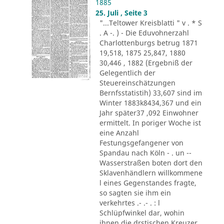
1885
25. Juli , Seite 3
"...Teltower Kreisblatti " v . * S
. A -. ) - Die Eduvohnerzahl
Charlottenburgs betrug 1871
19,518, 1875 25,847, 1880
30,446 , 1882 (Ergebniß der
Gelegentlich der
Steuereinschätzungen
Bernfsstatistih) 33,607 sind im
Winter 1883k8434,367 und ein
Jahr später37 ,092 Einwohner
ermittelt. In poriger Woche ist
eine Anzahl
Festungsgefangener von
Spandau nach Köln - . un --
Wasserstraßen boten dort den
Sklavenhändlern willkommene
l eines Gegenstandes fragte,
so sagten sie ihm ein
verkehrtes .- .- . : l
Schlüpfwinkel dar, wohin
ihnen die drstischen Kreuzer