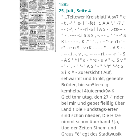
1885
25. Juli , Seite 4
"...Teltower Kreisblatt'A sv7 " e
- t . -'i' :e- i ' -fet . :..A A '." -7 .'
- - : -', - ' - -ri -S i i A S -i .-zs--- -
" - . ---- -:.i S S S , -. - - .. ' r - -' S
K t - - - - . K ." ' '. . r --"-u- i1r' -
r" - e n S - v rK - - - - " - - A S r -
. -- -,i .-. v , -.. -- -- - rt - -- -r ' - S
- A S ' *1" a - *re - u v " -.. S v "
- ' -' . - " '- ' A S ' - " '-'r' '-'c S
S i K * - Zurersicht ! Auf,
sehwärmt und trinkt, geliebte
Brüder, bicean5leea ig
kemhelbal 4tuieemck9v-K
Giet1tnnr utag, den 27 -' nder
bei mir Und gebet fleißig über
Land ! Die Hundstags-erten
sind schon nlieder, Die Hitze
nimmt schon überhand ! Ja,
ttod der Zeiten Stnem und
Graus "´e' egt des Stadtwusik