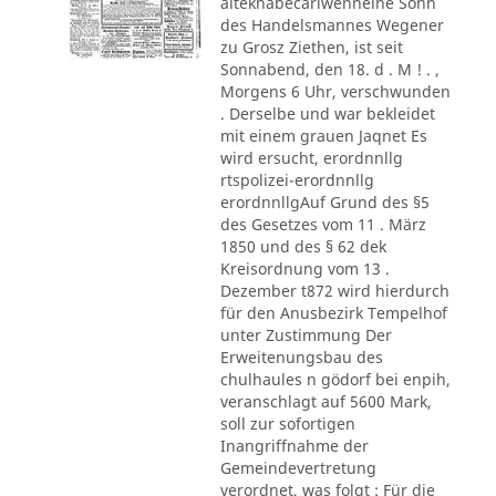
alteknabecarlwenneine Sohn
des Handelsmannes Wegener
zu Grosz Ziethen, ist seit
Sonnabend, den 18. d . M ! . ,
Morgens 6 Uhr, verschwunden
. Derselbe und war bekleidet
mit einem grauen Jaqnet Es
wird ersucht, erordnnllg
rtspolizei-erordnnllg
erordnnllgAuf Grund des §5
des Gesetzes vom 11 . März
1850 und des § 62 dek
Kreisordnung vom 13 .
Dezember t872 wird hierdurch
für den Anusbezirk Tempelhof
unter Zustimmung Der
Erweitenungsbau des
chulhaules n gödorf bei enpih,
veranschlagt auf 5600 Mark,
soll zur sofortigen
Inangriffnahme der
Gemeindevertretung
verordnet, was folgt : Für die