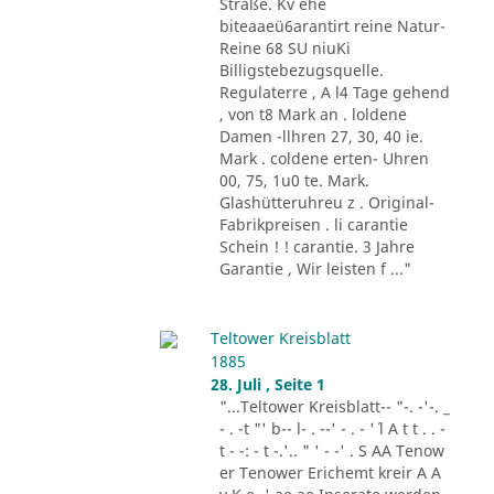
Straße. Kv ehe
biteaaeü6arantirt reine Natur-
Reine 68 SU niuKi
Billigstebezugsquelle.
Regulaterre , A l4 Tage gehend
, von t8 Mark an . loldene
Damen -llhren 27, 30, 40 ie.
Mark . coldene erten- Uhren
00, 75, 1u0 te. Mark.
Glashütteruhreu z . Original-
Fabrikpreisen . li carantie
Schein ! ! carantie. 3 Jahre
Garantie , Wir leisten f ..."
Teltower Kreisblatt
1885
28. Juli , Seite 1
"...Teltower Kreisblatt-- "-. -'-. _
- . -t "' b-- l- . --' - . - '´ l A t t . . -
t - -: - t -.'.. " ' - -' . S AA Tenow
er Tenower Erichemt kreir A A