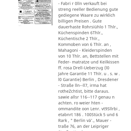
- Fabri r 0lln verkauft bei
streng reeller Bedienung gute
gediegene Waare zu wirklich
billigen Preisen . Gute
dauerhaste Rohrsiühlo 1 Thlr.,
Küchenspinden 6Thlr.,
Küchentische 2 Thlr.,
Kommoben von 6 Thlr. an ,
Mahagoni - Kleiderspinden
von 10 Thlr. an, Bettstellen mit
Feder- matratze und Keilkissen
ff. rosa Drell-Ueberzug (l0
Jahre Garantie 11 Thlr. u . s. w .
l0 Garantie) Berlin , Dresdener
- Straße lln--ll7, irma hat
rotheZchtist, bitte daraus.
sawie allsr 116--117 genau n
achten. ro weier hten -
ommandite oon Lenr. vt9Sllrbi ,
etabnrt 186 . 100Stück 5 und 6
Rark , " Berlin vä'., Mauer -
traße 76, an der Leipriger