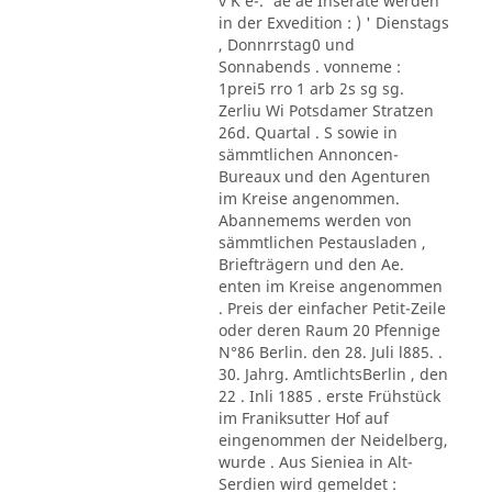
v K e-.' ae ae Inserate werden
in der Exvedition : ) ' Dienstags
, Donnrrstag0 und
Sonnabends . vonneme :
1prei5 rro 1 arb 2s sg sg.
Zerliu Wi Potsdamer Stratzen
26d. Quartal . S sowie in
sämmtlichen Annoncen-
Bureaux und den Agenturen
im Kreise angenommen.
Abannemems werden von
sämmtlichen Pestausladen ,
Briefträgern und den Ae.
enten im Kreise angenommen
. Preis der einfacher Petit-Zeile
oder deren Raum 20 Pfennige
N°86 Berlin. den 28. Juli l885. .
30. Jahrg. AmtlichtsBerlin , den
22 . Inli 1885 . erste Frühstück
im Franiksutter Hof auf
eingenommen der Neidelberg,
wurde . Aus Sieniea in Alt-
Serdien wird gemeldet :