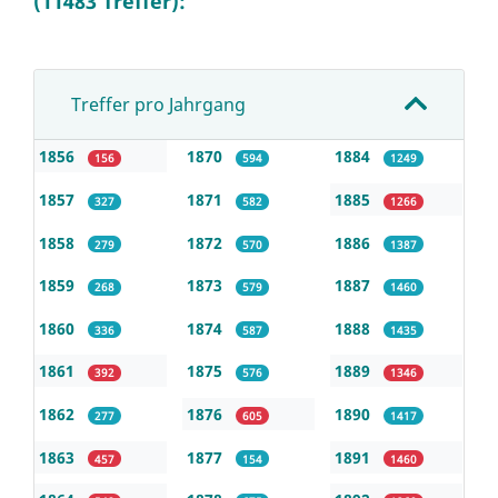
(11483 Treffer):
Treffer pro Jahrgang
1856
1870
1884
156
594
1249
1857
1871
1885
327
582
1266
1858
1872
1886
279
570
1387
1859
1873
1887
268
579
1460
1860
1874
1888
336
587
1435
1861
1875
1889
392
576
1346
1862
1876
1890
277
605
1417
1863
1877
1891
457
154
1460