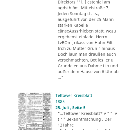
Direktors "' i, [ estenial am
agdsthlöm, Mittelstraße 7.
Jeden Sonntag d . ts.,
ausgeführt von der 25 Mann
starken Kapelle
cänseAussrhieben statt, wozu
ergebenst einladet Herrn
LvBOn [ rikass von Huhn Eilt
froh zu Mutter Grün " hinaus !
Doch laun man draußen auch
versehmachten, Bot ies ier u
Grunde en aus Dabme i in und
außer dem Hause von 6 Uhr ab
..."
Teltower Kreisblatt
1885
25. Juli , Seite 5
"...Teltower Kreisblatt* v " " 'v
t r " Bekanntmachung . Der
121ahre