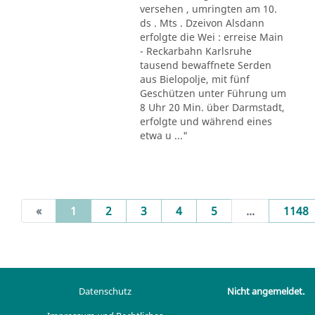
versehen , umringten am 10.
ds . Mts . Dzeivon Alsdann
erfolgte die Wei : erreise Main
- Reckarbahn Karlsruhe
tausend bewaffnete Serden
aus Bielopolje, mit fünf
Geschützen unter Führung um
8 Uhr 20 Min. über Darmstadt,
erfolgte und während eines
etwa u ..."
(current)
«
1
2
3
4
5
...
1148
Datenschutz
Nicht angemeldet.