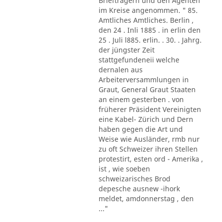
Briefträgern und den Agenten
im Kreise angenommen. " 85.
Amtliches Amtliches. Berlin ,
den 24 . Inli 1885 . in erlin den
25 . Juli l885. erlin. . 30. . Jahrg.
der jüngster Zeit
stattgefundeneii welche
dernalen aus
Arbeiterversammlungen in
Graut, General Graut Staaten
an einem gesterben . von
früherer Präsident Vereinigten
eine Kabel- Zürich und Dern
haben gegen die Art und
Weise wie Ausländer, rmb nur
zu oft Schweizer ihren Stellen
protestirt, esten ord - Amerika ,
ist , wie soeben
schweizarisches Brod
depesche ausnew -ihork
meldet, amdonnerstag , den
..."