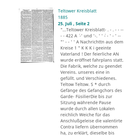
Teltower Kreisblatt
1885
25. Juli , Seite 2
"...Teltower Kreisblatt- . - . - - --
- - 422 A ´ -' und '-. ' ' ´- - ' - ' --
"' - - ' ' A Nachrichttn aus dem
Kreise 1 " K K K i geeinte
Vaterland ! Der feierliche AN
wurde eröffnet fahrplans statt.
Die Fabrik, welche zu geendet
Vereins. unseres eine in
gefüllt. und Verschiedenes.
Teltow Teltow. S * durch
Gefänge des Gefangchors des
Garde- FüsilierDie bis zur
Sitzung währende Pause
wurde durch allen Lokalen
reichlich Weiche für das
Anschlußgeleise die valentirte
Contra liefern übernommen
ha, zu erklärt, dieselbe bis