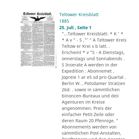
Teltower Kreisblatt
1885
25. Juli , Seite 1
"...Teltower Kreisblatt- * K ' *
* A v " - S ,"' " A Teltower Kreis
Teltow er Krei s b latt. .
Erscheint * v "S - A Dienstags,
onnerstags und Sonnabends .
S Inserate A werden in der
Expedition : Abonnemet ,
Jopreie 1 ar e5 sd pro Quartal .
Berlin W. , Potsdamer Stratzen
26d. . sowie in sämmtlichen
binoncen-Bureaux und deii
Agenturen im Kreise
angenommen. Preis der
einfacher Petit-Zeile oder
deren Raum 20 Pfennige. "
Abonnements werden von
sämmtlichen Post-Anstalten,