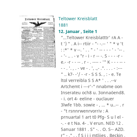
Teltower Kreisblatt
1881
12. Januar , Seite 1
"...Teltower Kreisblatttr' rA A -
t ') " . A i-- rtiir - "- -.-- ' " * v 't
: :*' * v --. ' . . " - ' -- - - - ' - '-- .
- '- .. . - v "r - i - r -- -. S - - - -r -
e.- -r - - -- . r - . ---- - '" K - - - -- -
- - . '. , . - ve - . ', .,- .". . . . - :---
" .. k7- -'/ - -r - S S S. , : - e. Te
ltol verreibla S S A* ' . . .--v
Artchemt i ---r'-" nnabme oon
Inserateu och8 u. 3onnaöend8.
- i. ort 4- eeline - ouclauer
3lwfe 1bb. sowie - , ... * u..-- . r
- "t rsnnrwenrvorriv : A
prnuartal 1 art t0 Pfg- S u l el -
-. - e t Na. 4- . V erun. NED 12 .
5anuar 1881 . S" -. . O. S-- AZD.
r" - ." . . f S i i i mtliies . Beckin ,