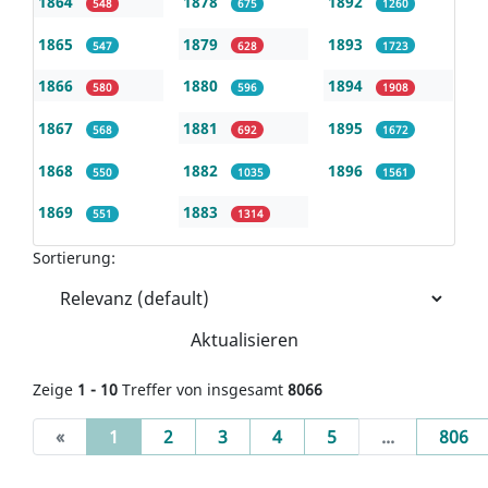
1864
1878
1892
548
675
1260
1865
1879
1893
547
628
1723
1866
1880
1894
580
596
1908
1867
1881
1895
568
692
1672
1868
1882
1896
550
1035
1561
1869
1883
551
1314
Sortierung:
Aktualisieren
Zeige
1 - 10
Treffer von insgesamt
8066
(current)
«
1
2
3
4
5
...
806