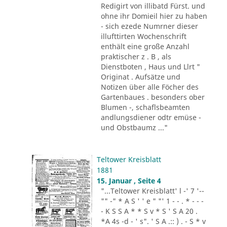
Redigirt von illibatd Fürst. und
ohne ihr Domieil hier zu haben
- sich ezede Numrner dieser
illufttirten Wochenschrift
enthält eine große Anzahl
praktischer z . B , als
Dienstboten , Haus und Llrt "
Originat . Aufsätze und
Notizen über alle Föcher des
Gartenbaues . besonders ober
Blumen -, schaflsbeamten
andlungsdiener odtr emüse -
und Obstbaumz ..."
Teltower Kreisblatt
1881
15. Januar , Seite 4
"...Teltower Kreisblatt' l -' 7 '--
"" -" * A S ' ' e " "' 1 - - . * - - -
- K S S A * * S v * S ' S A 20 .
*A 4s -d - ' s". ' S A .:: ) . - S * v