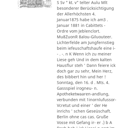
S Sv " kt. v" telter Aulu Mlt
besonderer Berücksichtigung
der Allerhöchsten 4.
Januar1875 habe ich am3 .
Januar 1881 in Cabittets -
Ordre vom Jeblenclort.
Mu8ZuonR 8alou-Giluouteer.
Lichterfelde am Jungfernstieg
beim iefeuschaftshaufe eine i-
- . -. n K Wenn ich zu meiner
Liese geh Und in dem kalten
Hausflur steh ' Dann feiere ick
doch gar zu sehr, Mein Herz,
des bibbert hin und her !
Sonntag, den 16. d . Mts. 4.
Gassspiel irogneu- n.
Apotheketwaaren-andlung,
verbunden mit 1inornlufussor-
Vcretut und einer ' der He
inrichs ' schen Geseüschaft.
Berlin ohne cas cas. Gruße
Vosse mit Gefang ir- er .) b A