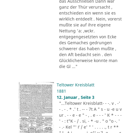
das Ausschließen Dann war
ganz der Thür verursacht ,
entschieden ein wenn sie es
wirklich entdeelt . Nein, vorerst
mußte sie auf ihre eigene
Nettung 'a: ,wckr.
entgegengesetzten von Ecke
des Gemaches gedrungen
schwerer das haben mußte ,
den Aft bedacht sein . den
Glücklicherweise konnte man
die Gl ..."
Teltower Kreisblatt
1881
12. Januar , Seite 3
"...Teltower Kreisblatt- - -. v . -'
- . - . * .' t . -- - 7t A " s - u -e u v
ur . - - e - e " - , . e - - - ' K * - - -
' - : t"K - / . si, - * -u . " o "o -. '
- .- Kel "' ´r / e' " ' . . . . ., t r **
" l . A i .,. . - .. i. e"' v 7 -e -.. . - r