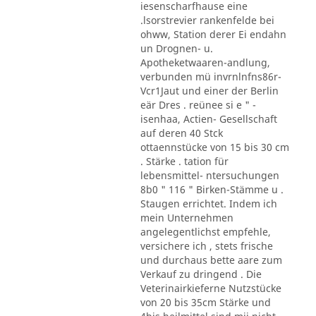
iesenscharfhause eine
.lsorstrevier rankenfelde bei
ohww, Station derer Ei endahn
un Drognen- u.
Apotheketwaaren-andlung,
verbunden mü invrnlnfns86r-
Vcr1Jaut und einer der Berlin
eär Dres . reünee si e " -
isenhaa, Actien- Gesellschaft
auf deren 40 Stck
ottaennstücke von 15 bis 30 cm
. Stärke . tation für
lebensmittel- ntersuchungen
8b0 " 116 " Birken-Stämme u .
Staugen errichtet. Indem ich
mein Unternehmen
angelegentlichst empfehle,
versichere ich , stets frische
und durchaus bette aare zum
Verkauf zu dringend . Die
Veterinairkieferne Nutzstücke
von 20 bis 35cm Stärke und