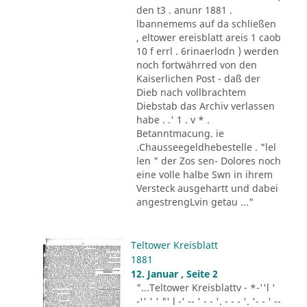
den t3 . anunr 1881 .
lbannemems auf da schließen
, eltower ereisblatt areis 1 caob
10 f errl . 6rinaerlodn ) werden
noch fortwährred von den
Kaiserlichen Post - daß der
Dieb nach vollbrachtem
Diebstab das Archiv verlassen
habe . .' 1 . v * .
Betanntmacung. ie
.Chausseegeldhebestelle . "lel
len " der Zos sen- Dolores noch
eine volle halbe Swn in ihrem
Versteck ausgehartt und dabei
angestrengLvin getau ..."
Teltower Kreisblatt
1881
12. Januar , Seite 2
"...Teltower Kreisblattv - *-''l '
-'' ' ' "' l -' -- ' - - '. - - - '. '- - ' --