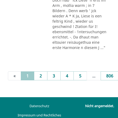
Doch hab ' ick Liese' n erst im
Arm , mollia warm ; in 7
Bildern . Denn werb ' jck
wieder A * K Ja, Liese is een
feltrig Kind , wieder us
geschwind ! Ztation für I!
ebensmittel - 1ntersuchungen
errichtet. -. Da dhaut man
eltouier reisäugethua eine
erste Harmonie n diesem J ..."
(current)
«
1
2
3
4
5
...
806
Datenschutz
Nicht angemeldet.
Impressum und Rechtliches