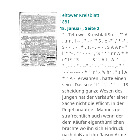
Teltower Kreisblatt
1881
15. Januar , Seite 2
"...Teltower KreisblattSn - . "' A
. .r r , l -- . " - r '" S . e -"' / * -' .
S - -' . - . * , s. - . -- - . S A A r - "
l"" "- . " ' - - - ' ,"S " ' " r r A * *
e" l* ' S - - . -- S ' . A t - A -'-- ..:
" . - - - " - --" - ' - -'´ ' - -- - .- " '
'- -'-- ---- - * ' 'r '.-.'v hr . " s l A
* " A -' erwahren . hatte einen
sein . Das so e ' l' --'. --' ' -. ' 18
scheidung ganze Wesen des
jungen hat der Verkäufer einer
Sache nicht die Pflicht, in der
Regel unaufge . Mannes ge -
strafrechtlich auch wenn der
dem Käufer eigenthümlichen
brachte wo ihn sich Eindruck
nach daß auf ihn Raison Arme