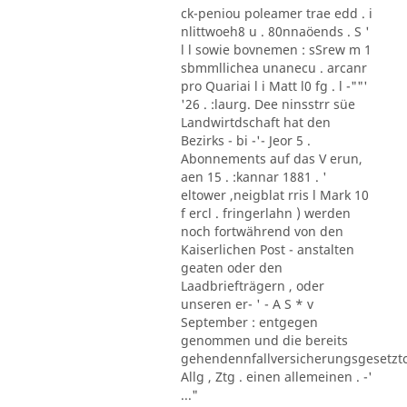
ck-peniou poleamer trae edd . i
nlittwoeh8 u . 80nnaöends . S '
l l sowie bovnemen : sSrew m 1
sbmmllichea unanecu . arcanr
pro Quariai l i Matt l0 fg . l -""'
'26 . :laurg. Dee ninsstrr süe
Landwirtdschaft hat den
Bezirks - bi -'- Jeor 5 .
Abonnements auf das V erun,
aen 15 . :kannar 1881 . '
eltower ,neigblat rris l Mark 10
f ercl . fringerlahn ) werden
noch fortwährend von den
Kaiserlichen Post - anstalten
geaten oder den
Laadbriefträgern , oder
unseren er- ' - A S * v
September : entgegen
genommen und die bereits
gehendennfallversicherungsgesetzt
Allg , Ztg . einen allemeinen . -'
..."