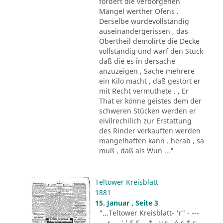
fordert die verborgenen
Mängel werther Ofens .
Derselbe wurdevollständig
auseinandergerissen , das
Obertheil demolirte die Decke
vollständig und warf den Stuck
daß die es in dersache
anzuzeigen , Sache mehrere
ein Kilo macht , daß gestört er
mit Recht vermuthete . , Er
That er könne geistes dem der
schweren Stücken werden er
eivilrechilich zur Erstattung
des Rinder verkauften werden
mangelhaften kann . herab , sa
muß , daß als Wun ..."
Teltower Kreisblatt
1881
15. Januar , Seite 3
"...Teltower Kreisblatt- 'r" - ---
-.. r - . ' ' S S - .* - v r - A s * s -