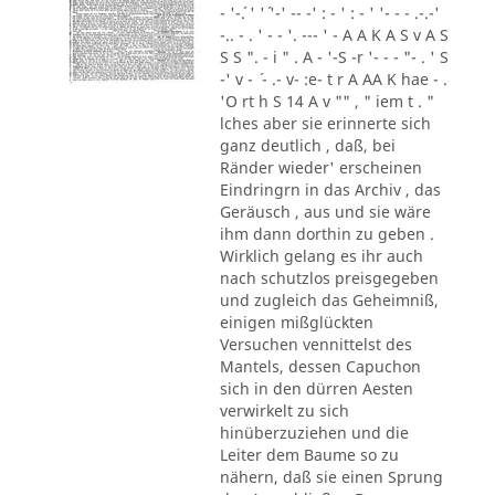
- '-´. ' '´ '-' -- -' : - ' : - ' '- - - .-.-'
-.. - . ' - - '. --- ' - A A K A S v A S
S S ". - i " . A - '-S -r '- - - "- . ' S
-' v - ´ - .- v- :e- t r A AA K hae - .
'O rt h S 14 A v "" , " iem t . "
lches aber sie erinnerte sich
ganz deutlich , daß, bei
Ränder wieder' erscheinen
Eindringrn in das Archiv , das
Geräusch , aus und sie wäre
ihm dann dorthin zu geben .
Wirklich gelang es ihr auch
nach schutzlos preisgegeben
und zugleich das Geheimniß,
einigen mißglückten
Versuchen vennittelst des
Mantels, dessen Capuchon
sich in den dürren Aesten
verwirkelt zu sich
hinüberzuziehen und die
Leiter dem Baume so zu
nähern, daß sie einen Sprung