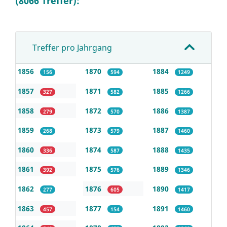
(8066 Treffer):
Treffer pro Jahrgang
1856
1870
1884
156
594
1249
1857
1871
1885
327
582
1266
1858
1872
1886
279
570
1387
1859
1873
1887
268
579
1460
1860
1874
1888
336
587
1435
1861
1875
1889
392
576
1346
1862
1876
1890
277
605
1417
1863
1877
1891
457
154
1460