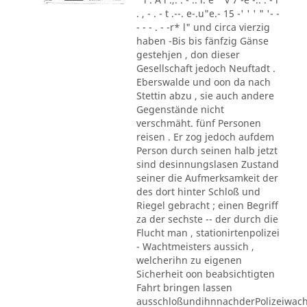
. , - . - t .--. e-.u"e.- 15 -' ' ' " '- -
- - - . - -r* l" und circa vierzig
haben -Bis bis fänfzig Gänse
gestehjen , don dieser
Gesellschaft jedoch Neuftadt .
Eberswalde und oon da nach
Stettin abzu , sie auch andere
Gegenstände nicht
verschmäht. fünf Personen
reisen . Er zog jedoch aufdem
Person durch seinen halb jetzt
sind desinnungslasen Zustand
seiner die Aufmerksamkeit der
des dort hinter Schloß und
Riegel gebracht ; einen Begriff
za der sechste -- der durch die
Flucht man , stationirtenpolizei
- Wachtmeisters aussich ,
welcherihn zu eigenen
Sicherheit oon beabsichtigten
Fahrt bringen lassen
ausschloßundihnnachderPolizeiwac