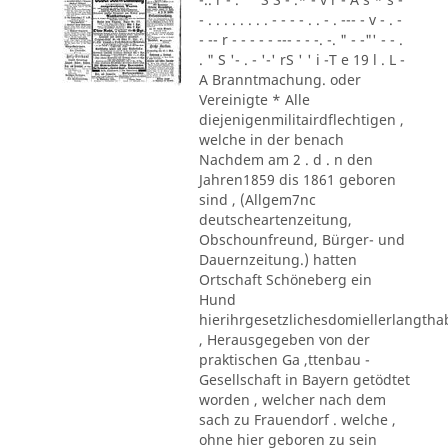
- . . . . . . . . - - - - . . - . --- - v - . -
- -- r - - - - - --- - - -. -. " - -"' - - .
. " S '- . - '-' rS ' ' i -T e 19 l . L -
A Branntmachung. oder
Vereinigte * Alle
diejenigenmilitairdflechtigen ,
welche in der benach
Nachdem am 2 . d . n den
Jahren1859 dis 1861 geboren
sind , (Allgem7nc
deutscheartenzeitung,
Obschounfreund, Bürger- und
Dauernzeitung.) hatten
Ortschaft Schöneberg ein
Hund
hierihrgesetzlichesdomiellerlangth
, Herausgegeben von der
praktischen Ga ,ttenbau -
Gesellschaft in Bayern getödtet
worden , welcher nach dem
sach zu Frauendorf . welche ,
ohne hier geboren zu sein