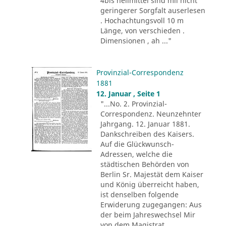
4bis heilmittel sind mii nicht
geringerer Sorgfalt auserlesen
. Hochachtungsvoll 10 m
Länge, von verschieden .
Dimensionen , ah ..."
Provinzial-Correspondenz
1881
12. Januar , Seite 1
"...No. 2. Provinzial-
Correspondenz. Neunzehnter
Jahrgang. 12. Januar 1881.
Dankschreiben des Kaisers.
Auf die Glückwunsch-
Adressen, welche die
städtischen Behörden von
Berlin Sr. Majestät dem Kaiser
und König überreicht haben,
ist denselben folgende
Erwiderung zugegangen: Aus
der beim Jahreswechsel Mir
von dem Magistrat