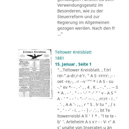
Verwendungsgesetz im
Besonderen, wie zu der
Steuerreform und zur
Regierung im Allgemeinen
gezogen werden. Nach den fr
..."
Teltower Kreisblatt
1881
15. Januar , Seite 1
"...Teltower Kreisblatt. , f.trl
rei-".a-dr,r-e'r. " A S -rrrrr: ,- -
oet -re,-, .-r --v '"" * i A S - su
-." ev *- - . -' , , 4 . K .. - ." . . -- S
* A . - ' . " - - '-' " -' " ' v - A S "
A - ' " - - ' - "- -' -- -. , .rr:rr - i . '
. '. , A A '- ,., , r " S . lr tu " , / s
" , ' - -' - i. .. - - ) .- .'. , bt Te
ltowerreisbl A ll ' 1 * . "l te te -
b' '. Arteheim A s v r - - V- r' A
s' unahe von Inseraten u än