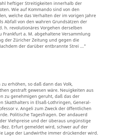
hl heftiger Streitigkeiten innerhalb der
boten. Wie auf Kommando sind von den
n, welche das Verhalten der im vorigen Jahre
ls Abfall von den wahren Grundsätzen der
d. h. revolutionäres Vorgehen derselben
 zu Frankfurt a. M. abgehaltene Versammlung
ng der Züricher Zeitung und gegen die
 Nachdem der darüber entbrannte Strei ..."
 zu erhöhen, so daß dann das Volk,
uthen gestraft gewesen wäre. Neuigkeiten aus
ben zu genehmigen geruht, daß das der
n Skatthalters in Elsaß-Lothringen, General-
rofessor v. Angeli zum Zweck der öffentlichen
erde. Politische Tagesfragen. Der andauerd
n der Viehpreise und der überaus ungünstige
-Bez. Erfurt gemeldet wird, schwer auf der
elle Lage der Landwirthe immer drückender wird.