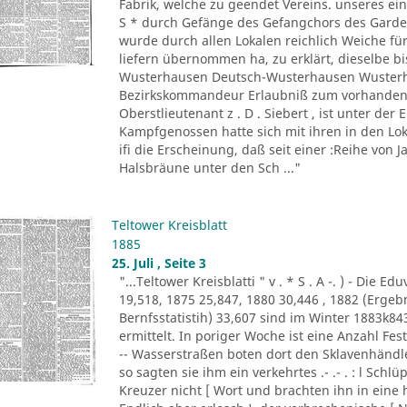
Fabrik, welche zu geendet Vereins. unseres ein
S * durch Gefänge des Gefangchors des Garde-
wurde durch allen Lokalen reichlich Weiche für
liefern übernommen ha, zu erklärt, dieselbe bi
Wusterhausen Deutsch-Wusterhausen Wusterha
Bezirkskommandeur Erlaubniß zum vorhandene
Oberstlieutenant z . D . Siebert , ist unter de
Kampfgenossen hatte sich mit ihren in den Lo
ifi die Erscheinung, daß seit einer :Reihe von Ja
Halsbräune unter den Sch ..."
Teltower Kreisblatt
1885
25. Juli , Seite 3
"...Teltower Kreisblatti " v . * S . A -. ) - Di
19,518, 1875 25,847, 1880 30,446 , 1882 (Erge
Bernfsstatistih) 33,607 sind im Winter 1883k8
ermittelt. In poriger Woche ist eine Anzahl F
-- Wasserstraßen boten dort den Sklavenhändl
so sagten sie ihm ein verkehrtes .- .- . : l Sch
Kreuzer nicht [ Wort und brachten ihn in eine 