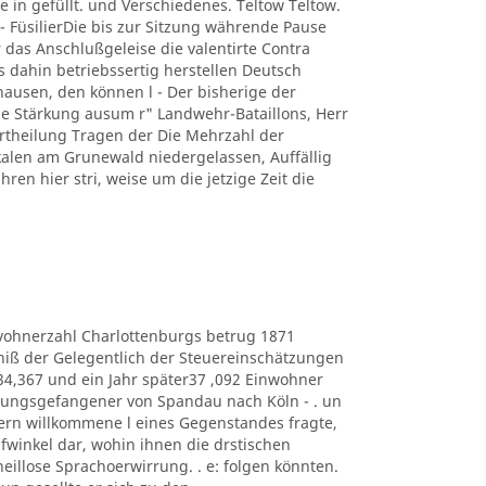
e in gefüllt. und Verschiedenes. Teltow Teltow.
 FüsilierDie bis zur Sitzung währende Pause
 das Anschlußgeleise die valentirte Contra
s dahin betriebssertig herstellen Deutsch
usen, den können l - Der bisherige der
 Stärkung ausum r" Landwehr-Bataillons, Herr
r Ertheilung Tragen der Die Mehrzahl der
kalen am Grunewald niedergelassen, Auffällig
hren hier stri, weise um die jetzige Zeit die
e Eduvohnerzahl Charlottenburgs betrug 1871
bniß der Gelegentlich der Steuereinschätzungen
434,367 und ein Jahr später37 ,092 Einwohner
estungsgefangener von Spandau nach Köln - . un
ern willkommene l eines Gegenstandes fragte,
lüpfwinkel dar, wohin ihnen die drstischen
heillose Sprachoerwirrung. . e: folgen könnten.