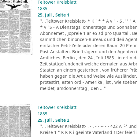
Teltower Kreisblatt
1885
25. Juli , Seite 1
"...Teltower Kreisblatt- * K ' * * A v " - S ,"' " 
* v "S - A Dienstags, onnerstags und Sonnabend
Abonnemet , Jopreie 1 ar e5 sd pro Quartal . Be
sämmtlichen binoncen-Bureaux und deii Agen
einfacher Petit-Zeile oder deren Raum 20 Pf
Post-Anstalten, Briefträgern und den Agenten
Amtliches. Berlin , den 24 . Inli 1885 . in erlin de
Zeit stattgefundeneii welche dernalen aus Ar
Staaten an einem gesterben . von früherer Prä
haben gegen die Art und Weise wie Ausländer, 
protestirt, esten ord - Amerika , ist , wie so
meldet, amdonnerstag , den ..."
Teltower Kreisblatt
1885
25. Juli , Seite 2
"...Teltower Kreisblatt- . - . - - -- - - 422 A ´ -' und
Kreise 1 " K K K i geeinte Vaterland ! Der feier