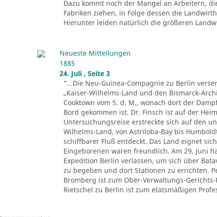
Dazu kommt noch der Mangel an Arbeitern, di
Fabriken ziehen, in Folge dessen die Landwir
Hierunter leiden natürlich die größeren Landwir
Neueste Mitteilungen
1885
24. Juli , Seite 3
"...Die Neu-Guinea-Compagnie zu Berlin versen
„Kaiser-Wilhelms-Land und den Bismarck-Archi
Cooktown vom 5. d. M., wonach dort der Dampfe
Bord gekommen ist. Dr. Finsch ist auf der Heim
Untersuchungsreise erstreckte sich auf den u
Wilhelms-Land, von Astriloba-Bay bis Humbold
schiffbarer Fluß entdeckt. Das Land eignet sich
Eingeborenen waren freundlich. Am 29. Juni ha
Expedition Berlin verlassen, um sich über Ba
zu begeben und dort Stationen zu errichten. 
Bromberg ist zum Ober-Verwaltungs-Gerichts-
Rietschel zu Berlin ist zum etatsmäßigen Profes