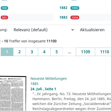
1882
550
1035
1883
551
1314
Aktualisieren
rung:
1 - 10
Treffer von insgesamt
11100
(current)
1
2
3
4
5
...
1109
1110
Neueste Mitteilungen
1885
24. Juli , Seite 1
"...IV. Jahrgang. No. 73. Neueste Mittheilungen.
Hammann. Berlin, Freitag, den 24. Juli 1885. R
welchen die Züricher Zeitung „Socialdemokrat" 
Reichstagsabgeordneten wegen ihrer Zustim