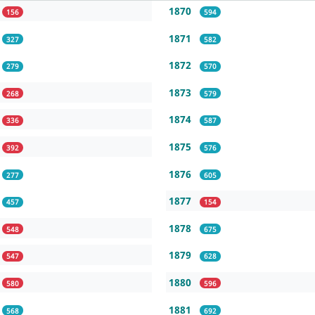
1870
156
594
1871
327
582
1872
279
570
1873
268
579
1874
336
587
1875
392
576
1876
277
605
1877
457
154
1878
548
675
1879
547
628
1880
580
596
1881
568
692