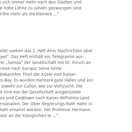
e sich immer mehr nach den Städten und
the hohe Löhne zu zahlen gezwungen sind.
the mehr als die kleinere ..."
det soeben das 2. Heft ihrer Nachrichten über
pel". Das Heft enthält ein Telegramm aus
r „Samoa" der Gesellschaft mit Dr. Finsch an
reise nach Europa. Seine letzte
nbekannten Theil der Küste vom Kaiser-
ts-Bay. Es wurden mehrere gute Häfen und ein
 sowohl zur Cultur, wie zur Viehzucht. Die
t eine von der Gesellschaft ausgerüstete
tavia und Cooktown nach Kaiser-Wilhelms-Land
Personalien. Der Ober-Regierungs-Rath Hahn in
Rath ernannt worden. Der Professor Hermann
sor an der Königlichen te ..."