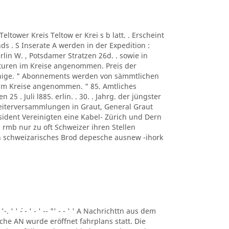
A Teltower Kreis Teltow er Krei s b latt. . Erscheint
s . S Inserate A werden in der Expedition :
rlin W. , Potsdamer Stratzen 26d. . sowie in
turen im Kreise angenommen. Preis der
ennige. " Abonnements werden von sämmtlichen
 im Kreise angenommen. " 85. Amtliches
n 25 . Juli l885. erlin. . 30. . Jahrg. der jüngster
beiterversammlungen in Graut, General Graut
sident Vereinigten eine Kabel- Zürich und Dern
rmb nur zu oft Schweizer ihren Stellen
eben schweizarisches Brod depesche ausnew -ihork
 '-. ' ' ´- - ' - ' -- "' - - ' ' A Nachrichttn aus dem
liche AN wurde eröffnet fahrplans statt. Die