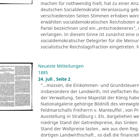
machen für nothwendig hielt, hat zu einer Anza
deutschen Socialdemokratie Veranlassung ge
verschiedensten Seiten Stimmen erhoben worde
erwählten socialdemokratischen Reichsboten a
Partei bezeichnen und ein „entschiedeneres", 
verlangen. In diesem Sinne ist zunächst eine
socialdemokratischer Delegirter für die Meinu
socialistische Reichstagsfraction eingetreten.
Neueste Mitteilungen
1885
24. Juli , Seite 2
"...müssen, die Einkommen- und Grundsteuern
insbesondere der Landwirth, mit vielfachen R
der Verwaltung. Seine Majestät der König ha
Nationalgalerie gehörige Bildniß des verewigte
Feldmarschalls Freiherrn v. Manteuffel , von P
Ausstellung in Straßburg i. Els. dargeliehen w
niedrige Stand der Getreidepreise, das Sinke
Stand der Wollpreise lasten , wie aus dem Reg.
dortigen Landwirthschaft , so daß die financi