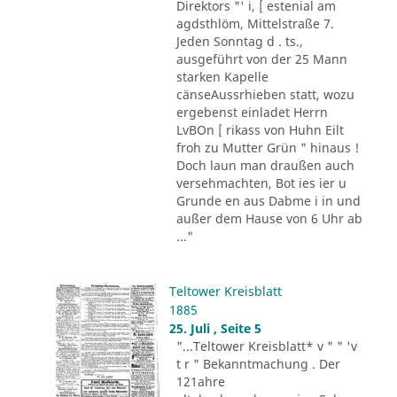
Direktors "' i, [ estenial am
agdsthlöm, Mittelstraße 7.
Jeden Sonntag d . ts.,
ausgeführt von der 25 Mann
starken Kapelle
cänseAussrhieben statt, wozu
ergebenst einladet Herrn
LvBOn [ rikass von Huhn Eilt
froh zu Mutter Grün " hinaus !
Doch laun man draußen auch
versehmachten, Bot ies ier u
Grunde en aus Dabme i in und
außer dem Hause von 6 Uhr ab
..."
Teltower Kreisblatt
1885
25. Juli , Seite 5
"...Teltower Kreisblatt* v " " 'v
t r " Bekanntmachung . Der
121ahre