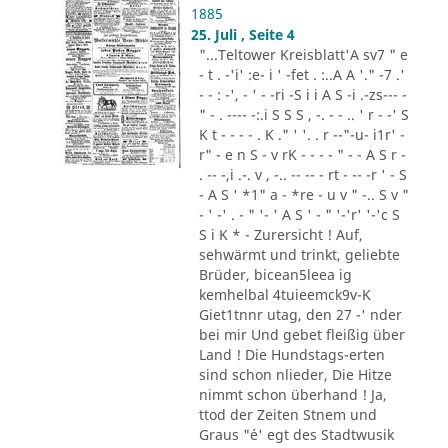
1885
25. Juli , Seite 4
"...Teltower Kreisblatt'A sv7 " e
- t . -'i' :e- i ' -fet . :..A A '." -7 .'
- - : -', - ' - -ri -S i i A S -i .-zs--- -
" - . ---- -:.i S S S , -. - - .. ' r - -' S
K t - - - - . K ." ' '. . r --"-u- i1r' -
r" - e n S - v rK - - - - " - - A S r -
. -- -,i .-. v , -.. -- -- - rt - -- -r ' - S
- A S ' *1" a - *re - u v " -.. S v "
- ' -' . - " '- ' A S ' - " '-'r' '-'c S
S i K * - Zurersicht ! Auf,
sehwärmt und trinkt, geliebte
Brüder, bicean5leea ig
kemhelbal 4tuieemck9v-K
Giet1tnnr utag, den 27 -' nder
bei mir Und gebet fleißig über
Land ! Die Hundstags-erten
sind schon nlieder, Die Hitze
nimmt schon überhand ! Ja,
ttod der Zeiten Stnem und
Graus "´e' egt des Stadtwusik