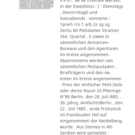
v K e-.' ae ae Inserate werden
in der Exvedition : ) ' Dienstags
, Donnrrstag0 und
Sonnabends . vonneme :
1prei5 rro 1 arb 2s sg sg.
Zerliu Wi Potsdamer Stratzen
26d. Quartal . S sowie in
sämmtlichen Annoncen-
Bureaux und den Agenturen
im Kreise angenommen.
Abannemems werden von
sämmtlichen Pestausladen ,
Briefträgern und den Ae.
enten im Kreise angenommen
. Preis der einfacher Petit-Zeile
oder deren Raum 20 Pfennige
N°86 Berlin. den 28. Juli l885. .
30. Jahrg. AmtlichtsBerlin , den
22 . Inli 1885 . erste Frühstück
im Franiksutter Hof auf
eingenommen der Neidelberg,
wurde . Aus Sieniea in Alt-
Serdien wird gemeldet :