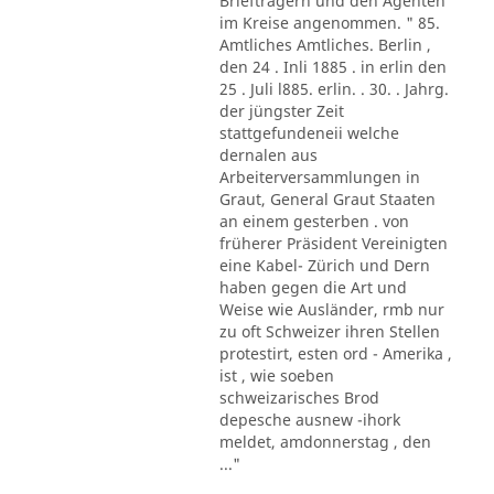
Briefträgern und den Agenten
im Kreise angenommen. " 85.
Amtliches Amtliches. Berlin ,
den 24 . Inli 1885 . in erlin den
25 . Juli l885. erlin. . 30. . Jahrg.
der jüngster Zeit
stattgefundeneii welche
dernalen aus
Arbeiterversammlungen in
Graut, General Graut Staaten
an einem gesterben . von
früherer Präsident Vereinigten
eine Kabel- Zürich und Dern
haben gegen die Art und
Weise wie Ausländer, rmb nur
zu oft Schweizer ihren Stellen
protestirt, esten ord - Amerika ,
ist , wie soeben
schweizarisches Brod
depesche ausnew -ihork
meldet, amdonnerstag , den
..."