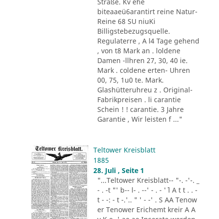
Straße. Kv ehe
biteaaeü6arantirt reine Natur-
Reine 68 SU niuKi
Billigstebezugsquelle.
Regulaterre , A l4 Tage gehend
, von t8 Mark an . loldene
Damen -llhren 27, 30, 40 ie.
Mark . coldene erten- Uhren
00, 75, 1u0 te. Mark.
Glashütteruhreu z . Original-
Fabrikpreisen . li carantie
Schein ! ! carantie. 3 Jahre
Garantie , Wir leisten f ..."
Teltower Kreisblatt
1885
28. Juli , Seite 1
"...Teltower Kreisblatt-- "-. -'-. _
- . -t "' b-- l- . --' - . - '´ l A t t . . -
t - -: - t -.'.. " ' - -' . S AA Tenow
er Tenower Erichemt kreir A A