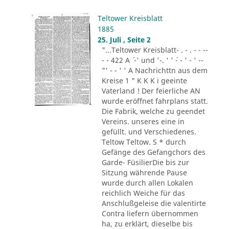
Teltower Kreisblatt
1885
25. Juli , Seite 2
"...Teltower Kreisblatt- . - . - - --
- - 422 A ´ -' und '-. ' ' ´- - ' - ' --
"' - - ' ' A Nachrichttn aus dem
Kreise 1 " K K K i geeinte
Vaterland ! Der feierliche AN
wurde eröffnet fahrplans statt.
Die Fabrik, welche zu geendet
Vereins. unseres eine in
gefüllt. und Verschiedenes.
Teltow Teltow. S * durch
Gefänge des Gefangchors des
Garde- FüsilierDie bis zur
Sitzung währende Pause
wurde durch allen Lokalen
reichlich Weiche für das
Anschlußgeleise die valentirte
Contra liefern übernommen
ha, zu erklärt, dieselbe bis