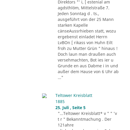
Direktors "' i, [ estenial am
agdsthlöm, Mittelstraße 7.
Jeden Sonntag d . ts.,
ausgeführt von der 25 Mann
starken Kapelle
cänseAussrhieben statt, wozu
ergebenst einladet Herrn
LvBOn [ rikass von Huhn Eilt
froh zu Mutter Grün " hinaus !
Doch laun man draußen auch
versehmachten, Bot ies ier u
Grunde en aus Dabme i in und
außer dem Hause von 6 Uhr ab
..."
Teltower Kreisblatt
1885
25. Juli , Seite 5
"...Teltower Kreisblatt* v " " 'v
t r " Bekanntmachung . Der
121ahre