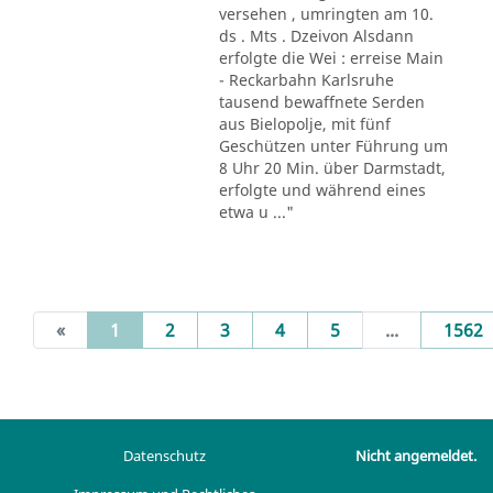
versehen , umringten am 10.
ds . Mts . Dzeivon Alsdann
erfolgte die Wei : erreise Main
- Reckarbahn Karlsruhe
tausend bewaffnete Serden
aus Bielopolje, mit fünf
Geschützen unter Führung um
8 Uhr 20 Min. über Darmstadt,
erfolgte und während eines
etwa u ..."
(current)
«
1
2
3
4
5
...
1562
Datenschutz
Nicht angemeldet.