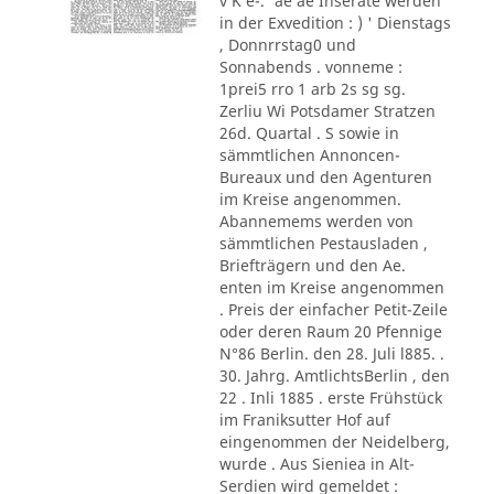
v K e-.' ae ae Inserate werden
in der Exvedition : ) ' Dienstags
, Donnrrstag0 und
Sonnabends . vonneme :
1prei5 rro 1 arb 2s sg sg.
Zerliu Wi Potsdamer Stratzen
26d. Quartal . S sowie in
sämmtlichen Annoncen-
Bureaux und den Agenturen
im Kreise angenommen.
Abannemems werden von
sämmtlichen Pestausladen ,
Briefträgern und den Ae.
enten im Kreise angenommen
. Preis der einfacher Petit-Zeile
oder deren Raum 20 Pfennige
N°86 Berlin. den 28. Juli l885. .
30. Jahrg. AmtlichtsBerlin , den
22 . Inli 1885 . erste Frühstück
im Franiksutter Hof auf
eingenommen der Neidelberg,
wurde . Aus Sieniea in Alt-
Serdien wird gemeldet :