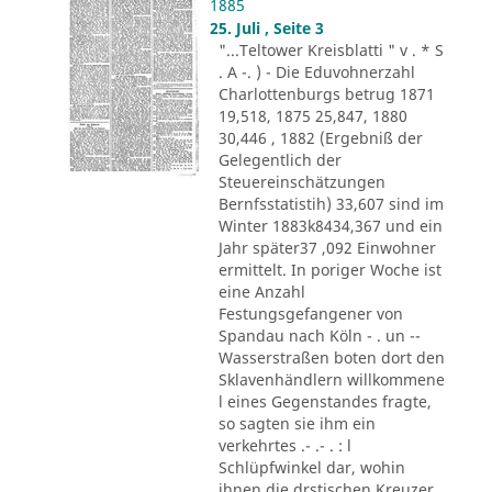
1885
25. Juli , Seite 3
"...Teltower Kreisblatti " v . * S
. A -. ) - Die Eduvohnerzahl
Charlottenburgs betrug 1871
19,518, 1875 25,847, 1880
30,446 , 1882 (Ergebniß der
Gelegentlich der
Steuereinschätzungen
Bernfsstatistih) 33,607 sind im
Winter 1883k8434,367 und ein
Jahr später37 ,092 Einwohner
ermittelt. In poriger Woche ist
eine Anzahl
Festungsgefangener von
Spandau nach Köln - . un --
Wasserstraßen boten dort den
Sklavenhändlern willkommene
l eines Gegenstandes fragte,
so sagten sie ihm ein
verkehrtes .- .- . : l
Schlüpfwinkel dar, wohin
ihnen die drstischen Kreuzer