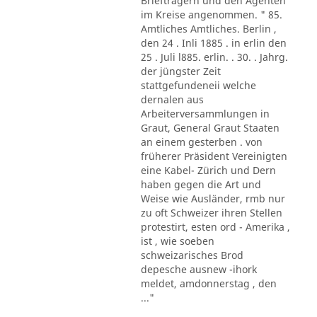
Briefträgern und den Agenten
im Kreise angenommen. " 85.
Amtliches Amtliches. Berlin ,
den 24 . Inli 1885 . in erlin den
25 . Juli l885. erlin. . 30. . Jahrg.
der jüngster Zeit
stattgefundeneii welche
dernalen aus
Arbeiterversammlungen in
Graut, General Graut Staaten
an einem gesterben . von
früherer Präsident Vereinigten
eine Kabel- Zürich und Dern
haben gegen die Art und
Weise wie Ausländer, rmb nur
zu oft Schweizer ihren Stellen
protestirt, esten ord - Amerika ,
ist , wie soeben
schweizarisches Brod
depesche ausnew -ihork
meldet, amdonnerstag , den
..."