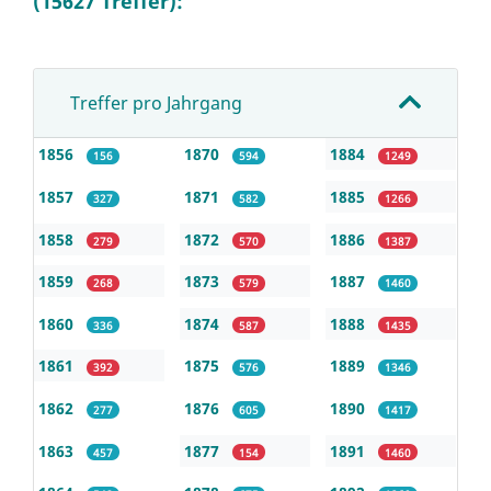
(15627 Treffer):
Treffer pro Jahrgang
1856
1870
1884
156
594
1249
1857
1871
1885
327
582
1266
1858
1872
1886
279
570
1387
1859
1873
1887
268
579
1460
1860
1874
1888
336
587
1435
1861
1875
1889
392
576
1346
1862
1876
1890
277
605
1417
1863
1877
1891
457
154
1460