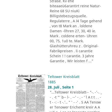
Straße. Kv ehe
biteaaeü6arantirt reine Natur-
Reine 68 SU niuKi
Billigstebezugsquelle.
Regulaterre , A l4 Tage gehend
, von t8 Mark an . loldene
Damen -llhren 27, 30, 40 ie.
Mark . coldene erten- Uhren
00, 75, 1u0 te. Mark.
Glashütteruhreu z . Original-
Fabrikpreisen . li carantie
Schein ! ! carantie. 3 Jahre
Garantie , Wir leisten f ..."
Teltower Kreisblatt
1885
28. Juli , Seite 1
"...Teltower Kreisblatt-- "-. -'-. _
- . -t "' b-- l- . --' - . - '´ l A t t . . -
t - -: - t -.'.. " ' - -' . S AA Tenow
er Tenower Erichemt kreir A A