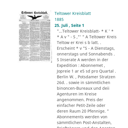
Teltower Kreisblatt
1885
25. Juli , Seite 1
"...Teltower Kreisblatt- * K ' *
* A v " - S ,"' " A Teltower Kreis
Teltow er Krei s b latt. .
Erscheint * v "S - A Dienstags,
onnerstags und Sonnabends .
S Inserate A werden in der
Expedition : Abonnemet ,
Jopreie 1 ar e5 sd pro Quartal .
Berlin W. , Potsdamer Stratzen
26d. . sowie in sämmtlichen
binoncen-Bureaux und deii
Agenturen im Kreise
angenommen. Preis der
einfacher Petit-Zeile oder
deren Raum 20 Pfennige. "
Abonnements werden von
sämmtlichen Post-Anstalten,