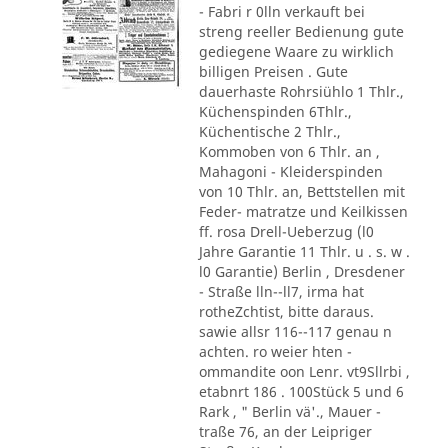
- Fabri r 0lln verkauft bei
streng reeller Bedienung gute
gediegene Waare zu wirklich
billigen Preisen . Gute
dauerhaste Rohrsiühlo 1 Thlr.,
Küchenspinden 6Thlr.,
Küchentische 2 Thlr.,
Kommoben von 6 Thlr. an ,
Mahagoni - Kleiderspinden
von 10 Thlr. an, Bettstellen mit
Feder- matratze und Keilkissen
ff. rosa Drell-Ueberzug (l0
Jahre Garantie 11 Thlr. u . s. w .
l0 Garantie) Berlin , Dresdener
- Straße lln--ll7, irma hat
rotheZchtist, bitte daraus.
sawie allsr 116--117 genau n
achten. ro weier hten -
ommandite oon Lenr. vt9Sllrbi ,
etabnrt 186 . 100Stück 5 und 6
Rark , " Berlin vä'., Mauer -
traße 76, an der Leipriger