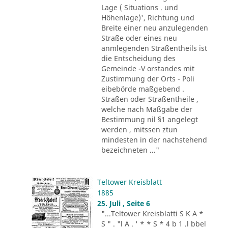
Lage ( Situations . und
Höhenlage)', Richtung und
Breite einer neu anzulegenden
Straße oder eines neu
anmlegenden Straßentheils ist
die Entscheidung des
Gemeinde -V orstandes mit
Zustimmung der Orts - Poli
eibebörde maßgebend .
Straßen oder Straßentheile ,
welche nach Maßgabe der
Bestimmung nil §1 angelegt
werden , mitssen ztun
mindesten in der nachstehend
bezeichneten ..."
Teltower Kreisblatt
1885
25. Juli , Seite 6
"...Teltower Kreisblatti S K A *
S " . "l A . ' * * S * 4 b 1 .l bbel