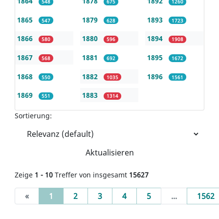
1864
1878
1892
548
675
1260
1865
1879
1893
547
628
1723
1866
1880
1894
580
596
1908
1867
1881
1895
568
692
1672
1868
1882
1896
550
1035
1561
1869
1883
551
1314
Sortierung:
Aktualisieren
Zeige
1 - 10
Treffer von insgesamt
15627
(current)
«
1
2
3
4
5
...
1562