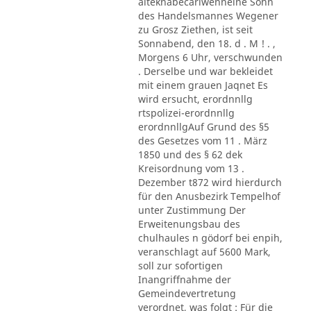
alteknabecarlwenneine Sohn
des Handelsmannes Wegener
zu Grosz Ziethen, ist seit
Sonnabend, den 18. d . M ! . ,
Morgens 6 Uhr, verschwunden
. Derselbe und war bekleidet
mit einem grauen Jaqnet Es
wird ersucht, erordnnllg
rtspolizei-erordnnllg
erordnnllgAuf Grund des §5
des Gesetzes vom 11 . März
1850 und des § 62 dek
Kreisordnung vom 13 .
Dezember t872 wird hierdurch
für den Anusbezirk Tempelhof
unter Zustimmung Der
Erweitenungsbau des
chulhaules n gödorf bei enpih,
veranschlagt auf 5600 Mark,
soll zur sofortigen
Inangriffnahme der
Gemeindevertretung
verordnet, was folgt : Für die