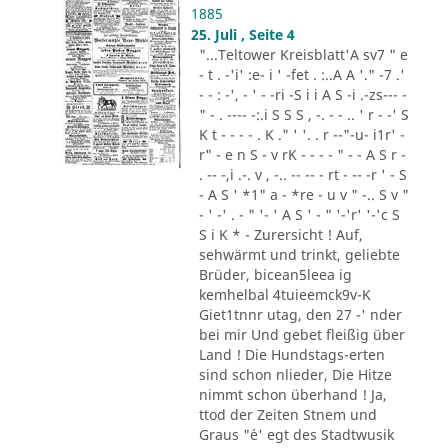
1885
25. Juli , Seite 4
"...Teltower Kreisblatt'A sv7 " e
- t . -'i' :e- i ' -fet . :..A A '." -7 .'
- - : -', - ' - -ri -S i i A S -i .-zs--- -
" - . ---- -:.i S S S , -. - - .. ' r - -' S
K t - - - - . K ." ' '. . r --"-u- i1r' -
r" - e n S - v rK - - - - " - - A S r -
. -- -,i .-. v , -.. -- -- - rt - -- -r ' - S
- A S ' *1" a - *re - u v " -.. S v "
- ' -' . - " '- ' A S ' - " '-'r' '-'c S
S i K * - Zurersicht ! Auf,
sehwärmt und trinkt, geliebte
Brüder, bicean5leea ig
kemhelbal 4tuieemck9v-K
Giet1tnnr utag, den 27 -' nder
bei mir Und gebet fleißig über
Land ! Die Hundstags-erten
sind schon nlieder, Die Hitze
nimmt schon überhand ! Ja,
ttod der Zeiten Stnem und
Graus "´e' egt des Stadtwusik