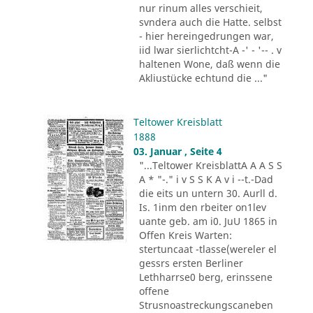
nur rinum alles verschieit,
svndera auch die Hatte. selbst
- hier hereingedrungen war,
iid lwar sierlichtcht-A -' - '-- . v
haltenen Wone, daß wenn die
Akliustücke echtund die ..."
Teltower Kreisblatt
1888
03. Januar , Seite 4
"...Teltower KreisblattA A A S S
A * "-." i v S S K A v i --t.-Dad
die eits un untern 30. Aurll d.
Is. 1inm den rbeiter on1lev
uante geb. am i0. JuU 1865 in
Offen Kreis Warten:
stertuncaat -tlasse(wereler el
gessrs ersten Berliner
Lethharrse0 berg, erinssene
offene
Strusnoastreckungscaneben