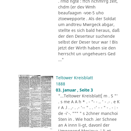
. rmd ngte : ffch nchmrrg zelt,
chdm (er dev Wmh
beaufaagvn -voe-5 uho
ztoewepporte . Als der Soldat
um andtreu Mwrgeck abgar,
stellte es sich bald heraus, daß
der den Deserteur suchende
selbst der Deser teur war ! Bis
jetzt der Wirth haben sie den
herrscht un ungeheuers Ged
..."
Teltower Kreisblatt
1888
03. Januar , Seite 3
"...Teltower Kreisblatt[ m . S "'
. s me A A h * . - "- - .. ' - .- . e K
r A .l . ,- . .- '-- " . . -' - - " - . - : -
de -i'-. """ " s 2chner manchoi
Sten in . Wie hoch .ier Schnee
an A innn li-gt, davonl der
Umgegend Mosioua .' li-gt