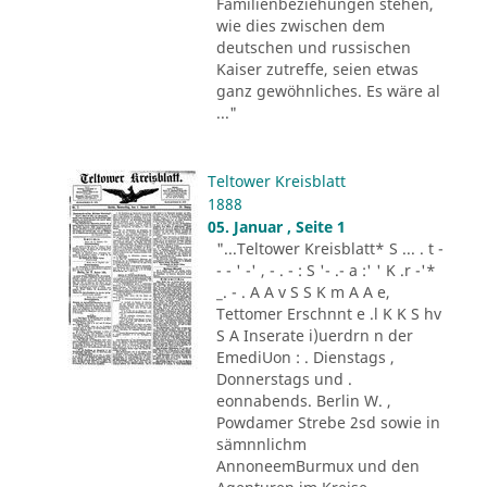
Familienbeziehungen stehen,
wie dies zwischen dem
deutschen und russischen
Kaiser zutreffe, seien etwas
ganz gewöhnliches. Es wäre al
..."
Teltower Kreisblatt
1888
05. Januar , Seite 1
"...Teltower Kreisblatt* S ... . t -
- - ' -' , - . - : S '- .- a :' ' K .r -'*
_. - . A A v S S K m A A e,
Tettomer Erschnnt e .l K K S hv
S A Inserate i)uerdrn n der
EmediUon : . Dienstags ,
Donnerstags und .
eonnabends. Berlin W. ,
Powdamer Strebe 2sd sowie in
sämnnlichm
AnnoneemBurmux und den