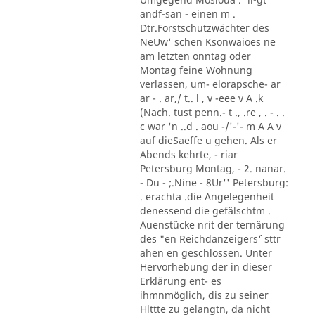
andf-san - einen m .
Dtr.Forstschutzwächter des
NeUw' schen Ksonwaioes ne
am letzten onntag oder
Montag feine Wohnung
verlassen, um- elorapsche- ar
ar - . ar,/ t.. l , v -eee v A .k
(Nach. tust penn.- t ., .re , . - . .
c war 'n ..d . aou -/'-'- m A A v
auf dieSaeffe u gehen. Als er
Abends kehrte, - riar
Petersburg Montag, - 2. nanar.
- Du - ;.Nine - 8Ur'' Petersburg:
. erachta .die Angelegenheit
denessend die gefälschtm .
Auenstücke nrit der ternärung
des "en Reichdanzeigers´' sttr
ahen en geschlossen. Unter
Hervorhebung der in dieser
Erklärung ent- es
ihmnmöglich, dis zu seiner
Hlttte zu gelangtn, da nicht