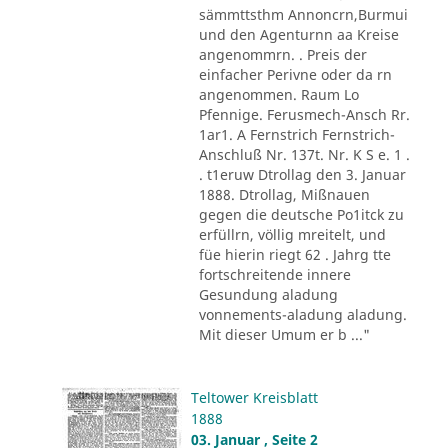
sämmttsthm Annoncrn,Burmui
und den Agenturnn aa Kreise
angenommrn. . Preis der
einfacher Perivne oder da rn
angenommen. Raum Lo
Pfennige. Ferusmech-Ansch Rr.
1ar1. A Fernstrich Fernstrich-
Anschluß Nr. 137t. Nr. K S e. 1 .
. t1eruw Dtrollag den 3. Januar
1888. Dtrollag, Mißnauen
gegen die deutsche Po1itck zu
erfüllrn, völlig mreitelt, und
füe hierin riegt 62 . Jahrg tte
fortschreitende innere
Gesundung aladung
vonnements-aladung aladung.
Mit dieser Umum er b ..."
Teltower Kreisblatt
1888
03. Januar , Seite 2