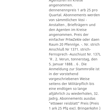
Agenturen im Kreise
angenommen.
dennenennpreis 1 arb 25 pro
Quartal. Abonnements werden
von sämmtlichen Vosi -
Anstalten , Briefträgern und
den Agenten im Kreise
angenommen. Preis der
einfacher PrtwZekle oder daen
Raum 20 Pfennlge. -. Nr. strich
Anschluß Nr 1371. strich-
Fernsprech -Auschiust Nr. 137L
'R . 2. Verun, tonnerstag, den
5. Januar 1888. . 6 . Die
Anmeldung zur Stammrolle ist
in der vorstehend
vorgeschriebenen Weise
seitens der Militärpflich bis
eine endtigen so lange
alljährlich zu wiederholen, 32.
Jadrg. Abonnements ausdas
"ettower reisblatt" Preis (Preis
1 ark 25 Pfg excl. Bringerkohn )