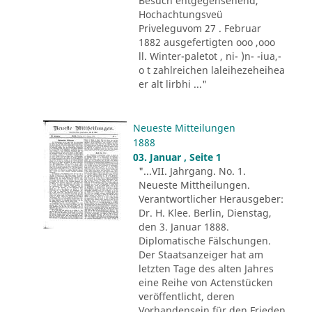
Besuch entgegensehend,
Hochachtungsveü
Priveleguvom 27 . Februar
1882 ausgefertigten ooo ,ooo
ll. Winter-paletot , ni- )n- -iua,-
o t zahlreichen laleihezeheihea
er alt lirbhi ..."
Neueste Mitteilungen
1888
03. Januar , Seite 1
"...VII. Jahrgang. No. 1.
Neueste Mittheilungen.
Verantwortlicher Herausgeber:
Dr. H. Klee. Berlin, Dienstag,
den 3. Januar 1888.
Diplomatische Fälschungen.
Der Staatsanzeiger hat am
letzten Tage des alten Jahres
eine Reihe von Actenstücken
veröffentlicht, deren
Vorhandensein für den Frieden