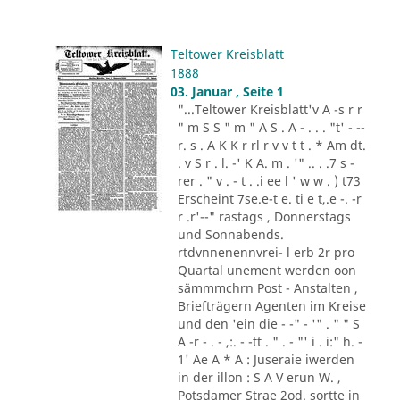
Teltower Kreisblatt
1888
03. Januar , Seite 1
"...Teltower Kreisblatt'v A -s r r
" m S S " m " A S . A - . . . "t' - --
r. s . A K K r rl r v v t t . * Am dt.
. v S r . l. -' K A. m . '" .. . .7 s -
rer . " v . - t . .i ee l ' w w . ) t73
Erscheint 7se.e-t e. ti e t,.e -. -r
r .r'--" rastags , Donnerstags
und Sonnabends.
rtdvnnenennvrei- l erb 2r pro
Quartal unement werden oon
sämmmchrn Post - Anstalten ,
Briefträgern Agenten im Kreise
und den 'ein die - -" - '" . " " S
A -r - . - ,:. - -tt . " . - "' i . i:" h. -
1' Ae A * A : Juseraie iwerden
in der illon : S A V erun W. ,
Potsdamer Strae 2od. sortte in