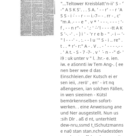
"...Teltower Kreisblatt'n-ii' S - ´'
-" A S K S'. . . S A. ' - - r' - - r 'A
S S - i ´- - - r - -- i.-7-- - . rr - , c'
"m A .- - - e " . v * ' - - -. - - - : '-
f , - - n r"- ' - '.: ' ´--'l - - - -tt A K
S '-. -' . - ) i ' - 'r r e b - " .- i -- '-
" l - - -' - . :. - - l u '" S - i .. re" .
t . . * r'- r:" A - . V . . - ' - - - -.- -
. ' A t. - S - 7 -7- . v ' ´ - n - -" d- '
i9 : uk unter v " l. .hr.- e. ien.
iw. e aSonnti iw Tem Ang-. ( ee
nen beer wee d das
Einschleien.der Kutsch ei er
sen ieii, .rerö' , en' - irt nq
aßengesen, ian solchen Fällen,
in wen sieeinen - Kütsl
bemörkennselben sofort-
werken. . eine Anweisung ane
und Ner ausgestellt. Nun us
:sih Dlr . aß d nt, unterhlett
dew-nru,ssmd t_tSchutzmanns
e na0 stan stan.nchvladestden