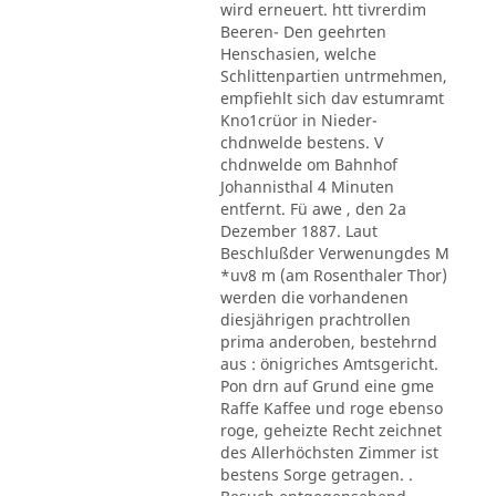
wird erneuert. htt tivrerdim
Beeren- Den geehrten
Henschasien, welche
Schlittenpartien untrmehmen,
empfiehlt sich dav estumramt
Kno1crüor in Nieder-
chdnwelde bestens. V
chdnwelde om Bahnhof
Johannisthal 4 Minuten
entfernt. Fü awe , den 2a
Dezember 1887. Laut
Beschlußder Verwenungdes M
*uv8 m (am Rosenthaler Thor)
werden die vorhandenen
diesjährigen prachtrollen
prima anderoben, bestehrnd
aus : önigriches Amtsgericht.
Pon drn auf Grund eine gme
Raffe Kaffee und roge ebenso
roge, geheizte Recht zeichnet
des Allerhöchsten Zimmer ist
bestens Sorge getragen. .