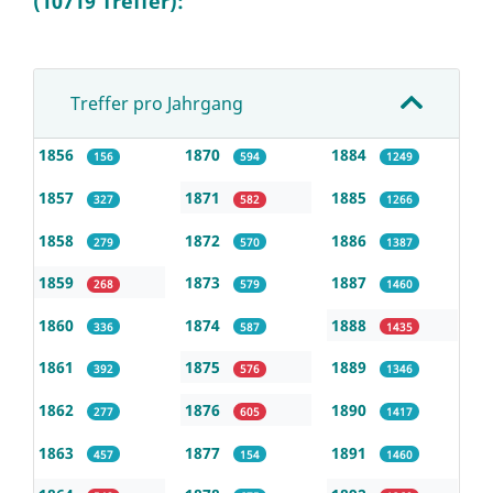
(10719 Treffer):
Treffer pro Jahrgang
1856
1870
1884
156
594
1249
1857
1871
1885
327
582
1266
1858
1872
1886
279
570
1387
1859
1873
1887
268
579
1460
1860
1874
1888
336
587
1435
1861
1875
1889
392
576
1346
1862
1876
1890
277
605
1417
1863
1877
1891
457
154
1460