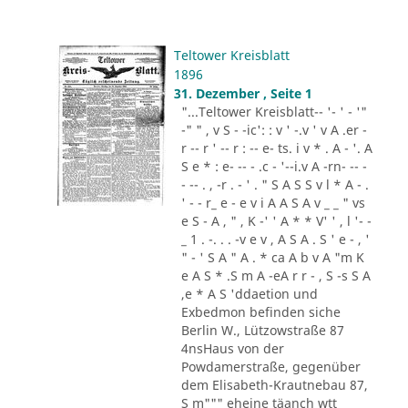
Teltower Kreisblatt
1896
31. Dezember , Seite 1
"...Teltower Kreisblatt-- '- ' - '"
-" " , v S - -ic': : v ' -.v ' v A .er -
r -- r ' -- r : -- e- ts. i v * . A - '. A
S e * : e- -- - .c - '--i.v A -rn- -- -
- -- . , -r . - ' . " S A S S v l * A - .
' - - r_ e - e v i A A S A v _ _ " vs
e S - A , " , K -' ' A * * V' ' , l '- -
_ 1 . -. . . -v e v , A S A . S ' e - , '
" - ' S A " A . * ca A b v A "m K
e A S * .S m A -eA r r - , S -s S A
,e * A S 'ddaetion und
Exbedmon befinden siche
Berlin W., Lützowstraße 87
4nsHaus von der
Powdamerstraße, gegenüber
dem Elisabeth-Krautnebau 87,
S m""" eheine täanch wtt