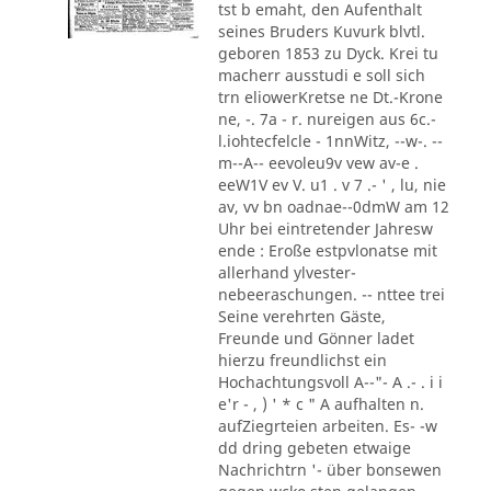
tst b emaht, den Aufenthalt
seines Bruders Kuvurk blvtl.
geboren 1853 zu Dyck. Krei tu
macherr ausstudi e soll sich
trn eliowerKretse ne Dt.-Krone
ne, -. 7a - r. nureigen aus 6c.-
l.iohtecfelcle - 1nnWitz, --w-. --
m--A-- eevoleu9v vew av-e .
eeW1V ev V. u1 . v 7 .- ' , lu, nie
av, vv bn oadnae--0dmW am 12
Uhr bei eintretender Jahresw
ende : Eroße estpvlonatse mit
allerhand ylvester-
nebeeraschungen. -- nttee trei
Seine verehrten Gäste,
Freunde und Gönner ladet
hierzu freundlichst ein
Hochachtungsvoll A--"- A .- . i i
e'r - , ) ' * c " A aufhalten n.
aufZiegrteien arbeiten. Es- -w
dd dring gebeten etwaige
Nachrichtrn '- über bonsewen