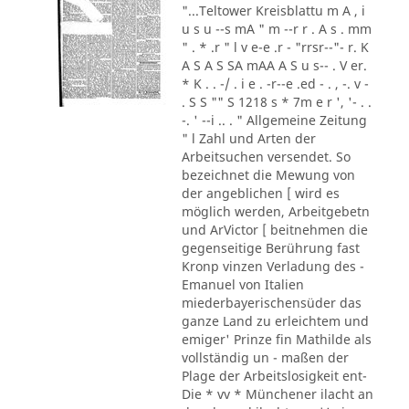
"...Teltower Kreisblattu m A , i
u s u --s mA " m --r r . A s . mm
" . * .r " l v e-e .r - "rrsr--"- r. K
A S A S SA mAA A S u s-- . V er.
* K . . -/ . i e . -r--e .ed - . , -. v -
. S S "" S 1218 s * 7m e r ', '- . .
-. ' --i .. . " Allgemeine Zeitung
" l Zahl und Arten der
Arbeitsuchen versendet. So
bezeichnet die Mewung von
der angeblichen [ wird es
möglich werden, Arbeitgebetn
und ArVictor [ beitnehmen die
gegenseitige Berührung fast
Kronp vinzen Verladung des -
Emanuel von Italien
miederbayerischensüder das
ganze Land zu erleichtem und
emiger' Prinze fin Mathilde als
vollständig un - maßen der
Plage der Arbeitslosigkeit ent-
Die * vv * Münchener ilacht an