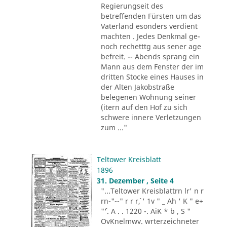
Regierungseit des
betreffenden Fürsten um das
Vaterland esonders verdient
machten . Jedes Denkmal ge-
noch rechetttg aus sener age
befreit. -- Abends sprang ein
Mann aus dem Fenster der im
dritten Stocke eines Hauses in
der Alten Jakobstraße
belegenen Wohnung seiner
(itern auf den Hof zu sich
schwere innere Verletzungen
zum ..."
Teltower Kreisblatt
1896
31. Dezember , Seite 4
"...Teltower Kreisblattrn lr' n r
rn-"--" r r r´, ' 1v " _ Ah ' K " e+
"´'. A . . 1220 -. AiK * b , S "
OvKnelmwv. wrterzeichneter