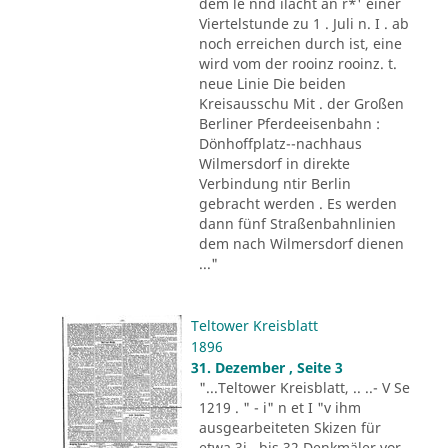
dem le nnd ilacht an r*' einer
Viertelstunde zu 1 . Juli n. I . ab
noch erreichen durch ist, eine
wird vom der rooinz rooinz. t.
neue Linie Die beiden
Kreisausschu Mit . der Großen
Berliner Pferdeeisenbahn :
Dönhoffplatz--nachhaus
Wilmersdorf in direkte
Verbindung ntir Berlin
gebracht werden . Es werden
dann fünf Straßenbahnlinien
dem nach Wilmersdorf dienen
..."
Teltower Kreisblatt
1896
31. Dezember , Seite 3
"...Teltower Kreisblatt, .. ..- V Se
1219 . " - i" n et I "v ihm
ausgearbeiteten Skizen für
etwa 3i . bis 32 Denkmäler vor,