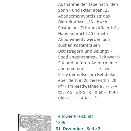
Ausnahme der Taoe nach .den
Sonn - und Fcter1aoen. 25
Adanaementvpreis str das
BlerteltatrMr.1.25 - bwch
Postbo our Zcttungvträaer tu'v
Haus gebracht 40 f. mehr.
Ahounvmentv werden oou
suchen Postenfrauen
Betrsträgern und 8eiungv -
Sped angenommen. Teltower h
S K und auferen Agentrn lm e
anemommm ' - .- .'-le, -vm
Preiv der edlsocbm Betideike
eber dern in 20izeisenthril 20
Pf" - tm Readwetheo e . - - . -A
te .. v S : S b S ' e" n ar --, n A -
uler e .1 " , A K - ..."
Teltower Kreisblatt
1896
31. Dezember , Seite 2