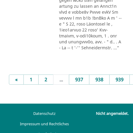
gegen wcko sten gelangen
artung zu lassen an Annct1n
vlvd e vobbe8v Pvvve evkV Sm
vevvvv l mn b1b !bnBko A m ' --
e " S 22, roso Läontosel le ,
1ieo1arvuo 22 roso' Kvv-
tmaivm, v-odi10koum, 1 . onr
und unungvvv0o, avv. - " d.. . A
- La -- t '-'' Sehneidermstr. ..."
Previous
«
1
2
...
937
938
939
Datenschutz
Nicht angemeldet.
Impressum und Rechtliches