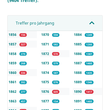
(9404 Treffer):
Treffer pro Jahrgang
1856
1870
1884
156
594
1249
1857
1871
1885
327
582
1266
1858
1872
1886
279
570
1387
1859
1873
1887
268
579
1460
1860
1874
1888
336
587
1435
1861
1875
1889
392
576
1346
1862
1876
1890
277
605
1417
1863
1877
1891
457
154
1460