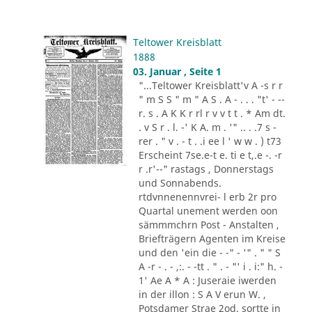
Teltower Kreisblatt
1888
03. Januar , Seite 1
"...Teltower Kreisblatt'v A -s r r
" m S S " m " A S . A - . . . "t' - --
r. s . A K K r rl r v v t t . * Am dt.
. v S r . l. -' K A. m . '" .. . .7 s -
rer . " v . - t . .i ee l ' w w . ) t73
Erscheint 7se.e-t e. ti e t,.e -. -r
r .r'--" rastags , Donnerstags
und Sonnabends.
rtdvnnenennvrei- l erb 2r pro
Quartal unement werden oon
sämmmchrn Post - Anstalten ,
Briefträgern Agenten im Kreise
und den 'ein die - -" - '" . " " S
A -r - . - ,:. - -tt . " . - "' i . i:" h. -
1' Ae A * A : Juseraie iwerden
in der illon : S A V erun W. ,
Potsdamer Strae 2od. sortte in