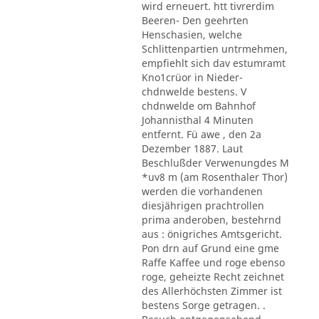
wird erneuert. htt tivrerdim
Beeren- Den geehrten
Henschasien, welche
Schlittenpartien untrmehmen,
empfiehlt sich dav estumramt
Kno1crüor in Nieder-
chdnwelde bestens. V
chdnwelde om Bahnhof
Johannisthal 4 Minuten
entfernt. Fü awe , den 2a
Dezember 1887. Laut
Beschlußder Verwenungdes M
*uv8 m (am Rosenthaler Thor)
werden die vorhandenen
diesjährigen prachtrollen
prima anderoben, bestehrnd
aus : önigriches Amtsgericht.
Pon drn auf Grund eine gme
Raffe Kaffee und roge ebenso
roge, geheizte Recht zeichnet
des Allerhöchsten Zimmer ist
bestens Sorge getragen. .