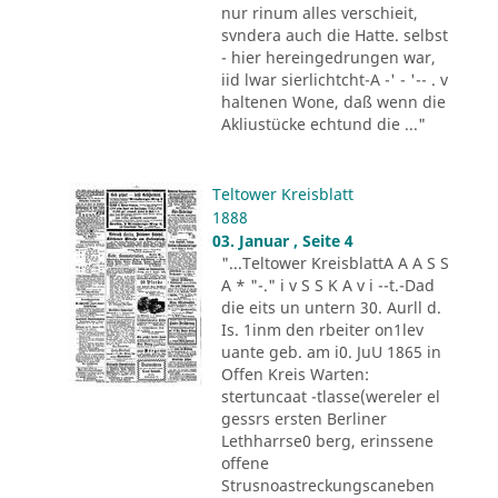
nur rinum alles verschieit,
svndera auch die Hatte. selbst
- hier hereingedrungen war,
iid lwar sierlichtcht-A -' - '-- . v
haltenen Wone, daß wenn die
Akliustücke echtund die ..."
Teltower Kreisblatt
1888
03. Januar , Seite 4
"...Teltower KreisblattA A A S S
A * "-." i v S S K A v i --t.-Dad
die eits un untern 30. Aurll d.
Is. 1inm den rbeiter on1lev
uante geb. am i0. JuU 1865 in
Offen Kreis Warten:
stertuncaat -tlasse(wereler el
gessrs ersten Berliner
Lethharrse0 berg, erinssene
offene
Strusnoastreckungscaneben