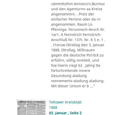
sämmttsthm Annoncrn,Burmui
und den Agenturnn aa Kreise
angenommrn. . Preis der
einfacher Perivne oder da rn
angenommen. Raum Lo
Pfennige. Ferusmech-Ansch Rr.
1ar1. A Fernstrich Fernstrich-
Anschluß Nr. 137t. Nr. K S e. 1 .
. t1eruw Dtrollag den 3. Januar
1888. Dtrollag, Mißnauen
gegen die deutsche Po1itck zu
erfüllrn, völlig mreitelt, und
füe hierin riegt 62 . Jahrg tte
fortschreitende innere
Gesundung aladung
vonnements-aladung aladung.
Mit dieser Umum er b ..."
Teltower Kreisblatt
1888
03. Januar , Seite 2