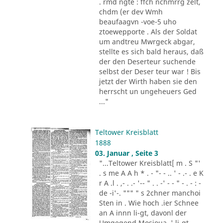
. rmd ngte : ffch nchmrrg zelt,
chdm (er dev Wmh
beaufaagvn -voe-5 uho
ztoewepporte . Als der Soldat
um andtreu Mwrgeck abgar,
stellte es sich bald heraus, daß
der den Deserteur suchende
selbst der Deser teur war ! Bis
jetzt der Wirth haben sie den
herrscht un ungeheuers Ged
..."
Teltower Kreisblatt
1888
03. Januar , Seite 3
"...Teltower Kreisblatt[ m . S "'
. s me A A h * . - "- - .. ' - .- . e K
r A .l . ,- . .- '-- " . . -' - - " - . - : -
de -i'-. """ " s 2chner manchoi
Sten in . Wie hoch .ier Schnee
an A innn li-gt, davonl der
Umgegend Mosioua .' li-gt