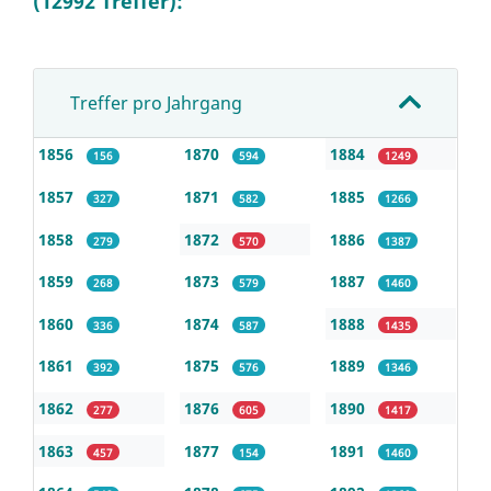
(12992 Treffer):
Treffer pro Jahrgang
1856
1870
1884
156
594
1249
1857
1871
1885
327
582
1266
1858
1872
1886
279
570
1387
1859
1873
1887
268
579
1460
1860
1874
1888
336
587
1435
1861
1875
1889
392
576
1346
1862
1876
1890
277
605
1417
1863
1877
1891
457
154
1460