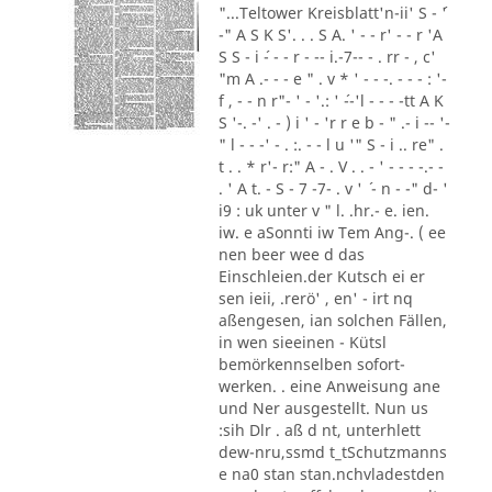
"...Teltower Kreisblatt'n-ii' S - ´'
-" A S K S'. . . S A. ' - - r' - - r 'A
S S - i ´- - - r - -- i.-7-- - . rr - , c'
"m A .- - - e " . v * ' - - -. - - - : '-
f , - - n r"- ' - '.: ' ´--'l - - - -tt A K
S '-. -' . - ) i ' - 'r r e b - " .- i -- '-
" l - - -' - . :. - - l u '" S - i .. re" .
t . . * r'- r:" A - . V . . - ' - - - -.- -
. ' A t. - S - 7 -7- . v ' ´ - n - -" d- '
i9 : uk unter v " l. .hr.- e. ien.
iw. e aSonnti iw Tem Ang-. ( ee
nen beer wee d das
Einschleien.der Kutsch ei er
sen ieii, .rerö' , en' - irt nq
aßengesen, ian solchen Fällen,
in wen sieeinen - Kütsl
bemörkennselben sofort-
werken. . eine Anweisung ane
und Ner ausgestellt. Nun us
:sih Dlr . aß d nt, unterhlett
dew-nru,ssmd t_tSchutzmanns
e na0 stan stan.nchvladestden