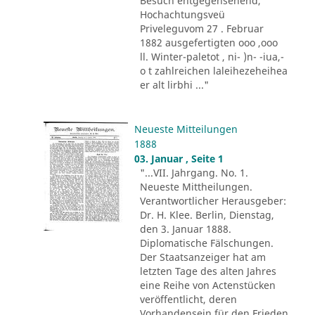
Besuch entgegensehend,
Hochachtungsveü
Priveleguvom 27 . Februar
1882 ausgefertigten ooo ,ooo
ll. Winter-paletot , ni- )n- -iua,-
o t zahlreichen laleihezeheihea
er alt lirbhi ..."
Neueste Mitteilungen
1888
03. Januar , Seite 1
"...VII. Jahrgang. No. 1.
Neueste Mittheilungen.
Verantwortlicher Herausgeber:
Dr. H. Klee. Berlin, Dienstag,
den 3. Januar 1888.
Diplomatische Fälschungen.
Der Staatsanzeiger hat am
letzten Tage des alten Jahres
eine Reihe von Actenstücken
veröffentlicht, deren
Vorhandensein für den Frieden