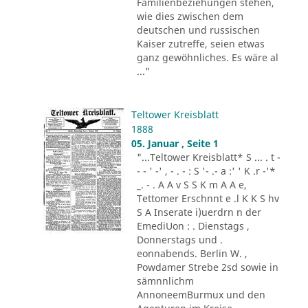
Familienbeziehungen stehen,
wie dies zwischen dem
deutschen und russischen
Kaiser zutreffe, seien etwas
ganz gewöhnliches. Es wäre al
..."
Teltower Kreisblatt
1888
05. Januar , Seite 1
"...Teltower Kreisblatt* S ... . t -
- - ' -' , - . - : S '- .- a :' ' K .r -'*
_. - . A A v S S K m A A e,
Tettomer Erschnnt e .l K K S hv
S A Inserate i)uerdrn n der
EmediUon : . Dienstags ,
Donnerstags und .
eonnabends. Berlin W. ,
Powdamer Strebe 2sd sowie in
sämnnlichm
AnnoneemBurmux und den