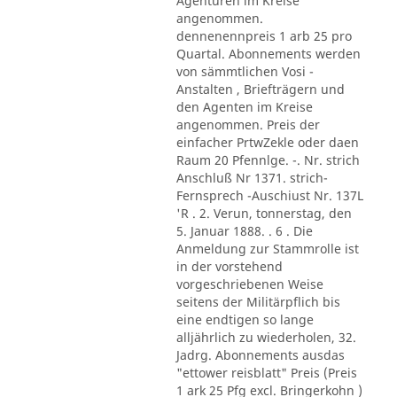
Agenturen im Kreise
angenommen.
dennenennpreis 1 arb 25 pro
Quartal. Abonnements werden
von sämmtlichen Vosi -
Anstalten , Briefträgern und
den Agenten im Kreise
angenommen. Preis der
einfacher PrtwZekle oder daen
Raum 20 Pfennlge. -. Nr. strich
Anschluß Nr 1371. strich-
Fernsprech -Auschiust Nr. 137L
'R . 2. Verun, tonnerstag, den
5. Januar 1888. . 6 . Die
Anmeldung zur Stammrolle ist
in der vorstehend
vorgeschriebenen Weise
seitens der Militärpflich bis
eine endtigen so lange
alljährlich zu wiederholen, 32.
Jadrg. Abonnements ausdas
"ettower reisblatt" Preis (Preis
1 ark 25 Pfg excl. Bringerkohn )