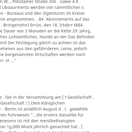
n W. , Potsdamer Straße 2lib . sowie A K
. l Uboaurments werden von sämmtlichen s
n - Bureaux und den 2lgenturen im Kreise
rene angenommen. . 84. Abonnements auf das
 . Bringertohn) 0rrün, den 18. (rtobrr t884.
e Dauer von 3 Monaten an die Kette 29. Jahrg.
iches Lichtamtliches. Hunde an der Das Befinden
wird Der Fesilegung gleich zu achten ist das
sehenen aus den gefährderen, Leine, jedoch
 die borgenannten Ortschaften werden noch
- st ..."
lde . Die in der Versammlung am [ t Gesellschaft ,
 Gesellschaft ! [ Dem Königlichen
z - Berlm ist anläßlich August d . I . gewählte
es Fuhrwesen " , die erstere dasselbe für
nesens ist mit den meistbethanigten
n 1g,000 Miark jährlich genachtet hat . [