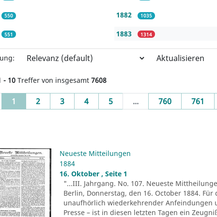
1882
550
1035
1883
551
1314
Aktualisieren
rung:
1 - 10
Treffer von insgesamt
7608
(current)
1
2
3
4
5
...
760
761
Neueste Mitteilungen
1884
16. Oktober , Seite 1
"...III. Jahrgang. No. 107. Neueste Mittheilung
Berlin, Donnerstag, den 16. October 1884. Für 
unaufhörlich wiederkehrender Anfeindungen u
Presse – ist in diesen letzten Tagen ein Zeug