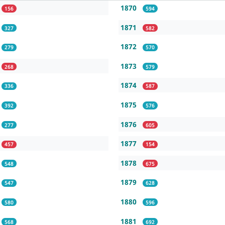
1870
156
594
1871
327
582
1872
279
570
1873
268
579
1874
336
587
1875
392
576
1876
277
605
1877
457
154
1878
548
675
1879
547
628
1880
580
596
1881
568
692