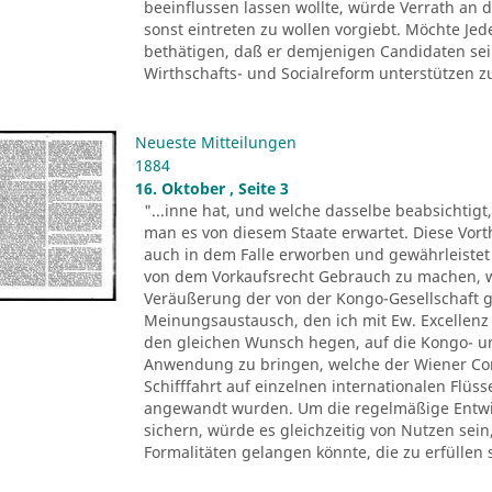
beeinflussen lassen wollte, würde Verrath an d
sonst eintreten zu wollen vorgiebt. Möchte Je
bethätigen, daß er demjenigen Candidaten sei
Wirthschafts- und Socialreform unterstützen zu 
Neueste Mitteilungen
1884
16. Oktober , Seite 3
"...inne hat, und welche dasselbe beabsichtigt
man es von diesem Staate erwartet. Diese Vor
auch in dem Falle erworben und gewährleistet 
von dem Vorkaufsrecht Gebrauch zu machen, we
Veräußerung der von der Kongo-Gesellschaft
Meinungsaustausch, den ich mit Ew. Excellenz
den gleichen Wunsch hegen, auf die Kongo- und
Anwendung zu bringen, welche der Wiener Co
Schifffahrt auf einzelnen internationalen Flüs
angewandt wurden. Um die regelmäßige Entwic
sichern, würde es gleichzeitig von Nutzen sei
Formalitäten gelangen könnte, die zu erfüllen 