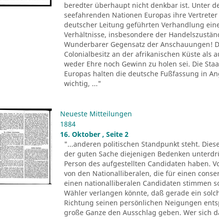
beredter überhaupt nicht denkbar ist. Unter d
seefahrenden Nationen Europas ihre Vertreter 
deutscher Leitung geführten Verhandlung ein
Verhältnisse, insbesondere der Handelszustä
Wunderbarer Gegensatz der Anschauungen! De
Colonialbesitz an der afrikanischen Küste als
weder Ehre noch Gewinn zu holen sei. Die Sta
Europas halten die deutsche Fußfassung in 
wichtig, ..."
Neueste Mitteilungen
1884
16. Oktober , Seite 2
"...anderen politischen Standpunkt steht. Dies
der guten Sache diejenigen Bedenken unterdr
Person des aufgestellten Candidaten haben. Vo
von den Nationalliberalen, die für einen conse
einen nationalliberalen Candidaten stimmen 
Wähler verlangen könnte, daß gerade ein solch
Richtung seinen persönlichen Neigungen entsp
große Ganze den Ausschlag geben. Wer sich 