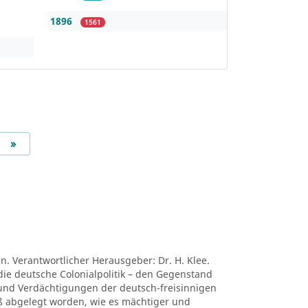
1896
1561
Next
»
en. Verantwortlicher Herausgeber: Dr. H. Klee.
die deutsche Colonialpolitik – den Gegenstand
nd Verdächtigungen der deutsch-freisinnigen
niß abgelegt worden, wie es mächtiger und