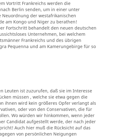
em Vortritt Frankreichs werden die
nach Berlin senden, um in einer unter
e Neuordnung der westafrikanischen
nde am Kongo und Niger zu berathen!
r Fortschritt behandelt den neuen deutschen
 aussichtsloses Unternehmen, bei welchem
atsmänner Frankreichs und des übrigen
Angra Pequenna und am Kamerungebirge für so
en Leuten ist zuzurufen, daß sie im Interesse
ücken müssen , welche sie etwa gegen die
n ihnen wird kein größeres Opfer verlangt als
rvativen, oder von den Conservativen, die für
sollen. Wo würden wir hinkommen, wenn jeder
er Candidat aufgestellt werde, der nach jeder
richt! Auch hier muß die Rücksicht auf das
dagegen von persönlichen Neigungen