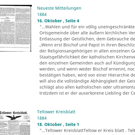
Neueste Mitteilungen
1884
16. Oktober , Seite 4
"...Wahlen und für ein völlig uneingeschränkt
Ortsgemeinde über alle äußern kirchlichen Ver
Entlassung der Geistlichen, dem Gebrauche der 
„Wenn erst Bischof und Papst in ihren Beschl
der Religionsangehörigen in allen einzelnen 
Staatsgefährlichkeit der katholischen Kirchenv
den einzelnen Gemeinden auch auf Kündigung
werden, und wenn weder Bischof ernennt, noc
bestätigen haben, wird von einer Hierarchie d
will also die vollständige Abhängigkeit der Ge
schlägt also allen katholischen oder ultramo
trotzdem ist er der auserkorene Liebling der Ce
Teltower Kreisblatt
1884
18. Oktober , Seite 1
"...Teltower KreisblattTeltow er Kreis blatt . Te