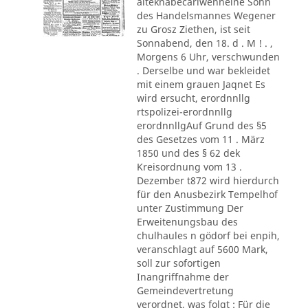
alteknabecarlwenneine Sohn
des Handelsmannes Wegener
zu Grosz Ziethen, ist seit
Sonnabend, den 18. d . M ! . ,
Morgens 6 Uhr, verschwunden
. Derselbe und war bekleidet
mit einem grauen Jaqnet Es
wird ersucht, erordnnllg
rtspolizei-erordnnllg
erordnnllgAuf Grund des §5
des Gesetzes vom 11 . März
1850 und des § 62 dek
Kreisordnung vom 13 .
Dezember t872 wird hierdurch
für den Anusbezirk Tempelhof
unter Zustimmung Der
Erweitenungsbau des
chulhaules n gödorf bei enpih,
veranschlagt auf 5600 Mark,
soll zur sofortigen
Inangriffnahme der
Gemeindevertretung
verordnet, was folgt : Für die