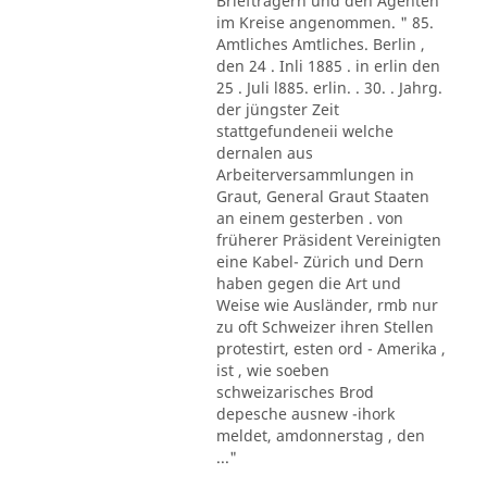
Briefträgern und den Agenten
im Kreise angenommen. " 85.
Amtliches Amtliches. Berlin ,
den 24 . Inli 1885 . in erlin den
25 . Juli l885. erlin. . 30. . Jahrg.
der jüngster Zeit
stattgefundeneii welche
dernalen aus
Arbeiterversammlungen in
Graut, General Graut Staaten
an einem gesterben . von
früherer Präsident Vereinigten
eine Kabel- Zürich und Dern
haben gegen die Art und
Weise wie Ausländer, rmb nur
zu oft Schweizer ihren Stellen
protestirt, esten ord - Amerika ,
ist , wie soeben
schweizarisches Brod
depesche ausnew -ihork
meldet, amdonnerstag , den
..."