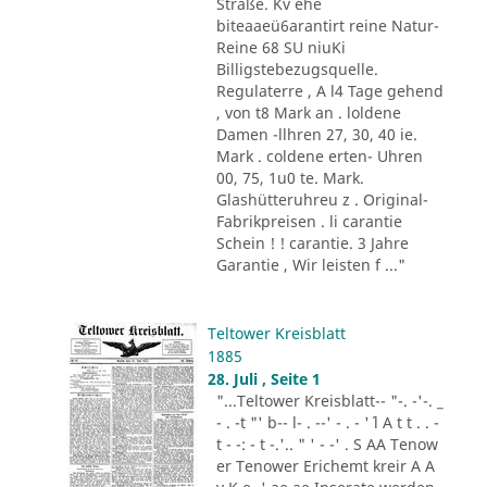
Straße. Kv ehe
biteaaeü6arantirt reine Natur-
Reine 68 SU niuKi
Billigstebezugsquelle.
Regulaterre , A l4 Tage gehend
, von t8 Mark an . loldene
Damen -llhren 27, 30, 40 ie.
Mark . coldene erten- Uhren
00, 75, 1u0 te. Mark.
Glashütteruhreu z . Original-
Fabrikpreisen . li carantie
Schein ! ! carantie. 3 Jahre
Garantie , Wir leisten f ..."
Teltower Kreisblatt
1885
28. Juli , Seite 1
"...Teltower Kreisblatt-- "-. -'-. _
- . -t "' b-- l- . --' - . - '´ l A t t . . -
t - -: - t -.'.. " ' - -' . S AA Tenow
er Tenower Erichemt kreir A A