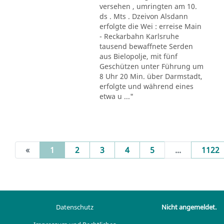
versehen , umringten am 10.
ds . Mts . Dzeivon Alsdann
erfolgte die Wei : erreise Main
- Reckarbahn Karlsruhe
tausend bewaffnete Serden
aus Bielopolje, mit fünf
Geschützen unter Führung um
8 Uhr 20 Min. über Darmstadt,
erfolgte und während eines
etwa u ..."
(current)
«
1
2
3
4
5
...
1122
Datenschutz
Nicht angemeldet.