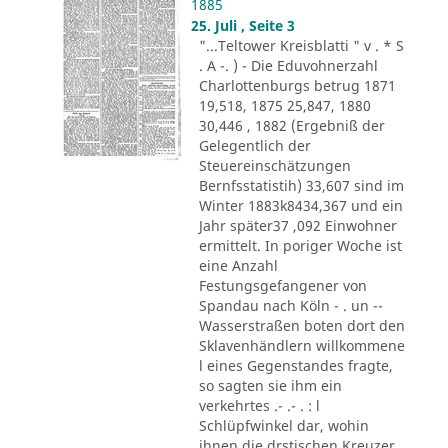
1885
25. Juli , Seite 3
"...Teltower Kreisblatti " v . * S
. A -. ) - Die Eduvohnerzahl
Charlottenburgs betrug 1871
19,518, 1875 25,847, 1880
30,446 , 1882 (Ergebniß der
Gelegentlich der
Steuereinschätzungen
Bernfsstatistih) 33,607 sind im
Winter 1883k8434,367 und ein
Jahr später37 ,092 Einwohner
ermittelt. In poriger Woche ist
eine Anzahl
Festungsgefangener von
Spandau nach Köln - . un --
Wasserstraßen boten dort den
Sklavenhändlern willkommene
l eines Gegenstandes fragte,
so sagten sie ihm ein
verkehrtes .- .- . : l
Schlüpfwinkel dar, wohin
ihnen die drstischen Kreuzer