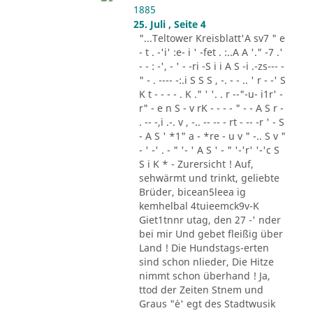
1885
25. Juli , Seite 4
"...Teltower Kreisblatt'A sv7 " e
- t . -'i' :e- i ' -fet . :..A A '." -7 .'
- - : -', - ' - -ri -S i i A S -i .-zs--- -
" - . ---- -:.i S S S , -. - - .. ' r - -' S
K t - - - - . K ." ' '. . r --"-u- i1r' -
r" - e n S - v rK - - - - " - - A S r -
. -- -,i .-. v , -.. -- -- - rt - -- -r ' - S
- A S ' *1" a - *re - u v " -.. S v "
- ' -' . - " '- ' A S ' - " '-'r' '-'c S
S i K * - Zurersicht ! Auf,
sehwärmt und trinkt, geliebte
Brüder, bicean5leea ig
kemhelbal 4tuieemck9v-K
Giet1tnnr utag, den 27 -' nder
bei mir Und gebet fleißig über
Land ! Die Hundstags-erten
sind schon nlieder, Die Hitze
nimmt schon überhand ! Ja,
ttod der Zeiten Stnem und
Graus "´e' egt des Stadtwusik