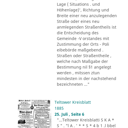
Lage ( Situations . und
Höhenlage)', Richtung und
Breite einer neu anzulegenden
Straße oder eines neu
anmlegenden Straßentheils ist
die Entscheidung des
Gemeinde -V orstandes mit
Zustimmung der Orts - Poli
eibebörde maßgebend .
Straßen oder Straßentheile ,
welche nach Maßgabe der
Bestimmung nil §1 angelegt
werden , mitssen ztun
mindesten in der nachstehend
bezeichneten ..."
Teltower Kreisblatt
1885
25. Juli , Seite 6
"...Teltower Kreisblatti S K A *
S " . "l A . ' * * S * 4 b 1 .l bbel