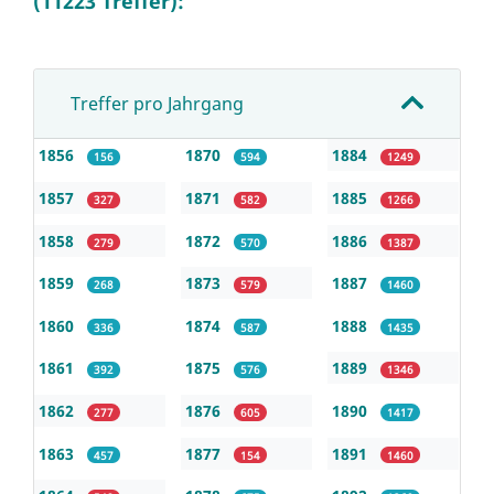
(11223 Treffer):
Treffer pro Jahrgang
1856
1870
1884
156
594
1249
1857
1871
1885
327
582
1266
1858
1872
1886
279
570
1387
1859
1873
1887
268
579
1460
1860
1874
1888
336
587
1435
1861
1875
1889
392
576
1346
1862
1876
1890
277
605
1417
1863
1877
1891
457
154
1460