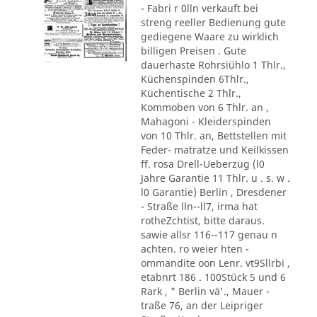
- Fabri r 0lln verkauft bei
streng reeller Bedienung gute
gediegene Waare zu wirklich
billigen Preisen . Gute
dauerhaste Rohrsiühlo 1 Thlr.,
Küchenspinden 6Thlr.,
Küchentische 2 Thlr.,
Kommoben von 6 Thlr. an ,
Mahagoni - Kleiderspinden
von 10 Thlr. an, Bettstellen mit
Feder- matratze und Keilkissen
ff. rosa Drell-Ueberzug (l0
Jahre Garantie 11 Thlr. u . s. w .
l0 Garantie) Berlin , Dresdener
- Straße lln--ll7, irma hat
rotheZchtist, bitte daraus.
sawie allsr 116--117 genau n
achten. ro weier hten -
ommandite oon Lenr. vt9Sllrbi ,
etabnrt 186 . 100Stück 5 und 6
Rark , " Berlin vä'., Mauer -
traße 76, an der Leipriger