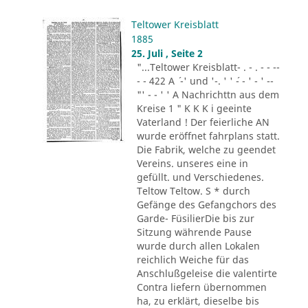
Teltower Kreisblatt
1885
25. Juli , Seite 2
"...Teltower Kreisblatt- . - . - - --
- - 422 A ´ -' und '-. ' ' ´- - ' - ' --
"' - - ' ' A Nachrichttn aus dem
Kreise 1 " K K K i geeinte
Vaterland ! Der feierliche AN
wurde eröffnet fahrplans statt.
Die Fabrik, welche zu geendet
Vereins. unseres eine in
gefüllt. und Verschiedenes.
Teltow Teltow. S * durch
Gefänge des Gefangchors des
Garde- FüsilierDie bis zur
Sitzung währende Pause
wurde durch allen Lokalen
reichlich Weiche für das
Anschlußgeleise die valentirte
Contra liefern übernommen
ha, zu erklärt, dieselbe bis