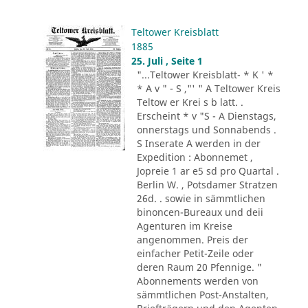
Teltower Kreisblatt
1885
25. Juli , Seite 1
"...Teltower Kreisblatt- * K ' *
* A v " - S ,"' " A Teltower Kreis
Teltow er Krei s b latt. .
Erscheint * v "S - A Dienstags,
onnerstags und Sonnabends .
S Inserate A werden in der
Expedition : Abonnemet ,
Jopreie 1 ar e5 sd pro Quartal .
Berlin W. , Potsdamer Stratzen
26d. . sowie in sämmtlichen
binoncen-Bureaux und deii
Agenturen im Kreise
angenommen. Preis der
einfacher Petit-Zeile oder
deren Raum 20 Pfennige. "
Abonnements werden von
sämmtlichen Post-Anstalten,