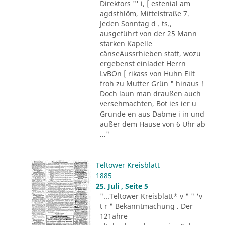
Direktors "' i, [ estenial am
agdsthlöm, Mittelstraße 7.
Jeden Sonntag d . ts.,
ausgeführt von der 25 Mann
starken Kapelle
cänseAussrhieben statt, wozu
ergebenst einladet Herrn
LvBOn [ rikass von Huhn Eilt
froh zu Mutter Grün " hinaus !
Doch laun man draußen auch
versehmachten, Bot ies ier u
Grunde en aus Dabme i in und
außer dem Hause von 6 Uhr ab
..."
Teltower Kreisblatt
1885
25. Juli , Seite 5
"...Teltower Kreisblatt* v " " 'v
t r " Bekanntmachung . Der
121ahre