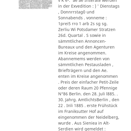
v K e-.' ae ae Inserate werden
in der Exvedition : ) ' Dienstags
, Donnrrstag0 und
Sonnabends . vonneme :
1prei5 rro 1 arb 2s sg sg.
Zerliu Wi Potsdamer Stratzen
26d. Quartal . S sowie in
sämmtlichen Annoncen-
Bureaux und den Agenturen
im Kreise angenommen.
Abannemems werden von
sämmtlichen Pestausladen ,
Briefträgern und den Ae.
enten im Kreise angenommen
. Preis der einfacher Petit-Zeile
oder deren Raum 20 Pfennige
N°86 Berlin. den 28. Juli l885. .
30. Jahrg. AmtlichtsBerlin , den
22 . Inli 1885 . erste Frühstück
im Franiksutter Hof auf
eingenommen der Neidelberg,
wurde . Aus Sieniea in Alt-
Serdien wird gemeldet :