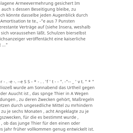
hlagene Armeevermehrung gesichert Im
 auch s dessen Beseitigung bleibe, zu
ch könnte dasselbe jeden Augenblick durch
mortisation te te., -"e aus 7 Punsten
restante Verträge auf (siehe Insera, weshalb
 sich voraussehen läßt. Schulzen bierselbst
chsanzeiger veröffentächt eine kaiserliche
..."
 . -e -. --e S S - * - . . 'f ' t - - ". -"-- _ ' v t. " * "
 Sozialiozeß wurde am Sonnabend das Urtheil gegen
 der Auucht ist , das spnge Thier in A Wegen
ndungen , zu deren Zwecken gehört, Maßregeln
setzen durch ungesedliche Mittel zu mrhindern
 zu je sechs Monaten , acht Angeklagte zu je
szwecken, für die es bestimmt wurde ,
 , ob das junge Thier für den einen oder
 Jahr früher vollkommen genug entwickelt ist.