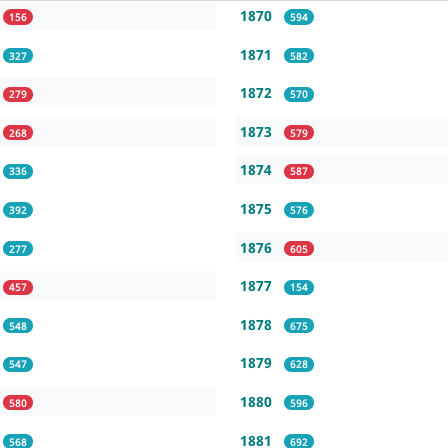
1870
156
594
1871
327
582
1872
279
570
1873
268
579
1874
336
587
1875
392
576
1876
277
605
1877
457
154
1878
548
675
1879
547
628
1880
580
596
1881
568
692