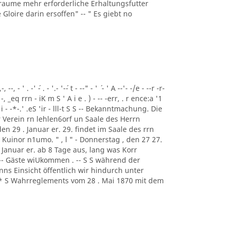
raume mehr erforderliche Erhaltungsfutter
loire darin ersoffen" -- " Es giebt no
-, - ' . -' ´- . - '.- '-´- t - --" - ' ´ - ' A --'- -/e - --r -r-
b '" -, _eq rrn - iK m S ' A i e . ) - -- -err, . r ence:a '1
 m i - -*-.' .eS 'ir - lll-t S S -- Bekanntmachung. Die
 Verein rn lehlen6orf un Saale des Herrn
en 29 . Januar er. 29. findet im Saale des rrn
Kuinor n1umo. " , l " - Donnerstag , den 27 27.
. Januar er. ab 8 Tage aus, lang was Korr
 -- Gäste wiUkommen . -- S S während der
s Einsicht öffentlich wir hindurch unter
. AA * S Wahrreglements vom 28 . Mai 1870 mit dem