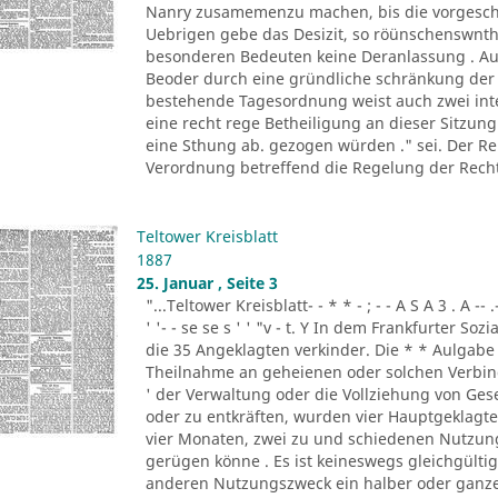
Nanry zusamemenzu machen, bis die vorgesc
Uebrigen gebe das Desizit, so röünschenswnth
besonderen Bedeuten keine Deranlassung . Au
Beoder durch eine gründliche schränkung der A
bestehende Tagesordnung weist auch zwei inte
eine recht rege Betheiligung an dieser Sitzung
eine Sthung ab. gezogen würden ." sei. Der Rei
Verordnung betreffend die Regelung der Recht 
Teltower Kreisblatt
1887
25. Januar , Seite 3
"...Teltower Kreisblatt- - * * - ; - - A S A 3 . A -- .-r -
' '- - se se s ' ' "v - t. Y In dem Frankfurter
die 35 Angeklagten verkinder. Die * * Aulgabe
Theilnahme an geheienen oder solchen Verbi
' der Verwaltung oder die Vollziehung von Ge
oder zu entkräften, wurden vier Hauptgeklagte
vier Monaten, zwei zu und schiedenen Nutzung
gerügen könne . Es ist keineswegs gleichgültig
anderen Nutzungszweck ein halber oder ganzes