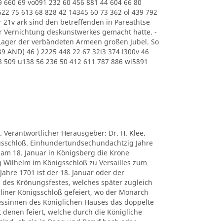
9 660 69 vo091 232 60 456 881 44 604 66 80
522 75 613 68 828 42 14345 60 73 362 ol 439 792
 21v ark sind den betreffenden in Pareathtse
ur Vernichtung deskunstwerkes gemacht hatte. -
 Lager der verbändeten Armeen großen Jubel. So
639 AND) 46 ) 2225 448 22 67 32l3 374 l300v 46
8 509 u138 56 236 50 412 611 787 886 wl5891
. Verantwortlicher Herausgeber: Dr. H. Klee.
nigsschloß. Einhundertundsechundachtzig Jahre
ch am 18. Januar in Königsberg die Krone
g Wilhelm im Königsschloß zu Versailles zum
ahre 1701 ist der 18. Januar oder der
des Krönungsfestes, welches später zugleich
liner Königsschloß gefeiert, wo der Monarch
essinnen des Königlichen Hauses das doppelte
 denen feiert, welche durch die Königliche