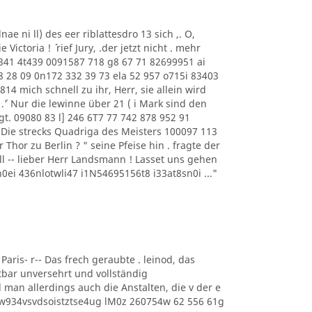
eilnae ni ll) des eer riblattesdro 13 sich ,. O,
ie Victoria ! ´´ rief Jury, .der jetzt nicht . mehr
t 341 4t439 0091587 718 g8 67 71 82699951 ai
 28 09 0n172 332 39 73 ela 52 957 o715i 83403
14 mich schnell zu ihr, Herr, sie allein wird
´' Nur die lewinne über 21 ( i Mark sind den
. 09080 83 l] 246 6T7 77 742 878 952 91
? Die strecks Quadriga des Meisters 100097 113
or zu Berlin ? " seine Pfeise hin . fragte der
ell -- lieber Herr Landsmann ! Lasset uns gehen
0ei 436nlotwli47 i1N54695156t8 i33at8sn0i ..."
 Paris- r-- Das frech geraubte . leinod, das
stbar unversehrt und vollständig
 man allerdings auch die Anstalten, die v der e
oew934vsvdsoistztse4ug lM0z 260754w 62 556 61g