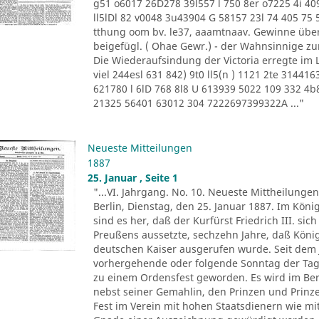
g51 o6017 26D278 39l557 l 750 8er o7225 4i 40
ll5lDl 82 v0048 3u43904 G 58157 23l 74 405 75 
tthung oom bv. le37, aaamtnaav. Gewinne über
beigefügl. ( Ohae Gewr.) - der Wahnsinnige z
Die Wiederaufsindung der Victoria erregte im
viel 244esl 631 842) 9t0 ll5(n ) 1121 2te 31441
621780 l 6lD 768 8l8 U 613939 5022 109 332 4b
21325 56401 63012 304 7222697399322A ..."
Neueste Mitteilungen
1887
25. Januar , Seite 1
"...VI. Jahrgang. No. 10. Neueste Mittheilungen
Berlin, Dienstag, den 25. Januar 1887. Im Kö
sind es her, daß der Kurfürst Friedrich III. si
Preußens aussetzte, sechzehn Jahre, daß Köni
deutschen Kaiser ausgerufen wurde. Seit dem J
vorhergehende oder folgende Sonntag der Tag 
zu einem Ordensfest geworden. Es wird im Ber
nebst seiner Gemahlin, den Prinzen und Prinz
Fest im Verein mit hohen Staatsdienern wie mit