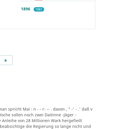
1896
1561
Next
»
 man spricht Mai : n - - r- -- . davon , " -' - .' daß v
en Woche sollen noch zwei Daitinne -Jäger -
é Anleihe von 28 Millionen Wark hergefieilt
beabsichtige die Regierung so lange nicht und