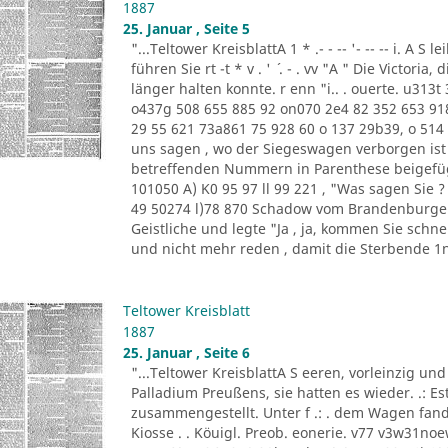
1887
25. Januar , Seite 5
"...Teltower KreisblattA 1 * .- - -- '- -- -- i. A S l
führen Sie rt -t * v . ' ´ . - . vv "A " Die Victoria, d
länger halten konnte. r enn "i.. . ouerte. u313
o437g 508 655 885 92 on070 2e4 82 352 653 918
29 55 621 73a861 75 928 60 o 137 29b39, o 514 8
uns sagen , wo der Siegeswagen verborgen ist .
betreffenden Nummern in Parenthese beigefügt
101050 A) K0 95 97 ll 99 221 , "Was sagen Sie 
49 50274 l)78 870 Schadow vom Brandenburger Th
Geistliche und legte "Ja , ja, kommen Sie schn
und nicht mehr reden , damit die Sterbende 1n
Teltower Kreisblatt
1887
25. Januar , Seite 6
"...Teltower KreisblattA S eeren, vorleinzig und
Palladium Preußens, sie hatten es wieder. .: E
zusammengestellt. Unter f .: . dem Wagen fand
Kiosse . . Köuigl. Preob. eonerie. v77 v3w31n