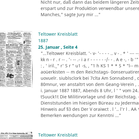
Nicht nur, daß dann das beidem längeren Zeit
erspart und zur Produktion verwendbar unsere G
Manches," sagte Jury mir ..."
Teltower Kreisblatt
1887
25. Januar , Seite 4
"...Teltower Kreisblatt. '- v- '- - - - .. v - . * ' --- --,-, -
kk n - r . r -- . '- -- .- i a r - - - - - -/- - . A e -, - 
: , ' iril._" r' S r " u1 -s, , "1 h KS 1 * * S * "l--
aoüerkisten -- m den Reichstags- 0onseruatirer
uovuelr. siublsclork bei 7clta Am Sonnabend , d
80mnur, ver anstaltrt von dem Geang-Verein , . 
i. Januar 1887 1887, Abends 8 Uhr, l ' " vom 24
t5uuck1t Die Militirvorlage und der Reichstag.
Dienststunden im hiesigen Büreau zu Jedermann
Hinweis auf §3 des Der V oraiwct . l '.. l'r l 
Bemerken wendungen zur Kenntni ..."
Teltower Kreisblatt