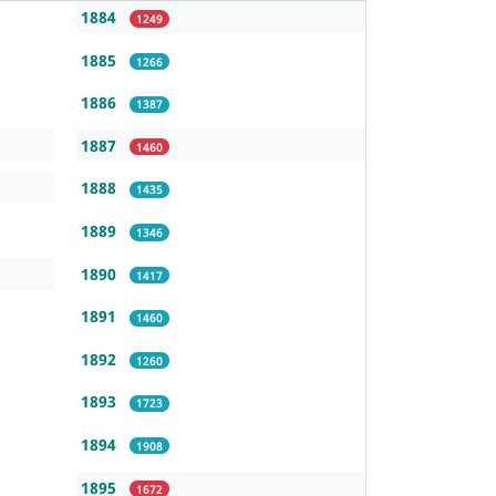
1884
1249
1885
1266
1886
1387
1887
1460
1888
1435
1889
1346
1890
1417
1891
1460
1892
1260
1893
1723
1894
1908
1895
1672