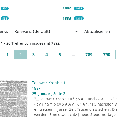
1882
550
1035
1883
551
1314
Aktualisieren
rung:
11 - 20
Treffer von insgesamt
7892
evious
(current)
1
2
3
4
5
...
789
790
Teltower Kreisblatt
1887
25. Januar , Seite 2
"...Teltower Kreisblatt* : S A '. und - - -r : . : - '
- t v r r S * b ev S A A v . -. ' A ' ," l S nächst
eintretsen in Jurzer Zeit Tausend zwischen , Di
werden. Eine etwa achtz [ neue Steuernortage 