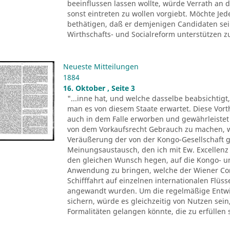
beeinflussen lassen wollte, würde Verrath an d
sonst eintreten zu wollen vorgiebt. Möchte Je
bethätigen, daß er demjenigen Candidaten sei
Wirthschafts- und Socialreform unterstützen zu 
Neueste Mitteilungen
1884
16. Oktober , Seite 3
"...inne hat, und welche dasselbe beabsichtigt
man es von diesem Staate erwartet. Diese Vor
auch in dem Falle erworben und gewährleistet 
von dem Vorkaufsrecht Gebrauch zu machen, we
Veräußerung der von der Kongo-Gesellschaft
Meinungsaustausch, den ich mit Ew. Excellenz
den gleichen Wunsch hegen, auf die Kongo- und
Anwendung zu bringen, welche der Wiener Co
Schifffahrt auf einzelnen internationalen Flüs
angewandt wurden. Um die regelmäßige Entwic
sichern, würde es gleichzeitig von Nutzen sei
Formalitäten gelangen könnte, die zu erfüllen 