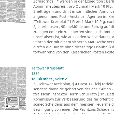
Zornadrnds . * werden in der Expedition : Berli
Abonnrmeutepreis : pro Ounnal l Mark 10 Pfg
Bnefträgem und drn t in sämmtlichen Annonce
angenommen. Post - Anstaltrn, Agenten im K
"Teltower Kreisblat " ( Preis 1 Mark 10 Pfg. excl
2Justerhausen , 9ReueMühle und Senzig auf di
zu legen oder einzu - sperren sind . Lichtamtl
unse' aisers ist, wie aus Baden Wie verlautet, 
Stihren der mit einem sicheren Maulkorbe ver
ditrfen die Hunde ohne diesseitige Erlaubniß
fortwährend von den Kaiserlichen Posten Posten
Teltower Kreisblatt
1884
18. Oktober , Seite 2
"...Teltower Kreisblatt,!) 4 Grost 17 Lick) terfe
sondern daosclde gehört von der der " Altien -
ttreisschnlinspektor Herrn Schul rath ) 1r . Liet
Kommisswn zur Verbesserung des far offentlich
scmeo Scheidens aus dem hiesigen Feuermelde
Bewilligung von einen Der Pachtzins Schaden vo