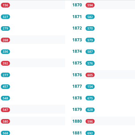
1870
156
594
1871
327
582
1872
279
570
1873
268
579
1874
336
587
1875
392
576
1876
277
605
1877
457
154
1878
548
675
1879
547
628
1880
580
596
1881
568
692