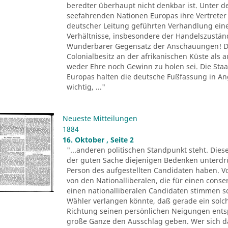
beredter überhaupt nicht denkbar ist. Unter d
seefahrenden Nationen Europas ihre Vertreter 
deutscher Leitung geführten Verhandlung ein
Verhältnisse, insbesondere der Handelszustä
Wunderbarer Gegensatz der Anschauungen! De
Colonialbesitz an der afrikanischen Küste als
weder Ehre noch Gewinn zu holen sei. Die Sta
Europas halten die deutsche Fußfassung in 
wichtig, ..."
Neueste Mitteilungen
1884
16. Oktober , Seite 2
"...anderen politischen Standpunkt steht. Dies
der guten Sache diejenigen Bedenken unterdr
Person des aufgestellten Candidaten haben. Vo
von den Nationalliberalen, die für einen conse
einen nationalliberalen Candidaten stimmen 
Wähler verlangen könnte, daß gerade ein solch
Richtung seinen persönlichen Neigungen entsp
große Ganze den Ausschlag geben. Wer sich 