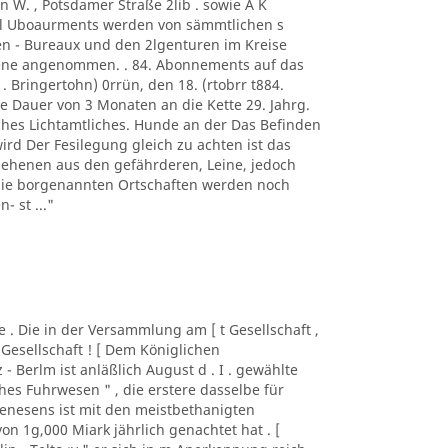
n W. , Potsdamer Straße 2lib . sowie A K
. l Uboaurments werden von sämmtlichen s
n - Bureaux und den 2lgenturen im Kreise
rene angenommen. . 84. Abonnements auf das
 . Bringertohn) 0rrün, den 18. (rtobrr t884.
e Dauer von 3 Monaten an die Kette 29. Jahrg.
iches Lichtamtliches. Hunde an der Das Befinden
wird Der Fesilegung gleich zu achten ist das
sehenen aus den gefährderen, Leine, jedoch
 die borgenannten Ortschaften werden noch
- st ..."
lde . Die in der Versammlung am [ t Gesellschaft ,
 Gesellschaft ! [ Dem Königlichen
z - Berlm ist anläßlich August d . I . gewählte
es Fuhrwesen " , die erstere dasselbe für
nesens ist mit den meistbethanigten
n 1g,000 Miark jährlich genachtet hat . [