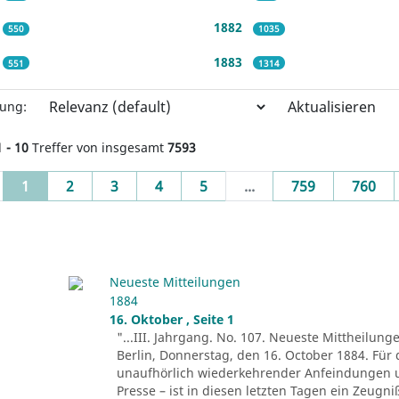
1882
550
1035
1883
551
1314
Aktualisieren
rung:
1 - 10
Treffer von insgesamt
7593
(current)
1
2
3
4
5
...
759
760
Neueste Mitteilungen
1884
16. Oktober , Seite 1
"...III. Jahrgang. No. 107. Neueste Mittheilung
Berlin, Donnerstag, den 16. October 1884. Für 
unaufhörlich wiederkehrender Anfeindungen u
Presse – ist in diesen letzten Tagen ein Zeug