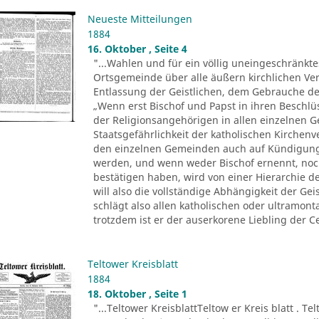
Neueste Mitteilungen
1884
16. Oktober , Seite 4
"...Wahlen und für ein völlig uneingeschränkt
Ortsgemeinde über alle äußern kirchlichen Ver
Entlassung der Geistlichen, dem Gebrauche der 
„Wenn erst Bischof und Papst in ihren Beschl
der Religionsangehörigen in allen einzelnen 
Staatsgefährlichkeit der katholischen Kirchenv
den einzelnen Gemeinden auch auf Kündigung
werden, und wenn weder Bischof ernennt, noc
bestätigen haben, wird von einer Hierarchie d
will also die vollständige Abhängigkeit der Ge
schlägt also allen katholischen oder ultramo
trotzdem ist er der auserkorene Liebling der Ce
Teltower Kreisblatt
1884
18. Oktober , Seite 1
"...Teltower KreisblattTeltow er Kreis blatt . Te