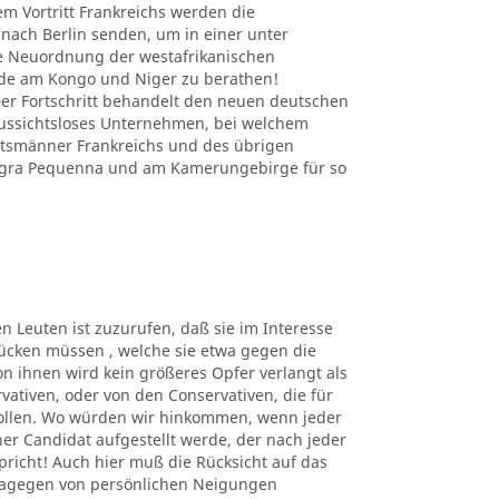
em Vortritt Frankreichs werden die
nach Berlin senden, um in einer unter
e Neuordnung der westafrikanischen
nde am Kongo und Niger zu berathen!
r Fortschritt behandelt den neuen deutschen
 aussichtsloses Unternehmen, bei welchem
atsmänner Frankreichs und des übrigen
Angra Pequenna und am Kamerungebirge für so
en Leuten ist zuzurufen, daß sie im Interesse
ücken müssen , welche sie etwa gegen die
n ihnen wird kein größeres Opfer verlangt als
rvativen, oder von den Conservativen, die für
sollen. Wo würden wir hinkommen, wenn jeder
er Candidat aufgestellt werde, der nach jeder
richt! Auch hier muß die Rücksicht auf das
dagegen von persönlichen Neigungen