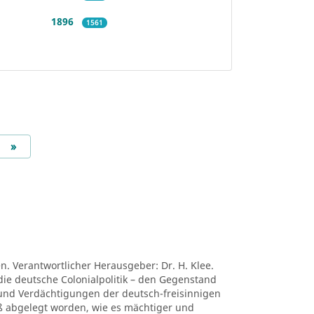
1896
1561
Next
»
en. Verantwortlicher Herausgeber: Dr. H. Klee.
die deutsche Colonialpolitik – den Gegenstand
nd Verdächtigungen der deutsch-freisinnigen
niß abgelegt worden, wie es mächtiger und