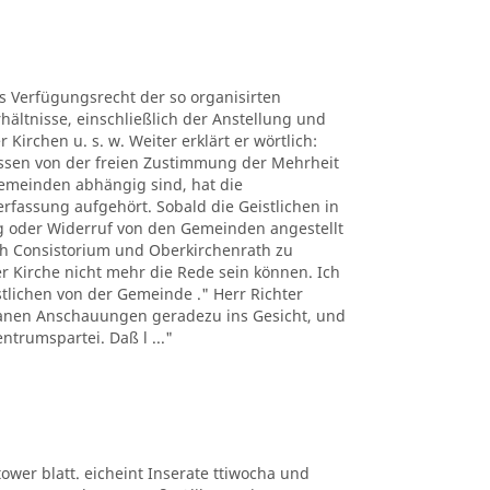
es Verfügungsrecht der so organisirten
hältnisse, einschließlich der Anstellung und
Kirchen u. s. w. Weiter erklärt er wörtlich:
üssen von der freien Zustimmung der Mehrheit
Gemeinden abhängig sind, hat die
erfassung aufgehört. Sobald die Geistlichen in
 oder Widerruf von den Gemeinden angestellt
h Consistorium und Oberkirchenrath zu
er Kirche nicht mehr die Rede sein können. Ich
istlichen von der Gemeinde ." Herr Richter
ntanen Anschauungen geradezu ins Gesicht, und
ntrumspartei. Daß l ..."
ltower blatt. eicheint Inserate ttiwocha und