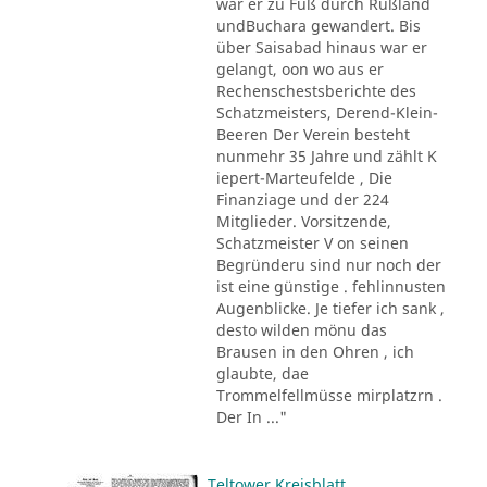
war er zu Fuß durch Rußland
undBuchara gewandert. Bis
über Saisabad hinaus war er
gelangt, oon wo aus er
Rechenschestsberichte des
Schatzmeisters, Derend-Klein-
Beeren Der Verein besteht
nunmehr 35 Jahre und zählt K
iepert-Marteufelde , Die
Finanziage und der 224
Mitglieder. Vorsitzende,
Schatzmeister V on seinen
Begründeru sind nur noch der
ist eine günstige . fehlinnusten
Augenblicke. Je tiefer ich sank ,
desto wilden mönu das
Brausen in den Ohren , ich
glaubte, dae
Trommelfellmüsse mirplatzrn .
Der In ..."
Teltower Kreisblatt