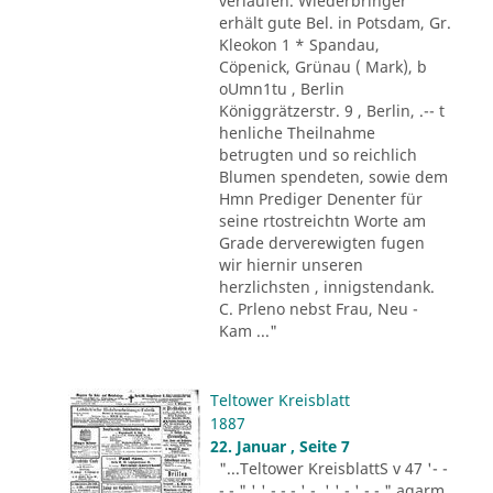
verlaufen. Wiederbringer
erhält gute Bel. in Potsdam, Gr.
Kleokon 1 * Spandau,
Cöpenick, Grünau ( Mark), b
oUmn1tu , Berlin
Königgrätzerstr. 9 , Berlin, .-- t
henliche Theilnahme
betrugten und so reichlich
Blumen spendeten, sowie dem
Hmn Prediger Denenter für
seine rtostreichtn Worte am
Grade derverewigten fugen
wir hiernir unseren
herzlichsten , innigstendank.
C. Prleno nebst Frau, Neu -
Kam ..."
Teltower Kreisblatt
1887
22. Januar , Seite 7
"...Teltower KreisblattS v 47 '- -
- - " ' ' - - - ' -. ' ' - ' -.-." agarm