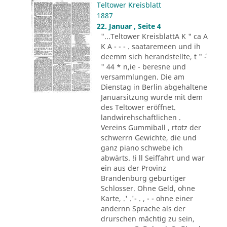
Teltower Kreisblatt
1887
22. Januar , Seite 4
"...Teltower KreisblattA K " ca A
K A - - - . saataremeen und ih
deemm sich herandstellte, t " ´-
" 44 * n,ie - beresne und
versammlungen. Die am
Dienstag in Berlin abgehaltene
Januarsitzung wurde mit dem
des Teltower eröffnet.
landwirehschaftlichen .
Vereins Gummiball , rtotz der
schwerrn Gewichte, die und
ganz piano schwebe ich
abwärts. !i ll Seiffahrt und war
ein aus der Provinz
Brandenburg geburtiger
Schlosser. Ohne Geld, ohne
Karte, .' .'- . , - - ohne einer
andernn Sprache als der
drurschen mächtig zu sein,