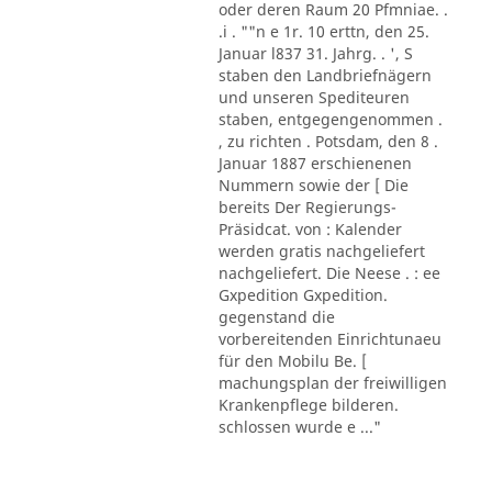
oder deren Raum 20 Pfmniae. .
.i . ""n e 1r. 10 erttn, den 25.
Januar l837 31. Jahrg. . ', S
staben den Landbriefnägern
und unseren Spediteuren
staben, entgegengenommen .
, zu richten . Potsdam, den 8 .
Januar 1887 erschienenen
Nummern sowie der [ Die
bereits Der Regierungs-
Präsidcat. von : Kalender
werden gratis nachgeliefert
nachgeliefert. Die Neese . : ee
Gxpedition Gxpedition.
gegenstand die
vorbereitenden Einrichtunaeu
für den Mobilu Be. [
machungsplan der freiwilligen
Krankenpflege bilderen.
schlossen wurde e ..."