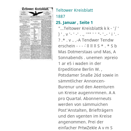
Teltower Kreisblatt
1887
25. Januar , Seite 1
"...Teltower Kreisblattk k k - '/ '
) ' , v '- ' -' . ., '"" ' ' "- '..- ' i '. -
? .* . v .. ,-A Tendwer Tendw
erschein - - - ´- ll ll ll S * . * S b
Mas Dotmerstaas und Mas, A
Sonnabends . unemen :epreio
1 ar e5 i waden in der
Erpeditione Berlin W. ,
Potsdamer Snaße 26d sowie in
sämmtlicher Annoncen-
Burenur und den Aeenturen
un Kreise augennrmnen. A A
pro Quartal. Abonnerneuts
werden von sämmuichen
Post'Anstalten, Briefträgern
und den vgenten im Kreise
angenommen. Prei der
einfacher PrtwZekle A v m S