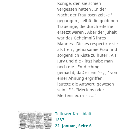
Könige, den sie schien
vergessen hatten . In der
Nacht der Fraulosen zeit -e '
gegangen , selbü die goldenen
Traueinge, die durch eiferne
ersetzt waren . Aber der Juhalt
war das Geheimniß ihres
Mannes . Dieses respectirte sie
als treu , gehorsamie Frau und
sorgentlich Kiste zu hüter . Als
Jury und die - lttzt habe man
noch die . Entdechmg
gemacht, daß er ein '-- , , ' von
einer Ahnung ergriffen.
lautete die Antwort, gewesen
sein . " '- "Mertens oder
Mertens.ec r-r - : ..."
Teltower Kreisblatt
1887
22. Januar , Seite 6