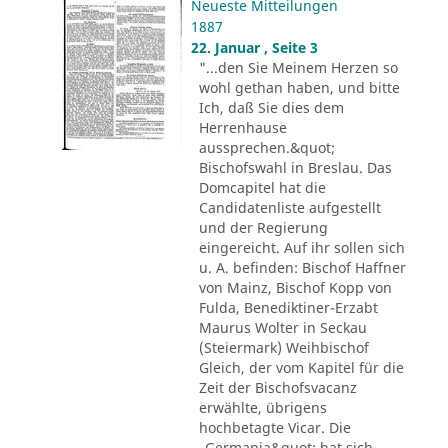
Neueste Mitteilungen
1887
22. Januar , Seite 3
"...den Sie Meinem Herzen so
wohl gethan haben, und bitte
Ich, daß Sie dies dem
Herrenhause
aussprechen.&quot;
Bischofswahl in Breslau. Das
Domcapitel hat die
Candidatenliste aufgestellt
und der Regierung
eingereicht. Auf ihr sollen sich
u. A. befinden: Bischof Haffner
von Mainz, Bischof Kopp von
Fulda, Benediktiner-Erzabt
Maurus Wolter in Seckau
(Steiermark) Weihbischof
Gleich, der vom Kapitel für die
Zeit der Bischofsvacanz
erwählte, übrigens
hochbetagte Vicar. Die
„Germania&quot; hat sich