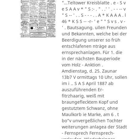
"...Teltower Kreisblatte . e - S v
e S A A v * " S :- . " . .' ' . - - -- v
" S -- ' . . S - - - . . A * K A A A . l
46 * K S S -- -r- ' e " " S v s . v -
' . Bautsagung. ullen Freunden
und Bekannten, welche bei der
Beerdigung unserer so früh
entschlafenen nträge aus
ernsprechanlagen. Für 1. die
in der nächsten Bauperiode
vom Holz - Anktion .
Amdienstag, d. 25. Zaunar
13b7 V ormittags 10 Uhr, sollen
im i .. S A S April 1887 ab
auszuführenden Er-
fitrzhaarig, weiß mit
braungeflecktem Kopf und
gestutztem Schwanz, ohne
Maulkorb ie Marke, am 6 . t
bo"v unvergeßlichen Tochter
weiterungen anlagea der Stadt
- Fernsprech Fernsprech-