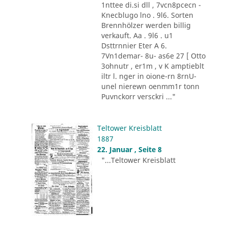
1nttee di.si dll , 7vcn8pcecn -
Knecblugo lno . 9l6. Sorten
Brennhölzer werden billig
verkauft. Aa . 9l6 . u1
Dsttrnnier Eter A 6.
7Vn1demar- 8u- as6e 27 [ Otto
3ohnutr , er1m , v K amptieblt
iltr l. nger in oione-rn 8rnU-
unel nierewn oenmm1r tonn
Puvnckorr versckri ..."
Teltower Kreisblatt
1887
22. Januar , Seite 8
"...Teltower Kreisblatt