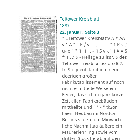
Teltower Kreisblatt
1887
22. Januar , Seite 3
"...Teltower Kreisblattv A * AA
v " A " " K / v - . . . -rr . " ´1 K s .'
u- e " " 'i l i . . - 'i S v -.". i A A S
* 1 .D S - Heilage zu issr. S des
Teltower lreisbl artes oro l67.
In Stolp entstand in einem
doerigen großen
FabrikEtablissement auf noch
nicht ermittelte Weise ein
Feuer, das sich in ganz kurzer
Zeit allen Fabrikgebäuden
mittheilte und ' "'- " tk3on
liaem Neubau im Nordca
Berlins stärzte um Minwoch
liche Nachmittag äußere ein
Maurerlehrling sowie vom
dritten Stock herab auf den