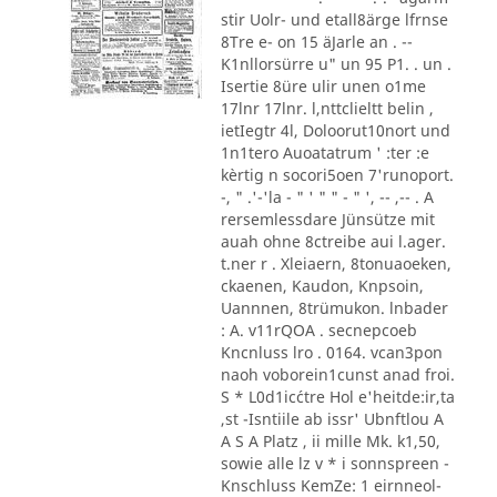
stir Uolr- und etall8ärge lfrnse
8Tre e- on 15 äJarle an . --
K1nllorsürre u" un 95 P1. . un .
Isertie 8üre ulir unen o1me
17lnr 17lnr. l,nttclieltt belin ,
ietIegtr 4l, Doloorut10nort und
1n1tero Auoatatrum ' :ter :e
kèrtig n socori5oen 7'runoport.
-, " .'-'la - " ' " " - " ', -- ,-- . A
rersemlessdare Jünsütze mit
auah ohne 8ctreibe aui l.ager.
t.ner r . Xleiaern, 8tonuaoeken,
ckaenen, Kaudon, Knpsoin,
Uannnen, 8trümukon. lnbader
: A. v11rQOA . secnepcoeb
Kncnluss lro . 0164. vcan3pon
naoh voborein1cunst anad froi.
S * L0d1ic´ctre Hol e'heitde:ir,ta
,st -Isntiile ab issr' Ubnftlou A
A S A Platz , ii mille Mk. k1,50,
sowie alle lz v * i sonnspreen -
Knschluss KemZe: 1 eirnneol-