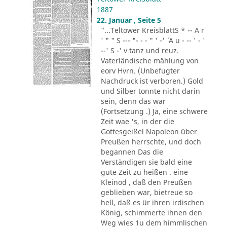
1887
22. Januar , Seite 5
"...Teltower KreisblattS * -- A r
' " " S --- "- - - " ' -' ´ A u - -- ' - '
--' S -' v tanz und reuz.
Vaterländische mählung von
eorv Hvrn. (Unbefugter
Nachdruck ist verboren.) Gold
und Silber tonnte nicht darin
sein, denn das war
(Fortsetzung .) Ja, eine schwere
Zeit wae 's, in der die
Gottesgeißel Napoleon über
Preußen herrschte, und doch
begannen Das die
Verständigen sie bald eine
gute Zeit zu heißen . eine
Kleinod , daß den Preußen
geblieben war, bietreue so
hell, daß es ür ihren irdischen
König, schimmerte ihnen den
Weg wies 1u dem himmlischen