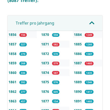
(8087 Treffer):
Treffer pro Jahrgang
1856
1870
1884
156
594
1249
1857
1871
1885
327
582
1266
1858
1872
1886
279
570
1387
1859
1873
1887
268
579
1460
1860
1874
1888
336
587
1435
1861
1875
1889
392
576
1346
1862
1876
1890
277
605
1417
1863
1877
1891
457
154
1460