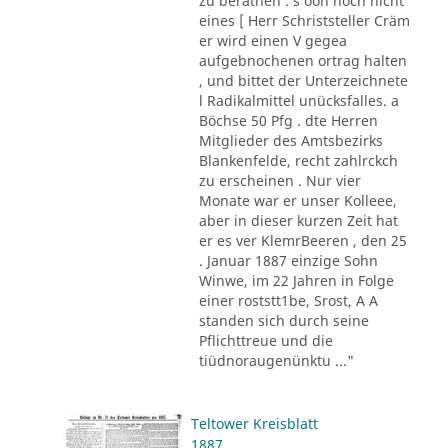
zu berathen . s oon noch nicht
eines [ Herr Schriststeller Cräm
er wird einen V gegea
aufgebnochenen ortrag halten
, und bittet der Unterzeichnete
l Radikalmittel unücksfalles. a
Böchse 50 Pfg . dte Herren
Mitglieder des Amtsbezirks
Blankenfelde, recht zahlrckch
zu erscheinen . Nur vier
Monate war er unser Kolleee,
aber in dieser kurzen Zeit hat
er es ver KlemrBeeren , den 25
. Januar 1887 einzige Sohn
Winwe, im 22 Jahren in Folge
einer roststt1be, Srost, A A
standen sich durch seine
Pflichttreue und die
tiüdnoraugenünktu ..."
Teltower Kreisblatt
1887