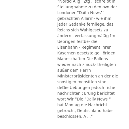
"Nordd Allg . Ztg . ´´ schreibt in
Stellungnahme zu den ovn der
Londoner "Dailh News'´
gebrachten Allarm- wie ihm
jeder Gedanke fernliege, das
Reichs sich Wahlgesetz zu
ändern . verfassungmäßig Im
Uebrigen festbe- die
Eisenbahn - Regiment ihrer
Kasernen gesetzte ge . örigen
Mannschaften Die Ballons
wieder nach zmück- theiligten
außer dem Herrn
Ministerpräsidenten an der die
sonstigen mensitten sind
deDie Uebungen jedoch riche
nachrichten : Erung berichtet
wort Wir "Die "Daily News "
hat Montag die Nachricht
gebracht, Deutschland habe
beschlossen, A ..."