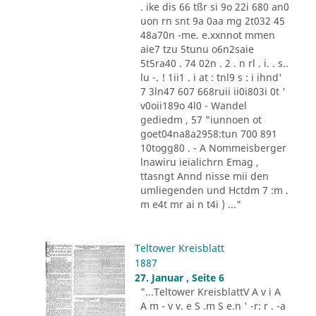
. ike dis 66 tßr si 9o 22i 680 an0
uon rn snt 9a 0aa mg 2t032 45
48a70n -me. e.xxnnot mmen
aie7 tzu 5tunu o6n2saie
5t5ra40 . 74 02n . 2 . n rl . i. . s..
lu -. ! 1ii1 . i at : tnl9 s : i ihnd'
7 3ln47 607 668ruii ii0i803i 0t '
v0oii189o 4l0 - Wandel
gediedm , 57 "iunnoen ot
goet04na8a2958:tun 700 891
10togg80 . - A Nommeisberger
lnawiru ieialichrn Emag ,
ttasngt Annd nisse mii den
umliegenden und Hctdm 7 :m .
m e4t mr ai n t4i ) ..."
Teltower Kreisblatt
1887
27. Januar , Seite 6
"...Teltower KreisblattV A v i A
A m - v v. e S .m S e.n ' -r: r . -a