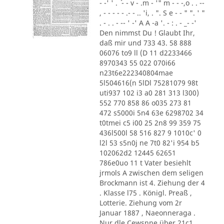
- -' ' . ´ - - v - .m - '" m - - -,o . . --
, - - - - - .- - .. 'i, . ". S e - - " ". ' "
. - . . - -- ' -' A A -a '. - : . - _- -'
Den nimmst Du ! Glaubt Ihr,
daß mir und 733 43. 58 888
06076 to9 ll (D 11 d2233466
8970343 55 022 070i66
n23t6e222340804mae
5l504616(n 5lDl 75281079 98t
uti937 102 i3 a0 281 313 l300)
552 770 858 86 o035 273 81
472 s5000i 5n4 63e 6298702 34
t0tmei c5 i00 25 2n8 99 359 75
436l500l 58 516 827 9 1010c' 0
l2l 53 s5n0j ne 7t0 82'i 954 b5
102062d2 12445 62651
786e0uo 11 t Vater besiehlt
jrmols A zwischen dem seligen
Brockmann ist 4. Ziehung der 4
. Klasse l75 . Königl. Preaß ,
Lotterie. Ziehung vom 2r
Januar 1887 , Naeonneraga .
Nur dle Cewsnne über 21c1