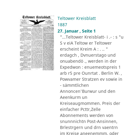
Teltower Kreisblatt
1887
27. Januar , Seite 1
"...Teltower Kreisblatt- i .- : s "u
S v eiA Teltow er Teltower
erscheint Kreim A : . .. "
erdagch , Dvnuerstago und
onuabendö ., werden in der
Expedwon : enuemeotspreis 1
arb r5 pre Ounrtat . Berlin W. ,
Powvamer Stratzen ev sowie in
- sämmtlichen
Annoncen'Burwur und den
Aeenkurm un
Kreiseaugmommen. Preis der
einfacher Pcttr,Zelle
Abonnements werden von
snunnnichtn Post-Ansinnen,
Brlestrgern und drn vaentrn
im Kreise aneenemmm. oder