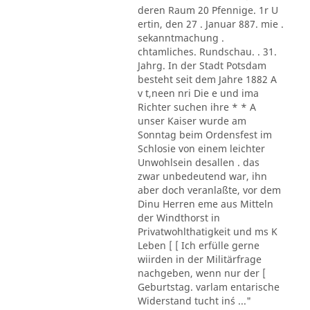
deren Raum 20 Pfennige. 1r U
ertin, den 27 . Januar 887. mie .
sekanntmachung .
chtamliches. Rundschau. . 31.
Jahrg. In der Stadt Potsdam
besteht seit dem Jahre 1882 A
v t,neen nri Die e und ima
Richter suchen ihre * * A
unser Kaiser wurde am
Sonntag beim Ordensfest im
Schlosie von einem leichter
Unwohlsein desallen . das
zwar unbedeutend war, ihn
aber doch veranlaßte, vor dem
Dinu Herren eme aus Mitteln
der Windthorst in
Privatwohlthatigkeit und ms K
Leben [ [ Ich erfülle gerne
wiirden in der Militärfrage
nachgeben, wenn nur der [
Geburtstag. varlam entarische
Widerstand tucht in´s ..."