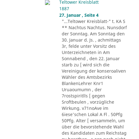
Teltower Kreisblatt
1887
27. Januar , Seite 4
"...Teltower Kreisblatt-" t. KA S
** Nachtus Nachtus. Nunsdorf
der Sonntag. Am Sonntag den
30. Januar d. Js. , achmittags
3r, felde unter Vorsitz des
Unterzeichneten in Am
Sonnabend , den 22. Januar
starb zu [ wird sich die
Vereinigung der konseroaliven
Wähler des Amtsbezirks
BlankenLehrer Knr1
Uruaoumumn , der
7rostspiritlls [ gegen
Sroftbeulen , vorzügliche
Wirkung. v71noAve im
6iese'schen Lokal A Fl . 50Pfg
50Pfg. Alter [ versammeln, um
über die bevorstehende Wahl
des Kandidaten zum Reichstag