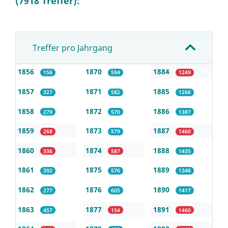
(7918 Treffer):
Treffer pro Jahrgang
1856
1870
1884
156
594
1249
1857
1871
1885
327
582
1266
1858
1872
1886
279
570
1387
1859
1873
1887
268
579
1460
1860
1874
1888
336
587
1435
1861
1875
1889
392
576
1346
1862
1876
1890
277
605
1417
1863
1877
1891
457
154
1460