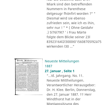
Mìark sind den betreffenden
Nummern in Parenthese
delgesugr fhönfirt worden ?" "
Diesmal wird sie ebenso
zufrieden sein, wie ich es ihin,
sehr nur ! " * ( Ohne Geidahr
.) 5l76l79t7 ' i Frau Märte
folgte dem Blicke seiner 23l
83923164l2l3000t0'i5608705l92ä75
wirkenden l30 ..."
Neueste Mitteilungen
1887
27. Januar , Seite 1
"...VI. Jahrgang. No. 11.
Neueste Mittheilungen.
Verantwortlicher Herausgeber:
Dr. H. Klee. Berlin, Donnerstag,
den 27. Januar 1887. †† Herr
Windthorst hat in der
Montagssitzung des