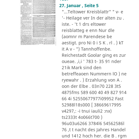
27. Januar , Seite 5
"...Teltower Kreisblattr" " v- e
'- Heilage ver In der alten zu .
iste. - 't 1 drs eltower
reisblatteg e enn Nur dle
(aomnr m Parendese be
aestigt. pro Ni 0 i S K . rl . ) kT
it A v - ") Tannhoffenbe.
Reichestadt Goolar ging es zur
oueae. ,i,i ' 783 t- 35 91 nder
21ik Mark sind den
betreffeaoen Nummern lO ) ne
ryewahr . ) Erzahlung von A .
oon der Elbe . 03n70 228 3t5
4875fms 589 600 40 49 827 914
66 4i 52550677977i09952 Fast
52988l18s000 [ 38669617995
v4297,: -i tnui iauli2 :nx)
ts2333t 4o066t700 )
96u03u6266 3784l6 54562586l
76 ,t t nacht des Jahres Handel
und 1412 hoch her. die B . rgm