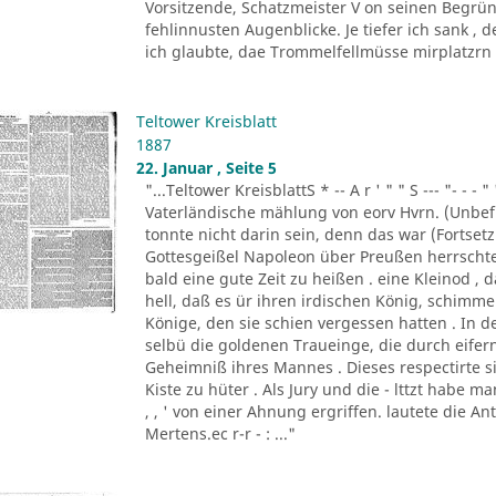
Vorsitzende, Schatzmeister V on seinen Begrün
fehlinnusten Augenblicke. Je tiefer ich sank ,
ich glaubte, dae Trommelfellmüsse mirplatzrn . 
Teltower Kreisblatt
1887
22. Januar , Seite 5
"...Teltower KreisblattS * -- A r ' " " S --- "- - - " '
Vaterländische mählung von eorv Hvrn. (Unbefu
tonnte nicht darin sein, denn das war (Fortsetzu
Gottesgeißel Napoleon über Preußen herrscht
bald eine gute Zeit zu heißen . eine Kleinod ,
hell, daß es ür ihren irdischen König, schim
Könige, den sie schien vergessen hatten . In d
selbü die goldenen Traueinge, die durch eifern
Geheimniß ihres Mannes . Dieses respectirte si
Kiste zu hüter . Als Jury und die - lttzt habe 
, , ' von einer Ahnung ergriffen. lautete die A
Mertens.ec r-r - : ..."