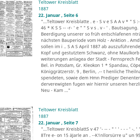
Teltower Kreisblatt
1887
22. Januar , Seite 6
"...Teltower Kreisblatte . e - S v e S A A v * " S :- . " 
46 * K S S -- -r- ' e " " S v s . v - ' . Bautsag
Beerdigung unserer so früh entschlafenen nträ
nächsten Bauperiode vom Holz - Anktion . Amdi
sollen im i .. S A S April 1887 ab auszuführend
Kopf und gestutztem Schwanz, ohne Maulkorb i
weiterungen anlagea der Stadt - Fernsprech Fe
Bel. in Potsdam, Gr. Kleokon 1 * Spandau, Cöp
Königgrätzerstr. 9 , Berlin, .-- t henliche The
spendeten, sowie dem Hmn Prediger Denenter 
derverewigten fugen wir hiernir unseren herzli
Neu - Kam ..."
Teltower Kreisblatt
1887
22. Januar , Seite 7
"...Teltower KreisblattS v 47 '- -- - " ' ' - - - ' -.
8Tre e- on 15 äJarle an . --K1nllorsürre u" un 9