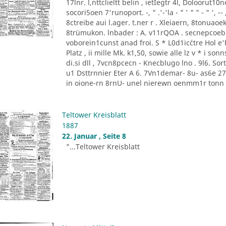
17lnr. l,nttclieltt belin , ietIegtr 4l, Doloorut1
socori5oen 7'runoport. -, " .'-'la - " ' " " - " '
8ctreibe aui l.ager. t.ner r . Xleiaern, 8tonu
8trümukon. lnbader : A. v11rQOA . secnepcoeb
voborein1cunst anad froi. S * L0d1ic´ctre Hol e'he
Platz , ii mille Mk. k1,50, sowie alle lz v * i 
di.si dll , 7vcn8pcecn - Knecblugo lno . 9l6. Sor
u1 Dsttrnnier Eter A 6. 7Vn1demar- 8u- as6e 27 [
in oione-rn 8rnU- unel nierewn oenmm1r tonn P
Teltower Kreisblatt
1887
22. Januar , Seite 8
"...Teltower Kreisblatt