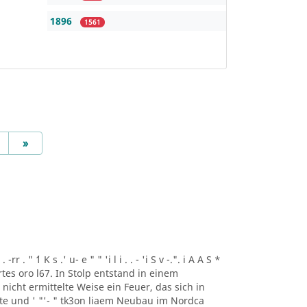
1896
1561
Next
»
r . " ´1 K s .' u- e " " 'i l i . . - 'i S v -.". i A A S *
artes oro l67. In Stolp entstand in einem
icht ermittelte Weise ein Feuer, das sich in
lte und ' "'- " tk3on liaem Neubau im Nordca