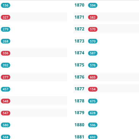
1870
156
594
1871
327
582
1872
279
570
1873
268
579
1874
336
587
1875
392
576
1876
277
605
1877
457
154
1878
548
675
1879
547
628
1880
580
596
1881
568
692