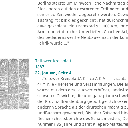
Berlins stärzte um Minwoch liche Nachmittag 
Stock herab auf den gesrorenen Erdboden und 
seines zu Zeit wieder abgeorehr werden. Gewich
ausrangirt ; bis dies geschicht , hat durchschn
etwa geschicht. ein Dremsrad 95 ,000 Km. inn
Arm- und einbrüche, Unterkiefers Charttee Art
des bedauernswerthe Neubaues nach der königl
Fabrik wurde ..."
Teltower Kreisblatt
1887
22. Januar , Seite 4
"...Teltower KreisblattA K " ca A K A - - - . saa
44 * n,ie - beresne und versammlungen. Die a
wurde mit dem des Teltower eröffnet. landwireh
schwerrn Gewichte, die und ganz piano schwebe 
der Provinz Brandenburg geburtiger Schlosser. O
andernn Sprache als der drurschen mächtig zu
undBuchara gewandert. Bis über Saisabad hina
Rechenschestsberichte des Schatzmeisters, De
nunmehr 35 Jahre und zählt K iepert-Marteufel