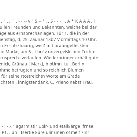
. .' ' . - - -- v " S -- ' . . S - - - . . A * K A A A . l
ung. ullen Freunden und Bekannten, welche bei der
ge aus ernsprechanlagen. Für 1. die in der
enstag, d. 25. Zaunar 13b7 V ormittags 10 Uhr,
en Er- fitrzhaarig, weiß mit braungeflecktem
e Marke, am 6 . t bo"v unvergeßlichen Tochter
rnsprech- verlaufen. Wiederbringer erhält gute
enick, Grünau ( Mark), b oUmn1tu , Berlin
ilnahme betrugten und so reichlich Blumen
für seine rtostreichtn Worte am Grade
chsten , innigstendank. C. Prleno nebst Frau,
 ' ' - ' -.-." agarm stir Uolr- und etall8ärge lfrnse
5 P1. . un . Isertie 8üre ulir unen o1me 17lnr