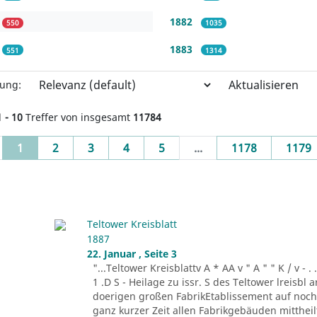
1882
550
1035
1883
551
1314
Aktualisieren
rung:
1 - 10
Treffer von insgesamt
11784
(current)
1
2
3
4
5
...
1178
1179
Teltower Kreisblatt
1887
22. Januar , Seite 3
"...Teltower Kreisblattv A * AA v " A " " K / v - . . . -r
1 .D S - Heilage zu issr. S des Teltower lreisbl 
doerigen großen FabrikEtablissement auf noch n
ganz kurzer Zeit allen Fabrikgebäuden mitthei