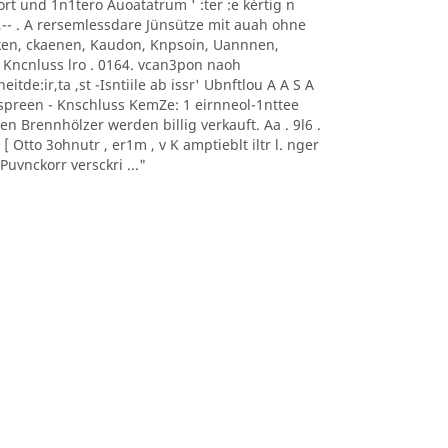
0nort und 1n1tero Auoatatrum ' :ter :e kèrtig n
, -- ,-- . A rersemlessdare Jünsütze mit auah ohne
aoeken, ckaenen, Kaudon, Knpsoin, Uannnen,
 Kncnluss lro . 0164. vcan3pon naoh
itde:ir,ta ,st -Isntiile ab issr' Ubnftlou A A S A
sonnspreen - Knschluss KemZe: 1 eirnneol-1nttee
ten Brennhölzer werden billig verkauft. Aa . 9l6 .
 Otto 3ohnutr , er1m , v K amptieblt iltr l. nger
uvnckorr versckri ..."