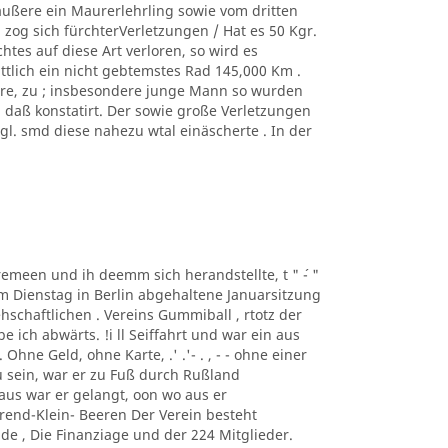
äußere ein Maurerlehrling sowie vom dritten
zog sich fürchterVerletzungen / Hat es 50 Kgr.
tes auf diese Art verloren, so wird es
ittlich ein nicht gebtemstes Rad 145,000 Km .
ere, zu ; insbesondere junge Mann so wurden
, daß konstatirt. Der sowie große Verletzungen
. smd diese nahezu wtal einäscherte . In der
taremeen und ih deemm sich herandstellte, t " ´- "
m Dienstag in Berlin abgehaltene Januarsitzung
schaftlichen . Vereins Gummiball , rtotz der
ich abwärts. !i ll Seiffahrt und war ein aus
hne Geld, ohne Karte, .' .'- . , - - ohne einer
 sein, war er zu Fuß durch Rußland
us war er gelangt, oon wo aus er
rend-Klein- Beeren Der Verein besteht
de , Die Finanziage und der 224 Mitglieder.