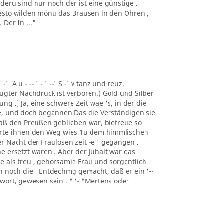
deru sind nur noch der ist eine günstige .
 desto wilden mönu das Brausen in den Ohren ,
Der In ..."
 -' ´ A u - -- ' - ' --' S -' v tanz und reuz.
gter Nachdruck ist verboren.) Gold und Silber
ng .) Ja, eine schwere Zeit wae 's, in der die
e, und doch begannen Das die Verständigen sie
 daß den Preußen geblieben war, bietreue so
merte ihnen den Weg wies 1u dem himmlischen
er Nacht der Fraulosen zeit -e ' gegangen ,
e ersetzt waren . Aber der Juhalt war das
e als treu , gehorsamie Frau und sorgentlich
man noch die . Entdechmg gemacht, daß er ein '--
ntwort, gewesen sein . " '- "Mertens oder