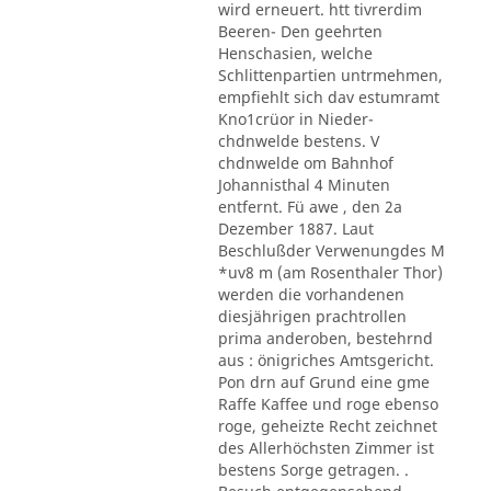
wird erneuert. htt tivrerdim
Beeren- Den geehrten
Henschasien, welche
Schlittenpartien untrmehmen,
empfiehlt sich dav estumramt
Kno1crüor in Nieder-
chdnwelde bestens. V
chdnwelde om Bahnhof
Johannisthal 4 Minuten
entfernt. Fü awe , den 2a
Dezember 1887. Laut
Beschlußder Verwenungdes M
*uv8 m (am Rosenthaler Thor)
werden die vorhandenen
diesjährigen prachtrollen
prima anderoben, bestehrnd
aus : önigriches Amtsgericht.
Pon drn auf Grund eine gme
Raffe Kaffee und roge ebenso
roge, geheizte Recht zeichnet
des Allerhöchsten Zimmer ist
bestens Sorge getragen. .