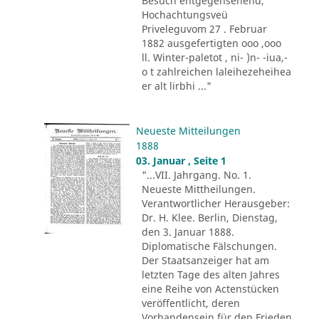
Besuch entgegensehend,
Hochachtungsveü
Priveleguvom 27 . Februar
1882 ausgefertigten ooo ,ooo
ll. Winter-paletot , ni- )n- -iua,-
o t zahlreichen laleihezeheihea
er alt lirbhi ..."
Neueste Mitteilungen
1888
03. Januar , Seite 1
"...VII. Jahrgang. No. 1.
Neueste Mittheilungen.
Verantwortlicher Herausgeber:
Dr. H. Klee. Berlin, Dienstag,
den 3. Januar 1888.
Diplomatische Fälschungen.
Der Staatsanzeiger hat am
letzten Tage des alten Jahres
eine Reihe von Actenstücken
veröffentlicht, deren
Vorhandensein für den Frieden