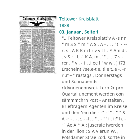
Teltower Kreisblatt
1888
03. Januar , Seite 1
"...Teltower Kreisblatt'v A -s r r
" m S S " m " A S . A - . . . "t' - --
r. s . A K K r rl r v v t t . * Am dt.
. v S r . l. -' K A. m . '" .. . .7 s -
rer . " v . - t . .i ee l ' w w . ) t73
Erscheint 7se.e-t e. ti e t,.e -. -r
r .r'--" rastags , Donnerstags
und Sonnabends.
rtdvnnenennvrei- l erb 2r pro
Quartal unement werden oon
sämmmchrn Post - Anstalten ,
Briefträgern Agenten im Kreise
und den 'ein die - -" - '" . " " S
A -r - . - ,:. - -tt . " . - "' i . i:" h. -
1' Ae A * A : Juseraie iwerden
in der illon : S A V erun W. ,
Potsdamer Strae 2od. sortte in