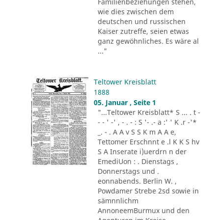
Familienbeziehungen stehen,
wie dies zwischen dem
deutschen und russischen
Kaiser zutreffe, seien etwas
ganz gewöhnliches. Es wäre al
..."
Teltower Kreisblatt
1888
05. Januar , Seite 1
"...Teltower Kreisblatt* S ... . t -
- - ' -' , - . - : S '- .- a :' ' K .r -'*
_. - . A A v S S K m A A e,
Tettomer Erschnnt e .l K K S hv
S A Inserate i)uerdrn n der
EmediUon : . Dienstags ,
Donnerstags und .
eonnabends. Berlin W. ,
Powdamer Strebe 2sd sowie in
sämnnlichm
AnnoneemBurmux und den