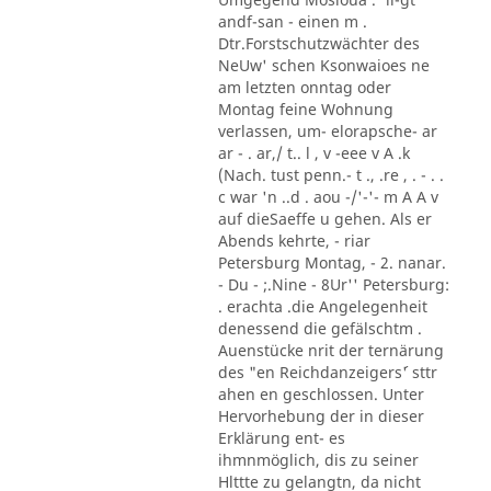
andf-san - einen m .
Dtr.Forstschutzwächter des
NeUw' schen Ksonwaioes ne
am letzten onntag oder
Montag feine Wohnung
verlassen, um- elorapsche- ar
ar - . ar,/ t.. l , v -eee v A .k
(Nach. tust penn.- t ., .re , . - . .
c war 'n ..d . aou -/'-'- m A A v
auf dieSaeffe u gehen. Als er
Abends kehrte, - riar
Petersburg Montag, - 2. nanar.
- Du - ;.Nine - 8Ur'' Petersburg:
. erachta .die Angelegenheit
denessend die gefälschtm .
Auenstücke nrit der ternärung
des "en Reichdanzeigers´' sttr
ahen en geschlossen. Unter
Hervorhebung der in dieser
Erklärung ent- es
ihmnmöglich, dis zu seiner
Hlttte zu gelangtn, da nicht