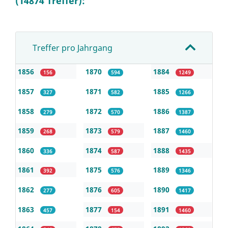
(14874 Treffer):
Treffer pro Jahrgang
1856
1870
1884
156
594
1249
1857
1871
1885
327
582
1266
1858
1872
1886
279
570
1387
1859
1873
1887
268
579
1460
1860
1874
1888
336
587
1435
1861
1875
1889
392
576
1346
1862
1876
1890
277
605
1417
1863
1877
1891
457
154
1460