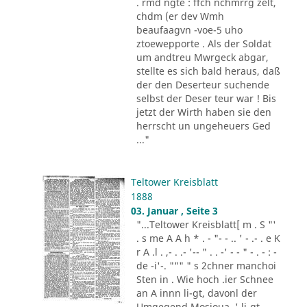
. rmd ngte : ffch nchmrrg zelt,
chdm (er dev Wmh
beaufaagvn -voe-5 uho
ztoewepporte . Als der Soldat
um andtreu Mwrgeck abgar,
stellte es sich bald heraus, daß
der den Deserteur suchende
selbst der Deser teur war ! Bis
jetzt der Wirth haben sie den
herrscht un ungeheuers Ged
..."
Teltower Kreisblatt
1888
03. Januar , Seite 3
"...Teltower Kreisblatt[ m . S "'
. s me A A h * . - "- - .. ' - .- . e K
r A .l . ,- . .- '-- " . . -' - - " - . - : -
de -i'-. """ " s 2chner manchoi
Sten in . Wie hoch .ier Schnee
an A innn li-gt, davonl der
Umgegend Mosioua .' li-gt