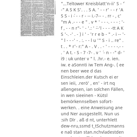
"...Teltower Kreisblatt'n-ii' S - ´'
-" A S K S'. . . S A. ' - - r' - - r 'A
S S - i ´- - - r - -- i.-7-- - . rr - , c'
"m A .- - - e " . v * ' - - -. - - - : '-
f , - - n r"- ' - '.: ' ´--'l - - - -tt A K
S '-. -' . - ) i ' - 'r r e b - " .- i -- '-
" l - - -' - . :. - - l u '" S - i .. re" .
t . . * r'- r:" A - . V . . - ' - - - -.- -
. ' A t. - S - 7 -7- . v ' ´ - n - -" d- '
i9 : uk unter v " l. .hr.- e. ien.
iw. e aSonnti iw Tem Ang-. ( ee
nen beer wee d das
Einschleien.der Kutsch ei er
sen ieii, .rerö' , en' - irt nq
aßengesen, ian solchen Fällen,
in wen sieeinen - Kütsl
bemörkennselben sofort-
werken. . eine Anweisung ane
und Ner ausgestellt. Nun us
:sih Dlr . aß d nt, unterhlett
dew-nru,ssmd t_tSchutzmanns
e na0 stan stan.nchvladestden