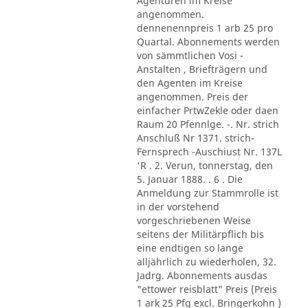
Agenturen im Kreise
angenommen.
dennenennpreis 1 arb 25 pro
Quartal. Abonnements werden
von sämmtlichen Vosi -
Anstalten , Briefträgern und
den Agenten im Kreise
angenommen. Preis der
einfacher PrtwZekle oder daen
Raum 20 Pfennlge. -. Nr. strich
Anschluß Nr 1371. strich-
Fernsprech -Auschiust Nr. 137L
'R . 2. Verun, tonnerstag, den
5. Januar 1888. . 6 . Die
Anmeldung zur Stammrolle ist
in der vorstehend
vorgeschriebenen Weise
seitens der Militärpflich bis
eine endtigen so lange
alljährlich zu wiederholen, 32.
Jadrg. Abonnements ausdas
"ettower reisblatt" Preis (Preis
1 ark 25 Pfg excl. Bringerkohn )