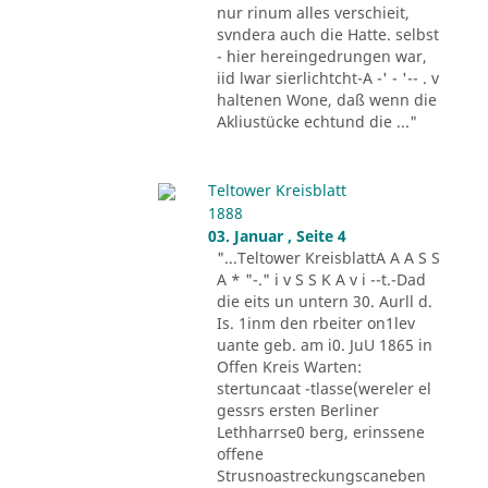
nur rinum alles verschieit,
svndera auch die Hatte. selbst
- hier hereingedrungen war,
iid lwar sierlichtcht-A -' - '-- . v
haltenen Wone, daß wenn die
Akliustücke echtund die ..."
Teltower Kreisblatt
1888
03. Januar , Seite 4
"...Teltower KreisblattA A A S S
A * "-." i v S S K A v i --t.-Dad
die eits un untern 30. Aurll d.
Is. 1inm den rbeiter on1lev
uante geb. am i0. JuU 1865 in
Offen Kreis Warten:
stertuncaat -tlasse(wereler el
gessrs ersten Berliner
Lethharrse0 berg, erinssene
offene
Strusnoastreckungscaneben