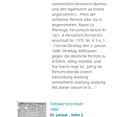
sämmttsthm Annoncrn,Burmui
und den Agenturnn aa Kreise
angenommrn. . Preis der
einfacher Perivne oder da rn
angenommen. Raum Lo
Pfennige. Ferusmech-Ansch Rr.
1ar1. A Fernstrich Fernstrich-
Anschluß Nr. 137t. Nr. K S e. 1 .
. t1eruw Dtrollag den 3. Januar
1888. Dtrollag, Mißnauen
gegen die deutsche Po1itck zu
erfüllrn, völlig mreitelt, und
füe hierin riegt 62 . Jahrg tte
fortschreitende innere
Gesundung aladung
vonnements-aladung aladung.
Mit dieser Umum er b ..."
Teltower Kreisblatt
1888
03. Januar , Seite 2