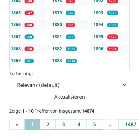
1864
1878
1892
548
675
1260
1865
1879
1893
547
628
1723
1866
1880
1894
580
596
1908
1867
1881
1895
568
692
1672
1868
1882
1896
550
1035
1561
1869
1883
551
1314
Sortierung:
Aktualisieren
Zeige
1 - 10
Treffer von insgesamt
14874
(current)
«
1
2
3
4
5
...
1487