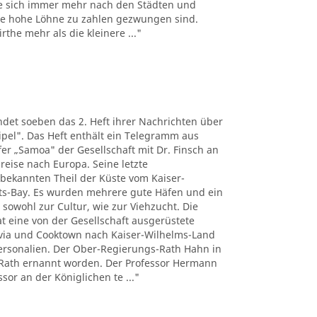
e sich immer mehr nach den Städten und
the hohe Löhne zu zahlen gezwungen sind.
the mehr als die kleinere ..."
det soeben das 2. Heft ihrer Nachrichten über
pel". Das Heft enthält ein Telegramm aus
r „Samoa" der Gesellschaft mit Dr. Finsch an
reise nach Europa. Seine letzte
nbekannten Theil der Küste vom Kaiser-
ts-Bay. Es wurden mehrere gute Häfen und ein
 sowohl zur Cultur, wie zur Viehzucht. Die
t eine von der Gesellschaft ausgerüstete
tavia und Cooktown nach Kaiser-Wilhelms-Land
Personalien. Der Ober-Regierungs-Rath Hahn in
Rath ernannt worden. Der Professor Hermann
sor an der Königlichen te ..."