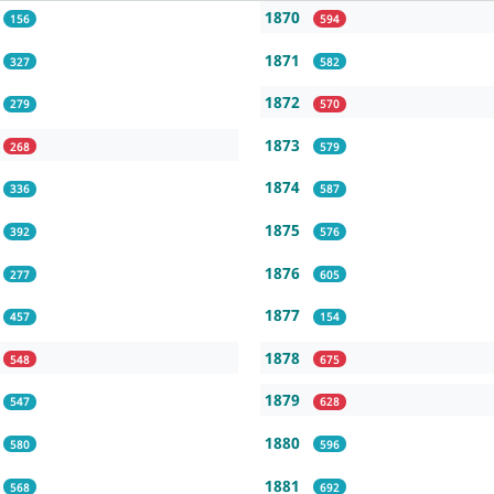
1870
156
594
1871
327
582
1872
279
570
1873
268
579
1874
336
587
1875
392
576
1876
277
605
1877
457
154
1878
548
675
1879
547
628
1880
580
596
1881
568
692