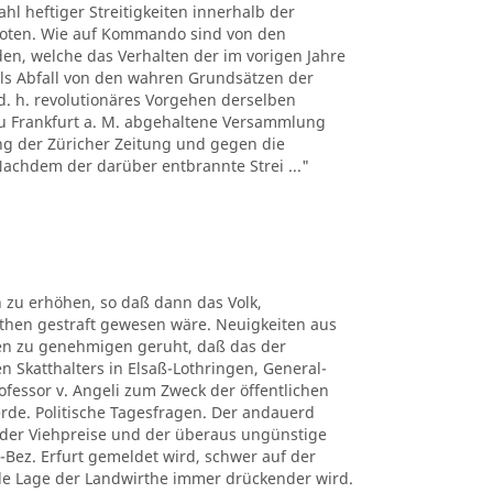
hl heftiger Streitigkeiten innerhalb der
boten. Wie auf Kommando sind von den
n, welche das Verhalten der im vorigen Jahre
ls Abfall von den wahren Grundsätzen der
d. h. revolutionäres Vorgehen derselben
 zu Frankfurt a. M. abgehaltene Versammlung
ng der Züricher Zeitung und gegen die
 Nachdem der darüber entbrannte Strei ..."
 zu erhöhen, so daß dann das Volk,
uthen gestraft gewesen wäre. Neuigkeiten aus
ben zu genehmigen geruht, daß das der
n Skatthalters in Elsaß-Lothringen, General-
rofessor v. Angeli zum Zweck der öffentlichen
erde. Politische Tagesfragen. Der andauerd
n der Viehpreise und der überaus ungünstige
-Bez. Erfurt gemeldet wird, schwer auf der
elle Lage der Landwirthe immer drückender wird.