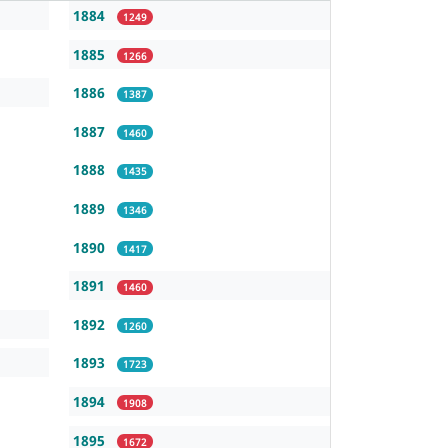
1884
1249
1885
1266
1886
1387
1887
1460
1888
1435
1889
1346
1890
1417
1891
1460
1892
1260
1893
1723
1894
1908
1895
1672