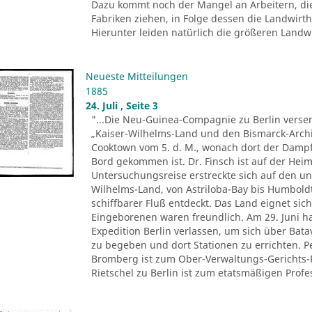
Dazu kommt noch der Mangel an Arbeitern, di
Fabriken ziehen, in Folge dessen die Landwir
Hierunter leiden natürlich die größeren Landwir
Neueste Mitteilungen
1885
24. Juli , Seite 3
"...Die Neu-Guinea-Compagnie zu Berlin versen
„Kaiser-Wilhelms-Land und den Bismarck-Archi
Cooktown vom 5. d. M., wonach dort der Dampfe
Bord gekommen ist. Dr. Finsch ist auf der Heim
Untersuchungsreise erstreckte sich auf den u
Wilhelms-Land, von Astriloba-Bay bis Humbold
schiffbarer Fluß entdeckt. Das Land eignet sich
Eingeborenen waren freundlich. Am 29. Juni ha
Expedition Berlin verlassen, um sich über Ba
zu begeben und dort Stationen zu errichten. 
Bromberg ist zum Ober-Verwaltungs-Gerichts-
Rietschel zu Berlin ist zum etatsmäßigen Profes