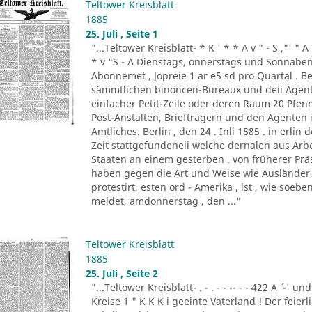
Teltower Kreisblatt
1885
25. Juli , Seite 1
"...Teltower Kreisblatt- * K ' * * A v " - S ,"' " 
* v "S - A Dienstags, onnerstags und Sonnabend
Abonnemet , Jopreie 1 ar e5 sd pro Quartal . Be
sämmtlichen binoncen-Bureaux und deii Agen
einfacher Petit-Zeile oder deren Raum 20 Pf
Post-Anstalten, Briefträgern und den Agenten
Amtliches. Berlin , den 24 . Inli 1885 . in erlin de
Zeit stattgefundeneii welche dernalen aus Ar
Staaten an einem gesterben . von früherer Prä
haben gegen die Art und Weise wie Ausländer, 
protestirt, esten ord - Amerika , ist , wie so
meldet, amdonnerstag , den ..."
Teltower Kreisblatt
1885
25. Juli , Seite 2
"...Teltower Kreisblatt- . - . - - -- - - 422 A ´ -' und
Kreise 1 " K K K i geeinte Vaterland ! Der feier