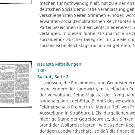
machen für nothwendig hielt, hat zu einer Anza
deutschen Socialdemokratie Veranlassung ge
verschiedensten Seiten Stimmen erhoben worde
erwählten socialdemokratischen Reichsboten a
Partei bezeichnen und ein „entschiedeneres", 
verlangen. In diesem Sinne ist zunächst eine
socialdemokratischer Delegirter für die Meinu
socialistische Reichstagsfraction eingetreten.
Neueste Mitteilungen
1885
24. Juli , Seite 2
"...müssen, die Einkommen- und Grundsteuern
insbesondere der Landwirth, mit vielfachen R
der Verwaltung. Seine Majestät der König ha
Nationalgalerie gehörige Bildniß des verewigte
Feldmarschalls Freiherrn v. Manteuffel , von P
Ausstellung in Straßburg i. Els. dargeliehen w
niedrige Stand der Getreidepreise, das Sinke
Stand der Wollpreise lasten , wie aus dem Reg.
dortigen Landwirthschaft , so daß die financi