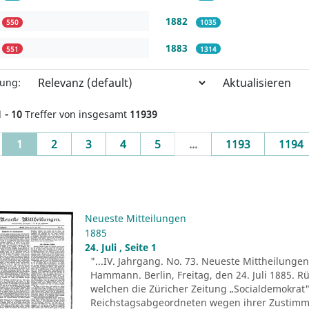
1882
550
1035
1883
551
1314
Aktualisieren
rung:
1 - 10
Treffer von insgesamt
11939
(current)
1
2
3
4
5
...
1193
1194
Neueste Mitteilungen
1885
24. Juli , Seite 1
"...IV. Jahrgang. No. 73. Neueste Mittheilungen.
Hammann. Berlin, Freitag, den 24. Juli 1885. R
welchen die Züricher Zeitung „Socialdemokrat" 
Reichstagsabgeordneten wegen ihrer Zustim