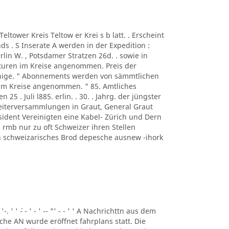
A Teltower Kreis Teltow er Krei s b latt. . Erscheint
s . S Inserate A werden in der Expedition :
rlin W. , Potsdamer Stratzen 26d. . sowie in
turen im Kreise angenommen. Preis der
ennige. " Abonnements werden von sämmtlichen
 im Kreise angenommen. " 85. Amtliches
n 25 . Juli l885. erlin. . 30. . Jahrg. der jüngster
beiterversammlungen in Graut, General Graut
sident Vereinigten eine Kabel- Zürich und Dern
rmb nur zu oft Schweizer ihren Stellen
eben schweizarisches Brod depesche ausnew -ihork
 '-. ' ' ´- - ' - ' -- "' - - ' ' A Nachrichttn aus dem
liche AN wurde eröffnet fahrplans statt. Die