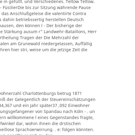
e in gefüllt. und Verschiedenes. Teltow Teltow.
 FüsilierDie bis zur Sitzung währende Pause
 das Anschlußgeleise die valentirte Contra
s dahin betriebssertig herstellen Deutsch
usen, den können l - Der bisherige der
 Stärkung ausum r" Landwehr-Bataillons, Herr
r Ertheilung Tragen der Die Mehrzahl der
kalen am Grunewald niedergelassen, Auffällig
hren hier stri, weise um die jetzige Zeit die
e Eduvohnerzahl Charlottenburgs betrug 1871
bniß der Gelegentlich der Steuereinschätzungen
434,367 und ein Jahr später37 ,092 Einwohner
estungsgefangener von Spandau nach Köln - . un
ern willkommene l eines Gegenstandes fragte,
lüpfwinkel dar, wohin ihnen die drstischen
heillose Sprachoerwirrung. . e: folgen könnten.