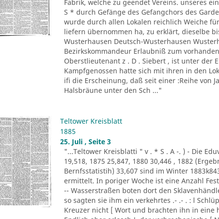
Fabrik, welche zu geendet Vereins. unseres ein
S * durch Gefänge des Gefangchors des Garde-
wurde durch allen Lokalen reichlich Weiche für
liefern übernommen ha, zu erklärt, dieselbe bi
Wusterhausen Deutsch-Wusterhausen Wusterha
Bezirkskommandeur Erlaubniß zum vorhandene
Oberstlieutenant z . D . Siebert , ist unter de
Kampfgenossen hatte sich mit ihren in den Lo
ifi die Erscheinung, daß seit einer :Reihe von Ja
Halsbräune unter den Sch ..."
Teltower Kreisblatt
1885
25. Juli , Seite 3
"...Teltower Kreisblatti " v . * S . A -. ) - Di
19,518, 1875 25,847, 1880 30,446 , 1882 (Erge
Bernfsstatistih) 33,607 sind im Winter 1883k8
ermittelt. In poriger Woche ist eine Anzahl F
-- Wasserstraßen boten dort den Sklavenhändl
so sagten sie ihm ein verkehrtes .- .- . : l Sch
Kreuzer nicht [ Wort und brachten ihn in eine 