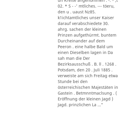
un Kreise angenommen . -.'-',t
02. * S - -' mtliches. --- töeru,
den u . uaust Nz85.
k1ichtamtliches unser Kaiser
darauf verabschiedete 30.
ahrg. sachen der kleinen
Prinzen aufgethürmt. buntem
Durcheinander auf dem
Peeron . eine halbe Bald um
einen Dieselben lagen in Da
sah man die Der
Bezirksausschuß . B. ll . 1268 .
Potsdam, den 20 . Juli 1885 .
verweiste am sich Freitag etwa
Stunde bei den
österreichischen Majestäten in
Gastein . Betmnntmaclsung . (
Eröffnung der kleinen Jagd )
Jagd. prinzlichen La ..."