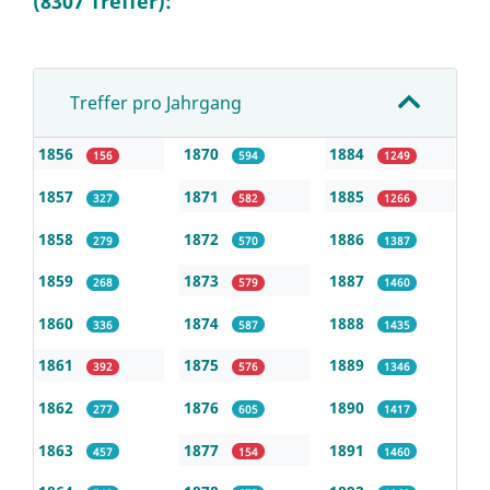
(8307 Treffer):
Treffer pro Jahrgang
1856
1870
1884
156
594
1249
1857
1871
1885
327
582
1266
1858
1872
1886
279
570
1387
1859
1873
1887
268
579
1460
1860
1874
1888
336
587
1435
1861
1875
1889
392
576
1346
1862
1876
1890
277
605
1417
1863
1877
1891
457
154
1460