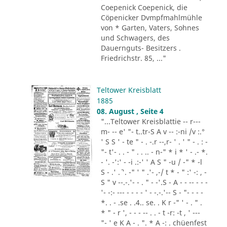
Coepenick Coepenick, die
Cöpenicker Dvmpfmahlmühle
von * Garten, Vaters, Sohnes
und Schwagers, des
Dauernguts- Besitzers .
Friedrichstr. 85, ..."
Teltower Kreisblatt
1885
08. August , Seite 4
"...Teltower Kreisblattie -- r---
m- -- e' "- t..tr-S A v -- :-ni /v :.°
' S S ' - te " - . -.r --,r- ' . ' " - . : -
"- t'- . . - " . . .. - n-" * i * ' - .- *.
- '. -':' - -i .:-' ' A S " -u / -" * -l
S - .' .´ '. -" ' " .'- ,-/ t * - " :' -: , -
S " v --.-.'- - . " - -'.S - A - - -- - - -
'- -:- --- - - - - ' - -.-.'-- S - "- - - -
*. . - .se . .4.. se. . K r -" ' - . " .
* " - r ', - - - -- . . - t -r: -t , ' ---
"- ' e K A - . ". * A -: . chüenfest