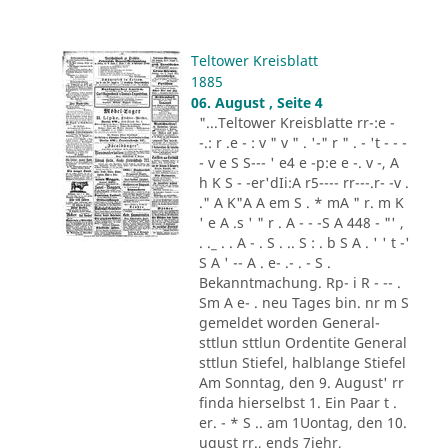
Teltower Kreisblatt
1885
06. August , Seite 4
"...Teltower Kreisblatte rr-:e -
-.: r .e - : v " v " . '-" r " . - 't - - -
- v e S S--- ' e4 e -p:e e -. v -, A
h K S - -er'dIi:A r5---- rr---.r- -v .
." A K"A A em S . * mA " r. m K
' e A .s ' " r . A - - -S A 448 - "' ,
. ._ . . A - . S . .. S : . b S A . ' ' t -'
S A ' -- A . e- .- . - S .
Bekanntmachung. Rp- i R - -- .
Sm A e- . neu Tages bin. nr m S
gemeldet worden General-
sttlun sttlun Ordentite General
sttlun Stiefel, halblange Stiefel
Am Sonntag, den 9. August' rr
finda hierselbst 1. Ein Paar t .
er. - * S .. am 1Uontag, den 10.
ugust rr., ends 7iehr,