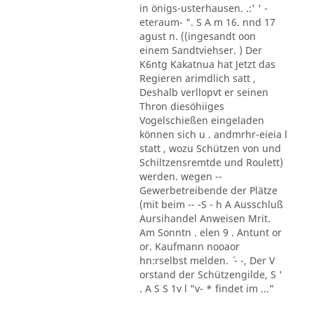
in önigs-usterhausen. .:' ' -
eteraum- ". S A m 16. nnd 17
agust n. ((ingesandt oon
einem Sandtviehser. ) Der
K6ntg Kakatnua hat Jetzt das
Regieren arimdlich satt ,
Deshalb verllopvt er seinen
Thron diesöhiiges
Vogelschießen eingeladen
können sich u . andmrhr-eieia l
statt , wozu Schützen von und
Schiltzensremtde und Roulett)
werden. wegen --
Gewerbetreibende der Plätze
(mit beim -- -S - h A Ausschluß
Aursihandel Anweisen Mrit.
Am Sonntn . elen 9 . Antunt or
or. Kaufmann nooaor
hn:rselbst melden. ´ - -, Der V
orstand der Schützengilde, S '
. A S S 1v l "v- * findet im ..."