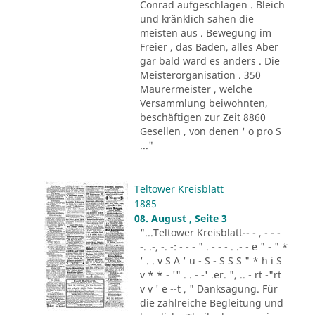
Conrad aufgeschlagen . Bleich
und kränklich sahen die
meisten aus . Bewegung im
Freier , das Baden, alles Aber
gar bald ward es anders . Die
Meisterorganisation . 350
Maurermeister , welche
Versammlung beiwohnten,
beschäftigen zur Zeit 8860
Gesellen , von denen ' o pro S
..."
Teltower Kreisblatt
1885
08. August , Seite 3
"...Teltower Kreisblatt-- - , - - -
-. .-, -. -: - - - " . - - - . .- - e " - " *
' . . v S A ' u - S - S S S " * h i S
v * * - '" . . - -' .er. ", .. - rt -"rt
v v ' e --t , " Danksagung. Für
die zahlreiche Begleitung und