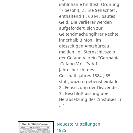
imhlnhanle hnltlbst. Ordnung .
' - besohlt, 2 . ine Sehachtet ,
enthaltend 1 , 60 M . bautes
Geld. Die Verlierer werden
aufgefordert, sich zur
Geltendmachungihrer Rechte
innerhalb 3 Mon . im
diesseitigen Amtsbüreau ,
melden . o . Sternschiesze o
der Gefang V erein "Germania
.Gefang-V n . "v A 1
Jahresbericht des
Geschäftsjahres 1884 ) 85 .
statt, wozu ergebenst einladet
2 . Feüsctzung der Divivende .
3 . Beschlußfassung über
Herabsetzung des Zinsfußes . r
..."
Neueste Mitteilungen
1885