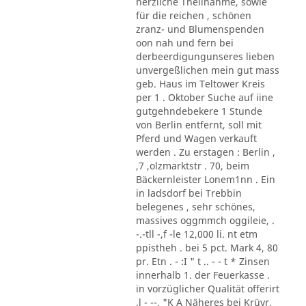
herzliche Theilnahme, sowie
für die reichen , schönen
zranz- und Blumenspenden
oon nah und fern bei
derbeerdigungunseres lieben
unvergeßlichen mein gut mass
geb. Haus im Teltower Kreis
per 1 . Oktober Suche auf iine
gutgehndebekere 1 Stunde
von Berlin entfernt, soll mit
Pferd und Wagen verkauft
werden . Zu erstagen : Berlin ,
,7 ,olzmarktstr . 70, beim
Bäckernleister Lonem1nn . Ein
in ladsdorf bei Trebbin
belegenes , sehr schönes,
massives oggmmch oggileie, .
-.-tll -,f -le 12,000 li. nt etm
ppistheh . bei 5 pct. Mark 4, 80
pr. Etn . - :I " t .. - - t * Zinsen
innerhalb 1. der Feuerkasse .
in vorzüglicher Qualität offerirt
.l - --. "K A Näheres bei Krüvr,