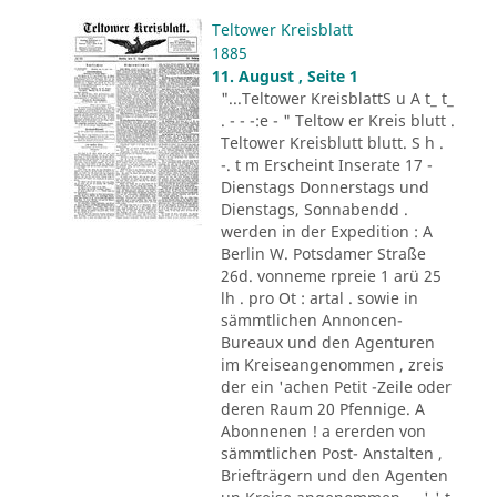
Teltower Kreisblatt
1885
11. August , Seite 1
"...Teltower KreisblattS u A t_ t_
. - - -:e - " Teltow er Kreis blutt .
Teltower Kreisblutt blutt. S h .
-. t m Erscheint Inserate 17 -
Dienstags Donnerstags und
Dienstags, Sonnabendd .
werden in der Expedition : A
Berlin W. Potsdamer Straße
26d. vonneme rpreie 1 arü 25
lh . pro Ot : artal . sowie in
sämmtlichen Annoncen-
Bureaux und den Agenturen
im Kreiseangenommen , zreis
der ein 'achen Petit -Zeile oder
deren Raum 20 Pfennige. A
Abonnenen ! a ererden von
sämmtlichen Post- Anstalten ,
Briefträgern und den Agenten