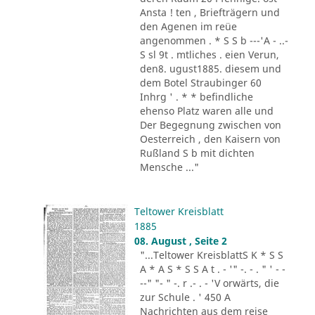
Ansta ! ten , Briefträgern und
den Agenen im reüe
angenommen . * S S b ---'A - ..-
S sl 9t . mtliches . eien Verun,
den8. ugust1885. diesem und
dem Botel Straubinger 60
Inhrg ' . * * befindliche
ehenso Platz waren alle und
Der Begegnung zwischen von
Oesterreich , den Kaisern von
Rußland S b mit dichten
Mensche ..."
Teltower Kreisblatt
1885
08. August , Seite 2
"...Teltower KreisblattS K * S S
A * A S * S S A t . - '" -. - . " ' - -
--" "- " -. r .- . - 'V orwärts, die
zur Schule . ' 450 A
Nachrichten aus dem reise