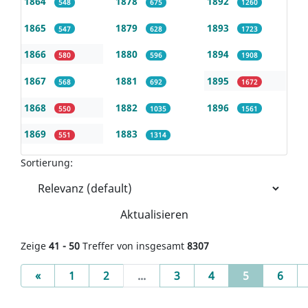
1864
1878
1892
548
675
1260
1865
1879
1893
547
628
1723
1866
1880
1894
580
596
1908
1867
1881
1895
568
692
1672
1868
1882
1896
550
1035
1561
1869
1883
551
1314
Sortierung:
Aktualisieren
Zeige
41 - 50
Treffer von insgesamt
8307
Previous
(current)
«
1
2
...
3
4
5
6