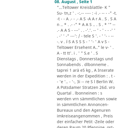
08. August , Seite 1
"...Teltower Kreisblattle- K "
Su- tn,z ' . -:.-- ---- : -i .- -- - -" -t.
-t - - A .- - .- A S -A A r A . S . S A
n .. * . .- -" * A A S .. . S . * '" --
.- A A S - ---' . . -'.'. -- ' - ' - - -' '
. -' ' -" ---': / - tele S '. - ' '- - --
-. v . ´i-S A S S S - ' '- ' A v S -
Teltower Ersehent A.." le v- ' .
A - tt tt'. i . ' " S.e ' . S
Dienstags , Donnerstags und
Sonnabends . dlbonneme .
taprei 1 arä e5 kg , A Inserate
werden in der Expedition : . t -
- 'e '.. - '-, 3i -- re S l Berlin W.
A Potsdamer Stratzen 26d. vro
Quartal . lbonneinen : s
werden vrn sämmtlichen sowie
in sämmtlichen Annoncen-
Bureaux und den Agenuren
imkreiseangenommen , Preis
der einfacher Petit -Zeile oder
deren Raum 20 Pfennige. ost-