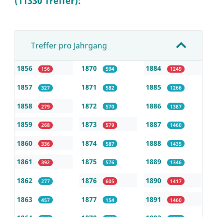
(11330 Treffer):
Treffer pro Jahrgang
1856
1870
1884
156
594
1249
1857
1871
1885
327
582
1266
1858
1872
1886
279
570
1387
1859
1873
1887
268
579
1460
1860
1874
1888
336
587
1435
1861
1875
1889
392
576
1346
1862
1876
1890
277
605
1417
1863
1877
1891
457
154
1460