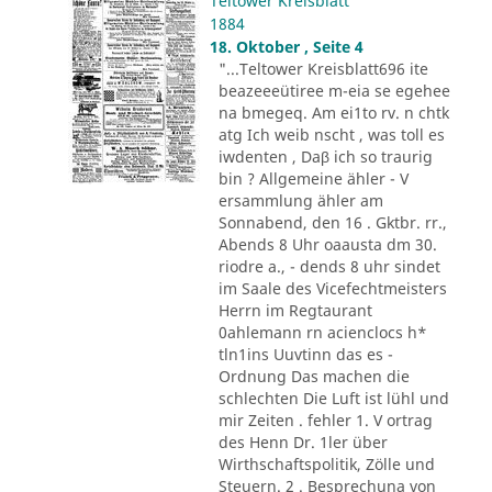
Teltower Kreisblatt
1884
18. Oktober , Seite 4
"...Teltower Kreisblatt696 ite
beazeeeütiree m-eia se egehee
na bmegeq. Am ei1to rv. n chtk
atg Ich weib nscht , was toll es
iwdenten , Daβ ich so traurig
bin ? Allgemeine ähler - V
ersammlung ähler am
Sonnabend, den 16 . Gktbr. rr.,
Abends 8 Uhr oaausta dm 30.
riodre a., - dends 8 uhr sindet
im Saale des Vicefechtmeisters
Herrn im Regtaurant
0ahlemann rn acienclocs h*
tln1ins Uuvtinn das es -
Ordnung Das machen die
schlechten Die Luft ist lühl und
mir Zeiten . fehler 1. V ortrag
des Henn Dr. 1ler über
Wirthschaftspolitik, Zölle und
Steuern. 2 . Besprechuna von