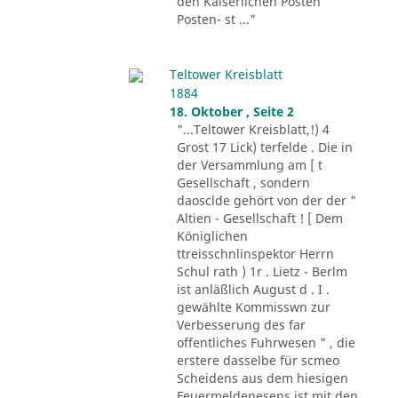
den Kaiserlichen Posten
Posten- st ..."
Teltower Kreisblatt
1884
18. Oktober , Seite 2
"...Teltower Kreisblatt,!) 4
Grost 17 Lick) terfelde . Die in
der Versammlung am [ t
Gesellschaft , sondern
daosclde gehört von der der "
Altien - Gesellschaft ! [ Dem
Königlichen
ttreisschnlinspektor Herrn
Schul rath ) 1r . Lietz - Berlm
ist anläßlich August d . I .
gewählte Kommisswn zur
Verbesserung des far
offentliches Fuhrwesen " , die
erstere dasselbe für scmeo
Scheidens aus dem hiesigen
Feuermeldenesens ist mit den