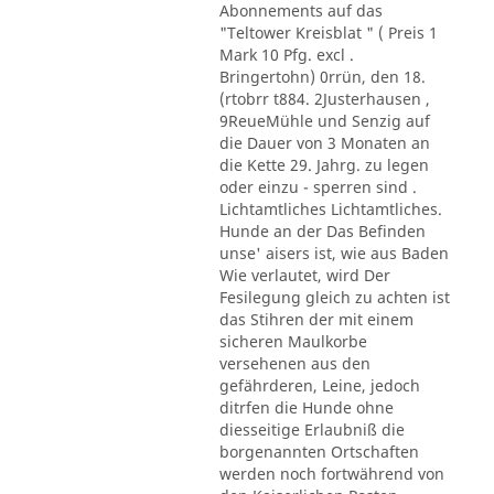
Abonnements auf das
"Teltower Kreisblat " ( Preis 1
Mark 10 Pfg. excl .
Bringertohn) 0rrün, den 18.
(rtobrr t884. 2Justerhausen ,
9ReueMühle und Senzig auf
die Dauer von 3 Monaten an
die Kette 29. Jahrg. zu legen
oder einzu - sperren sind .
Lichtamtliches Lichtamtliches.
Hunde an der Das Befinden
unse' aisers ist, wie aus Baden
Wie verlautet, wird Der
Fesilegung gleich zu achten ist
das Stihren der mit einem
sicheren Maulkorbe
versehenen aus den
gefährderen, Leine, jedoch
ditrfen die Hunde ohne
diesseitige Erlaubniß die
borgenannten Ortschaften
werden noch fortwährend von