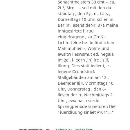
Sehachtmeisters 50 cmt -- ca.
2i /, Mrg . -- soll mit den da-
sUoutag , den 2y . d . tUts.,
Dorneiltags 10 Uhr, sollen in
Berlin , asenaideNr. 37a meine
innigesirttte l' ruu
eingetragene , zu Groß -
Lichterfelde be- befindlichen
Mahlmühlen -, Wohn- und
awsitw lieswsmut ed. hegaia
im 28 . l- edrn ,jn) ire . sili,
l0ung. Dies statt ieeler i, e -
legene Grundstück
Stallgebäuden am am 12 .
Deemder lß4, V ormittags 10
Uhr, Donnerstag , den 6-
llovemder rr. Nachmittags 2
Uhr , ewa nach serde
Sprengperiode sonetoren Die
1iuercliuung sinäet v10rr ..."