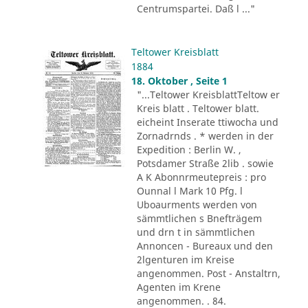
Centrumspartei. Daß l ..."
Teltower Kreisblatt
1884
18. Oktober , Seite 1
"...Teltower KreisblattTeltow er
Kreis blatt . Teltower blatt.
eicheint Inserate ttiwocha und
Zornadrnds . * werden in der
Expedition : Berlin W. ,
Potsdamer Straße 2lib . sowie
A K Abonnrmeutepreis : pro
Ounnal l Mark 10 Pfg. l
Uboaurments werden von
sämmtlichen s Bnefträgem
und drn t in sämmtlichen
Annoncen - Bureaux und den
2lgenturen im Kreise
angenommen. Post - Anstaltrn,
Agenten im Krene
angenommen. . 84.