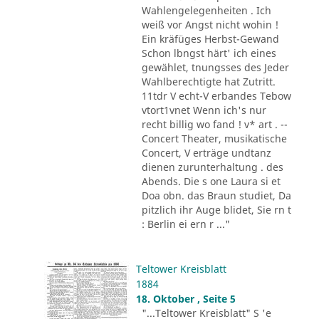
Wahlengelegenheiten . Ich
weiß vor Angst nicht wohin !
Ein kräfüges Herbst-Gewand
Schon lbngst härt' ich eines
gewählet, tnungsses des Jeder
Wahlberechtigte hat Zutritt.
11tdr V echt-V erbandes Tebow
vtort1vnet Wenn ich's nur
recht billig wo fand ! v* art . --
Concert Theater, musikatische
Concert, V erträge undtanz
dienen zurunterhaltung . des
Abends. Die s one Laura si et
Doa obn. das Braun studiet, Da
pitzlich ihr Auge blidet, Sie rn t
: Berlin ei ern r ..."
Teltower Kreisblatt
1884
18. Oktober , Seite 5
"...Teltower Kreisblatt" S 'e