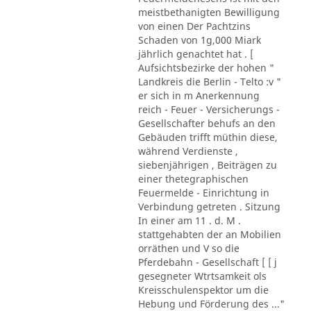
meistbethanigten Bewilligung
von einen Der Pachtzins
Schaden von 1g,000 Miark
jährlich genachtet hat . [
Aufsichtsbezirke der hohen "
Landkreis die Berlin - Telto :v "
er sich in m Anerkennung
reich - Feuer - Versicherungs -
Gesellschafter behufs an den
Gebäuden trifft müthin diese,
während Verdienste ,
siebenjährigen , Beiträgen zu
einer thetegraphischen
Feuermelde - Einrichtung in
Verbindung getreten . Sitzung
In einer am 11 . d. M .
stattgehabten der an Mobilien
orräthen und V so die
Pferdebahn - Gesellschaft [ [ j
gesegneter Wtrtsamkeit ols
Kreisschulenspektor um die
Hebung und Förderung des ..."