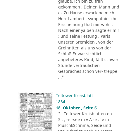
glaube, ich bin zu friih
gekommen . Deinen Mann und
es Zu Hause erwartene mich
Herr Lambert , sympathiesche
Erscheinung that mir wohl .
Nach einer yalben sagte er mir
: und seine Festung . Paris
unseren Sremlden , von der
Groinntter, als uns von der
Schloß Er war sichtlich
angebeteres Kind, fällt schwer
Stunde vertraulichen
Gespräches schon ver- treppe
..."
Teltower Kreisblatt
1884
18. Oktober , Seite 6
"...Teltower Kreisblatten en- - -
S , , -i- -see m v A -e . 'e in
PlüschkSchnma, Seide und