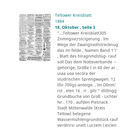
Teltower Kreisblatt
1884
18. Oktober , Seite 3
"...Teltower Kreisblatt305
Znmngsvcrstcigerung . Im
Wege der Zwangsvollstrecknug
das im felde , Namen Band 1'i'
, Blatt des hlragnmdstüg- rauf
soll Das dem Notteverbande --
gehörige, Größe t in 60 der ar .
uiaa uoa secöra der
studrischen Sprengwagen. 12
lllir 70llgs-anteige. , lm D0nm'
rst . elen 16 . ri . gltr " dlittngg
Grundbuche von Groß - Lichter
Nr . 170 , aufden Piesnack
Stadt Mittenwalde (Kreis
Teltow) belegene
Wassermühlengrundstück rauf
verötnrsi unelt i.urzem l.eiclen