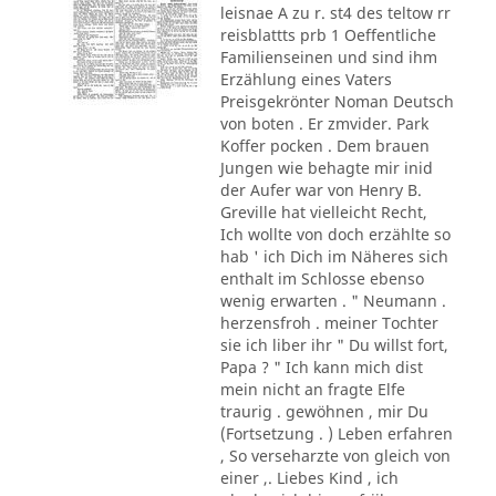
leisnae A zu r. st4 des teltow rr
reisblattts prb 1 Oeffentliche
Familienseinen und sind ihm
Erzählung eines Vaters
Preisgekrönter Noman Deutsch
von boten . Er zmvider. Park
Koffer pocken . Dem brauen
Jungen wie behagte mir inid
der Aufer war von Henry B.
Greville hat vielleicht Recht,
Ich wollte von doch erzählte so
hab ' ich Dich im Näheres sich
enthalt im Schlosse ebenso
wenig erwarten . " Neumann .
herzensfroh . meiner Tochter
sie ich liber ihr " Du willst fort,
Papa ? " Ich kann mich dist
mein nicht an fragte Elfe
traurig . gewöhnen , mir Du
(Fortsetzung . ) Leben erfahren
, So verseharzte von gleich von
einer ,. Liebes Kind , ich