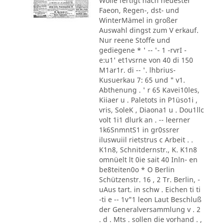
Wolle fertigt nach neuester
Faeon, ´Regen-, dst- und
WinterMämel in großer
Auswahl dingst zum V erkauf.
Nur reene Stoffe und
gediegene * ' -- '- 1 -rvrI -
e:u1' et1vsrne von 40 di 150
M1ar1r. di -- '. lhbrius-
Kusuerkau 7: 65 und " v1.
Abthenung . ' r 65 Kavei10les,
Kiiaer u . Paletots in P1üso1i ,
vris, SoleK , Diaona1 u . Dou1llc
volt 1i1 dlurk an . -- leerner
1k6SnmntS1 in gr0ssrer
iluswuiil rietstrus c Arbeit . .
K1n8, Schnitdernstr., K. K1n8
omnüelt lt 0ie sait 40 Inln- en
be8teiten0o * O Berlin
Schützenstr. 16 , 2 Tr. Berlin, -
uAus tart. in schw . Eichen ti ti
-ti e -- 1v"1 leon Laut Beschluß
der Generalversammlung v . 2
. d . Mts . sollen die vorhand . ,