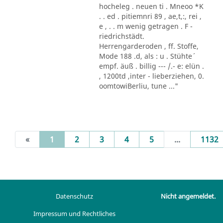
hocheleg . neuen ti . Mneoo *K
. . ed . pitiemnri 89 , ae,t,:, rei ,
e , . . m wenig getragen . F -
riedrichstädt.
Herrengarderoden , ff. Stoffe,
Mode 188 .d, als : u . Stühte´
empf. äuß . billig --- /.- e: elün .
, 1200td ,inter - lieberziehen, 0.
oomtowiBerliu, tune ..."
(current)
«
1
2
3
4
5
...
1132
Datenschutz
Nicht angemeldet.
Impressum und Rechtliches