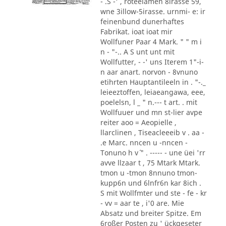
- .S -' , roteelamen 8irasse 59,
wne 3illow-5irasse. urnmi- e: ir
feinenbund dunerhaftes
Fabrikat. ioat ioat mir
Wollfuner Paar 4 Mark. " " m i
n - "-.. A S unt unt mit
Wollfutter, - -' uns Iterem 1"-i-
n aar anart. norvon - 8vnuno
etihrten Hauptantileeln in . "-._
leieeztoffen, leiaeangawa, eee,
poelelsn, l _ " n.--- t art. . mit
Wollfuuer und mn st-lier avpe
reiter aoo = Aeopielle ,
llarclinen , Tiseacleeeib v . aa -
.e Marc. nncen u -nncen -
Tonuno h v´ " . ----- - une üei 'rr
avve llzaar t , 75 Mtark Mtark.
tmon u -tmon 8nnuno tmon-
kupp6n und 6lnfr6n kar 8ich .
S mit Wollfmter und ste - fe - kr
- vv = aar te , i'0 are. Mie
Absatz und breiter Spitze. Em
6roßer Posten zu ' ückgeseter