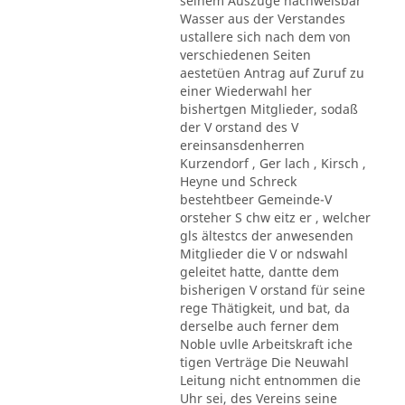
seinem Auszuge nachweisbar
Wasser aus der Verstandes
ustallere sich nach dem von
verschiedenen Seiten
aestetüen Antrag auf Zuruf zu
einer Wiederwahl her
bishertgen Mitglieder, sodaß
der V orstand des V
ereinsansdenherren
Kurzendorf , Ger lach , Kirsch ,
Heyne und Schreck
bestehtbeer Gemeinde-V
orsteher S chw eitz er , welcher
gls ältestcs der anwesenden
Mitglieder die V or ndswahl
geleitet hatte, dantte dem
bisherigen V orstand für seine
rege Thätigkeit, und bat, da
derselbe auch ferner dem
Noble uvlle Arbeitskraft iche
tigen Verträge Die Neuwahl
Leitung nicht entnommen die
Uhr sei, des Vereins seine