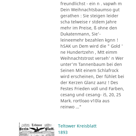
freundlichst - ein n . vapwh m
Dein Weihnachtsbaumso gut
gerathen : Sie steigen leider
scha telweise r stdem Jahre
mehr im Preise, ß ohne den
Dukatenmann, Sie'-
leineemehr bezahlen kgnn !
hSAK un Dem wird die " Gold '
ne Hundertzehn , Mtt eimm
Weihnachtstrost verseh' n Wer
unter'm Tannenbaum bei den
Seinen Mit einem Schlafrock
wird erscheinen, Der fühlet bei
der Kerzen Glanz aanz ! Des
Festes Frieden voll und Farben,
cesang und cesang- i5, 20, 25
Mark. rortloao v10la aus
reinwo ..."
Teltower Kreisblatt
1893