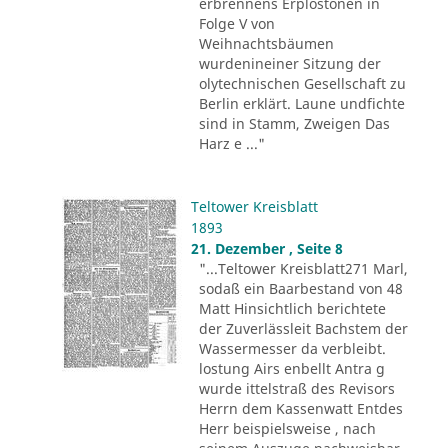
erbrennens Erplostonen in
Folge V von
Weihnachtsbäumen
wurdenineiner Sitzung der
olytechnischen Gesellschaft zu
Berlin erklärt. Laune undfichte
sind in Stamm, Zweigen Das
Harz e ..."
Teltower Kreisblatt
1893
21. Dezember , Seite 8
"...Teltower Kreisblatt271 Marl,
sodaß ein Baarbestand von 48
Matt Hinsichtlich berichtete
der Zuverlässleit Bachstem der
Wassermesser da verbleibt.
lostung Airs enbellt Antra g
wurde ittelstraß des Revisors
Herrn dem Kassenwatt Entdes
Herr beispielsweise , nach