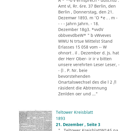
A * *-o v ernsprech - uuschtu :
Amt vl, Rr. 6re. 37 Berlin, den
Berlin , Donnerstag, den 21.
Dezemwr 1893. m 'O *e . . m -
- - - Jahrn Jahrn. - 18.
Dezember 18g3. *vvdV
obbvevdbeW* " b vWveves
WWU N trtue Mittelst Stand
Erlasses 15 058 vom -- W
ohnort . il . Dezember d. Js. hat
der Herr Ober- ir ir v bitten
unsere verehrten Leser Leser, -
- (l . P. Nr. beie
bevorstehenden
Onartalswechsel des die l 2 /l
räsident die Abtrennung
Zenlden oer und ..."
Teltower Kreisblatt
1893
21. Dezember , Seite 3
"...Teltower KreisblattW1AS na