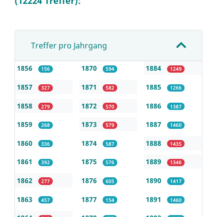
(12224 Treffer):
Treffer pro Jahrgang
1856
1870
1884
156
594
1249
1857
1871
1885
327
582
1266
1858
1872
1886
279
570
1387
1859
1873
1887
268
579
1460
1860
1874
1888
336
587
1435
1861
1875
1889
392
576
1346
1862
1876
1890
277
605
1417
1863
1877
1891
457
154
1460