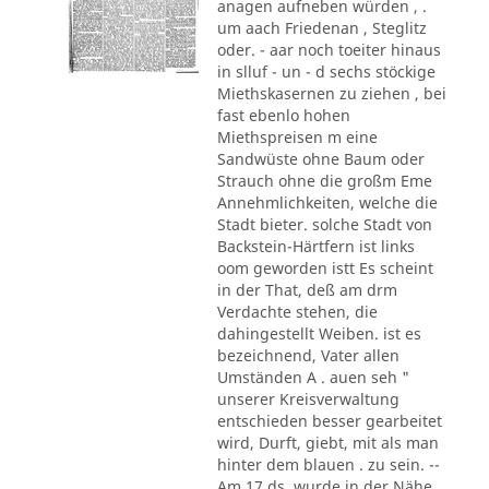
anagen aufneben würden , .
um aach Friedenan , Steglitz
oder. - aar noch toeiter hinaus
in slluf - un - d sechs stöckige
Miethskasernen zu ziehen , bei
fast ebenlo hohen
Miethspreisen m eine
Sandwüste ohne Baum oder
Strauch ohne die großm Eme
Annehmlichkeiten, welche die
Stadt bieter. solche Stadt von
Backstein-Härtfern ist links
oom geworden istt Es scheint
in der That, deß am drm
Verdachte stehen, die
dahingestellt Weiben. ist es
bezeichnend, Vater allen
Umständen A . auen seh "
unserer Kreisverwaltung
entschieden besser gearbeitet
wird, Durft, giebt, mit als man
hinter dem blauen . zu sein. --
Am 17 ds. wurde in der Nähe