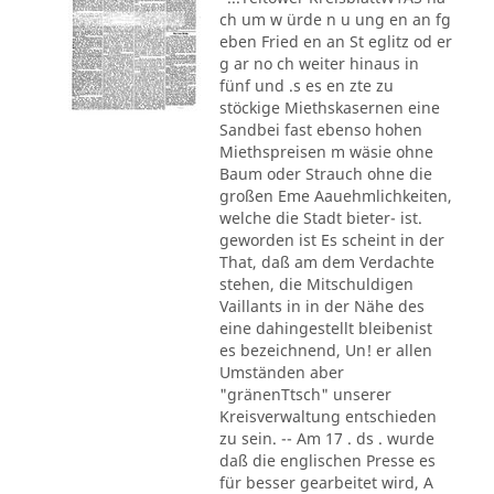
ch um w ürde n u ung en an fg
eben Fried en an St eglitz od er
g ar no ch weiter hinaus in
fünf und .s es en zte zu
stöckige Miethskasernen eine
Sandbei fast ebenso hohen
Miethspreisen m wäsie ohne
Baum oder Strauch ohne die
großen Eme Aauehmlichkeiten,
welche die Stadt bieter- ist.
geworden ist Es scheint in der
That, daß am dem Verdachte
stehen, die Mitschuldigen
Vaillants in in der Nähe des
eine dahingestellt bleibenist
es bezeichnend, Un! er allen
Umständen aber
"gränenTtsch" unserer
Kreisverwaltung entschieden
zu sein. -- Am 17 . ds . wurde
daß die englischen Presse es
für besser gearbeitet wird, A