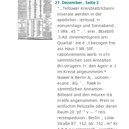
21. Dezember , Seite 2
"...Teltower Kreisblattrlcbeini
Inserate werden in der
xpedirton : ientuod. rr
eonuerstags und Sonnabend .
1 VRk . e5 "' . '. erei . Btsebll5
.S Ad .mnementspreis orn
Quartal : eie ´e -,t bezogen frei
ass Haus 1 Mt. 50f.
rabonnements werb -n v1n
sämmtlichen sost-Anstalten
Bri-strügern 1r. den Ageir: e .t
im Kreise angeunmmm *
lkower K Berlin A, . uünom -
ecane . 8G. ' . . fowk ln
sämmtlichen Annamon-
Bitteant and den mturen trä
irrelfe angenommen. Preis nr
einfüchm PelUzelle oder deren
Raum 20 'pf. " v --- " reis
reisexpeduion : Berlin ., Lüiw-
Straße 87 . 152. otr. 152 . m" Ki