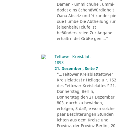
Damen - ummi chuhe . ummi-
dodet eins 8chen8Würdigheit
Oana Absetz und ½ kunder pie
oue l umbe Die Abtheilung rür
(eleenbeit81ciufe ist
be80nders reied Zur Angabe
erhaltrn det Größe gen ..."
Teltower Kreisblatt
1893
21. Dezember , Seite 7
"...Teltower Kreisblattettower
Kreislelattes! r Heilage u r. 152
des "ettower Kreislelattes!' 21.
Donnerstag, Berlin,
Donnerstag den 21 Dezember
803. durch zu bewirken,
erfolgen, S daß, e wo n solche
paar Beschterungen Stunden
ichten aus dem Kreise und
Provinz. der Provinz Berlin , 20.