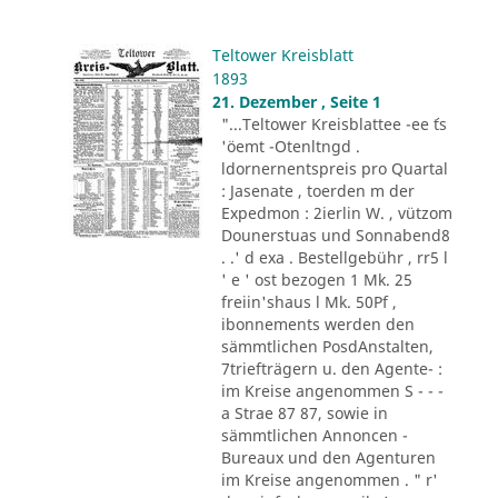
Teltower Kreisblatt
1893
21. Dezember , Seite 1
"...Teltower Kreisblattee -ee ´ts
'öemt -Otenltngd .
ldornernentspreis pro Quartal
: Jasenate , toerden m der
Expedmon : 2ierlin W. , vützom
Dounerstuas und Sonnabend8
. .' d exa . Bestellgebühr , rr5 l
' e ' ost bezogen 1 Mk. 25
freiin'shaus l Mk. 50Pf ,
ibonnements werden den
sämmtlichen PosdAnstalten,
7triefträgern u. den Agente- :
im Kreise angenommen S - - -
a Strae 87 87, sowie in
sämmtlichen Annoncen -
Bureaux und den Agenturen
im Kreise angenommen . " r'