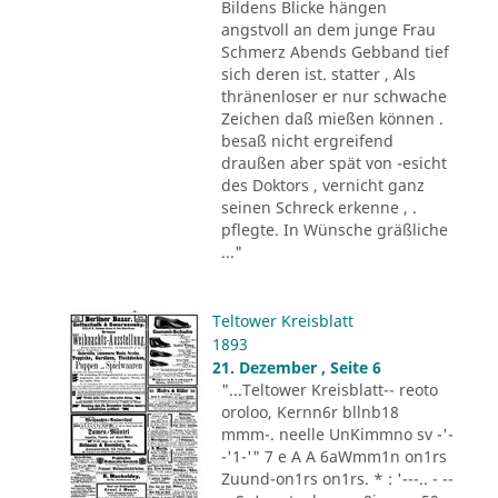
Bildens Blicke hängen
angstvoll an dem junge Frau
Schmerz Abends Gebband tief
sich deren ist. statter , Als
thränenloser er nur schwache
Zeichen daß mießen können .
besaß nicht ergreifend
draußen aber spät von -esicht
des Doktors , vernicht ganz
seinen Schreck erkenne , .
pflegte. In Wünsche gräßliche
..."
Teltower Kreisblatt
1893
21. Dezember , Seite 6
"...Teltower Kreisblatt-- reoto
oroloo, Kernn6r bllnb18
mmm-. neelle UnKimmno sv -'-
-'1-'" 7 e A A 6aWmm1n on1rs
Zuund-on1rs on1rs. * : '---.. - --