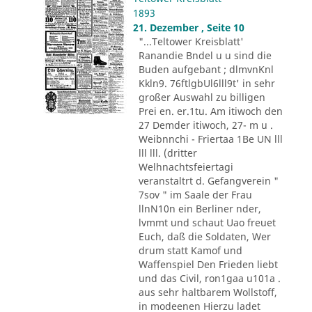
1893
21. Dezember , Seite 10
"...Teltower Kreisblatt'
Ranandie Bndel u u sind die
Buden aufgebant ; dlmvnKnl
Kkln9. 76ftlgbUl6lll9t' in sehr
großer Auswahl zu billigen
Prei en. er.1tu. Am itiwoch den
27 Demder itiwoch, 27- m u .
Weibnnchi - Friertaa 1Be UN lll
lll lll. (dritter
Welhnachtsfeiertagi
veranstaltrt d. Gefangverein "
7sov " im Saale der Frau
llnN10n ein Berliner nder,
lvmmt und schaut Uao freuet
Euch, daß die Soldaten, Wer
drum statt Kamof und
Waffenspiel Den Frieden liebt
und das Civil, ron1gaa u101a .
aus sehr haltbarem Wollstoff,
in modeenen Hierzu ladet