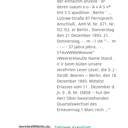
der einfachm anzeile ' er
deren iuaum o o -´ A v A S v*
tlnt S S xpedition : Berlin ' . ,
Lützow-Straße 87 Fernsprech
Anschluß . Amt Vl, Nr. 671. Nr.
l52 l52. er Berlin , Donnerstag
den 21 Dezember 1893. 21.
Donnerstag, - . m .-1 vle " - . m
- - -- - 37 Jabra Jabra. . - .
S*AvVWWeWvevve"
vWeerereovuDe Name Stand .
ir ir beim büten unsere
verehrten Leser Leser, die )i ,) -
)Groß- Beeren -- Berlin, den 18.
Dezember 1893. Mittelst
Erlasses vom 11 . Dezember d.
Js. 0 . B. Nr. t5858 -- hut der
Herr Ober bevorstehenden
Quartalswechsel des
Erneuernag 1 Marc rech ..."
Teltower Kreisblatt