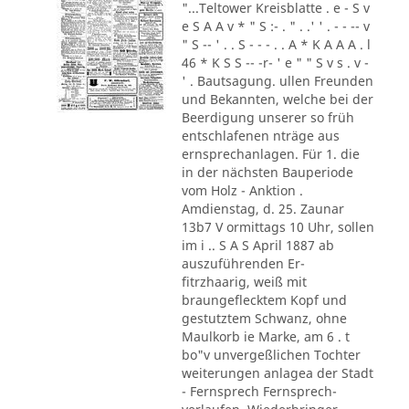
"...Teltower Kreisblatte . e - S v
e S A A v * " S :- . " . .' ' . - - -- v
" S -- ' . . S - - - . . A * K A A A . l
46 * K S S -- -r- ' e " " S v s . v -
' . Bautsagung. ullen Freunden
und Bekannten, welche bei der
Beerdigung unserer so früh
entschlafenen nträge aus
ernsprechanlagen. Für 1. die
in der nächsten Bauperiode
vom Holz - Anktion .
Amdienstag, d. 25. Zaunar
13b7 V ormittags 10 Uhr, sollen
im i .. S A S April 1887 ab
auszuführenden Er-
fitrzhaarig, weiß mit
braungeflecktem Kopf und
gestutztem Schwanz, ohne
Maulkorb ie Marke, am 6 . t
bo"v unvergeßlichen Tochter
weiterungen anlagea der Stadt
- Fernsprech Fernsprech-