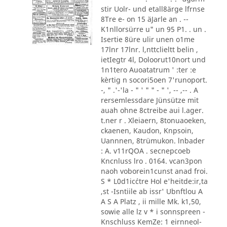
stir Uolr- und etall8ärge lfrnse
8Tre e- on 15 äJarle an . --
K1nllorsürre u" un 95 P1. . un .
Isertie 8üre ulir unen o1me
17lnr 17lnr. l,nttclieltt belin ,
ietIegtr 4l, Doloorut10nort und
1n1tero Auoatatrum ' :ter :e
kèrtig n socori5oen 7'runoport.
-, " .'-'la - " ' " " - " ', -- ,-- . A
rersemlessdare Jünsütze mit
auah ohne 8ctreibe aui l.ager.
t.ner r . Xleiaern, 8tonuaoeken,
ckaenen, Kaudon, Knpsoin,
Uannnen, 8trümukon. lnbader
: A. v11rQOA . secnepcoeb
Kncnluss lro . 0164. vcan3pon
naoh voborein1cunst anad froi.
S * L0d1ic´ctre Hol e'heitde:ir,ta
,st -Isntiile ab issr' Ubnftlou A
A S A Platz , ii mille Mk. k1,50,
sowie alle lz v * i sonnspreen -
Knschluss KemZe: 1 eirnneol-