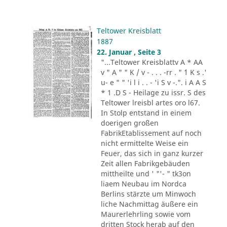
Teltower Kreisblatt
1887
22. Januar , Seite 3
"...Teltower Kreisblattv A * AA
v " A " " K / v - . . . -rr . " ´1 K s .'
u- e " " 'i l i . . - 'i S v -.". i A A S
* 1 .D S - Heilage zu issr. S des
Teltower lreisbl artes oro l67.
In Stolp entstand in einem
doerigen großen
FabrikEtablissement auf noch
nicht ermittelte Weise ein
Feuer, das sich in ganz kurzer
Zeit allen Fabrikgebäuden
mittheilte und ' "'- " tk3on
liaem Neubau im Nordca
Berlins stärzte um Minwoch
liche Nachmittag äußere ein
Maurerlehrling sowie vom
dritten Stock herab auf den