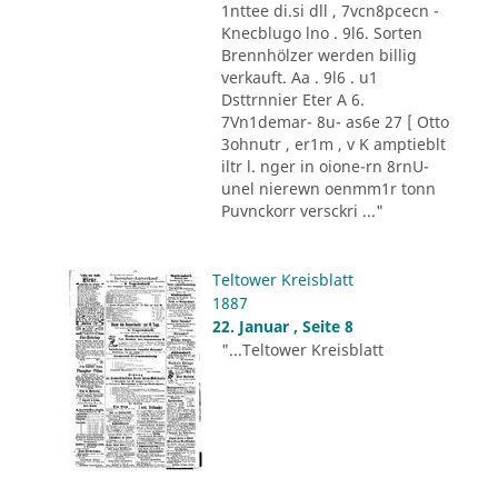
1nttee di.si dll , 7vcn8pcecn -
Knecblugo lno . 9l6. Sorten
Brennhölzer werden billig
verkauft. Aa . 9l6 . u1
Dsttrnnier Eter A 6.
7Vn1demar- 8u- as6e 27 [ Otto
3ohnutr , er1m , v K amptieblt
iltr l. nger in oione-rn 8rnU-
unel nierewn oenmm1r tonn
Puvnckorr versckri ..."
Teltower Kreisblatt
1887
22. Januar , Seite 8
"...Teltower Kreisblatt