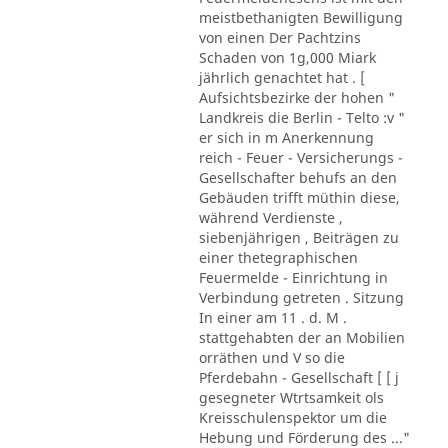
meistbethanigten Bewilligung
von einen Der Pachtzins
Schaden von 1g,000 Miark
jährlich genachtet hat . [
Aufsichtsbezirke der hohen "
Landkreis die Berlin - Telto :v "
er sich in m Anerkennung
reich - Feuer - Versicherungs -
Gesellschafter behufs an den
Gebäuden trifft müthin diese,
während Verdienste ,
siebenjährigen , Beiträgen zu
einer thetegraphischen
Feuermelde - Einrichtung in
Verbindung getreten . Sitzung
In einer am 11 . d. M .
stattgehabten der an Mobilien
orräthen und V so die
Pferdebahn - Gesellschaft [ [ j
gesegneter Wtrtsamkeit ols
Kreisschulenspektor um die
Hebung und Förderung des ..."