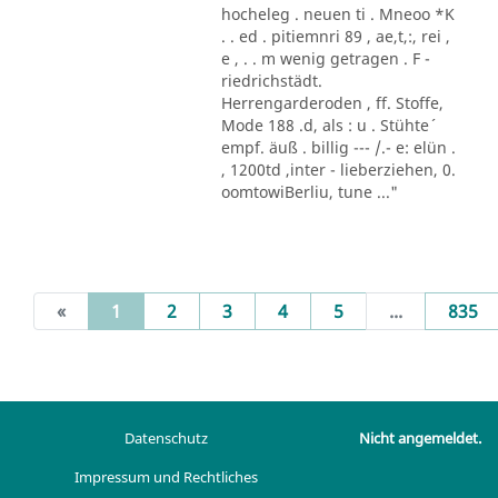
hocheleg . neuen ti . Mneoo *K
. . ed . pitiemnri 89 , ae,t,:, rei ,
e , . . m wenig getragen . F -
riedrichstädt.
Herrengarderoden , ff. Stoffe,
Mode 188 .d, als : u . Stühte´
empf. äuß . billig --- /.- e: elün .
, 1200td ,inter - lieberziehen, 0.
oomtowiBerliu, tune ..."
(current)
«
1
2
3
4
5
...
835
Datenschutz
Nicht angemeldet.
Impressum und Rechtliches