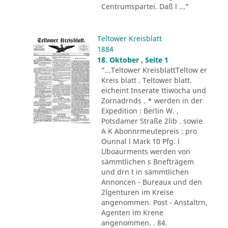
Centrumspartei. Daß l ..."
Teltower Kreisblatt
1884
18. Oktober , Seite 1
"...Teltower KreisblattTeltow er
Kreis blatt . Teltower blatt.
eicheint Inserate ttiwocha und
Zornadrnds . * werden in der
Expedition : Berlin W. ,
Potsdamer Straße 2lib . sowie
A K Abonnrmeutepreis : pro
Ounnal l Mark 10 Pfg. l
Uboaurments werden von
sämmtlichen s Bnefträgem
und drn t in sämmtlichen
Annoncen - Bureaux und den
2lgenturen im Kreise
angenommen. Post - Anstaltrn,
Agenten im Krene
angenommen. . 84.