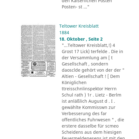
den Kaiserlichen Posten
Posten- st ..."
Teltower Kreisblatt
1884
18. Oktober , Seite 2
"...Teltower Kreisblatt,!) 4
Grost 17 Lick) terfelde . Die in
der Versammlung am [ t
Gesellschaft , sondern
daosclde gehört von der der "
Altien - Gesellschaft ! [ Dem
Königlichen
ttreisschnlinspektor Herrn
Schul rath ) 1r . Lietz - Berlm
ist anläßlich August d . I .
gewählte Kommisswn zur
Verbesserung des far
offentliches Fuhrwesen " , die
erstere dasselbe für scmeo
Scheidens aus dem hiesigen
Feuermeldenesens ist mit den