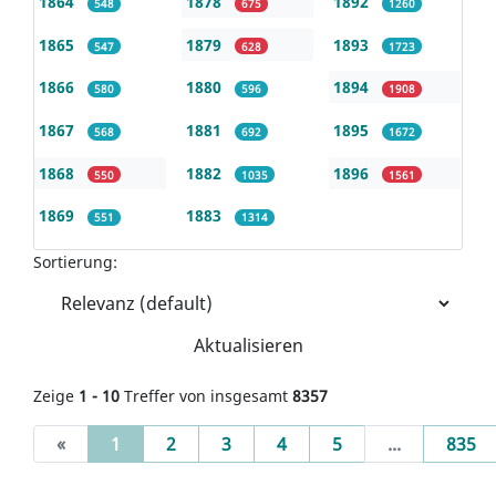
1864
1878
1892
548
675
1260
1865
1879
1893
547
628
1723
1866
1880
1894
580
596
1908
1867
1881
1895
568
692
1672
1868
1882
1896
550
1035
1561
1869
1883
551
1314
Sortierung:
Aktualisieren
Zeige
1 - 10
Treffer von insgesamt
8357
(current)
«
1
2
3
4
5
...
835