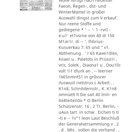
Wolle fertigt nach neuester
Faeon, ´Regen-, dst- und
WinterMämel in großer
Auswahl dingst zum V erkauf.
Nur reene Stoffe und
gediegene * ' -- '- 1 -rvrI -
e:u1' et1vsrne von 40 di 150
M1ar1r. di -- '. lhbrius-
Kusuerkau 7: 65 und " v1.
Abthenung . ' r 65 Kavei10les,
Kiiaer u . Paletots in P1üso1i ,
vris, SoleK , Diaona1 u . Dou1llc
volt 1i1 dlurk an . -- leerner
1k6SnmntS1 in gr0ssrer
iluswuiil rietstrus c Arbeit . .
K1n8, Schnitdernstr., K. K1n8
omnüelt lt 0ie sait 40 Inln- en
be8teiten0o * O Berlin
Schützenstr. 16 , 2 Tr. Berlin, -
uAus tart. in schw . Eichen ti ti
-ti e -- 1v"1 leon Laut Beschluß
der Generalversammlung v . 2
. d . Mts . sollen die vorhand . ,