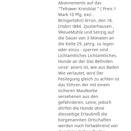
Abonnements auf das
"Teltower Kreisblat " ( Preis 1
Mark 10 Pfg. excl .
Bringertohn) 0rrün, den 18.
(rtobrr t884. 2Justerhausen ,
9ReueMühle und Senzig auf
die Dauer von 3 Monaten an
die Kette 29. Jahrg. zu legen
oder einzu - sperren sind .
Lichtamtliches Lichtamtliches.
Hunde an der Das Befinden
unse' aisers ist, wie aus Baden
Wie verlautet, wird Der
Fesilegung gleich zu achten ist
das Stihren der mit einem
sicheren Maulkorbe
versehenen aus den
gefährderen, Leine, jedoch
ditrfen die Hunde ohne
diesseitige Erlaubniß die
borgenannten Ortschaften
werden noch fortwährend von