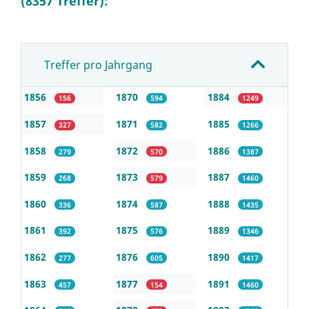
(8357 Treffer):
Treffer pro Jahrgang
1856
1870
1884
156
594
1249
1857
1871
1885
327
582
1266
1858
1872
1886
279
570
1387
1859
1873
1887
268
579
1460
1860
1874
1888
336
587
1435
1861
1875
1889
392
576
1346
1862
1876
1890
277
605
1417
1863
1877
1891
457
154
1460