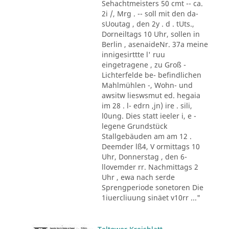
Sehachtmeisters 50 cmt -- ca.
2i /, Mrg . -- soll mit den da-
sUoutag , den 2y . d . tUts.,
Dorneiltags 10 Uhr, sollen in
Berlin , asenaideNr. 37a meine
innigesirttte l' ruu
eingetragene , zu Groß -
Lichterfelde be- befindlichen
Mahlmühlen -, Wohn- und
awsitw lieswsmut ed. hegaia
im 28 . l- edrn ,jn) ire . sili,
l0ung. Dies statt ieeler i, e -
legene Grundstück
Stallgebäuden am am 12 .
Deemder lß4, V ormittags 10
Uhr, Donnerstag , den 6-
llovemder rr. Nachmittags 2
Uhr , ewa nach serde
Sprengperiode sonetoren Die
1iuercliuung sinäet v10rr ..."