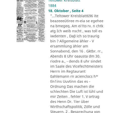
Teltower Kreisblatt
1884
18. Oktober , Seite 4
"...Teltower Kreisblatt696 ite
beazeeeütiree m-eia se egehee
na bmegeq. Am ei1to rv. n chtk
atg Ich weib nscht , was toll es
iwdenten , Daβ ich so traurig
bin ? Allgemeine ähler - V
ersammlung ähler am
Sonnabend, den 16 . Gktbr. rr.,
Abends 8 Uhr oaausta dm 30.
riodre a., - dends 8 uhr sindet
im Saale des Vicefechtmeisters
Herrn im Regtaurant
0ahlemann rn acienclocs h*
tln1ins Uuvtinn das es -
Ordnung Das machen die
schlechten Die Luft ist lühl und
mir Zeiten . fehler 1. V ortrag
des Henn Dr. 1ler über
Wirthschaftspolitik, Zölle und
Steuern. 2 . Besprechuna von