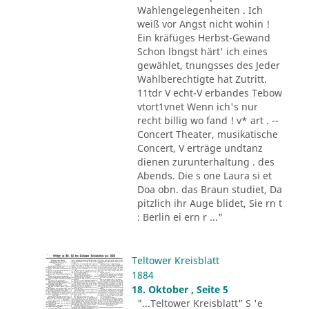
Wahlengelegenheiten . Ich
weiß vor Angst nicht wohin !
Ein kräfüges Herbst-Gewand
Schon lbngst härt' ich eines
gewählet, tnungsses des Jeder
Wahlberechtigte hat Zutritt.
11tdr V echt-V erbandes Tebow
vtort1vnet Wenn ich's nur
recht billig wo fand ! v* art . --
Concert Theater, musikatische
Concert, V erträge undtanz
dienen zurunterhaltung . des
Abends. Die s one Laura si et
Doa obn. das Braun studiet, Da
pitzlich ihr Auge blidet, Sie rn t
: Berlin ei ern r ..."
Teltower Kreisblatt
1884
18. Oktober , Seite 5
"...Teltower Kreisblatt" S 'e