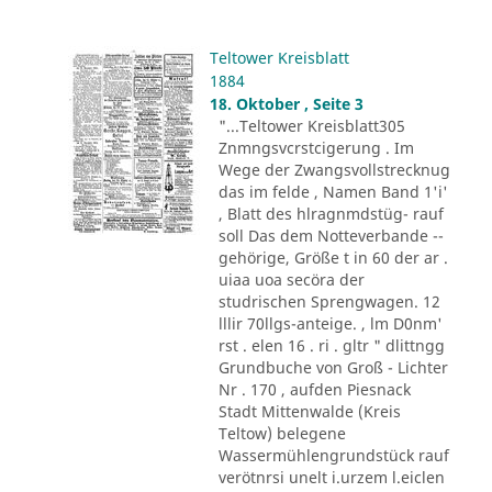
Teltower Kreisblatt
1884
18. Oktober , Seite 3
"...Teltower Kreisblatt305
Znmngsvcrstcigerung . Im
Wege der Zwangsvollstrecknug
das im felde , Namen Band 1'i'
, Blatt des hlragnmdstüg- rauf
soll Das dem Notteverbande --
gehörige, Größe t in 60 der ar .
uiaa uoa secöra der
studrischen Sprengwagen. 12
lllir 70llgs-anteige. , lm D0nm'
rst . elen 16 . ri . gltr " dlittngg
Grundbuche von Groß - Lichter
Nr . 170 , aufden Piesnack
Stadt Mittenwalde (Kreis
Teltow) belegene
Wassermühlengrundstück rauf
verötnrsi unelt i.urzem l.eiclen