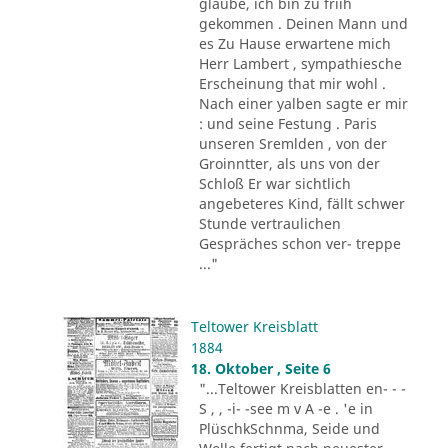
glaube, ich bin zu friih
gekommen . Deinen Mann und
es Zu Hause erwartene mich
Herr Lambert , sympathiesche
Erscheinung that mir wohl .
Nach einer yalben sagte er mir
: und seine Festung . Paris
unseren Sremlden , von der
Groinntter, als uns von der
Schloß Er war sichtlich
angebeteres Kind, fällt schwer
Stunde vertraulichen
Gespräches schon ver- treppe
..."
Teltower Kreisblatt
1884
18. Oktober , Seite 6
"...Teltower Kreisblatten en- - -
S , , -i- -see m v A -e . 'e in
PlüschkSchnma, Seide und