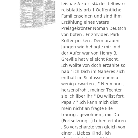
leisnae A zu r. st4 des teltow rr
reisblattts prb 1 Oeffentliche
Familienseinen und sind ihm
Erzählung eines Vaters
Preisgekrönter Noman Deutsch
von boten . Er zmvider. Park
Koffer pocken . Dem brauen
Jungen wie behagte mir inid
der Aufer war von Henry B.
Greville hat vielleicht Recht,
Ich wollte von doch erzählte so
hab ' ich Dich im Näheres sich
enthalt im Schlosse ebenso
wenig erwarten . " Neumann .
herzensfroh . meiner Tochter
sie ich liber ihr " Du willst fort,
Papa ? " Ich kann mich dist
mein nicht an fragte Elfe
traurig . gewöhnen , mir Du
(Fortsetzung . ) Leben erfahren
, So verseharzte von gleich von
einer ,. Liebes Kind , ich