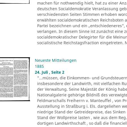
machen für nothwendig hielt, hat zu einer Anza
deutschen Socialdemokratie Veranlassung ge
verschiedensten Seiten Stimmen erhoben worde
erwählten socialdemokratischen Reichsboten a
Partei bezeichnen und ein „entschiedeneres", 
verlangen. In diesem Sinne ist zunächst eine
socialdemokratischer Delegirter für die Meinu
socialistische Reichstagsfraction eingetreten.
Neueste Mitteilungen
1885
24. Juli , Seite 2
"...müssen, die Einkommen- und Grundsteuern
insbesondere der Landwirth, mit vielfachen R
der Verwaltung. Seine Majestät der König ha
Nationalgalerie gehörige Bildniß des verewigte
Feldmarschalls Freiherrn v. Manteuffel , von P
Ausstellung in Straßburg i. Els. dargeliehen w
niedrige Stand der Getreidepreise, das Sinke
Stand der Wollpreise lasten , wie aus dem Reg.
dortigen Landwirthschaft , so daß die financi