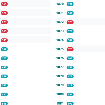
1870
156
594
1871
327
582
1872
279
570
1873
268
579
1874
336
587
1875
392
576
1876
277
605
1877
457
154
1878
548
675
1879
547
628
1880
580
596
1881
568
692