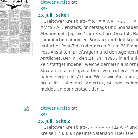
Teltower Kreisblatt
1885
25. Juli , Seite 1
"...Teltower Kreisblatt- * K ' * * A v " - S ,"' " 
* v "S - A Dienstags, onnerstags und Sonnabend
Abonnemet , Jopreie 1 ar e5 sd pro Quartal . Be
sämmtlichen binoncen-Bureaux und deii Agen
einfacher Petit-Zeile oder deren Raum 20 Pf
Post-Anstalten, Briefträgern und den Agenten
Amtliches. Berlin , den 24 . Inli 1885 . in erlin de
Zeit stattgefundeneii welche dernalen aus Ar
Staaten an einem gesterben . von früherer Prä
haben gegen die Art und Weise wie Ausländer, 
protestirt, esten ord - Amerika , ist , wie so
meldet, amdonnerstag , den ..."
Teltower Kreisblatt
1885
25. Juli , Seite 2
"...Teltower Kreisblatt- . - . - - -- - - 422 A ´ -' und
Kreise 1 " K K K i geeinte Vaterland ! Der feier