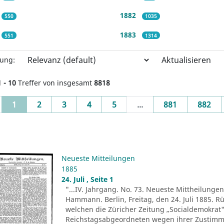
1882
550
1035
1883
551
1314
Aktualisieren
rung:
1 - 10
Treffer von insgesamt
8818
(current)
1
2
3
4
5
...
881
882
Neueste Mitteilungen
1885
24. Juli , Seite 1
"...IV. Jahrgang. No. 73. Neueste Mittheilungen.
Hammann. Berlin, Freitag, den 24. Juli 1885. R
welchen die Züricher Zeitung „Socialdemokrat" 
Reichstagsabgeordneten wegen ihrer Zustim