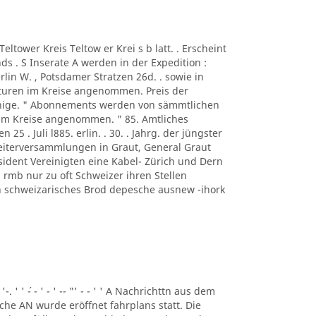
A Teltower Kreis Teltow er Krei s b latt. . Erscheint
s . S Inserate A werden in der Expedition :
rlin W. , Potsdamer Stratzen 26d. . sowie in
turen im Kreise angenommen. Preis der
ennige. " Abonnements werden von sämmtlichen
 im Kreise angenommen. " 85. Amtliches
n 25 . Juli l885. erlin. . 30. . Jahrg. der jüngster
beiterversammlungen in Graut, General Graut
sident Vereinigten eine Kabel- Zürich und Dern
rmb nur zu oft Schweizer ihren Stellen
eben schweizarisches Brod depesche ausnew -ihork
 '-. ' ' ´- - ' - ' -- "' - - ' ' A Nachrichttn aus dem
liche AN wurde eröffnet fahrplans statt. Die