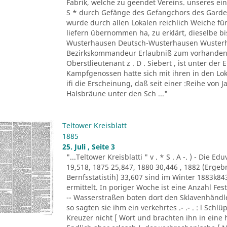
Fabrik, welche zu geendet Vereins. unseres ein
S * durch Gefänge des Gefangchors des Garde-
wurde durch allen Lokalen reichlich Weiche für
liefern übernommen ha, zu erklärt, dieselbe bi
Wusterhausen Deutsch-Wusterhausen Wusterha
Bezirkskommandeur Erlaubniß zum vorhandene
Oberstlieutenant z . D . Siebert , ist unter de
Kampfgenossen hatte sich mit ihren in den Lo
ifi die Erscheinung, daß seit einer :Reihe von Ja
Halsbräune unter den Sch ..."
Teltower Kreisblatt
1885
25. Juli , Seite 3
"...Teltower Kreisblatti " v . * S . A -. ) - Di
19,518, 1875 25,847, 1880 30,446 , 1882 (Erge
Bernfsstatistih) 33,607 sind im Winter 1883k8
ermittelt. In poriger Woche ist eine Anzahl F
-- Wasserstraßen boten dort den Sklavenhändl
so sagten sie ihm ein verkehrtes .- .- . : l Sch
Kreuzer nicht [ Wort und brachten ihn in eine 