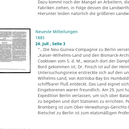
Dazu kommt noch der Mangel an Arbeitern, di
Fabriken ziehen, in Folge dessen die Landwir
Hierunter leiden natürlich die größeren Landwir
Neueste Mitteilungen
1885
24. Juli , Seite 3
"...Die Neu-Guinea-Compagnie zu Berlin versen
„Kaiser-Wilhelms-Land und den Bismarck-Archi
Cooktown vom 5. d. M., wonach dort der Dampfe
Bord gekommen ist. Dr. Finsch ist auf der Heim
Untersuchungsreise erstreckte sich auf den u
Wilhelms-Land, von Astriloba-Bay bis Humbold
schiffbarer Fluß entdeckt. Das Land eignet sich
Eingeborenen waren freundlich. Am 29. Juni ha
Expedition Berlin verlassen, um sich über Ba
zu begeben und dort Stationen zu errichten. 
Bromberg ist zum Ober-Verwaltungs-Gerichts-
Rietschel zu Berlin ist zum etatsmäßigen Profes