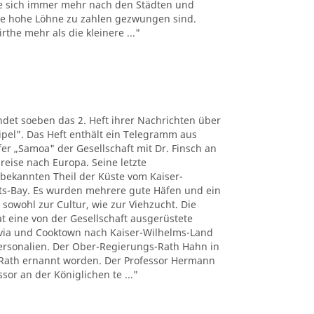
e sich immer mehr nach den Städten und
the hohe Löhne zu zahlen gezwungen sind.
the mehr als die kleinere ..."
det soeben das 2. Heft ihrer Nachrichten über
pel". Das Heft enthält ein Telegramm aus
r „Samoa" der Gesellschaft mit Dr. Finsch an
reise nach Europa. Seine letzte
nbekannten Theil der Küste vom Kaiser-
ts-Bay. Es wurden mehrere gute Häfen und ein
 sowohl zur Cultur, wie zur Viehzucht. Die
t eine von der Gesellschaft ausgerüstete
tavia und Cooktown nach Kaiser-Wilhelms-Land
Personalien. Der Ober-Regierungs-Rath Hahn in
Rath ernannt worden. Der Professor Hermann
sor an der Königlichen te ..."