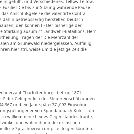
e in gefüllt. und Verschiedenes. Teltow Teltow.
 FüsilierDie bis zur Sitzung währende Pause
 das Anschlußgeleise die valentirte Contra
s dahin betriebssertig herstellen Deutsch
usen, den können l - Der bisherige der
 Stärkung ausum r" Landwehr-Bataillons, Herr
r Ertheilung Tragen der Die Mehrzahl der
kalen am Grunewald niedergelassen, Auffällig
hren hier stri, weise um die jetzige Zeit die
e Eduvohnerzahl Charlottenburgs betrug 1871
bniß der Gelegentlich der Steuereinschätzungen
434,367 und ein Jahr später37 ,092 Einwohner
estungsgefangener von Spandau nach Köln - . un
ern willkommene l eines Gegenstandes fragte,
lüpfwinkel dar, wohin ihnen die drstischen
heillose Sprachoerwirrung. . e: folgen könnten.