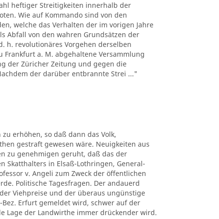
hl heftiger Streitigkeiten innerhalb der
boten. Wie auf Kommando sind von den
n, welche das Verhalten der im vorigen Jahre
ls Abfall von den wahren Grundsätzen der
d. h. revolutionäres Vorgehen derselben
 zu Frankfurt a. M. abgehaltene Versammlung
ng der Züricher Zeitung und gegen die
 Nachdem der darüber entbrannte Strei ..."
 zu erhöhen, so daß dann das Volk,
uthen gestraft gewesen wäre. Neuigkeiten aus
ben zu genehmigen geruht, daß das der
n Skatthalters in Elsaß-Lothringen, General-
rofessor v. Angeli zum Zweck der öffentlichen
erde. Politische Tagesfragen. Der andauerd
n der Viehpreise und der überaus ungünstige
-Bez. Erfurt gemeldet wird, schwer auf der
elle Lage der Landwirthe immer drückender wird.