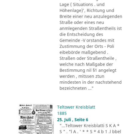
Lage ( Situations . und
Höhenlage)', Richtung und
Breite einer neu anzulegenden
Straße oder eines neu
anmlegenden Straßentheils ist
die Entscheidung des
Gemeinde -V orstandes mit
Zustimmung der Orts - Poli
eibebörde maßgebend .
Straßen oder Straßentheile ,
welche nach Maßgabe der
Bestimmung nil §1 angelegt
werden , mitssen ztun
mindesten in der nachstehend
bezeichneten ..."
Teltower Kreisblatt
1885
25. Juli , Seite 6
"...Teltower Kreisblatti S K A *
S " . "l A . ' * * S * 4 b 1 .l bbel