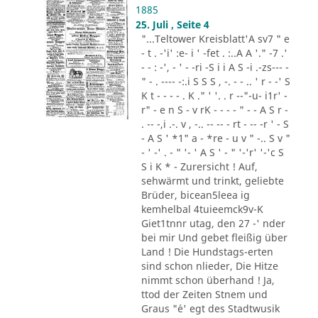
1885
25. Juli , Seite 4
"...Teltower Kreisblatt'A sv7 " e
- t . -'i' :e- i ' -fet . :..A A '." -7 .'
- - : -', - ' - -ri -S i i A S -i .-zs--- -
" - . ---- -:.i S S S , -. - - .. ' r - -' S
K t - - - - . K ." ' '. . r --"-u- i1r' -
r" - e n S - v rK - - - - " - - A S r -
. -- -,i .-. v , -.. -- -- - rt - -- -r ' - S
- A S ' *1" a - *re - u v " -.. S v "
- ' -' . - " '- ' A S ' - " '-'r' '-'c S
S i K * - Zurersicht ! Auf,
sehwärmt und trinkt, geliebte
Brüder, bicean5leea ig
kemhelbal 4tuieemck9v-K
Giet1tnnr utag, den 27 -' nder
bei mir Und gebet fleißig über
Land ! Die Hundstags-erten
sind schon nlieder, Die Hitze
nimmt schon überhand ! Ja,
ttod der Zeiten Stnem und
Graus "´e' egt des Stadtwusik