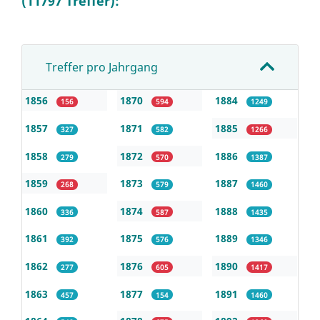
(11797 Treffer):
Treffer pro Jahrgang
1856
1870
1884
156
594
1249
1857
1871
1885
327
582
1266
1858
1872
1886
279
570
1387
1859
1873
1887
268
579
1460
1860
1874
1888
336
587
1435
1861
1875
1889
392
576
1346
1862
1876
1890
277
605
1417
1863
1877
1891
457
154
1460