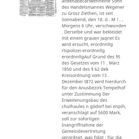
alteknabecarlwenneine Sohn
des Handelsmannes Wegener
zu Grosz Ziethen, ist seit
Sonnabend, den 18. d . M ! . ,
Morgens 6 Uhr, verschwunden
. Derselbe und war bekleidet
mit einem grauen Jaqnet Es
wird ersucht, erordnnllg
rtspolizei-erordnnllg
erordnnllgAuf Grund des §5
des Gesetzes vom 11 . März
1850 und des § 62 dek
Kreisordnung vom 13 .
Dezember t872 wird hierdurch
für den Anusbezirk Tempelhof
unter Zustimmung Der
Erweitenungsbau des
chulhaules n gödorf bei enpih,
veranschlagt auf 5600 Mark,
soll zur sofortigen
Inangriffnahme der
Gemeindevertretung
verordnet, was folgt : Für die