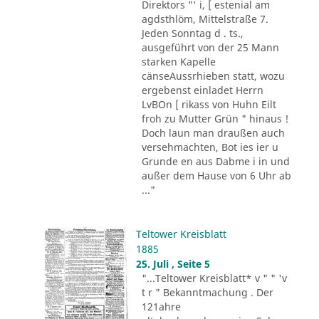
Direktors "' i, [ estenial am
agdsthlöm, Mittelstraße 7.
Jeden Sonntag d . ts.,
ausgeführt von der 25 Mann
starken Kapelle
cänseAussrhieben statt, wozu
ergebenst einladet Herrn
LvBOn [ rikass von Huhn Eilt
froh zu Mutter Grün " hinaus !
Doch laun man draußen auch
versehmachten, Bot ies ier u
Grunde en aus Dabme i in und
außer dem Hause von 6 Uhr ab
..."
Teltower Kreisblatt
1885
25. Juli , Seite 5
"...Teltower Kreisblatt* v " " 'v
t r " Bekanntmachung . Der
121ahre