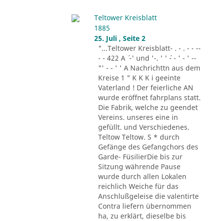
Teltower Kreisblatt
1885
25. Juli , Seite 2
"...Teltower Kreisblatt- . - . - - --
- - 422 A ´ -' und '-. ' ' ´- - ' - ' --
"' - - ' ' A Nachrichttn aus dem
Kreise 1 " K K K i geeinte
Vaterland ! Der feierliche AN
wurde eröffnet fahrplans statt.
Die Fabrik, welche zu geendet
Vereins. unseres eine in
gefüllt. und Verschiedenes.
Teltow Teltow. S * durch
Gefänge des Gefangchors des
Garde- FüsilierDie bis zur
Sitzung währende Pause
wurde durch allen Lokalen
reichlich Weiche für das
Anschlußgeleise die valentirte
Contra liefern übernommen
ha, zu erklärt, dieselbe bis