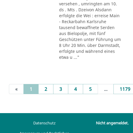
versehen , umringten am 10.
ds . Mts . Dzeivon Alsdann
erfolgte die Wei : erreise Main
- Reckarbahn Karlsruhe
tausend bewaffnete Serden
aus Bielopolje, mit fünf
Geschützen unter Führung um
8 Uhr 20 Min. über Darmstadt,
erfolgte und während eines
etwa u ..."
(current)
«
1
2
3
4
5
...
1179
Datenschutz
Nicht angemeldet.