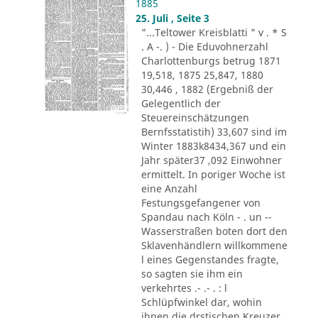
1885
25. Juli , Seite 3
"...Teltower Kreisblatti " v . * S
. A -. ) - Die Eduvohnerzahl
Charlottenburgs betrug 1871
19,518, 1875 25,847, 1880
30,446 , 1882 (Ergebniß der
Gelegentlich der
Steuereinschätzungen
Bernfsstatistih) 33,607 sind im
Winter 1883k8434,367 und ein
Jahr später37 ,092 Einwohner
ermittelt. In poriger Woche ist
eine Anzahl
Festungsgefangener von
Spandau nach Köln - . un --
Wasserstraßen boten dort den
Sklavenhändlern willkommene
l eines Gegenstandes fragte,
so sagten sie ihm ein
verkehrtes .- .- . : l
Schlüpfwinkel dar, wohin
ihnen die drstischen Kreuzer