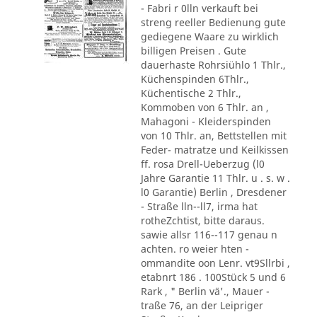
- Fabri r 0lln verkauft bei
streng reeller Bedienung gute
gediegene Waare zu wirklich
billigen Preisen . Gute
dauerhaste Rohrsiühlo 1 Thlr.,
Küchenspinden 6Thlr.,
Küchentische 2 Thlr.,
Kommoben von 6 Thlr. an ,
Mahagoni - Kleiderspinden
von 10 Thlr. an, Bettstellen mit
Feder- matratze und Keilkissen
ff. rosa Drell-Ueberzug (l0
Jahre Garantie 11 Thlr. u . s. w .
l0 Garantie) Berlin , Dresdener
- Straße lln--ll7, irma hat
rotheZchtist, bitte daraus.
sawie allsr 116--117 genau n
achten. ro weier hten -
ommandite oon Lenr. vt9Sllrbi ,
etabnrt 186 . 100Stück 5 und 6
Rark , " Berlin vä'., Mauer -
traße 76, an der Leipriger