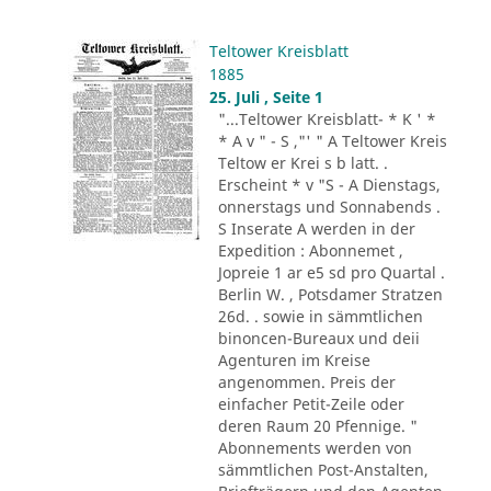
Teltower Kreisblatt
1885
25. Juli , Seite 1
"...Teltower Kreisblatt- * K ' *
* A v " - S ,"' " A Teltower Kreis
Teltow er Krei s b latt. .
Erscheint * v "S - A Dienstags,
onnerstags und Sonnabends .
S Inserate A werden in der
Expedition : Abonnemet ,
Jopreie 1 ar e5 sd pro Quartal .
Berlin W. , Potsdamer Stratzen
26d. . sowie in sämmtlichen
binoncen-Bureaux und deii
Agenturen im Kreise
angenommen. Preis der
einfacher Petit-Zeile oder
deren Raum 20 Pfennige. "
Abonnements werden von
sämmtlichen Post-Anstalten,