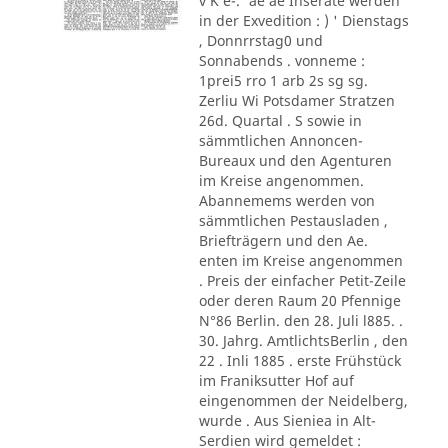
v K e-.' ae ae Inserate werden
in der Exvedition : ) ' Dienstags
, Donnrrstag0 und
Sonnabends . vonneme :
1prei5 rro 1 arb 2s sg sg.
Zerliu Wi Potsdamer Stratzen
26d. Quartal . S sowie in
sämmtlichen Annoncen-
Bureaux und den Agenturen
im Kreise angenommen.
Abannemems werden von
sämmtlichen Pestausladen ,
Briefträgern und den Ae.
enten im Kreise angenommen
. Preis der einfacher Petit-Zeile
oder deren Raum 20 Pfennige
N°86 Berlin. den 28. Juli l885. .
30. Jahrg. AmtlichtsBerlin , den
22 . Inli 1885 . erste Frühstück
im Franiksutter Hof auf
eingenommen der Neidelberg,
wurde . Aus Sieniea in Alt-
Serdien wird gemeldet :