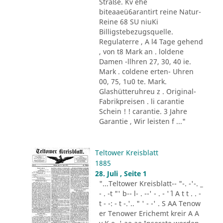
Straße. Kv ehe
biteaaeü6arantirt reine Natur-
Reine 68 SU niuKi
Billigstebezugsquelle.
Regulaterre , A l4 Tage gehend
, von t8 Mark an . loldene
Damen -llhren 27, 30, 40 ie.
Mark . coldene erten- Uhren
00, 75, 1u0 te. Mark.
Glashütteruhreu z . Original-
Fabrikpreisen . li carantie
Schein ! ! carantie. 3 Jahre
Garantie , Wir leisten f ..."
Teltower Kreisblatt
1885
28. Juli , Seite 1
"...Teltower Kreisblatt-- "-. -'-. _
- . -t "' b-- l- . --' - . - '´ l A t t . . -
t - -: - t -.'.. " ' - -' . S AA Tenow
er Tenower Erichemt kreir A A