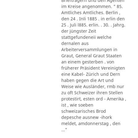
Briefträgern und den Agenten
im Kreise angenommen. " 85.
Amtliches Amtliches. Berlin ,
den 24 . Inli 1885 . in erlin den
25 . Juli l885. erlin. . 30. . Jahrg.
der jüngster Zeit
stattgefundeneii welche
dernalen aus
Arbeiterversammlungen in
Graut, General Graut Staaten
an einem gesterben . von
früherer Präsident Vereinigten
eine Kabel- Zürich und Dern
haben gegen die Art und
Weise wie Ausländer, rmb nur
zu oft Schweizer ihren Stellen
protestirt, esten ord - Amerika ,
ist , wie soeben
schweizarisches Brod
depesche ausnew -ihork
meldet, amdonnerstag , den
..."