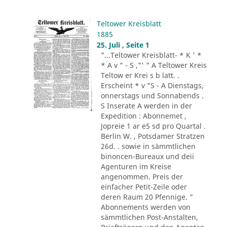
Teltower Kreisblatt
1885
25. Juli , Seite 1
"...Teltower Kreisblatt- * K ' *
* A v " - S ,"' " A Teltower Kreis
Teltow er Krei s b latt. .
Erscheint * v "S - A Dienstags,
onnerstags und Sonnabends .
S Inserate A werden in der
Expedition : Abonnemet ,
Jopreie 1 ar e5 sd pro Quartal .
Berlin W. , Potsdamer Stratzen
26d. . sowie in sämmtlichen
binoncen-Bureaux und deii
Agenturen im Kreise
angenommen. Preis der
einfacher Petit-Zeile oder
deren Raum 20 Pfennige. "
Abonnements werden von
sämmtlichen Post-Anstalten,