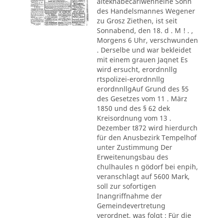
alteknabecarlwenneine Sohn
des Handelsmannes Wegener
zu Grosz Ziethen, ist seit
Sonnabend, den 18. d . M ! . ,
Morgens 6 Uhr, verschwunden
. Derselbe und war bekleidet
mit einem grauen Jaqnet Es
wird ersucht, erordnnllg
rtspolizei-erordnnllg
erordnnllgAuf Grund des §5
des Gesetzes vom 11 . März
1850 und des § 62 dek
Kreisordnung vom 13 .
Dezember t872 wird hierdurch
für den Anusbezirk Tempelhof
unter Zustimmung Der
Erweitenungsbau des
chulhaules n gödorf bei enpih,
veranschlagt auf 5600 Mark,
soll zur sofortigen
Inangriffnahme der
Gemeindevertretung
verordnet, was folgt : Für die