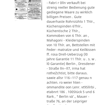
- Fabri r 0lln verkauft bei
streng reeller Bedienung gute
gediegene Waare zu wirklich
billigen Preisen . Gute
dauerhaste Rohrsiühlo 1 Thlr.,
Küchenspinden 6Thlr.,
Küchentische 2 Thlr.,
Kommoben von 6 Thlr. an ,
Mahagoni - Kleiderspinden
von 10 Thlr. an, Bettstellen mit
Feder- matratze und Keilkissen
ff. rosa Drell-Ueberzug (l0
Jahre Garantie 11 Thlr. u . s. w .
l0 Garantie) Berlin , Dresdener
- Straße lln--ll7, irma hat
rotheZchtist, bitte daraus.
sawie allsr 116--117 genau n
achten. ro weier hten -
ommandite oon Lenr. vt9Sllrbi ,
etabnrt 186 . 100Stück 5 und 6
Rark , " Berlin vä'., Mauer -
traße 76, an der Leipriger