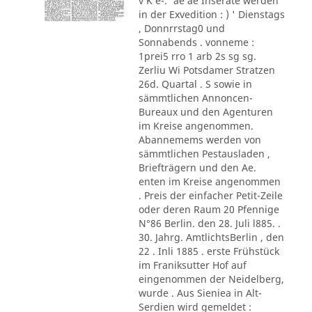
v K e-.' ae ae Inserate werden
in der Exvedition : ) ' Dienstags
, Donnrrstag0 und
Sonnabends . vonneme :
1prei5 rro 1 arb 2s sg sg.
Zerliu Wi Potsdamer Stratzen
26d. Quartal . S sowie in
sämmtlichen Annoncen-
Bureaux und den Agenturen
im Kreise angenommen.
Abannemems werden von
sämmtlichen Pestausladen ,
Briefträgern und den Ae.
enten im Kreise angenommen
. Preis der einfacher Petit-Zeile
oder deren Raum 20 Pfennige
N°86 Berlin. den 28. Juli l885. .
30. Jahrg. AmtlichtsBerlin , den
22 . Inli 1885 . erste Frühstück
im Franiksutter Hof auf
eingenommen der Neidelberg,
wurde . Aus Sieniea in Alt-
Serdien wird gemeldet :