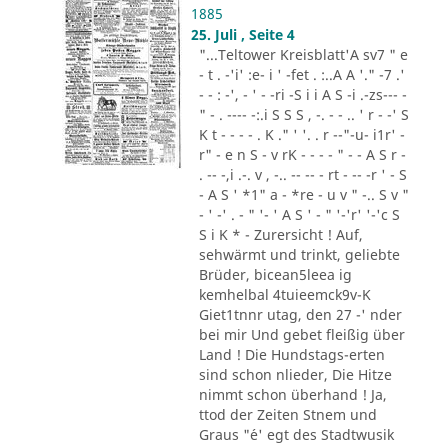
1885
25. Juli , Seite 4
"...Teltower Kreisblatt'A sv7 " e
- t . -'i' :e- i ' -fet . :..A A '." -7 .'
- - : -', - ' - -ri -S i i A S -i .-zs--- -
" - . ---- -:.i S S S , -. - - .. ' r - -' S
K t - - - - . K ." ' '. . r --"-u- i1r' -
r" - e n S - v rK - - - - " - - A S r -
. -- -,i .-. v , -.. -- -- - rt - -- -r ' - S
- A S ' *1" a - *re - u v " -.. S v "
- ' -' . - " '- ' A S ' - " '-'r' '-'c S
S i K * - Zurersicht ! Auf,
sehwärmt und trinkt, geliebte
Brüder, bicean5leea ig
kemhelbal 4tuieemck9v-K
Giet1tnnr utag, den 27 -' nder
bei mir Und gebet fleißig über
Land ! Die Hundstags-erten
sind schon nlieder, Die Hitze
nimmt schon überhand ! Ja,
ttod der Zeiten Stnem und
Graus "´e' egt des Stadtwusik