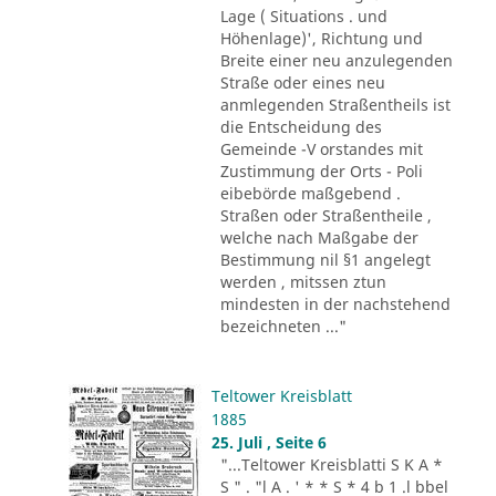
Lage ( Situations . und
Höhenlage)', Richtung und
Breite einer neu anzulegenden
Straße oder eines neu
anmlegenden Straßentheils ist
die Entscheidung des
Gemeinde -V orstandes mit
Zustimmung der Orts - Poli
eibebörde maßgebend .
Straßen oder Straßentheile ,
welche nach Maßgabe der
Bestimmung nil §1 angelegt
werden , mitssen ztun
mindesten in der nachstehend
bezeichneten ..."
Teltower Kreisblatt
1885
25. Juli , Seite 6
"...Teltower Kreisblatti S K A *
S " . "l A . ' * * S * 4 b 1 .l bbel