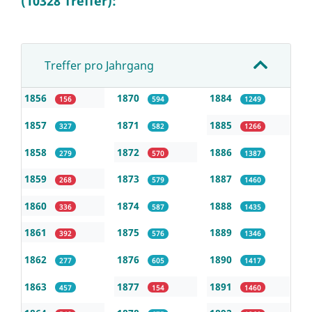
(10328 Treffer):
Treffer pro Jahrgang
1856
1870
1884
156
594
1249
1857
1871
1885
327
582
1266
1858
1872
1886
279
570
1387
1859
1873
1887
268
579
1460
1860
1874
1888
336
587
1435
1861
1875
1889
392
576
1346
1862
1876
1890
277
605
1417
1863
1877
1891
457
154
1460