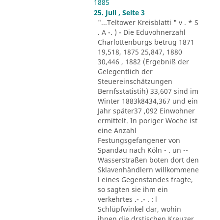
1885
25. Juli , Seite 3
"...Teltower Kreisblatti " v . * S
. A -. ) - Die Eduvohnerzahl
Charlottenburgs betrug 1871
19,518, 1875 25,847, 1880
30,446 , 1882 (Ergebniß der
Gelegentlich der
Steuereinschätzungen
Bernfsstatistih) 33,607 sind im
Winter 1883k8434,367 und ein
Jahr später37 ,092 Einwohner
ermittelt. In poriger Woche ist
eine Anzahl
Festungsgefangener von
Spandau nach Köln - . un --
Wasserstraßen boten dort den
Sklavenhändlern willkommene
l eines Gegenstandes fragte,
so sagten sie ihm ein
verkehrtes .- .- . : l
Schlüpfwinkel dar, wohin
ihnen die drstischen Kreuzer