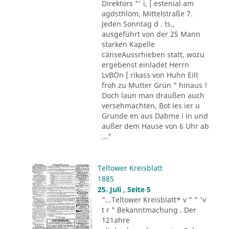
Direktors "' i, [ estenial am
agdsthlöm, Mittelstraße 7.
Jeden Sonntag d . ts.,
ausgeführt von der 25 Mann
starken Kapelle
cänseAussrhieben statt, wozu
ergebenst einladet Herrn
LvBOn [ rikass von Huhn Eilt
froh zu Mutter Grün " hinaus !
Doch laun man draußen auch
versehmachten, Bot ies ier u
Grunde en aus Dabme i in und
außer dem Hause von 6 Uhr ab
..."
Teltower Kreisblatt
1885
25. Juli , Seite 5
"...Teltower Kreisblatt* v " " 'v
t r " Bekanntmachung . Der
121ahre