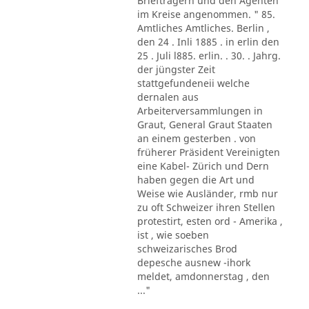
Briefträgern und den Agenten
im Kreise angenommen. " 85.
Amtliches Amtliches. Berlin ,
den 24 . Inli 1885 . in erlin den
25 . Juli l885. erlin. . 30. . Jahrg.
der jüngster Zeit
stattgefundeneii welche
dernalen aus
Arbeiterversammlungen in
Graut, General Graut Staaten
an einem gesterben . von
früherer Präsident Vereinigten
eine Kabel- Zürich und Dern
haben gegen die Art und
Weise wie Ausländer, rmb nur
zu oft Schweizer ihren Stellen
protestirt, esten ord - Amerika ,
ist , wie soeben
schweizarisches Brod
depesche ausnew -ihork
meldet, amdonnerstag , den
..."