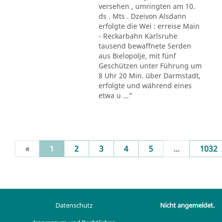
versehen , umringten am 10.
ds . Mts . Dzeivon Alsdann
erfolgte die Wei : erreise Main
- Reckarbahn Karlsruhe
tausend bewaffnete Serden
aus Bielopolje, mit fünf
Geschützen unter Führung um
8 Uhr 20 Min. über Darmstadt,
erfolgte und während eines
etwa u ..."
(current)
«
1
2
3
4
5
...
1032
Datenschutz
Nicht angemeldet.