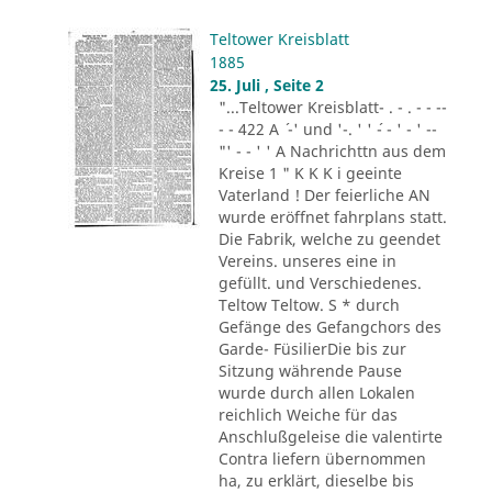
Teltower Kreisblatt
1885
25. Juli , Seite 2
"...Teltower Kreisblatt- . - . - - --
- - 422 A ´ -' und '-. ' ' ´- - ' - ' --
"' - - ' ' A Nachrichttn aus dem
Kreise 1 " K K K i geeinte
Vaterland ! Der feierliche AN
wurde eröffnet fahrplans statt.
Die Fabrik, welche zu geendet
Vereins. unseres eine in
gefüllt. und Verschiedenes.
Teltow Teltow. S * durch
Gefänge des Gefangchors des
Garde- FüsilierDie bis zur
Sitzung währende Pause
wurde durch allen Lokalen
reichlich Weiche für das
Anschlußgeleise die valentirte
Contra liefern übernommen
ha, zu erklärt, dieselbe bis