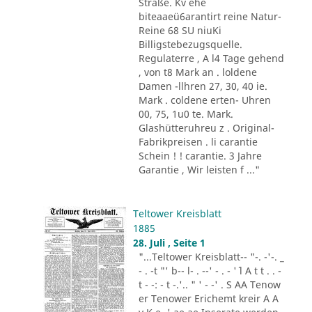
Straße. Kv ehe
biteaaeü6arantirt reine Natur-
Reine 68 SU niuKi
Billigstebezugsquelle.
Regulaterre , A l4 Tage gehend
, von t8 Mark an . loldene
Damen -llhren 27, 30, 40 ie.
Mark . coldene erten- Uhren
00, 75, 1u0 te. Mark.
Glashütteruhreu z . Original-
Fabrikpreisen . li carantie
Schein ! ! carantie. 3 Jahre
Garantie , Wir leisten f ..."
Teltower Kreisblatt
1885
28. Juli , Seite 1
"...Teltower Kreisblatt-- "-. -'-. _
- . -t "' b-- l- . --' - . - '´ l A t t . . -
t - -: - t -.'.. " ' - -' . S AA Tenow
er Tenower Erichemt kreir A A