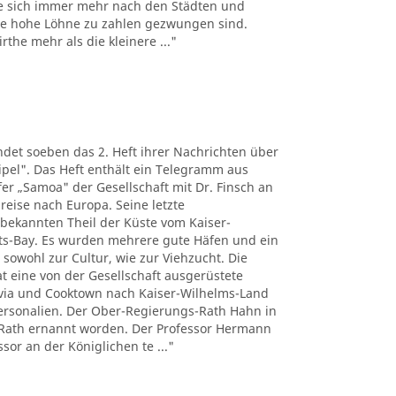
e sich immer mehr nach den Städten und
the hohe Löhne zu zahlen gezwungen sind.
the mehr als die kleinere ..."
det soeben das 2. Heft ihrer Nachrichten über
pel". Das Heft enthält ein Telegramm aus
r „Samoa" der Gesellschaft mit Dr. Finsch an
reise nach Europa. Seine letzte
nbekannten Theil der Küste vom Kaiser-
ts-Bay. Es wurden mehrere gute Häfen und ein
 sowohl zur Cultur, wie zur Viehzucht. Die
t eine von der Gesellschaft ausgerüstete
tavia und Cooktown nach Kaiser-Wilhelms-Land
Personalien. Der Ober-Regierungs-Rath Hahn in
Rath ernannt worden. Der Professor Hermann
sor an der Königlichen te ..."