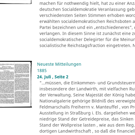
machen für nothwendig hielt, hat zu einer Anza
deutschen Socialdemokratie Veranlassung ge
verschiedensten Seiten Stimmen erhoben worde
erwählten socialdemokratischen Reichsboten a
Partei bezeichnen und ein „entschiedeneres", 
verlangen. In diesem Sinne ist zunächst eine
socialdemokratischer Delegirter für die Meinu
socialistische Reichstagsfraction eingetreten.
Neueste Mitteilungen
1885
24. Juli , Seite 2
"...müssen, die Einkommen- und Grundsteuern
insbesondere der Landwirth, mit vielfachen R
der Verwaltung. Seine Majestät der König ha
Nationalgalerie gehörige Bildniß des verewigte
Feldmarschalls Freiherrn v. Manteuffel , von P
Ausstellung in Straßburg i. Els. dargeliehen w
niedrige Stand der Getreidepreise, das Sinke
Stand der Wollpreise lasten , wie aus dem Reg.
dortigen Landwirthschaft , so daß die financi