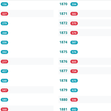
1870
156
594
1871
327
582
1872
279
570
1873
268
579
1874
336
587
1875
392
576
1876
277
605
1877
457
154
1878
548
675
1879
547
628
1880
580
596
1881
568
692