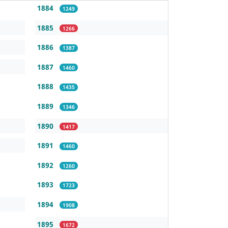
1884
1249
1885
1266
1886
1387
1887
1460
1888
1435
1889
1346
1890
1417
1891
1460
1892
1260
1893
1723
1894
1908
1895
1672