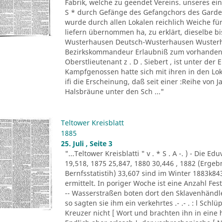
Fabrik, welche zu geendet Vereins. unseres ein
S * durch Gefänge des Gefangchors des Garde-
wurde durch allen Lokalen reichlich Weiche für
liefern übernommen ha, zu erklärt, dieselbe bi
Wusterhausen Deutsch-Wusterhausen Wusterha
Bezirkskommandeur Erlaubniß zum vorhandene
Oberstlieutenant z . D . Siebert , ist unter de
Kampfgenossen hatte sich mit ihren in den Lo
ifi die Erscheinung, daß seit einer :Reihe von Ja
Halsbräune unter den Sch ..."
Teltower Kreisblatt
1885
25. Juli , Seite 3
"...Teltower Kreisblatti " v . * S . A -. ) - Di
19,518, 1875 25,847, 1880 30,446 , 1882 (Erge
Bernfsstatistih) 33,607 sind im Winter 1883k8
ermittelt. In poriger Woche ist eine Anzahl F
-- Wasserstraßen boten dort den Sklavenhändl
so sagten sie ihm ein verkehrtes .- .- . : l Sch
Kreuzer nicht [ Wort und brachten ihn in eine 