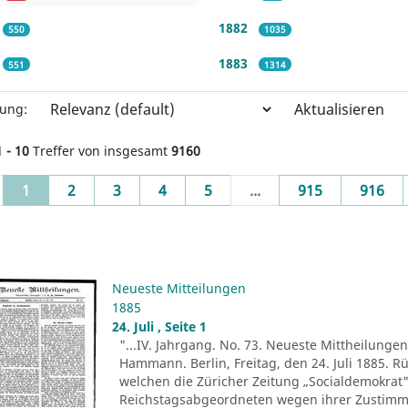
1882
550
1035
1883
551
1314
Aktualisieren
rung:
1 - 10
Treffer von insgesamt
9160
(current)
1
2
3
4
5
...
915
916
Neueste Mitteilungen
1885
24. Juli , Seite 1
"...IV. Jahrgang. No. 73. Neueste Mittheilungen.
Hammann. Berlin, Freitag, den 24. Juli 1885. R
welchen die Züricher Zeitung „Socialdemokrat" 
Reichstagsabgeordneten wegen ihrer Zustim