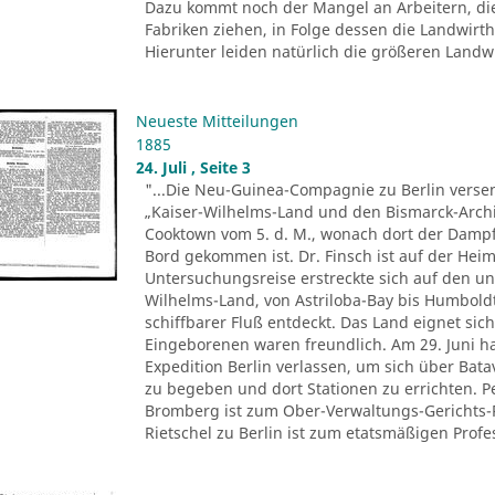
Dazu kommt noch der Mangel an Arbeitern, di
Fabriken ziehen, in Folge dessen die Landwir
Hierunter leiden natürlich die größeren Landwir
Neueste Mitteilungen
1885
24. Juli , Seite 3
"...Die Neu-Guinea-Compagnie zu Berlin versen
„Kaiser-Wilhelms-Land und den Bismarck-Archi
Cooktown vom 5. d. M., wonach dort der Dampfe
Bord gekommen ist. Dr. Finsch ist auf der Heim
Untersuchungsreise erstreckte sich auf den u
Wilhelms-Land, von Astriloba-Bay bis Humbold
schiffbarer Fluß entdeckt. Das Land eignet sich
Eingeborenen waren freundlich. Am 29. Juni ha
Expedition Berlin verlassen, um sich über Ba
zu begeben und dort Stationen zu errichten. 
Bromberg ist zum Ober-Verwaltungs-Gerichts-
Rietschel zu Berlin ist zum etatsmäßigen Profes