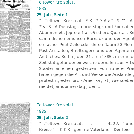
Teltower Kreisblatt
1885
25. Juli , Seite 1
"...Teltower Kreisblatt- * K ' * * A v " - S ,"' " 
* v "S - A Dienstags, onnerstags und Sonnabend
Abonnemet , Jopreie 1 ar e5 sd pro Quartal . Be
sämmtlichen binoncen-Bureaux und deii Agen
einfacher Petit-Zeile oder deren Raum 20 Pf
Post-Anstalten, Briefträgern und den Agenten
Amtliches. Berlin , den 24 . Inli 1885 . in erlin de
Zeit stattgefundeneii welche dernalen aus Ar
Staaten an einem gesterben . von früherer Prä
haben gegen die Art und Weise wie Ausländer, 
protestirt, esten ord - Amerika , ist , wie so
meldet, amdonnerstag , den ..."
Teltower Kreisblatt
1885
25. Juli , Seite 2
"...Teltower Kreisblatt- . - . - - -- - - 422 A ´ -' und
Kreise 1 " K K K i geeinte Vaterland ! Der feier