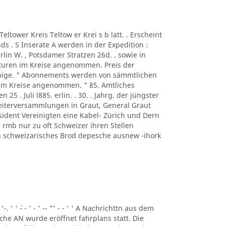
A Teltower Kreis Teltow er Krei s b latt. . Erscheint
s . S Inserate A werden in der Expedition :
rlin W. , Potsdamer Stratzen 26d. . sowie in
turen im Kreise angenommen. Preis der
ennige. " Abonnements werden von sämmtlichen
 im Kreise angenommen. " 85. Amtliches
n 25 . Juli l885. erlin. . 30. . Jahrg. der jüngster
beiterversammlungen in Graut, General Graut
sident Vereinigten eine Kabel- Zürich und Dern
rmb nur zu oft Schweizer ihren Stellen
eben schweizarisches Brod depesche ausnew -ihork
 '-. ' ' ´- - ' - ' -- "' - - ' ' A Nachrichttn aus dem
liche AN wurde eröffnet fahrplans statt. Die