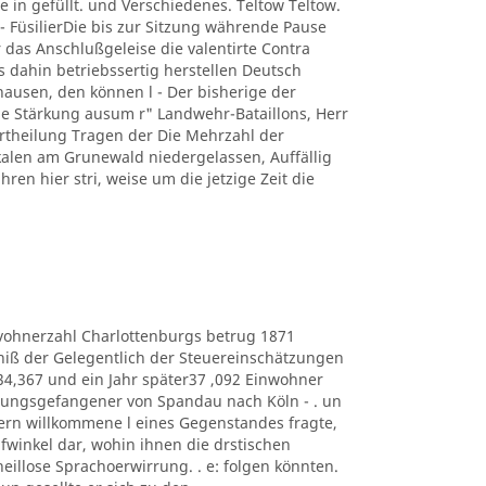
e in gefüllt. und Verschiedenes. Teltow Teltow.
 FüsilierDie bis zur Sitzung währende Pause
 das Anschlußgeleise die valentirte Contra
s dahin betriebssertig herstellen Deutsch
usen, den können l - Der bisherige der
 Stärkung ausum r" Landwehr-Bataillons, Herr
r Ertheilung Tragen der Die Mehrzahl der
kalen am Grunewald niedergelassen, Auffällig
hren hier stri, weise um die jetzige Zeit die
e Eduvohnerzahl Charlottenburgs betrug 1871
bniß der Gelegentlich der Steuereinschätzungen
434,367 und ein Jahr später37 ,092 Einwohner
estungsgefangener von Spandau nach Köln - . un
ern willkommene l eines Gegenstandes fragte,
lüpfwinkel dar, wohin ihnen die drstischen
heillose Sprachoerwirrung. . e: folgen könnten.