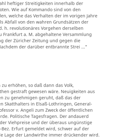
hl heftiger Streitigkeiten innerhalb der
boten. Wie auf Kommando sind von den
n, welche das Verhalten der im vorigen Jahre
ls Abfall von den wahren Grundsätzen der
d. h. revolutionäres Vorgehen derselben
 zu Frankfurt a. M. abgehaltene Versammlung
ng der Züricher Zeitung und gegen die
 Nachdem der darüber entbrannte Strei ..."
 zu erhöhen, so daß dann das Volk,
uthen gestraft gewesen wäre. Neuigkeiten aus
ben zu genehmigen geruht, daß das der
n Skatthalters in Elsaß-Lothringen, General-
rofessor v. Angeli zum Zweck der öffentlichen
erde. Politische Tagesfragen. Der andauerd
n der Viehpreise und der überaus ungünstige
-Bez. Erfurt gemeldet wird, schwer auf der
elle Lage der Landwirthe immer drückender wird.