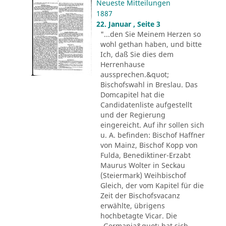
Neueste Mitteilungen
1887
22. Januar , Seite 3
"...den Sie Meinem Herzen so
wohl gethan haben, und bitte
Ich, daß Sie dies dem
Herrenhause
aussprechen.&quot;
Bischofswahl in Breslau. Das
Domcapitel hat die
Candidatenliste aufgestellt
und der Regierung
eingereicht. Auf ihr sollen sich
u. A. befinden: Bischof Haffner
von Mainz, Bischof Kopp von
Fulda, Benediktiner-Erzabt
Maurus Wolter in Seckau
(Steiermark) Weihbischof
Gleich, der vom Kapitel für die
Zeit der Bischofsvacanz
erwählte, übrigens
hochbetagte Vicar. Die
„Germania&quot; hat sich