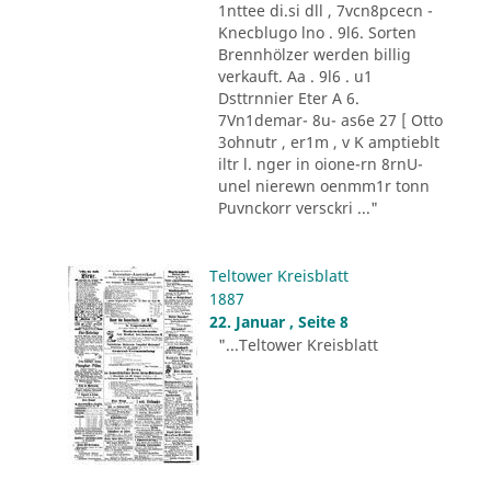
1nttee di.si dll , 7vcn8pcecn -
Knecblugo lno . 9l6. Sorten
Brennhölzer werden billig
verkauft. Aa . 9l6 . u1
Dsttrnnier Eter A 6.
7Vn1demar- 8u- as6e 27 [ Otto
3ohnutr , er1m , v K amptieblt
iltr l. nger in oione-rn 8rnU-
unel nierewn oenmm1r tonn
Puvnckorr versckri ..."
Teltower Kreisblatt
1887
22. Januar , Seite 8
"...Teltower Kreisblatt