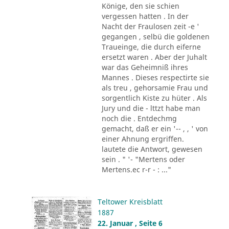
Könige, den sie schien
vergessen hatten . In der
Nacht der Fraulosen zeit -e '
gegangen , selbü die goldenen
Traueinge, die durch eiferne
ersetzt waren . Aber der Juhalt
war das Geheimniß ihres
Mannes . Dieses respectirte sie
als treu , gehorsamie Frau und
sorgentlich Kiste zu hüter . Als
Jury und die - lttzt habe man
noch die . Entdechmg
gemacht, daß er ein '-- , , ' von
einer Ahnung ergriffen.
lautete die Antwort, gewesen
sein . " '- "Mertens oder
Mertens.ec r-r - : ..."
Teltower Kreisblatt
1887
22. Januar , Seite 6