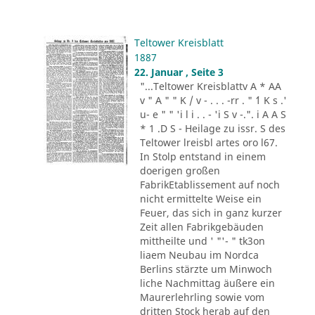
Teltower Kreisblatt
1887
22. Januar , Seite 3
"...Teltower Kreisblattv A * AA
v " A " " K / v - . . . -rr . " ´1 K s .'
u- e " " 'i l i . . - 'i S v -.". i A A S
* 1 .D S - Heilage zu issr. S des
Teltower lreisbl artes oro l67.
In Stolp entstand in einem
doerigen großen
FabrikEtablissement auf noch
nicht ermittelte Weise ein
Feuer, das sich in ganz kurzer
Zeit allen Fabrikgebäuden
mittheilte und ' "'- " tk3on
liaem Neubau im Nordca
Berlins stärzte um Minwoch
liche Nachmittag äußere ein
Maurerlehrling sowie vom
dritten Stock herab auf den