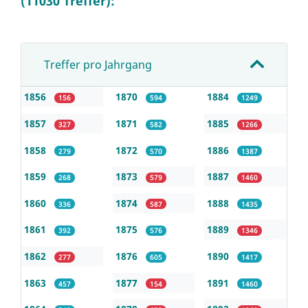
(11030 Treffer):
Treffer pro Jahrgang
1856
1870
1884
156
594
1249
1857
1871
1885
327
582
1266
1858
1872
1886
279
570
1387
1859
1873
1887
268
579
1460
1860
1874
1888
336
587
1435
1861
1875
1889
392
576
1346
1862
1876
1890
277
605
1417
1863
1877
1891
457
154
1460