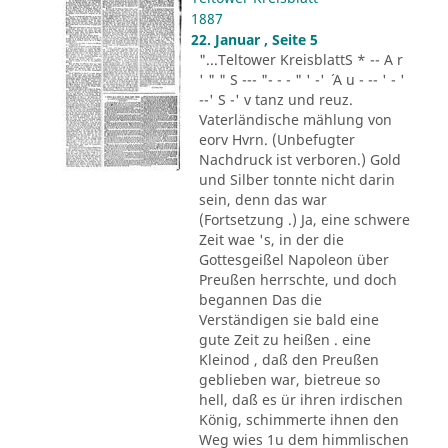
1887
22. Januar , Seite 5
"...Teltower KreisblattS * -- A r
' " " S --- "- - - " ' -' ´ A u - -- ' - '
--' S -' v tanz und reuz.
Vaterländische mählung von
eorv Hvrn. (Unbefugter
Nachdruck ist verboren.) Gold
und Silber tonnte nicht darin
sein, denn das war
(Fortsetzung .) Ja, eine schwere
Zeit wae 's, in der die
Gottesgeißel Napoleon über
Preußen herrschte, und doch
begannen Das die
Verständigen sie bald eine
gute Zeit zu heißen . eine
Kleinod , daß den Preußen
geblieben war, bietreue so
hell, daß es ür ihren irdischen
König, schimmerte ihnen den
Weg wies 1u dem himmlischen