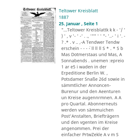
Teltower Kreisblatt
1887
25. Januar , Seite 1
"...Teltower Kreisblattk k k - '/ '
) ' , v '- ' -' . ., '"" ' ' "- '..- ' i '. -
? .* . v .. ,-A Tendwer Tendw
erschein - - - ´- ll ll ll S * . * S b
Mas Dotmerstaas und Mas, A
Sonnabends . unemen :epreio
1 ar e5 i waden in der
Erpeditione Berlin W. ,
Potsdamer Snaße 26d sowie in
sämmtlicher Annoncen-
Burenur und den Aeenturen
un Kreise augennrmnen. A A
pro Quartal. Abonnerneuts
werden von sämmuichen
Post'Anstalten, Briefträgern
und den vgenten im Kreise
angenommen. Prei der
einfacher PrtwZekle A v m S