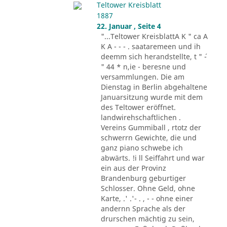
Teltower Kreisblatt
1887
22. Januar , Seite 4
"...Teltower KreisblattA K " ca A
K A - - - . saataremeen und ih
deemm sich herandstellte, t " ´-
" 44 * n,ie - beresne und
versammlungen. Die am
Dienstag in Berlin abgehaltene
Januarsitzung wurde mit dem
des Teltower eröffnet.
landwirehschaftlichen .
Vereins Gummiball , rtotz der
schwerrn Gewichte, die und
ganz piano schwebe ich
abwärts. !i ll Seiffahrt und war
ein aus der Provinz
Brandenburg geburtiger
Schlosser. Ohne Geld, ohne
Karte, .' .'- . , - - ohne einer
andernn Sprache als der
drurschen mächtig zu sein,