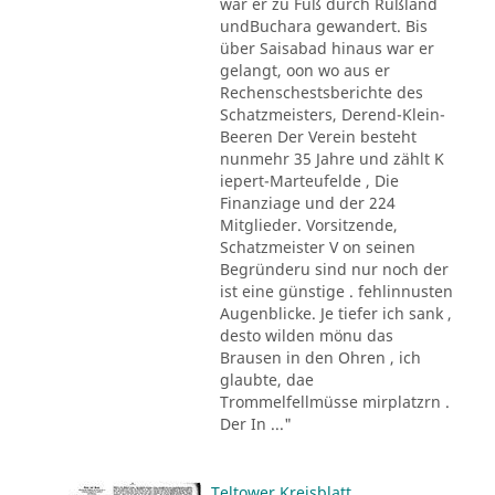
war er zu Fuß durch Rußland
undBuchara gewandert. Bis
über Saisabad hinaus war er
gelangt, oon wo aus er
Rechenschestsberichte des
Schatzmeisters, Derend-Klein-
Beeren Der Verein besteht
nunmehr 35 Jahre und zählt K
iepert-Marteufelde , Die
Finanziage und der 224
Mitglieder. Vorsitzende,
Schatzmeister V on seinen
Begründeru sind nur noch der
ist eine günstige . fehlinnusten
Augenblicke. Je tiefer ich sank ,
desto wilden mönu das
Brausen in den Ohren , ich
glaubte, dae
Trommelfellmüsse mirplatzrn .
Der In ..."
Teltower Kreisblatt