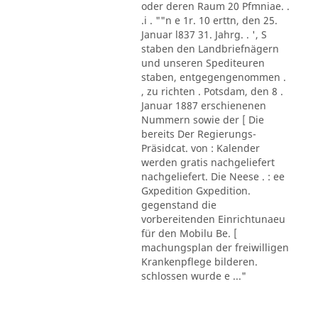
oder deren Raum 20 Pfmniae. .
.i . ""n e 1r. 10 erttn, den 25.
Januar l837 31. Jahrg. . ', S
staben den Landbriefnägern
und unseren Spediteuren
staben, entgegengenommen .
, zu richten . Potsdam, den 8 .
Januar 1887 erschienenen
Nummern sowie der [ Die
bereits Der Regierungs-
Präsidcat. von : Kalender
werden gratis nachgeliefert
nachgeliefert. Die Neese . : ee
Gxpedition Gxpedition.
gegenstand die
vorbereitenden Einrichtunaeu
für den Mobilu Be. [
machungsplan der freiwilligen
Krankenpflege bilderen.
schlossen wurde e ..."