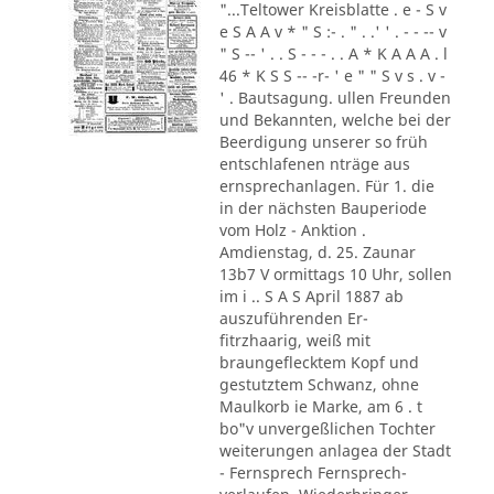
"...Teltower Kreisblatte . e - S v
e S A A v * " S :- . " . .' ' . - - -- v
" S -- ' . . S - - - . . A * K A A A . l
46 * K S S -- -r- ' e " " S v s . v -
' . Bautsagung. ullen Freunden
und Bekannten, welche bei der
Beerdigung unserer so früh
entschlafenen nträge aus
ernsprechanlagen. Für 1. die
in der nächsten Bauperiode
vom Holz - Anktion .
Amdienstag, d. 25. Zaunar
13b7 V ormittags 10 Uhr, sollen
im i .. S A S April 1887 ab
auszuführenden Er-
fitrzhaarig, weiß mit
braungeflecktem Kopf und
gestutztem Schwanz, ohne
Maulkorb ie Marke, am 6 . t
bo"v unvergeßlichen Tochter
weiterungen anlagea der Stadt
- Fernsprech Fernsprech-