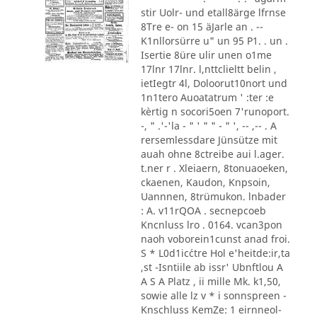
stir Uolr- und etall8ärge lfrnse
8Tre e- on 15 äJarle an . --
K1nllorsürre u" un 95 P1. . un .
Isertie 8üre ulir unen o1me
17lnr 17lnr. l,nttclieltt belin ,
ietIegtr 4l, Doloorut10nort und
1n1tero Auoatatrum ' :ter :e
kèrtig n socori5oen 7'runoport.
-, " .'-'la - " ' " " - " ', -- ,-- . A
rersemlessdare Jünsütze mit
auah ohne 8ctreibe aui l.ager.
t.ner r . Xleiaern, 8tonuaoeken,
ckaenen, Kaudon, Knpsoin,
Uannnen, 8trümukon. lnbader
: A. v11rQOA . secnepcoeb
Kncnluss lro . 0164. vcan3pon
naoh voborein1cunst anad froi.
S * L0d1ic´ctre Hol e'heitde:ir,ta
,st -Isntiile ab issr' Ubnftlou A
A S A Platz , ii mille Mk. k1,50,
sowie alle lz v * i sonnspreen -
Knschluss KemZe: 1 eirnneol-