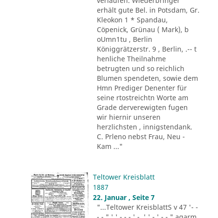
verlaufen. Wiederbringer
erhält gute Bel. in Potsdam, Gr.
Kleokon 1 * Spandau,
Cöpenick, Grünau ( Mark), b
oUmn1tu , Berlin
Königgrätzerstr. 9 , Berlin, .-- t
henliche Theilnahme
betrugten und so reichlich
Blumen spendeten, sowie dem
Hmn Prediger Denenter für
seine rtostreichtn Worte am
Grade derverewigten fugen
wir hiernir unseren
herzlichsten , innigstendank.
C. Prleno nebst Frau, Neu -
Kam ..."
Teltower Kreisblatt
1887
22. Januar , Seite 7
"...Teltower KreisblattS v 47 '- -
- - " ' ' - - - ' -. ' ' - ' -.-." agarm