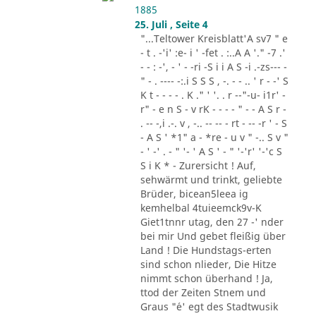
1885
25. Juli , Seite 4
"...Teltower Kreisblatt'A sv7 " e
- t . -'i' :e- i ' -fet . :..A A '." -7 .'
- - : -', - ' - -ri -S i i A S -i .-zs--- -
" - . ---- -:.i S S S , -. - - .. ' r - -' S
K t - - - - . K ." ' '. . r --"-u- i1r' -
r" - e n S - v rK - - - - " - - A S r -
. -- -,i .-. v , -.. -- -- - rt - -- -r ' - S
- A S ' *1" a - *re - u v " -.. S v "
- ' -' . - " '- ' A S ' - " '-'r' '-'c S
S i K * - Zurersicht ! Auf,
sehwärmt und trinkt, geliebte
Brüder, bicean5leea ig
kemhelbal 4tuieemck9v-K
Giet1tnnr utag, den 27 -' nder
bei mir Und gebet fleißig über
Land ! Die Hundstags-erten
sind schon nlieder, Die Hitze
nimmt schon überhand ! Ja,
ttod der Zeiten Stnem und
Graus "´e' egt des Stadtwusik