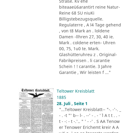
Straße. Kv ehe
biteaaeü6arantirt reine Natur-
Reine 68 SU niuKi
Billigstebezugsquelle.
Regulaterre , A l4 Tage gehend
, von t8 Mark an . loldene
Damen -llhren 27, 30, 40 ie.
Mark . coldene erten- Uhren
00, 75, 1u0 te. Mark.
Glashütteruhreu z . Original-
Fabrikpreisen . li carantie
Schein ! ! carantie. 3 Jahre
Garantie , Wir leisten f ..."
Teltower Kreisblatt
1885
28. Juli , Seite 1
"...Teltower Kreisblatt-- "-. -'-. _
- . -t "' b-- l- . --' - . - '´ l A t t . . -
t - -: - t -.'.. " ' - -' . S AA Tenow
er Tenower Erichemt kreir A A