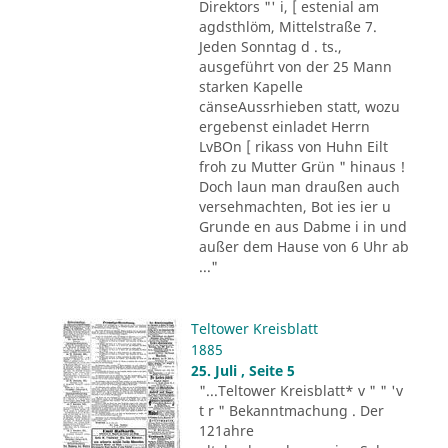
Direktors "' i, [ estenial am
agdsthlöm, Mittelstraße 7.
Jeden Sonntag d . ts.,
ausgeführt von der 25 Mann
starken Kapelle
cänseAussrhieben statt, wozu
ergebenst einladet Herrn
LvBOn [ rikass von Huhn Eilt
froh zu Mutter Grün " hinaus !
Doch laun man draußen auch
versehmachten, Bot ies ier u
Grunde en aus Dabme i in und
außer dem Hause von 6 Uhr ab
..."
Teltower Kreisblatt
1885
25. Juli , Seite 5
"...Teltower Kreisblatt* v " " 'v
t r " Bekanntmachung . Der
121ahre