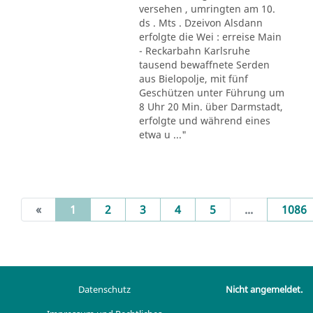
versehen , umringten am 10.
ds . Mts . Dzeivon Alsdann
erfolgte die Wei : erreise Main
- Reckarbahn Karlsruhe
tausend bewaffnete Serden
aus Bielopolje, mit fünf
Geschützen unter Führung um
8 Uhr 20 Min. über Darmstadt,
erfolgte und während eines
etwa u ..."
(current)
«
1
2
3
4
5
...
1086
Datenschutz
Nicht angemeldet.