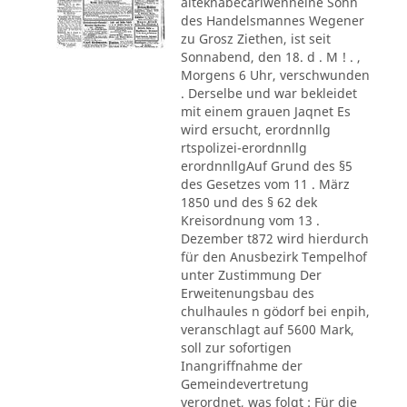
alteknabecarlwenneine Sohn
des Handelsmannes Wegener
zu Grosz Ziethen, ist seit
Sonnabend, den 18. d . M ! . ,
Morgens 6 Uhr, verschwunden
. Derselbe und war bekleidet
mit einem grauen Jaqnet Es
wird ersucht, erordnnllg
rtspolizei-erordnnllg
erordnnllgAuf Grund des §5
des Gesetzes vom 11 . März
1850 und des § 62 dek
Kreisordnung vom 13 .
Dezember t872 wird hierdurch
für den Anusbezirk Tempelhof
unter Zustimmung Der
Erweitenungsbau des
chulhaules n gödorf bei enpih,
veranschlagt auf 5600 Mark,
soll zur sofortigen
Inangriffnahme der
Gemeindevertretung
verordnet, was folgt : Für die