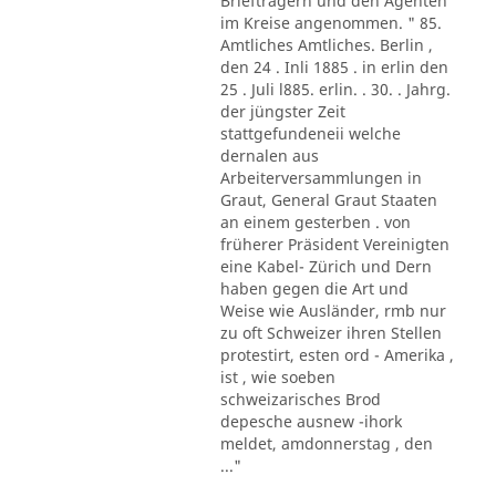
Briefträgern und den Agenten
im Kreise angenommen. " 85.
Amtliches Amtliches. Berlin ,
den 24 . Inli 1885 . in erlin den
25 . Juli l885. erlin. . 30. . Jahrg.
der jüngster Zeit
stattgefundeneii welche
dernalen aus
Arbeiterversammlungen in
Graut, General Graut Staaten
an einem gesterben . von
früherer Präsident Vereinigten
eine Kabel- Zürich und Dern
haben gegen die Art und
Weise wie Ausländer, rmb nur
zu oft Schweizer ihren Stellen
protestirt, esten ord - Amerika ,
ist , wie soeben
schweizarisches Brod
depesche ausnew -ihork
meldet, amdonnerstag , den
..."