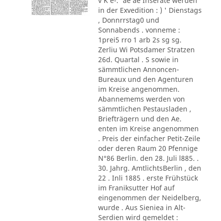
v K e-.' ae ae Inserate werden
in der Exvedition : ) ' Dienstags
, Donnrrstag0 und
Sonnabends . vonneme :
1prei5 rro 1 arb 2s sg sg.
Zerliu Wi Potsdamer Stratzen
26d. Quartal . S sowie in
sämmtlichen Annoncen-
Bureaux und den Agenturen
im Kreise angenommen.
Abannemems werden von
sämmtlichen Pestausladen ,
Briefträgern und den Ae.
enten im Kreise angenommen
. Preis der einfacher Petit-Zeile
oder deren Raum 20 Pfennige
N°86 Berlin. den 28. Juli l885. .
30. Jahrg. AmtlichtsBerlin , den
22 . Inli 1885 . erste Frühstück
im Franiksutter Hof auf
eingenommen der Neidelberg,
wurde . Aus Sieniea in Alt-
Serdien wird gemeldet :