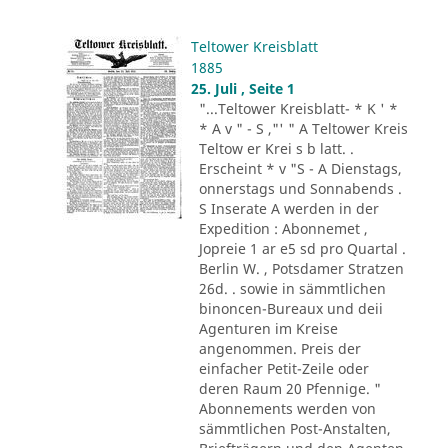
Teltower Kreisblatt
1885
25. Juli , Seite 1
"...Teltower Kreisblatt- * K ' *
* A v " - S ,"' " A Teltower Kreis
Teltow er Krei s b latt. .
Erscheint * v "S - A Dienstags,
onnerstags und Sonnabends .
S Inserate A werden in der
Expedition : Abonnemet ,
Jopreie 1 ar e5 sd pro Quartal .
Berlin W. , Potsdamer Stratzen
26d. . sowie in sämmtlichen
binoncen-Bureaux und deii
Agenturen im Kreise
angenommen. Preis der
einfacher Petit-Zeile oder
deren Raum 20 Pfennige. "
Abonnements werden von
sämmtlichen Post-Anstalten,