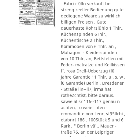
- Fabri r 0lln verkauft bei
streng reeller Bedienung gute
gediegene Waare zu wirklich
billigen Preisen . Gute
dauerhaste Rohrsiühlo 1 Thlr.,
Küchenspinden 6Thlr.,
Küchentische 2 Thlr.,
Kommoben von 6 Thlr. an ,
Mahagoni - Kleiderspinden
von 10 Thlr. an, Bettstellen mit
Feder- matratze und Keilkissen
ff. rosa Drell-Ueberzug (l0
Jahre Garantie 11 Thlr. u . s. w .
l0 Garantie) Berlin , Dresdener
- Straße lln--ll7, irma hat
rotheZchtist, bitte daraus.
sawie allsr 116--117 genau n
achten. ro weier hten -
ommandite oon Lenr. vt9Sllrbi ,
etabnrt 186 . 100Stück 5 und 6
Rark , " Berlin vä'., Mauer -
traße 76, an der Leipriger