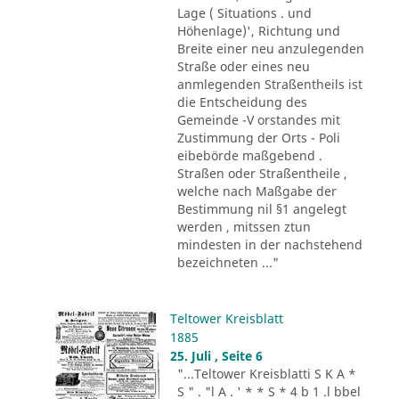
Lage ( Situations . und
Höhenlage)', Richtung und
Breite einer neu anzulegenden
Straße oder eines neu
anmlegenden Straßentheils ist
die Entscheidung des
Gemeinde -V orstandes mit
Zustimmung der Orts - Poli
eibebörde maßgebend .
Straßen oder Straßentheile ,
welche nach Maßgabe der
Bestimmung nil §1 angelegt
werden , mitssen ztun
mindesten in der nachstehend
bezeichneten ..."
Teltower Kreisblatt
1885
25. Juli , Seite 6
"...Teltower Kreisblatti S K A *
S " . "l A . ' * * S * 4 b 1 .l bbel