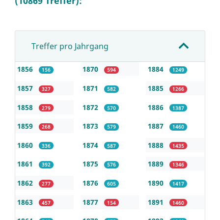
(10869 Treffer):
Treffer pro Jahrgang
1856
1870
1884
156
594
1249
1857
1871
1885
327
582
1266
1858
1872
1886
279
570
1387
1859
1873
1887
268
579
1460
1860
1874
1888
336
587
1435
1861
1875
1889
392
576
1346
1862
1876
1890
277
605
1417
1863
1877
1891
457
154
1460