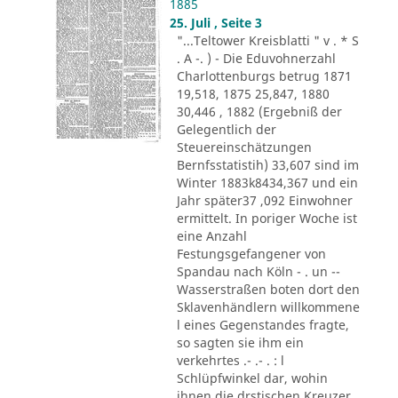
1885
25. Juli , Seite 3
"...Teltower Kreisblatti " v . * S
. A -. ) - Die Eduvohnerzahl
Charlottenburgs betrug 1871
19,518, 1875 25,847, 1880
30,446 , 1882 (Ergebniß der
Gelegentlich der
Steuereinschätzungen
Bernfsstatistih) 33,607 sind im
Winter 1883k8434,367 und ein
Jahr später37 ,092 Einwohner
ermittelt. In poriger Woche ist
eine Anzahl
Festungsgefangener von
Spandau nach Köln - . un --
Wasserstraßen boten dort den
Sklavenhändlern willkommene
l eines Gegenstandes fragte,
so sagten sie ihm ein
verkehrtes .- .- . : l
Schlüpfwinkel dar, wohin
ihnen die drstischen Kreuzer