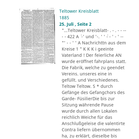
Teltower Kreisblatt
1885
25. Juli , Seite 2
"...Teltower Kreisblatt- . - . - - --
- - 422 A ´ -' und '-. ' ' ´- - ' - ' --
"' - - ' ' A Nachrichttn aus dem
Kreise 1 " K K K i geeinte
Vaterland ! Der feierliche AN
wurde eröffnet fahrplans statt.
Die Fabrik, welche zu geendet
Vereins. unseres eine in
gefüllt. und Verschiedenes.
Teltow Teltow. S * durch
Gefänge des Gefangchors des
Garde- FüsilierDie bis zur
Sitzung währende Pause
wurde durch allen Lokalen
reichlich Weiche für das
Anschlußgeleise die valentirte
Contra liefern übernommen
ha, zu erklärt, dieselbe bis