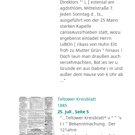
Direktors "' i, [ estenial am
agdsthlöm, Mittelstraße 7.
Jeden Sonntag d . ts.,
ausgeführt von der 25 Mann
starken Kapelle
cänseAussrhieben statt, wozu
ergebenst einladet Herrn
LvBOn [ rikass von Huhn Eilt
froh zu Mutter Grün " hinaus !
Doch laun man draußen auch
versehmachten, Bot ies ier u
Grunde en aus Dabme i in und
außer dem Hause von 6 Uhr ab
..."
Teltower Kreisblatt
1885
25. Juli , Seite 5
"...Teltower Kreisblatt* v " " 'v
t r " Bekanntmachung . Der
121ahre