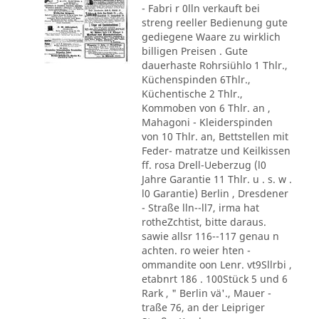
- Fabri r 0lln verkauft bei
streng reeller Bedienung gute
gediegene Waare zu wirklich
billigen Preisen . Gute
dauerhaste Rohrsiühlo 1 Thlr.,
Küchenspinden 6Thlr.,
Küchentische 2 Thlr.,
Kommoben von 6 Thlr. an ,
Mahagoni - Kleiderspinden
von 10 Thlr. an, Bettstellen mit
Feder- matratze und Keilkissen
ff. rosa Drell-Ueberzug (l0
Jahre Garantie 11 Thlr. u . s. w .
l0 Garantie) Berlin , Dresdener
- Straße lln--ll7, irma hat
rotheZchtist, bitte daraus.
sawie allsr 116--117 genau n
achten. ro weier hten -
ommandite oon Lenr. vt9Sllrbi ,
etabnrt 186 . 100Stück 5 und 6
Rark , " Berlin vä'., Mauer -
traße 76, an der Leipriger