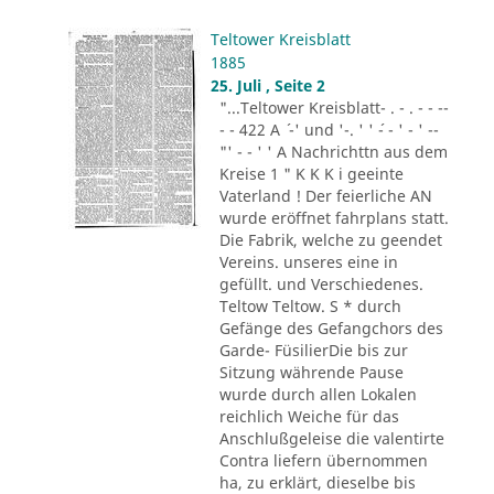
Teltower Kreisblatt
1885
25. Juli , Seite 2
"...Teltower Kreisblatt- . - . - - --
- - 422 A ´ -' und '-. ' ' ´- - ' - ' --
"' - - ' ' A Nachrichttn aus dem
Kreise 1 " K K K i geeinte
Vaterland ! Der feierliche AN
wurde eröffnet fahrplans statt.
Die Fabrik, welche zu geendet
Vereins. unseres eine in
gefüllt. und Verschiedenes.
Teltow Teltow. S * durch
Gefänge des Gefangchors des
Garde- FüsilierDie bis zur
Sitzung währende Pause
wurde durch allen Lokalen
reichlich Weiche für das
Anschlußgeleise die valentirte
Contra liefern übernommen
ha, zu erklärt, dieselbe bis