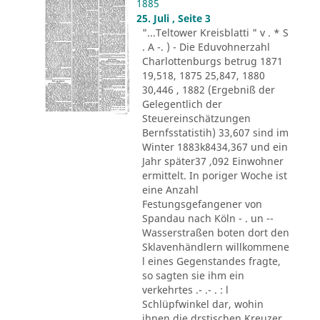
1885
25. Juli , Seite 3
"...Teltower Kreisblatti " v . * S
. A -. ) - Die Eduvohnerzahl
Charlottenburgs betrug 1871
19,518, 1875 25,847, 1880
30,446 , 1882 (Ergebniß der
Gelegentlich der
Steuereinschätzungen
Bernfsstatistih) 33,607 sind im
Winter 1883k8434,367 und ein
Jahr später37 ,092 Einwohner
ermittelt. In poriger Woche ist
eine Anzahl
Festungsgefangener von
Spandau nach Köln - . un --
Wasserstraßen boten dort den
Sklavenhändlern willkommene
l eines Gegenstandes fragte,
so sagten sie ihm ein
verkehrtes .- .- . : l
Schlüpfwinkel dar, wohin
ihnen die drstischen Kreuzer