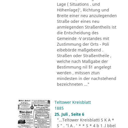
Lage ( Situations . und
Höhenlage)', Richtung und
Breite einer neu anzulegenden
Straße oder eines neu
anmlegenden Straßentheils ist
die Entscheidung des
Gemeinde -V orstandes mit
Zustimmung der Orts - Poli
eibebörde maßgebend .
Straßen oder Straßentheile ,
welche nach Maßgabe der
Bestimmung nil §1 angelegt
werden , mitssen ztun
mindesten in der nachstehend
bezeichneten ..."
Teltower Kreisblatt
1885
25. Juli , Seite 6
"...Teltower Kreisblatti S K A *
S " . "l A . ' * * S * 4 b 1 .l bbel