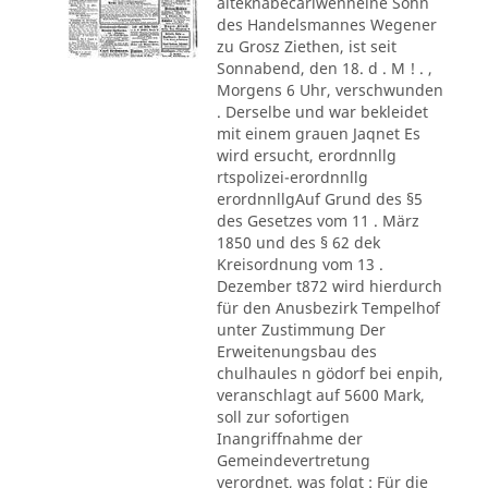
alteknabecarlwenneine Sohn
des Handelsmannes Wegener
zu Grosz Ziethen, ist seit
Sonnabend, den 18. d . M ! . ,
Morgens 6 Uhr, verschwunden
. Derselbe und war bekleidet
mit einem grauen Jaqnet Es
wird ersucht, erordnnllg
rtspolizei-erordnnllg
erordnnllgAuf Grund des §5
des Gesetzes vom 11 . März
1850 und des § 62 dek
Kreisordnung vom 13 .
Dezember t872 wird hierdurch
für den Anusbezirk Tempelhof
unter Zustimmung Der
Erweitenungsbau des
chulhaules n gödorf bei enpih,
veranschlagt auf 5600 Mark,
soll zur sofortigen
Inangriffnahme der
Gemeindevertretung
verordnet, was folgt : Für die