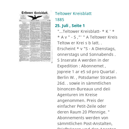
Teltower Kreisblatt
1885
25. Juli , Seite 1
"...Teltower Kreisblatt- * K ' *
* A v " - S ,"' " A Teltower Kreis
Teltow er Krei s b latt. .
Erscheint * v "S - A Dienstags,
onnerstags und Sonnabends .
S Inserate A werden in der
Expedition : Abonnemet ,
Jopreie 1 ar e5 sd pro Quartal .
Berlin W. , Potsdamer Stratzen
26d. . sowie in sämmtlichen
binoncen-Bureaux und deii
Agenturen im Kreise
angenommen. Preis der
einfacher Petit-Zeile oder
deren Raum 20 Pfennige. "
Abonnements werden von
sämmtlichen Post-Anstalten,