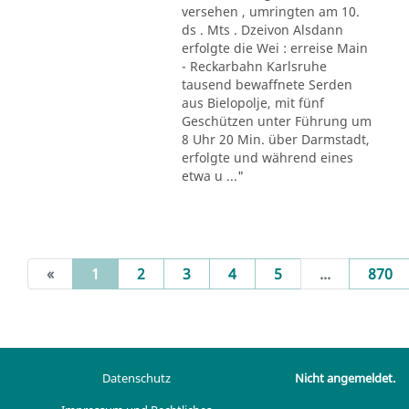
versehen , umringten am 10.
ds . Mts . Dzeivon Alsdann
erfolgte die Wei : erreise Main
- Reckarbahn Karlsruhe
tausend bewaffnete Serden
aus Bielopolje, mit fünf
Geschützen unter Führung um
8 Uhr 20 Min. über Darmstadt,
erfolgte und während eines
etwa u ..."
(current)
«
1
2
3
4
5
...
870
Datenschutz
Nicht angemeldet.