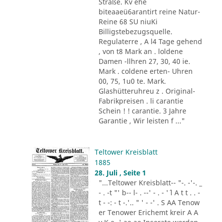
Straße. Kv ehe
biteaaeü6arantirt reine Natur-
Reine 68 SU niuKi
Billigstebezugsquelle.
Regulaterre , A l4 Tage gehend
, von t8 Mark an . loldene
Damen -llhren 27, 30, 40 ie.
Mark . coldene erten- Uhren
00, 75, 1u0 te. Mark.
Glashütteruhreu z . Original-
Fabrikpreisen . li carantie
Schein ! ! carantie. 3 Jahre
Garantie , Wir leisten f ..."
Teltower Kreisblatt
1885
28. Juli , Seite 1
"...Teltower Kreisblatt-- "-. -'-. _
- . -t "' b-- l- . --' - . - '´ l A t t . . -
t - -: - t -.'.. " ' - -' . S AA Tenow
er Tenower Erichemt kreir A A