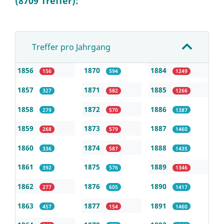
(8709 Treffer):
Treffer pro Jahrgang
1856
1870
1884
156
594
1249
1857
1871
1885
327
582
1266
1858
1872
1886
279
570
1387
1859
1873
1887
268
579
1460
1860
1874
1888
336
587
1435
1861
1875
1889
392
576
1346
1862
1876
1890
277
605
1417
1863
1877
1891
457
154
1460