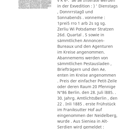
v K e-.' ae ae Inserate werden
in der Exvedition : ) ' Dienstags
, Donnrrstag0 und
Sonnabends . vonneme :
1prei5 rro 1 arb 2s sg sg.
Zerliu Wi Potsdamer Stratzen
26d. Quartal . S sowie in
sämmtlichen Annoncen-
Bureaux und den Agenturen
im Kreise angenommen.
Abannemems werden von
sämmtlichen Pestausladen ,
Briefträgern und den Ae.
enten im Kreise angenommen
. Preis der einfacher Petit-Zeile
oder deren Raum 20 Pfennige
N°86 Berlin. den 28. Juli l885. .
30. Jahrg. AmtlichtsBerlin , den
22 . Inli 1885 . erste Frühstück
im Franiksutter Hof auf
eingenommen der Neidelberg,
wurde . Aus Sieniea in Alt-
Serdien wird gemeldet :