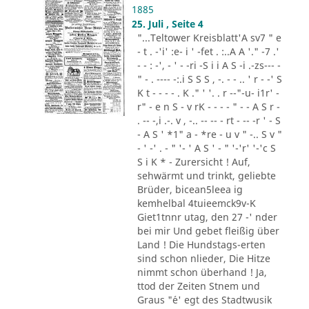
1885
25. Juli , Seite 4
"...Teltower Kreisblatt'A sv7 " e
- t . -'i' :e- i ' -fet . :..A A '." -7 .'
- - : -', - ' - -ri -S i i A S -i .-zs--- -
" - . ---- -:.i S S S , -. - - .. ' r - -' S
K t - - - - . K ." ' '. . r --"-u- i1r' -
r" - e n S - v rK - - - - " - - A S r -
. -- -,i .-. v , -.. -- -- - rt - -- -r ' - S
- A S ' *1" a - *re - u v " -.. S v "
- ' -' . - " '- ' A S ' - " '-'r' '-'c S
S i K * - Zurersicht ! Auf,
sehwärmt und trinkt, geliebte
Brüder, bicean5leea ig
kemhelbal 4tuieemck9v-K
Giet1tnnr utag, den 27 -' nder
bei mir Und gebet fleißig über
Land ! Die Hundstags-erten
sind schon nlieder, Die Hitze
nimmt schon überhand ! Ja,
ttod der Zeiten Stnem und
Graus "´e' egt des Stadtwusik