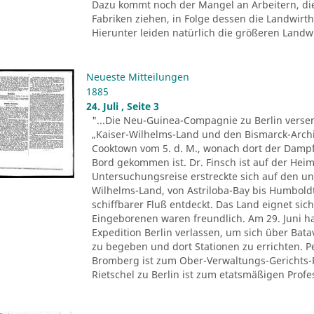
Dazu kommt noch der Mangel an Arbeitern, di
Fabriken ziehen, in Folge dessen die Landwir
Hierunter leiden natürlich die größeren Landwir
Neueste Mitteilungen
1885
24. Juli , Seite 3
"...Die Neu-Guinea-Compagnie zu Berlin versen
„Kaiser-Wilhelms-Land und den Bismarck-Archi
Cooktown vom 5. d. M., wonach dort der Dampfe
Bord gekommen ist. Dr. Finsch ist auf der Heim
Untersuchungsreise erstreckte sich auf den u
Wilhelms-Land, von Astriloba-Bay bis Humbold
schiffbarer Fluß entdeckt. Das Land eignet sich
Eingeborenen waren freundlich. Am 29. Juni ha
Expedition Berlin verlassen, um sich über Ba
zu begeben und dort Stationen zu errichten. 
Bromberg ist zum Ober-Verwaltungs-Gerichts-
Rietschel zu Berlin ist zum etatsmäßigen Profes