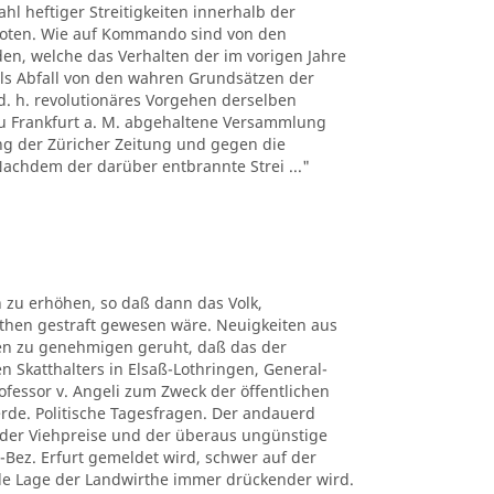
hl heftiger Streitigkeiten innerhalb der
boten. Wie auf Kommando sind von den
n, welche das Verhalten der im vorigen Jahre
ls Abfall von den wahren Grundsätzen der
d. h. revolutionäres Vorgehen derselben
 zu Frankfurt a. M. abgehaltene Versammlung
ng der Züricher Zeitung und gegen die
 Nachdem der darüber entbrannte Strei ..."
 zu erhöhen, so daß dann das Volk,
uthen gestraft gewesen wäre. Neuigkeiten aus
ben zu genehmigen geruht, daß das der
n Skatthalters in Elsaß-Lothringen, General-
rofessor v. Angeli zum Zweck der öffentlichen
erde. Politische Tagesfragen. Der andauerd
n der Viehpreise und der überaus ungünstige
-Bez. Erfurt gemeldet wird, schwer auf der
elle Lage der Landwirthe immer drückender wird.