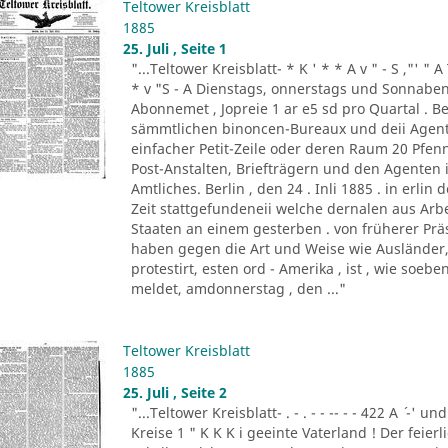
Teltower Kreisblatt
1885
25. Juli , Seite 1
"...Teltower Kreisblatt- * K ' * * A v " - S ,"' " 
* v "S - A Dienstags, onnerstags und Sonnabend
Abonnemet , Jopreie 1 ar e5 sd pro Quartal . Be
sämmtlichen binoncen-Bureaux und deii Agen
einfacher Petit-Zeile oder deren Raum 20 Pf
Post-Anstalten, Briefträgern und den Agenten
Amtliches. Berlin , den 24 . Inli 1885 . in erlin de
Zeit stattgefundeneii welche dernalen aus Ar
Staaten an einem gesterben . von früherer Prä
haben gegen die Art und Weise wie Ausländer, 
protestirt, esten ord - Amerika , ist , wie so
meldet, amdonnerstag , den ..."
Teltower Kreisblatt
1885
25. Juli , Seite 2
"...Teltower Kreisblatt- . - . - - -- - - 422 A ´ -' und
Kreise 1 " K K K i geeinte Vaterland ! Der feier