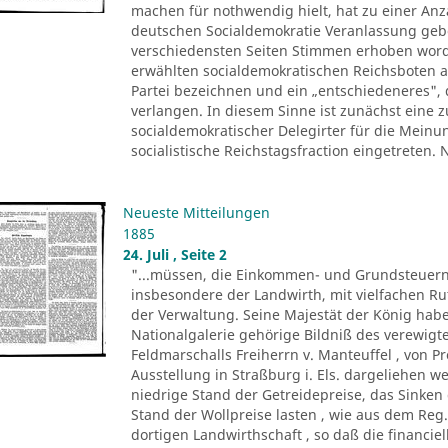
machen für nothwendig hielt, hat zu einer Anza
deutschen Socialdemokratie Veranlassung ge
verschiedensten Seiten Stimmen erhoben worde
erwählten socialdemokratischen Reichsboten a
Partei bezeichnen und ein „entschiedeneres", 
verlangen. In diesem Sinne ist zunächst eine
socialdemokratischer Delegirter für die Meinu
socialistische Reichstagsfraction eingetreten.
Neueste Mitteilungen
1885
24. Juli , Seite 2
"...müssen, die Einkommen- und Grundsteuern
insbesondere der Landwirth, mit vielfachen R
der Verwaltung. Seine Majestät der König ha
Nationalgalerie gehörige Bildniß des verewigte
Feldmarschalls Freiherrn v. Manteuffel , von P
Ausstellung in Straßburg i. Els. dargeliehen w
niedrige Stand der Getreidepreise, das Sinke
Stand der Wollpreise lasten , wie aus dem Reg.
dortigen Landwirthschaft , so daß die financi