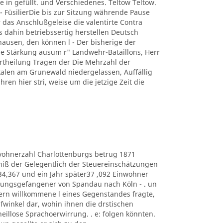
e in gefüllt. und Verschiedenes. Teltow Teltow.
 FüsilierDie bis zur Sitzung währende Pause
 das Anschlußgeleise die valentirte Contra
s dahin betriebssertig herstellen Deutsch
usen, den können l - Der bisherige der
 Stärkung ausum r" Landwehr-Bataillons, Herr
r Ertheilung Tragen der Die Mehrzahl der
kalen am Grunewald niedergelassen, Auffällig
hren hier stri, weise um die jetzige Zeit die
e Eduvohnerzahl Charlottenburgs betrug 1871
bniß der Gelegentlich der Steuereinschätzungen
434,367 und ein Jahr später37 ,092 Einwohner
estungsgefangener von Spandau nach Köln - . un
ern willkommene l eines Gegenstandes fragte,
lüpfwinkel dar, wohin ihnen die drstischen
heillose Sprachoerwirrung. . e: folgen könnten.