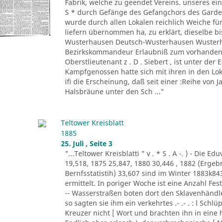
Fabrik, welche zu geendet Vereins. unseres ein
S * durch Gefänge des Gefangchors des Garde-
wurde durch allen Lokalen reichlich Weiche für
liefern übernommen ha, zu erklärt, dieselbe bi
Wusterhausen Deutsch-Wusterhausen Wusterha
Bezirkskommandeur Erlaubniß zum vorhandene
Oberstlieutenant z . D . Siebert , ist unter de
Kampfgenossen hatte sich mit ihren in den Lo
ifi die Erscheinung, daß seit einer :Reihe von Ja
Halsbräune unter den Sch ..."
Teltower Kreisblatt
1885
25. Juli , Seite 3
"...Teltower Kreisblatti " v . * S . A -. ) - Di
19,518, 1875 25,847, 1880 30,446 , 1882 (Erge
Bernfsstatistih) 33,607 sind im Winter 1883k8
ermittelt. In poriger Woche ist eine Anzahl F
-- Wasserstraßen boten dort den Sklavenhändl
so sagten sie ihm ein verkehrtes .- .- . : l Sch
Kreuzer nicht [ Wort und brachten ihn in eine 