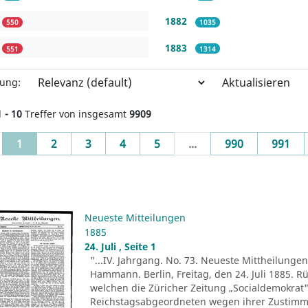
1882
550
1035
1883
551
1314
Aktualisieren
rung:
1 - 10
Treffer von insgesamt
9909
(current)
1
2
3
4
5
...
990
991
Neueste Mitteilungen
1885
24. Juli , Seite 1
"...IV. Jahrgang. No. 73. Neueste Mittheilungen.
Hammann. Berlin, Freitag, den 24. Juli 1885. R
welchen die Züricher Zeitung „Socialdemokrat" 
Reichstagsabgeordneten wegen ihrer Zustim