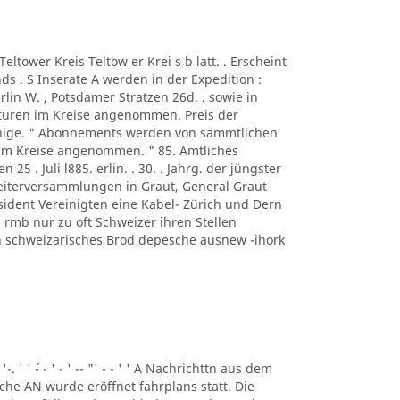
A Teltower Kreis Teltow er Krei s b latt. . Erscheint
s . S Inserate A werden in der Expedition :
rlin W. , Potsdamer Stratzen 26d. . sowie in
turen im Kreise angenommen. Preis der
ennige. " Abonnements werden von sämmtlichen
 im Kreise angenommen. " 85. Amtliches
n 25 . Juli l885. erlin. . 30. . Jahrg. der jüngster
beiterversammlungen in Graut, General Graut
sident Vereinigten eine Kabel- Zürich und Dern
rmb nur zu oft Schweizer ihren Stellen
eben schweizarisches Brod depesche ausnew -ihork
 '-. ' ' ´- - ' - ' -- "' - - ' ' A Nachrichttn aus dem
liche AN wurde eröffnet fahrplans statt. Die