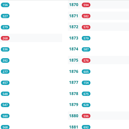
1870
156
594
1871
327
582
1872
279
570
1873
268
579
1874
336
587
1875
392
576
1876
277
605
1877
457
154
1878
548
675
1879
547
628
1880
580
596
1881
568
692