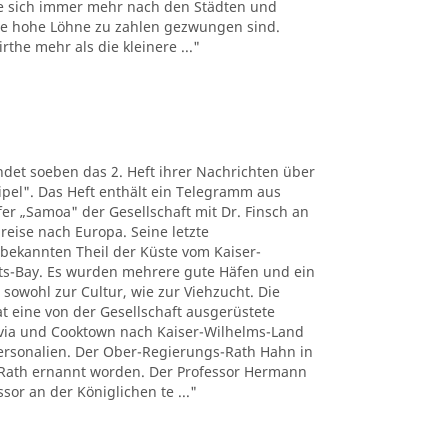
e sich immer mehr nach den Städten und
the hohe Löhne zu zahlen gezwungen sind.
the mehr als die kleinere ..."
det soeben das 2. Heft ihrer Nachrichten über
pel". Das Heft enthält ein Telegramm aus
r „Samoa" der Gesellschaft mit Dr. Finsch an
reise nach Europa. Seine letzte
nbekannten Theil der Küste vom Kaiser-
ts-Bay. Es wurden mehrere gute Häfen und ein
 sowohl zur Cultur, wie zur Viehzucht. Die
t eine von der Gesellschaft ausgerüstete
tavia und Cooktown nach Kaiser-Wilhelms-Land
Personalien. Der Ober-Regierungs-Rath Hahn in
Rath ernannt worden. Der Professor Hermann
sor an der Königlichen te ..."