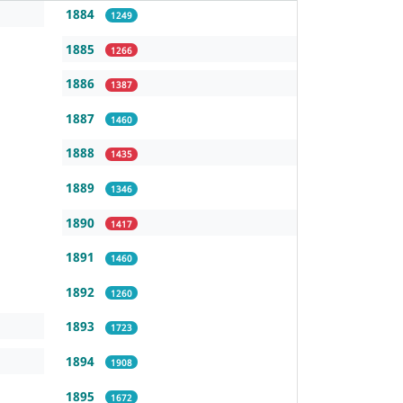
1884
1249
1885
1266
1886
1387
1887
1460
1888
1435
1889
1346
1890
1417
1891
1460
1892
1260
1893
1723
1894
1908
1895
1672