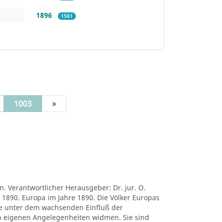
1896
1561
(current)
1003
»
n. Verantwortlicher Herausgeber: Dr. jur. O.
1890. Europa im Jahre 1890. Die Völker Europas
re unter dem wachsenden Einfluß der
en eigenen Angelegenheiten widmen. Sie sind