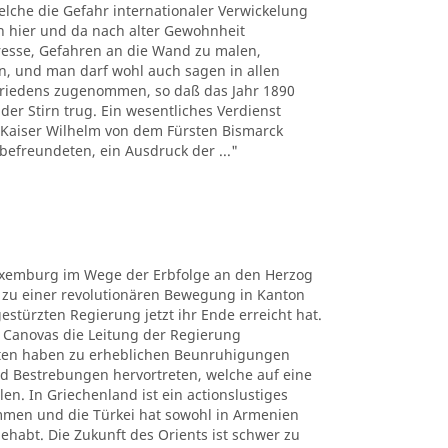
lche die Gefahr internationaler Verwickelung
n hier und da nach alter Gewohnheit
esse, Gefahren an die Wand zu malen,
n, und man darf wohl auch sagen in allen
Friedens zugenommen, so daß das Jahr 1890
der Stirn trug. Ein wesentliches Verdienst
ich Kaiser Wilhelm von dem Fürsten Bismarck
befreundeten, ein Ausdruck der ..."
uxemburg im Wege der Erbfolge an den Herzog
s zu einer revolutionären Bewegung in Kanton
stürzten Regierung jetzt ihr Ende erreicht hat.
r Canovas die Leitung der Regierung
aten haben zu erheblichen Beunruhigungen
d Bestrebungen hervortreten, welche auf eine
. In Griechenland ist ein actionslustiges
mmen und die Türkei hat sowohl in Armenien
habt. Die Zukunft des Orients ist schwer zu