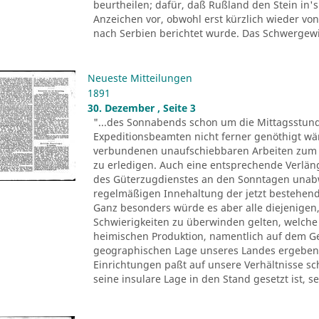
beurtheilen; dafür, daß Rußland den Stein in's
Anzeichen vor, obwohl erst kürzlich wieder v
nach Serbien berichtet wurde. Das Schwergewi
Neueste Mitteilungen
1891
30. Dezember , Seite 3
"...des Sonnabends schon um die Mittagsstun
Expeditionsbeamten nicht ferner genöthigt wär
verbundenen unaufschiebbaren Arbeiten zum T
zu erledigen. Auch eine entsprechende Verläng
des Güterzugdienstes an den Sonntagen unabw
regelmäßigen Innehaltung der jetzt bestehend
Ganz besonders würde es aber alle diejenigen, t
Schwierigkeiten zu überwinden gelten, welche
heimischen Produktion, namentlich auf dem G
geographischen Lage unseres Landes ergeben. 
Einrichtungen paßt auf unsere Verhältnisse sc
seine insulare Lage in den Stand gesetzt ist, s