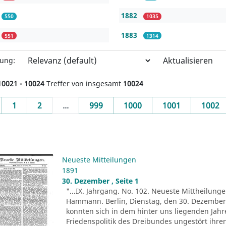
1882
550
1035
1883
551
1314
Aktualisieren
rung:
10021 - 10024
Treffer von insgesamt
10024
evious
1
2
...
999
1000
1001
1002
Neueste Mitteilungen
1891
30. Dezember , Seite 1
"...IX. Jahrgang. No. 102. Neueste Mittheilunge
Hammann. Berlin, Dienstag, den 30. Dezember 
konnten sich in dem hinter uns liegenden Jah
Friedenspolitik des Dreibundes ungestört ihr