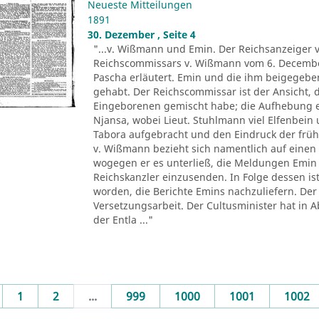
Neueste Mitteilungen
1891
30. Dezember , Seite 4
"...v. Wißmann und Emin. Der Reichsanzeiger ve
Reichscommissars v. Wißmann vom 6. Decembe
Pascha erläutert. Emin und die ihm beigegeb
gehabt. Der Reichscommissar ist der Ansicht, 
Eingeborenen gemischt habe; die Aufhebung ei
Njansa, wobei Lieut. Stuhlmann viel Elfenbein
Tabora aufgebracht und den Eindruck der früh
v. Wißmann bezieht sich namentlich auf einen 
wogegen er es unterließ, die Meldungen Emin i
Reichskanzler einzusenden. In Folge dessen is
worden, die Berichte Emins nachzuliefern. Der 
Versetzungsarbeit. Der Cultusminister hat i
der Entla ..."
evious
1
2
...
999
1000
1001
1002