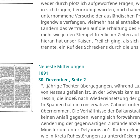
weder durch plötzlich aufgeworfene Fragen, we
in sich trugen, beunruhigt worden, noch habe
unternommene Versuche der ausländischen Pr
irgendwie verfangen. Vielmehr hat allenthalbe
Ländern das Vertrauen auf die Erhaltung des 
mehr wie je den Stempel friedlicher Zeiten auf 
hieran hat unser Kaiser . Freilich ging, als s
trennte, ein Ruf des Schreckens durch die uns 
Neueste Mitteilungen
1891
30. Dezember , Seite 2
"...jährige Tochter übergegangen, während L
von Nassau gefallen ist. In der Schweiz kam e
Tessin, die indeß nach Wiedereinsetzung der ge
In Spanien hat ein conservatives Cabinet unte
übernommen. Die Verhältnisse der Balkansta
keinen Anlaß gegeben, wenngleich fortwähren
Aenderung der gegenwärtigen Zustände abzielen
Ministerium unter Delyannis an's Ruder geko
wie in Kreta Ruhestörungen zu unterdrücken ge