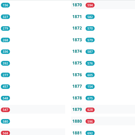
1870
156
594
1871
327
582
1872
279
570
1873
268
579
1874
336
587
1875
392
576
1876
277
605
1877
457
154
1878
548
675
1879
547
628
1880
580
596
1881
568
692