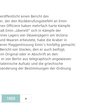
röffentlicht einen Bericht des
r, der den Rückberufungsbefehl an Emin
enen Officiere haben mehrfach harte Kämpfe
daß Emin „übereilt" sich in Kämpfe der
nes Lagers von Sklavenjägern am Victoria
 und Waaren erbeutete, habe die Araber in
eren Flaggenhissung Emin's hinfällig gemacht.
Bericht von Stockes, den er auch beifügt,
m Original oder in Abschrift an den
t er von Berlin aus telegraphisch angewiesen
lateinische Aufsatz und die griechische
n Abänderung der Bestimmungen der Ordnung
(current)
1003
»