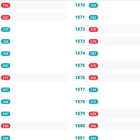
1870
156
594
1871
327
582
1872
279
570
1873
268
579
1874
336
587
1875
392
576
1876
277
605
1877
457
154
1878
548
675
1879
547
628
1880
580
596
1881
568
692