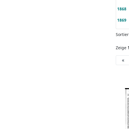
1868
1869
Sortie
Zeige
«