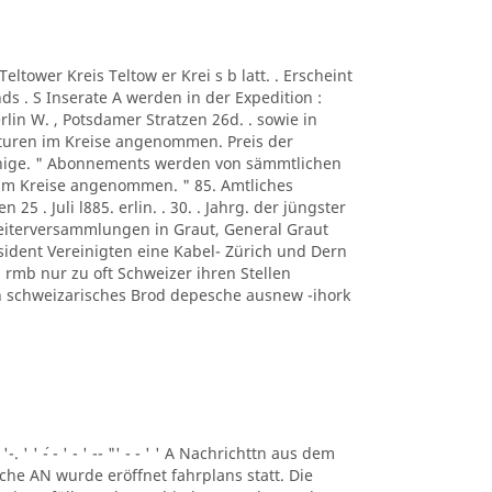
A Teltower Kreis Teltow er Krei s b latt. . Erscheint
s . S Inserate A werden in der Expedition :
rlin W. , Potsdamer Stratzen 26d. . sowie in
turen im Kreise angenommen. Preis der
ennige. " Abonnements werden von sämmtlichen
 im Kreise angenommen. " 85. Amtliches
n 25 . Juli l885. erlin. . 30. . Jahrg. der jüngster
beiterversammlungen in Graut, General Graut
sident Vereinigten eine Kabel- Zürich und Dern
rmb nur zu oft Schweizer ihren Stellen
eben schweizarisches Brod depesche ausnew -ihork
 '-. ' ' ´- - ' - ' -- "' - - ' ' A Nachrichttn aus dem
liche AN wurde eröffnet fahrplans statt. Die