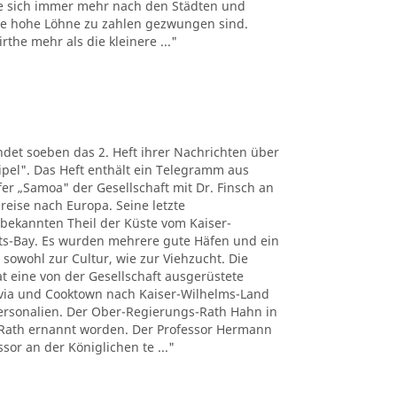
e sich immer mehr nach den Städten und
the hohe Löhne zu zahlen gezwungen sind.
the mehr als die kleinere ..."
det soeben das 2. Heft ihrer Nachrichten über
pel". Das Heft enthält ein Telegramm aus
r „Samoa" der Gesellschaft mit Dr. Finsch an
reise nach Europa. Seine letzte
nbekannten Theil der Küste vom Kaiser-
ts-Bay. Es wurden mehrere gute Häfen und ein
 sowohl zur Cultur, wie zur Viehzucht. Die
t eine von der Gesellschaft ausgerüstete
tavia und Cooktown nach Kaiser-Wilhelms-Land
Personalien. Der Ober-Regierungs-Rath Hahn in
Rath ernannt worden. Der Professor Hermann
sor an der Königlichen te ..."