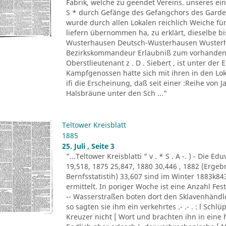
Fabrik, welche zu geendet Vereins. unseres ein
S * durch Gefänge des Gefangchors des Garde-
wurde durch allen Lokalen reichlich Weiche für
liefern übernommen ha, zu erklärt, dieselbe bi
Wusterhausen Deutsch-Wusterhausen Wusterha
Bezirkskommandeur Erlaubniß zum vorhandene
Oberstlieutenant z . D . Siebert , ist unter de
Kampfgenossen hatte sich mit ihren in den Lo
ifi die Erscheinung, daß seit einer :Reihe von Ja
Halsbräune unter den Sch ..."
Teltower Kreisblatt
1885
25. Juli , Seite 3
"...Teltower Kreisblatti " v . * S . A -. ) - Di
19,518, 1875 25,847, 1880 30,446 , 1882 (Erge
Bernfsstatistih) 33,607 sind im Winter 1883k8
ermittelt. In poriger Woche ist eine Anzahl F
-- Wasserstraßen boten dort den Sklavenhändl
so sagten sie ihm ein verkehrtes .- .- . : l Sch
Kreuzer nicht [ Wort und brachten ihn in eine 