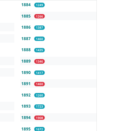
1884
1249
1885
1266
1886
1387
1887
1460
1888
1435
1889
1346
1890
1417
1891
1460
1892
1260
1893
1723
1894
1908
1895
1672