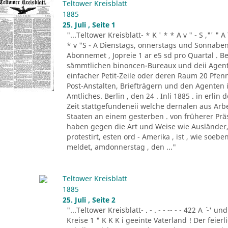
Teltower Kreisblatt
1885
25. Juli , Seite 1
"...Teltower Kreisblatt- * K ' * * A v " - S ,"' " 
* v "S - A Dienstags, onnerstags und Sonnabend
Abonnemet , Jopreie 1 ar e5 sd pro Quartal . Be
sämmtlichen binoncen-Bureaux und deii Agen
einfacher Petit-Zeile oder deren Raum 20 Pf
Post-Anstalten, Briefträgern und den Agenten
Amtliches. Berlin , den 24 . Inli 1885 . in erlin de
Zeit stattgefundeneii welche dernalen aus Ar
Staaten an einem gesterben . von früherer Prä
haben gegen die Art und Weise wie Ausländer, 
protestirt, esten ord - Amerika , ist , wie so
meldet, amdonnerstag , den ..."
Teltower Kreisblatt
1885
25. Juli , Seite 2
"...Teltower Kreisblatt- . - . - - -- - - 422 A ´ -' und
Kreise 1 " K K K i geeinte Vaterland ! Der feier