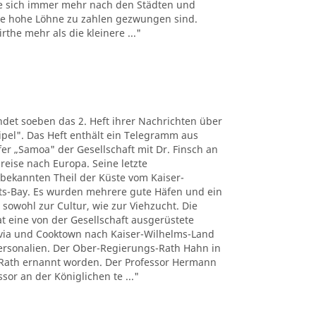
e sich immer mehr nach den Städten und
the hohe Löhne zu zahlen gezwungen sind.
the mehr als die kleinere ..."
det soeben das 2. Heft ihrer Nachrichten über
pel". Das Heft enthält ein Telegramm aus
r „Samoa" der Gesellschaft mit Dr. Finsch an
reise nach Europa. Seine letzte
nbekannten Theil der Küste vom Kaiser-
ts-Bay. Es wurden mehrere gute Häfen und ein
 sowohl zur Cultur, wie zur Viehzucht. Die
t eine von der Gesellschaft ausgerüstete
tavia und Cooktown nach Kaiser-Wilhelms-Land
Personalien. Der Ober-Regierungs-Rath Hahn in
Rath ernannt worden. Der Professor Hermann
sor an der Königlichen te ..."