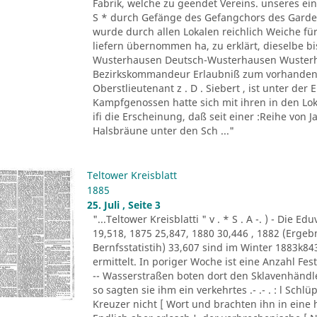
Fabrik, welche zu geendet Vereins. unseres ein
S * durch Gefänge des Gefangchors des Garde-
wurde durch allen Lokalen reichlich Weiche für
liefern übernommen ha, zu erklärt, dieselbe bi
Wusterhausen Deutsch-Wusterhausen Wusterha
Bezirkskommandeur Erlaubniß zum vorhandene
Oberstlieutenant z . D . Siebert , ist unter de
Kampfgenossen hatte sich mit ihren in den Lo
ifi die Erscheinung, daß seit einer :Reihe von Ja
Halsbräune unter den Sch ..."
Teltower Kreisblatt
1885
25. Juli , Seite 3
"...Teltower Kreisblatti " v . * S . A -. ) - Di
19,518, 1875 25,847, 1880 30,446 , 1882 (Erge
Bernfsstatistih) 33,607 sind im Winter 1883k8
ermittelt. In poriger Woche ist eine Anzahl F
-- Wasserstraßen boten dort den Sklavenhändl
so sagten sie ihm ein verkehrtes .- .- . : l Sch
Kreuzer nicht [ Wort und brachten ihn in eine 