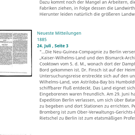
Dazu kommt noch der Mangel an Arbeitern, di
Fabriken ziehen, in Folge dessen die Landwir
Hierunter leiden natürlich die größeren Landwir
Neueste Mitteilungen
1885
24. Juli , Seite 3
"...Die Neu-Guinea-Compagnie zu Berlin versen
„Kaiser-Wilhelms-Land und den Bismarck-Archi
Cooktown vom 5. d. M., wonach dort der Dampfe
Bord gekommen ist. Dr. Finsch ist auf der Heim
Untersuchungsreise erstreckte sich auf den u
Wilhelms-Land, von Astriloba-Bay bis Humbold
schiffbarer Fluß entdeckt. Das Land eignet sich
Eingeborenen waren freundlich. Am 29. Juni ha
Expedition Berlin verlassen, um sich über Ba
zu begeben und dort Stationen zu errichten. 
Bromberg ist zum Ober-Verwaltungs-Gerichts-
Rietschel zu Berlin ist zum etatsmäßigen Profes