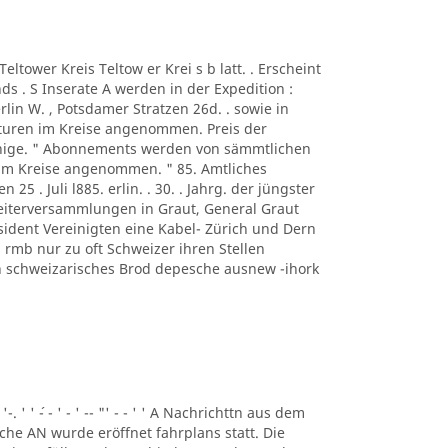
A Teltower Kreis Teltow er Krei s b latt. . Erscheint
s . S Inserate A werden in der Expedition :
rlin W. , Potsdamer Stratzen 26d. . sowie in
turen im Kreise angenommen. Preis der
ennige. " Abonnements werden von sämmtlichen
 im Kreise angenommen. " 85. Amtliches
n 25 . Juli l885. erlin. . 30. . Jahrg. der jüngster
beiterversammlungen in Graut, General Graut
sident Vereinigten eine Kabel- Zürich und Dern
rmb nur zu oft Schweizer ihren Stellen
eben schweizarisches Brod depesche ausnew -ihork
 '-. ' ' ´- - ' - ' -- "' - - ' ' A Nachrichttn aus dem
liche AN wurde eröffnet fahrplans statt. Die