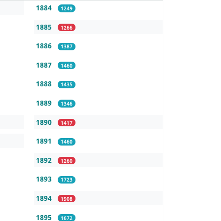
1884
1249
1885
1266
1886
1387
1887
1460
1888
1435
1889
1346
1890
1417
1891
1460
1892
1260
1893
1723
1894
1908
1895
1672