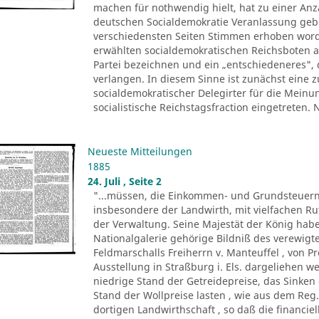
machen für nothwendig hielt, hat zu einer Anza
deutschen Socialdemokratie Veranlassung ge
verschiedensten Seiten Stimmen erhoben worde
erwählten socialdemokratischen Reichsboten a
Partei bezeichnen und ein „entschiedeneres", 
verlangen. In diesem Sinne ist zunächst eine
socialdemokratischer Delegirter für die Meinu
socialistische Reichstagsfraction eingetreten.
Neueste Mitteilungen
1885
24. Juli , Seite 2
"...müssen, die Einkommen- und Grundsteuern
insbesondere der Landwirth, mit vielfachen R
der Verwaltung. Seine Majestät der König ha
Nationalgalerie gehörige Bildniß des verewigte
Feldmarschalls Freiherrn v. Manteuffel , von P
Ausstellung in Straßburg i. Els. dargeliehen w
niedrige Stand der Getreidepreise, das Sinke
Stand der Wollpreise lasten , wie aus dem Reg.
dortigen Landwirthschaft , so daß die financi