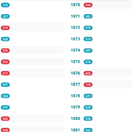
1870
156
594
1871
327
582
1872
279
570
1873
268
579
1874
336
587
1875
392
576
1876
277
605
1877
457
154
1878
548
675
1879
547
628
1880
580
596
1881
568
692