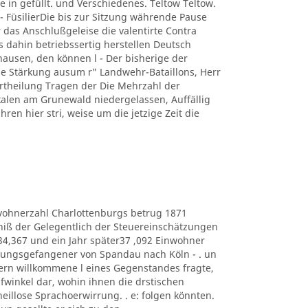
e in gefüllt. und Verschiedenes. Teltow Teltow.
 FüsilierDie bis zur Sitzung währende Pause
 das Anschlußgeleise die valentirte Contra
s dahin betriebssertig herstellen Deutsch
usen, den können l - Der bisherige der
 Stärkung ausum r" Landwehr-Bataillons, Herr
r Ertheilung Tragen der Die Mehrzahl der
kalen am Grunewald niedergelassen, Auffällig
hren hier stri, weise um die jetzige Zeit die
e Eduvohnerzahl Charlottenburgs betrug 1871
bniß der Gelegentlich der Steuereinschätzungen
434,367 und ein Jahr später37 ,092 Einwohner
estungsgefangener von Spandau nach Köln - . un
ern willkommene l eines Gegenstandes fragte,
lüpfwinkel dar, wohin ihnen die drstischen
heillose Sprachoerwirrung. . e: folgen könnten.