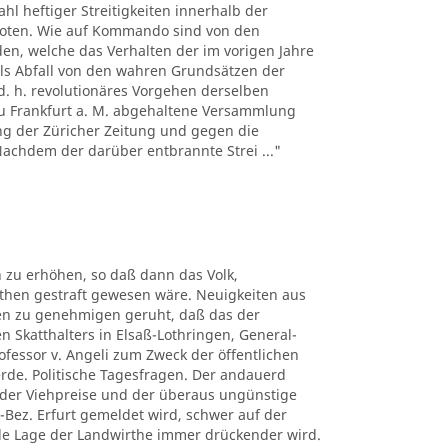
hl heftiger Streitigkeiten innerhalb der
boten. Wie auf Kommando sind von den
n, welche das Verhalten der im vorigen Jahre
ls Abfall von den wahren Grundsätzen der
d. h. revolutionäres Vorgehen derselben
 zu Frankfurt a. M. abgehaltene Versammlung
ng der Züricher Zeitung und gegen die
 Nachdem der darüber entbrannte Strei ..."
 zu erhöhen, so daß dann das Volk,
uthen gestraft gewesen wäre. Neuigkeiten aus
ben zu genehmigen geruht, daß das der
n Skatthalters in Elsaß-Lothringen, General-
rofessor v. Angeli zum Zweck der öffentlichen
erde. Politische Tagesfragen. Der andauerd
n der Viehpreise und der überaus ungünstige
-Bez. Erfurt gemeldet wird, schwer auf der
elle Lage der Landwirthe immer drückender wird.