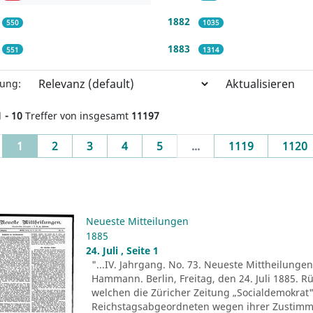
1882
550
1035
1883
551
1314
Aktualisieren
rung:
1 - 10
Treffer von insgesamt
11197
(current)
1
2
3
4
5
...
1119
1120
Neueste Mitteilungen
1885
24. Juli , Seite 1
"...IV. Jahrgang. No. 73. Neueste Mittheilungen.
Hammann. Berlin, Freitag, den 24. Juli 1885. R
welchen die Züricher Zeitung „Socialdemokrat" 
Reichstagsabgeordneten wegen ihrer Zustim