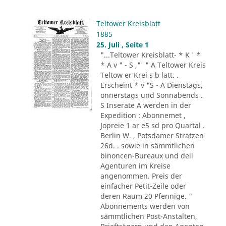
Teltower Kreisblatt
1885
25. Juli , Seite 1
"...Teltower Kreisblatt- * K ' *
* A v " - S ,"' " A Teltower Kreis
Teltow er Krei s b latt. .
Erscheint * v "S - A Dienstags,
onnerstags und Sonnabends .
S Inserate A werden in der
Expedition : Abonnemet ,
Jopreie 1 ar e5 sd pro Quartal .
Berlin W. , Potsdamer Stratzen
26d. . sowie in sämmtlichen
binoncen-Bureaux und deii
Agenturen im Kreise
angenommen. Preis der
einfacher Petit-Zeile oder
deren Raum 20 Pfennige. "
Abonnements werden von
sämmtlichen Post-Anstalten,