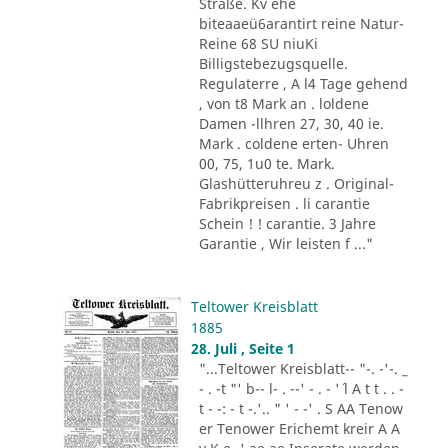
Straße. Kv ehe
biteaaeü6arantirt reine Natur-
Reine 68 SU niuKi
Billigstebezugsquelle.
Regulaterre , A l4 Tage gehend
, von t8 Mark an . loldene
Damen -llhren 27, 30, 40 ie.
Mark . coldene erten- Uhren
00, 75, 1u0 te. Mark.
Glashütteruhreu z . Original-
Fabrikpreisen . li carantie
Schein ! ! carantie. 3 Jahre
Garantie , Wir leisten f ..."
Teltower Kreisblatt
1885
28. Juli , Seite 1
"...Teltower Kreisblatt-- "-. -'-. _
- . -t "' b-- l- . --' - . - '´ l A t t . . -
t - -: - t -.'.. " ' - -' . S AA Tenow
er Tenower Erichemt kreir A A