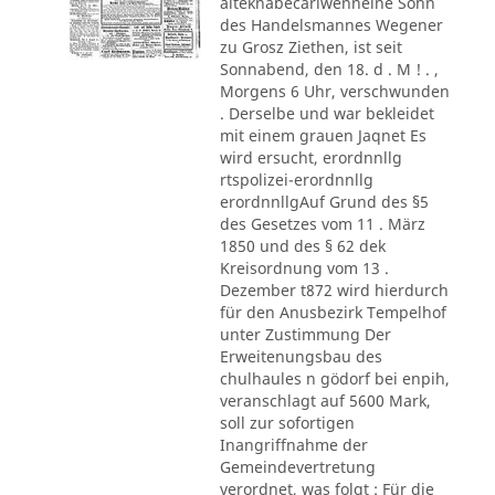
alteknabecarlwenneine Sohn
des Handelsmannes Wegener
zu Grosz Ziethen, ist seit
Sonnabend, den 18. d . M ! . ,
Morgens 6 Uhr, verschwunden
. Derselbe und war bekleidet
mit einem grauen Jaqnet Es
wird ersucht, erordnnllg
rtspolizei-erordnnllg
erordnnllgAuf Grund des §5
des Gesetzes vom 11 . März
1850 und des § 62 dek
Kreisordnung vom 13 .
Dezember t872 wird hierdurch
für den Anusbezirk Tempelhof
unter Zustimmung Der
Erweitenungsbau des
chulhaules n gödorf bei enpih,
veranschlagt auf 5600 Mark,
soll zur sofortigen
Inangriffnahme der
Gemeindevertretung
verordnet, was folgt : Für die