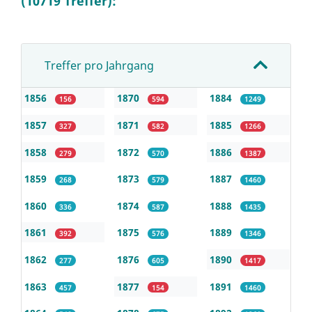
(10719 Treffer):
Treffer pro Jahrgang
1856
1870
1884
156
594
1249
1857
1871
1885
327
582
1266
1858
1872
1886
279
570
1387
1859
1873
1887
268
579
1460
1860
1874
1888
336
587
1435
1861
1875
1889
392
576
1346
1862
1876
1890
277
605
1417
1863
1877
1891
457
154
1460