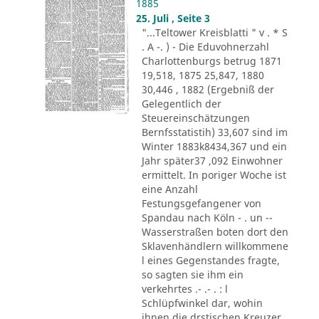
1885
25. Juli , Seite 3
"...Teltower Kreisblatti " v . * S
. A -. ) - Die Eduvohnerzahl
Charlottenburgs betrug 1871
19,518, 1875 25,847, 1880
30,446 , 1882 (Ergebniß der
Gelegentlich der
Steuereinschätzungen
Bernfsstatistih) 33,607 sind im
Winter 1883k8434,367 und ein
Jahr später37 ,092 Einwohner
ermittelt. In poriger Woche ist
eine Anzahl
Festungsgefangener von
Spandau nach Köln - . un --
Wasserstraßen boten dort den
Sklavenhändlern willkommene
l eines Gegenstandes fragte,
so sagten sie ihm ein
verkehrtes .- .- . : l
Schlüpfwinkel dar, wohin
ihnen die drstischen Kreuzer