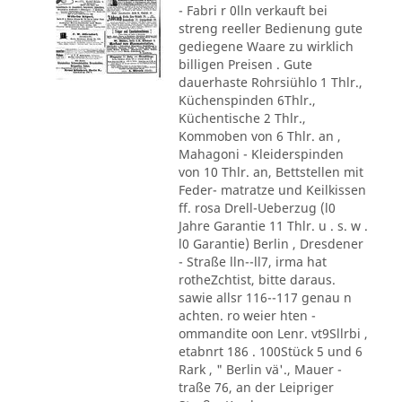
- Fabri r 0lln verkauft bei
streng reeller Bedienung gute
gediegene Waare zu wirklich
billigen Preisen . Gute
dauerhaste Rohrsiühlo 1 Thlr.,
Küchenspinden 6Thlr.,
Küchentische 2 Thlr.,
Kommoben von 6 Thlr. an ,
Mahagoni - Kleiderspinden
von 10 Thlr. an, Bettstellen mit
Feder- matratze und Keilkissen
ff. rosa Drell-Ueberzug (l0
Jahre Garantie 11 Thlr. u . s. w .
l0 Garantie) Berlin , Dresdener
- Straße lln--ll7, irma hat
rotheZchtist, bitte daraus.
sawie allsr 116--117 genau n
achten. ro weier hten -
ommandite oon Lenr. vt9Sllrbi ,
etabnrt 186 . 100Stück 5 und 6
Rark , " Berlin vä'., Mauer -
traße 76, an der Leipriger