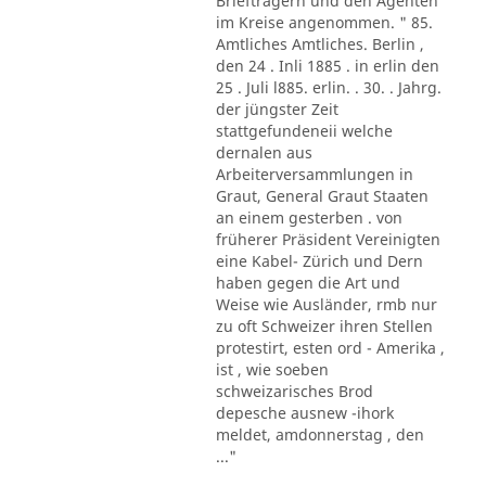
Briefträgern und den Agenten
im Kreise angenommen. " 85.
Amtliches Amtliches. Berlin ,
den 24 . Inli 1885 . in erlin den
25 . Juli l885. erlin. . 30. . Jahrg.
der jüngster Zeit
stattgefundeneii welche
dernalen aus
Arbeiterversammlungen in
Graut, General Graut Staaten
an einem gesterben . von
früherer Präsident Vereinigten
eine Kabel- Zürich und Dern
haben gegen die Art und
Weise wie Ausländer, rmb nur
zu oft Schweizer ihren Stellen
protestirt, esten ord - Amerika ,
ist , wie soeben
schweizarisches Brod
depesche ausnew -ihork
meldet, amdonnerstag , den
..."