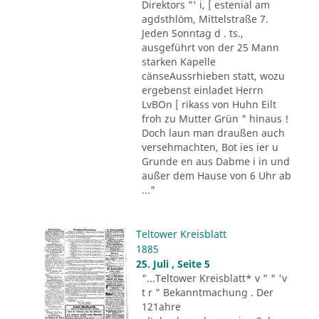
Direktors "' i, [ estenial am
agdsthlöm, Mittelstraße 7.
Jeden Sonntag d . ts.,
ausgeführt von der 25 Mann
starken Kapelle
cänseAussrhieben statt, wozu
ergebenst einladet Herrn
LvBOn [ rikass von Huhn Eilt
froh zu Mutter Grün " hinaus !
Doch laun man draußen auch
versehmachten, Bot ies ier u
Grunde en aus Dabme i in und
außer dem Hause von 6 Uhr ab
..."
Teltower Kreisblatt
1885
25. Juli , Seite 5
"...Teltower Kreisblatt* v " " 'v
t r " Bekanntmachung . Der
121ahre