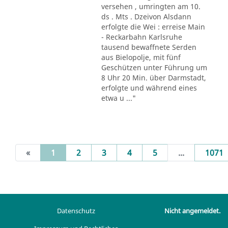
versehen , umringten am 10.
ds . Mts . Dzeivon Alsdann
erfolgte die Wei : erreise Main
- Reckarbahn Karlsruhe
tausend bewaffnete Serden
aus Bielopolje, mit fünf
Geschützen unter Führung um
8 Uhr 20 Min. über Darmstadt,
erfolgte und während eines
etwa u ..."
(current)
«
1
2
3
4
5
...
1071
Datenschutz
Nicht angemeldet.