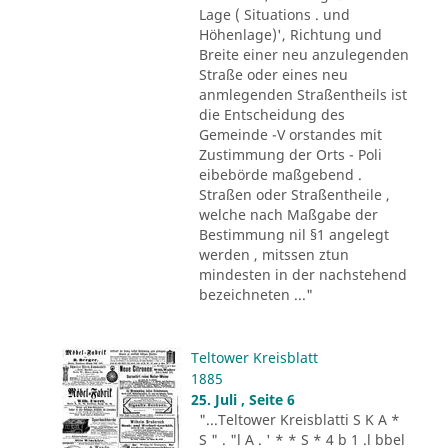
Lage ( Situations . und
Höhenlage)', Richtung und
Breite einer neu anzulegenden
Straße oder eines neu
anmlegenden Straßentheils ist
die Entscheidung des
Gemeinde -V orstandes mit
Zustimmung der Orts - Poli
eibebörde maßgebend .
Straßen oder Straßentheile ,
welche nach Maßgabe der
Bestimmung nil §1 angelegt
werden , mitssen ztun
mindesten in der nachstehend
bezeichneten ..."
Teltower Kreisblatt
1885
25. Juli , Seite 6
"...Teltower Kreisblatti S K A *
S " . "l A . ' * * S * 4 b 1 .l bbel