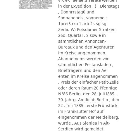
v K e-.' ae ae Inserate werden
in der Exvedition : ) ' Dienstags
, Donnrrstag0 und
Sonnabends . vonneme :
1prei5 rro 1 arb 2s sg sg.
Zerliu Wi Potsdamer Stratzen
26d. Quartal . S sowie in
sämmtlichen Annoncen-
Bureaux und den Agenturen
im Kreise angenommen.
Abannemems werden von
sämmtlichen Pestausladen ,
Briefträgern und den Ae.
enten im Kreise angenommen
. Preis der einfacher Petit-Zeile
oder deren Raum 20 Pfennige
N°86 Berlin. den 28. Juli l885. .
30. Jahrg. AmtlichtsBerlin , den
22 . Inli 1885 . erste Frühstück
im Franiksutter Hof auf
eingenommen der Neidelberg,
wurde . Aus Sieniea in Alt-
Serdien wird gemeldet :