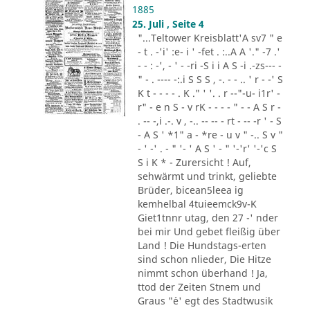
1885
25. Juli , Seite 4
"...Teltower Kreisblatt'A sv7 " e
- t . -'i' :e- i ' -fet . :..A A '." -7 .'
- - : -', - ' - -ri -S i i A S -i .-zs--- -
" - . ---- -:.i S S S , -. - - .. ' r - -' S
K t - - - - . K ." ' '. . r --"-u- i1r' -
r" - e n S - v rK - - - - " - - A S r -
. -- -,i .-. v , -.. -- -- - rt - -- -r ' - S
- A S ' *1" a - *re - u v " -.. S v "
- ' -' . - " '- ' A S ' - " '-'r' '-'c S
S i K * - Zurersicht ! Auf,
sehwärmt und trinkt, geliebte
Brüder, bicean5leea ig
kemhelbal 4tuieemck9v-K
Giet1tnnr utag, den 27 -' nder
bei mir Und gebet fleißig über
Land ! Die Hundstags-erten
sind schon nlieder, Die Hitze
nimmt schon überhand ! Ja,
ttod der Zeiten Stnem und
Graus "´e' egt des Stadtwusik