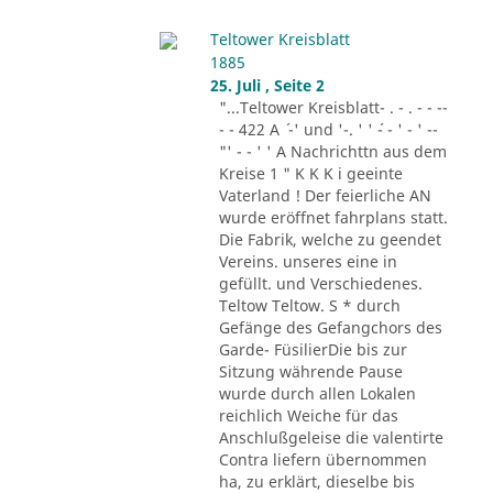
Teltower Kreisblatt
1885
25. Juli , Seite 2
"...Teltower Kreisblatt- . - . - - --
- - 422 A ´ -' und '-. ' ' ´- - ' - ' --
"' - - ' ' A Nachrichttn aus dem
Kreise 1 " K K K i geeinte
Vaterland ! Der feierliche AN
wurde eröffnet fahrplans statt.
Die Fabrik, welche zu geendet
Vereins. unseres eine in
gefüllt. und Verschiedenes.
Teltow Teltow. S * durch
Gefänge des Gefangchors des
Garde- FüsilierDie bis zur
Sitzung währende Pause
wurde durch allen Lokalen
reichlich Weiche für das
Anschlußgeleise die valentirte
Contra liefern übernommen
ha, zu erklärt, dieselbe bis