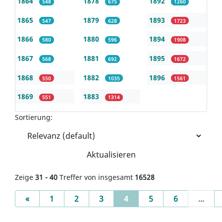
1864
1878
1892
548
675
1260
1865
1879
1893
547
628
1723
1866
1880
1894
580
596
1908
1867
1881
1895
568
692
1672
1868
1882
1896
550
1035
1561
1869
1883
551
1314
Sortierung:
Aktualisieren
Zeige
31 - 40
Treffer von insgesamt
16528
Previous
(current)
«
1
2
3
4
5
6
...