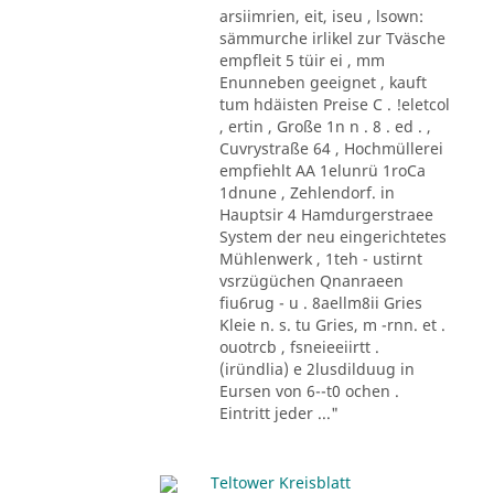
arsiimrien, eit, iseu , lsown:
sämmurche irlikel zur Tväsche
empfleit 5 tüir ei , mm
Enunneben geeignet , kauft
tum hdäisten Preise C . !eletcol
, ertin , Große 1n n . 8 . ed . ,
Cuvrystraße 64 , Hochmüllerei
empfiehlt AA 1elunrü 1roCa
1dnune , Zehlendorf. in
Hauptsir 4 Hamdurgerstraee
System der neu eingerichtetes
Mühlenwerk , 1teh - ustirnt
vsrzügüchen Qnanraeen
fiu6rug - u . 8aellm8ii Gries
Kleie n. s. tu Gries, m -rnn. et .
ouotrcb , fsneieeiirtt .
(iründlia) e 2lusdilduug in
Eursen von 6--t0 ochen .
Eintritt jeder ..."
Teltower Kreisblatt