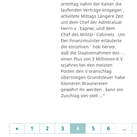
ormittag nahm der Kaiser die
laufenden Verträge entgegen ,
arbeitete Mittags Längere Zeit
unt dem Chef der Admtraluät
Herrn v . Eaprwi, und dem
Chef des Militär- Cabinets . Um
Der Finanzmuiister erläuterte
die einzelnen ' hob hervor,
daß die Staatseinahmen des - .
einen Plus von 3 Millionen K V
orjahres bei den meisten
Posten den V oranschlag
überstiegen Grundsteuer habe
Kleineren Braunereien
gewährt ihr werden . kann ein
Zuschlag von stell ..."
Previous
(current)
«
1
2
3
4
5
6
...