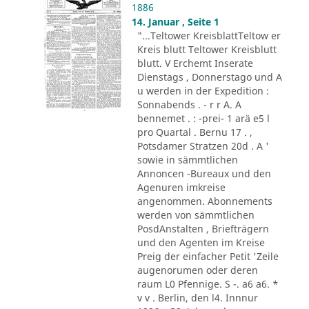
1886
14. Januar , Seite 1
"...Teltower KreisblattTeltow er
Kreis blutt Teltower Kreisblutt
blutt. V Erchemt Inserate
Dienstags , Donnerstago und A
u werden in der Expedition :
Sonnabends . - r r A. A
bennemet . : -prei- 1 arä e5 l
pro Quartal . Bernu 17 . ,
Potsdamer Stratzen 20d . A '
sowie in sämmtlichen
Annoncen -Bureaux und den
Agenuren imkreise
angenommen. Abonnements
werden von sämmtlichen
PosdAnstalten , Briefträgern
und den Agenten im Kreise
Preig der einfacher Petit 'Zeile
augenorumen oder deren
raum L0 Pfennige. S -. a6 a6. *
v v . Berlin, den l4. Innnur