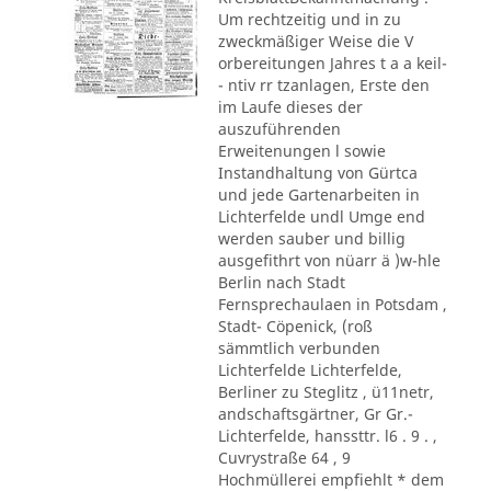
Um rechtzeitig und in zu
zweckmäßiger Weise die V
orbereitungen Jahres t a a keil-
- ntiv rr tzanlagen, Erste den
im Laufe dieses der
auszuführenden
Erweitenungen l sowie
Instandhaltung von Gürtca
und jede Gartenarbeiten in
Lichterfelde undl Umge end
werden sauber und billig
ausgefithrt von nüarr ä )w-hle
Berlin nach Stadt
Fernsprechaulaen in Potsdam ,
Stadt- Cöpenick, (roß
sämmtlich verbunden
Lichterfelde Lichterfelde,
Berliner zu Steglitz , ü11netr,
andschaftsgärtner, Gr Gr.-
Lichterfelde, hanssttr. l6 . 9 . ,
Cuvrystraße 64 , 9
Hochmüllerei empfiehlt * dem