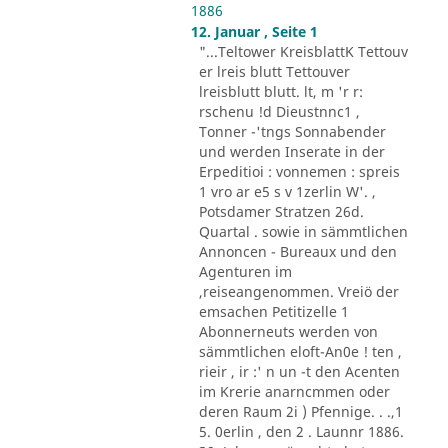
1886
12. Januar , Seite 1
"...Teltower KreisblattK Tettouv
er lreis blutt Tettouver
lreisblutt blutt. lt, m 'r r:
rschenu !d Dieustnnc1 ,
Tonner -'tngs Sonnabender
und werden Inserate in der
Erpeditioi : vonnemen : spreis
1 vro ar e5 s v 1zerlin W'. ,
Potsdamer Stratzen 26d.
Quartal . sowie in sämmtlichen
Annoncen - Bureaux und den
Agenturen im
,reiseangenommen. Vreiö der
emsachen Petitizelle 1
Abonnerneuts werden von
sämmtlichen eloft-An0e ! ten ,
rieir , ir :' n un -t den Acenten
im Krerie anarncmmen oder
deren Raum 2i ) Pfennige. . .,1
5. 0erlin , den 2 . Launnr 1886.