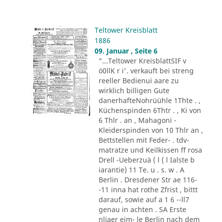
Teltower Kreisblatt
1886
09. Januar , Seite 6
"...Teltower KreisblattSIF v
ö0llK r i'. verkauft bei streng
reeller Bedienui aare zu
wirklich billigen Gute
danerhafteNohrüühle 1Thte . ,
Küchenspinden 6Thtr . , Ki von
6 Thlr . an , Mahagoni -
Kleiderspinden von 10 Thlr an ,
Bettstellen mit Feder- . tdv-
matratze und Keilkissen ff rosa
Drell -Ueberzuä ( l ( l Ialste b
iarantie) 11 Te. u . s. w . A
Berlin . Dresdener Str ae 116-
-11 inna hat rothe Zfrist , bittt
darauf, sowie auf a 1 6 --ll7
genau in achten . SA Erste
nliaer eim- le Berlin nach dem