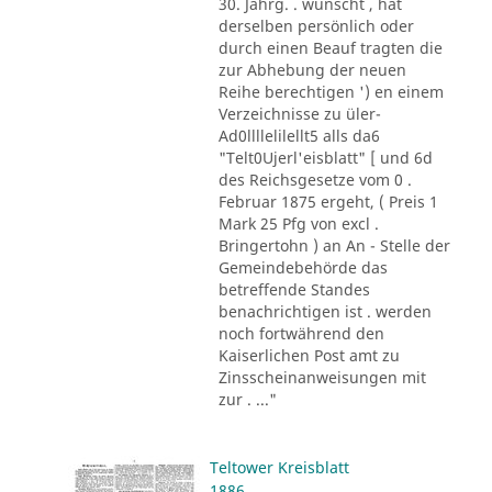
30. Jahrg. . wünscht , hat
derselben persönlich oder
durch einen Beauf tragten die
zur Abhebung der neuen
Reihe berechtigen ') en einem
Verzeichnisse zu üler-
Ad0llllelilellt5 alls da6
"Telt0Ujerl'eisblatt" [ und 6d
des Reichsgesetze vom 0 .
Februar 1875 ergeht, ( Preis 1
Mark 25 Pfg von excl .
Bringertohn ) an An - Stelle der
Gemeindebehörde das
betreffende Standes
benachrichtigen ist . werden
noch fortwährend den
Kaiserlichen Post amt zu
Zinsscheinanweisungen mit
zur . ..."
Teltower Kreisblatt
1886