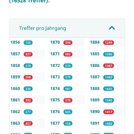
(16528 Treffer):
Treffer pro Jahrgang
1856
1870
1884
156
594
1249
1857
1871
1885
327
582
1266
1858
1872
1886
279
570
1387
1859
1873
1887
268
579
1460
1860
1874
1888
336
587
1435
1861
1875
1889
392
576
1346
1862
1876
1890
277
605
1417
1863
1877
1891
457
154
1460