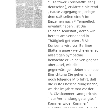
"...Teltower Kreisblatt01 ser (
deutschsr.), erklärte einleitend
, Hause zugegangen , orlage
dem daß selten eine V im
Emzelnen nach * Tempelhof.
erwähnt haben , ist Die
Feldspeiseanstalt , deren wir
bereits am Sonnabend in
Thätigkeit getreten . § Als
Kuriosma wird von Berliner
Blättern anae - welche einer so
allseitigen Sympathie
bemachte er Reihe von gegnet
aber A sei, wie die
gegenwärtige ; Ueber die neue
Einrichtuna Die gehen uns
noch folgende Mit- führt, daß
die erste Ehescheidungssache,
welche im Jahre t88t vor der
13. Civiskammer Landgerichts
1 zur Verhandung gelangte, "
Kammer wider Kummer´'