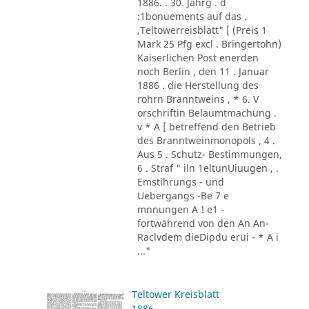
1886. . 30. Jahrg . d
:1bonuements auf das .
,Teltowerreisblatt" [ (Preis 1
Mark 25 Pfg excl . Bringertohn)
Kaiserlichen Post enerden
noch Berlin , den 11 . Januar
1886 . die Herstellung des
rohrn Branntweins , * 6. V
orschriftin Belaumtmachung .
v * A [ betreffend den Betrieb
des Branntweinmonopols , 4 .
Aus 5 . Schutz- Bestimmungen,
6 . Straf " iln 1eltunUiuugen , .
Emstihrungs - und
Uebergangs -Be 7 e
mnnungen A ! e1 -
fortwährend von den An An-
Raclvdem dieDipdu erui - * A i
..."
Teltower Kreisblatt
1886