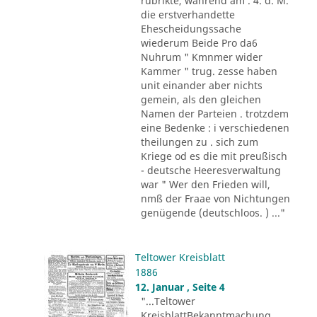
rubrikte, während am . 4. d. M.
die erstverhandette
Ehescheidungssache
wiederum Beide Pro da6
Nuhrum " Kmnmer wider
Kammer " trug. zesse haben
unit einander aber nichts
gemein, als den gleichen
Namen der Parteien . trotzdem
eine Bedenke : i verschiedenen
theilungen zu . sich zum
Kriege od es die mit preußisch
- deutsche Heeresverwaltung
war " Wer den Frieden will,
nmß der Fraae von Nichtungen
genügende (deutschloos. ) ..."
Teltower Kreisblatt
1886
12. Januar , Seite 4
"...Teltower
KreisblattBekanntmachung .