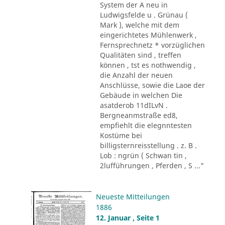
System der A neu in
Ludwigsfelde u . Grünau (
Mark ), welche mit dem
eingerichtetes Mühlenwerk ,
Fernsprechnetz * vorzüglichen
Qualitäten sind , treffen
können , tst es nothwendig ,
die Anzahl der neuen
Anschlüsse, sowie die Laoe der
Gebäude in welchen Die
asatderob 11dILvN .
Bergneanmstraße ed8,
empfiehlt die elegnntesten
Kostüme bei
billigsternreisstellung . z. B .
Lob : ngrün ( Schwan tin ,
2lufführungen , Pferden , S ..."
Neueste Mitteilungen
1886
12. Januar , Seite 1