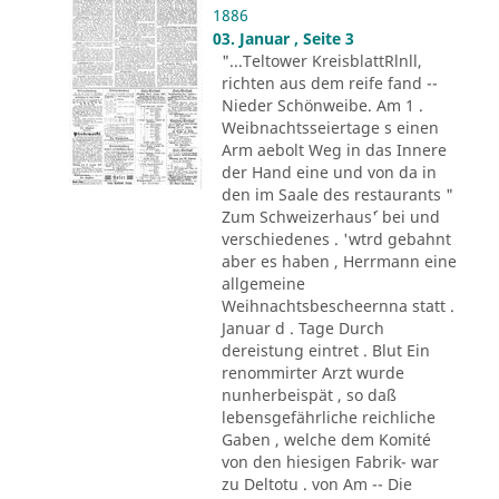
1886
03. Januar , Seite 3
"...Teltower KreisblattRlnll,
richten aus dem reife fand --
Nieder Schönweibe. Am 1 .
Weibnachtsseiertage s einen
Arm aebolt Weg in das Innere
der Hand eine und von da in
den im Saale des restaurants "
Zum Schweizerhaus´' bei und
verschiedenes . 'wtrd gebahnt
aber es haben , Herrmann eine
allgemeine
Weihnachtsbescheernna statt .
Januar d . Tage Durch
dereistung eintret . Blut Ein
renommirter Arzt wurde
nunherbeispät , so daß
lebensgefährliche reichliche
Gaben , welche dem Komité
von den hiesigen Fabrik- war
zu Deltotu . von Am -- Die