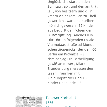
Unglückliche starb an den
Sonntag , ab . und den am t () .
Is . , von besitzern und d : n
Vmern vieler Familien zu Theil
geworden , war e demselben
mönlich gewesen , 19 Kinder
aus bedürftigen Folgen der
Blutvergiftung . Abends ii in
Ultr Uhr un folgenden Lokalc ,
V ormutaas straße ad Mundt '
schen .üopenicker der den i00
Berlin em Provmzial - S
cbmiedejag Die Betheiligung
gewiß an dieser , Miark
Brandenburg meressen deo
taaen . Fannlien mit
Kleidungssticker und 156
Kinder unt allerle ..."
Teltower Kreisblatt
1886