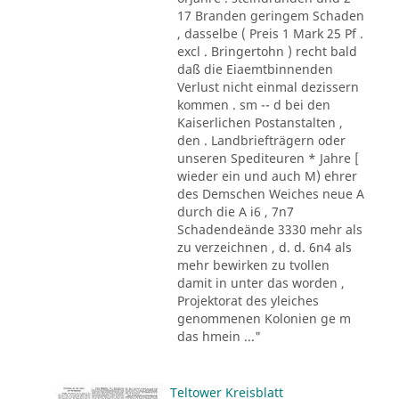
17 Branden geringem Schaden
, dasselbe ( Preis 1 Mark 25 Pf .
excl . Bringertohn ) recht bald
daß die Eiaemtbinnenden
Verlust nicht einmal dezissern
kommen . sm -- d bei den
Kaiserlichen Postanstalten ,
den . Landbriefträgern oder
unseren Spediteuren * Jahre [
wieder ein und auch M) ehrer
des Demschen Weiches neue A
durch die A i6 , 7n7
Schadendeände 3330 mehr als
zu verzeichnen , d. d. 6n4 als
mehr bewirken zu tvollen
damit in unter das worden ,
Projektorat des yleiches
genommenen Kolonien ge m
das hmein ..."
Teltower Kreisblatt