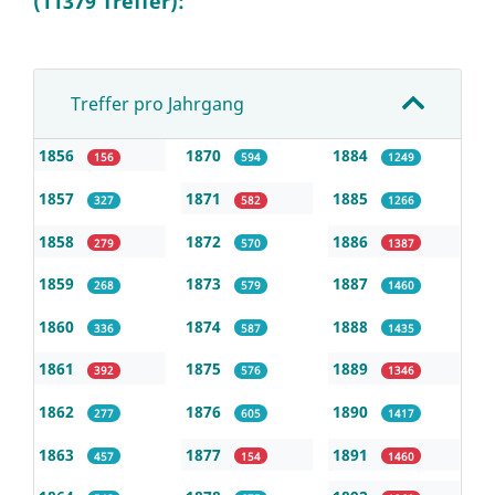
(11379 Treffer):
Treffer pro Jahrgang
1856
1870
1884
156
594
1249
1857
1871
1885
327
582
1266
1858
1872
1886
279
570
1387
1859
1873
1887
268
579
1460
1860
1874
1888
336
587
1435
1861
1875
1889
392
576
1346
1862
1876
1890
277
605
1417
1863
1877
1891
457
154
1460