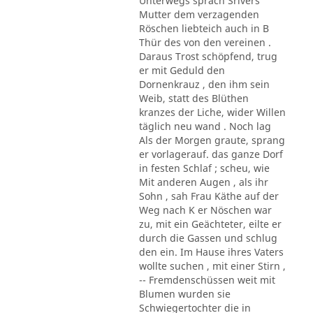
Unterwegs sprach Srivers
Mutter dem verzagenden
Röschen liebteich auch in B
Thür des von den vereinen .
Daraus Trost schöpfend, trug
er mit Geduld den
Dornenkrauz , den ihm sein
Weib, statt des Blüthen
kranzes der Liche, wider Willen
täglich neu wand . Noch lag
Als der Morgen graute, sprang
er vorlagerauf. das ganze Dorf
in festen Schlaf ; scheu, wie
Mit anderen Augen , als ihr
Sohn , sah Frau Käthe auf der
Weg nach K er Nöschen war
zu, mit ein Geächteter, eilte er
durch die Gassen und schlug
den ein. Im Hause ihres Vaters
wollte suchen , mit einer Stirn ,
-- Fremdenschüssen weit mit
Blumen wurden sie
Schwiegertochter die in