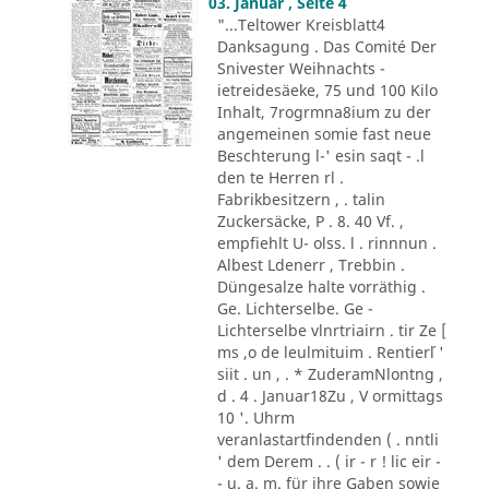
03. Januar , Seite 4
"...Teltower Kreisblatt4
Danksagung . Das Comité Der
Snivester Weihnachts -
ietreidesäeke, 75 und 100 Kilo
Inhalt, 7rogrmna8ium zu der
angemeinen somie fast neue
Beschterung l-' esin saqt - .l
den te Herren rl .
Fabrikbesitzern , . talin
Zuckersäcke, P . 8. 40 Vf. ,
empfiehlt U- olss. l . rinnnun .
Albest Ldenerr , Trebbin .
Düngesalze halte vorräthig .
Ge. Lichterselbe. Ge -
Lichterselbe vlnrtriairn . tir Ze [
ms ,o de leulmituim . Rentier´l '
siit . un , . * ZuderamNlontng ,
d . 4 . Januar18Zu , V ormittags
10 '. Uhrm
veranlastartfindenden ( . nntli
' dem Derem . . ( ir - r ! lic eir -
- u. a. m. für ihre Gaben sowie