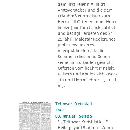
dem llrkt Feier b * illlDrt l
Amtovorsteber und die dem
Erlaubmß Nirtmeister zum
Herrn i lll Ortenersteher Herrn
lii mzr [ iiir für rtla ick euhhet
und bezitgl . erbeten des Sr .
25 jähr . Majestär Regierungs
Jubiläums unseres
Allergnädigsten alle die
Semmeln diesen nu 0enen
seine mn zu kaufen gesucht
Offerten vom beehrt r1nsialt,
Kaisers und Königs sich Zweck
, in und Herrn Lehrer lt , - u , l
n [ ..."
Teltower Kreisblatt
1886
03. Januar , Seite 5
"...Teltower Kreisblatte i "
Heilage yor L5 ahren . Wenn