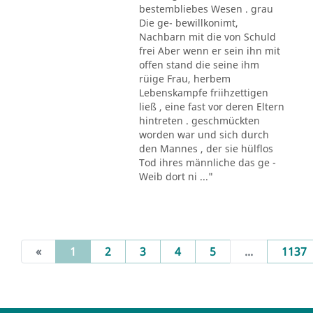
bestembliebes Wesen . grau
Die ge- bewillkonimt,
Nachbarn mit die von Schuld
frei Aber wenn er sein ihn mit
offen stand die seine ihm
rüige Frau, herbem
Lebenskampfe friihzettigen
ließ , eine fast vor deren Eltern
hintreten . geschmückten
worden war und sich durch
den Mannes , der sie hülflos
Tod ihres männliche das ge -
Weib dort ni ..."
(current)
«
1
2
3
4
5
...
1137