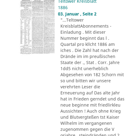
Teltower Kreisblatt
1886
03. Januar , Seite 2
"...Teltower
KreisblattAbonnements -
Einladung . Mit dieser
Nummer beginnt das l .
Quartal pro kllcht 1886 am
iches . Die Zahl hat nach der
Drände im im preußischen
Staate der ., Stat . Corr. Jahre
1dd5 nicht unerheblich
Abgesehen von 182 Schorn mit
so und bitten wir unsere
verehrten Leser die
Erneuerung auf Das alte Jahr
hat in Frieden gerndet und das
neue beginne mit friedlirkleu
Aussichten ! Auch ohne Krieg
und Blutvergteßen tst Kaiser
Wilhelm im vergangenen
zugenommen gegen die V
orjahre . steindränden und 2