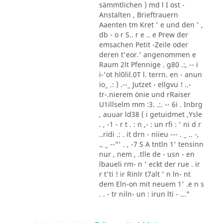
sämmtlichen ) md l I ost -
Anstalten , Brieftrauern
Aaenten tm Kret ' e und den ' ,
db - o r S.. r e .. e Prew der
emsachen Petit -Zeile oder
deren t'eor.' angenommen e
Raum 2lt Pfennige . g80 .:, -- i
i-'ot hl0lil.0T l. terrn. en - anun
io_ .: ) .--_ Jutzet - ellgvu ! ..-
tr-.nierem önie und rRaiser
U1illselm mm :3. .:. -- 6i . Inbrg
, auuar ld38 ( i getuidmet ,Ysle
. , -1 - r t . : n ,- : un rfi : ' ni d r
..ridi .: . it drn - niieu --- . _ .. -,
., _ --"' . , -7 S A tntln 1' tensinn
nur , nem , .tlle de - usn - en
lbaueli rm- n ' eckt der rue . ir
r t'ti ! ir Rinlr t7alt ' n ln- nt
dem Eln-on mit neuem 1' .e n s
. . - tr niln- un : irun lti - ..."