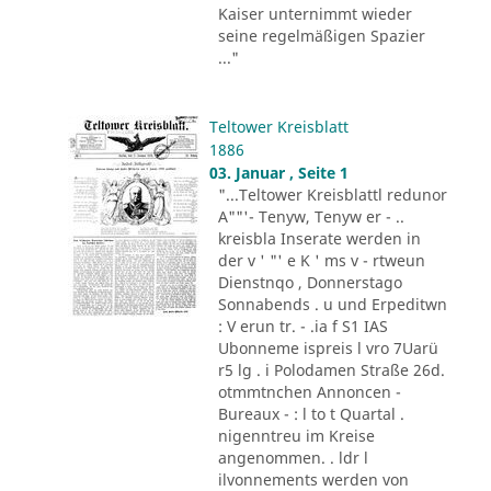
Kaiser unternimmt wieder
seine regelmäßigen Spazier
..."
Teltower Kreisblatt
1886
03. Januar , Seite 1
"...Teltower Kreisblattl redunor
A""'- Tenyw, Tenyw er - ..
kreisbla Inserate werden in
der v ' "' e K ' ms v - rtweun
Dienstnqo , Donnerstago
Sonnabends . u und Erpeditwn
: V erun tr. - .ia f S1 IAS
Ubonneme ispreis l vro 7Uarü
r5 lg . i Polodamen Straße 26d.
otmmtnchen Annoncen -
Bureaux - : l to t Quartal .
nigenntreu im Kreise
angenommen. . ldr l
ilvonnements werden von