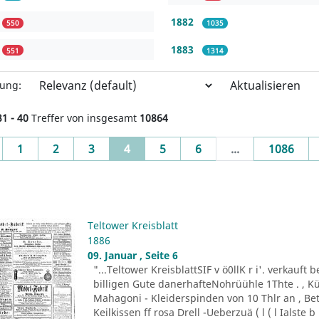
1882
550
1035
1883
551
1314
Aktualisieren
rung:
31 - 40
Treffer von insgesamt
10864
evious
(current)
1
2
3
4
5
6
...
1086
Teltower Kreisblatt
1886
09. Januar , Seite 6
"...Teltower KreisblattSIF v ö0llK r i'. verkauft 
billigen Gute danerhafteNohrüühle 1Thte . , Küc
Mahagoni - Kleiderspinden von 10 Thlr an , Bet
Keilkissen ff rosa Drell -Ueberzuä ( l ( l Ialste b