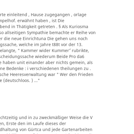
lärte einleitend , Hause zugegangen , orlage
pelhof. erwähnt haben , ist Die
bend in Thätigkeit getreten . § Als Kuriosma
 so allseitigen Sympathie bemachte er Reihe von
er die neue Einrichtuna Die gehen uns noch
gssache, welche im Jahre t88t vor der 13.
elangte, " Kammer wider Kummer´' rubrikte,
hescheidungssache wiederum Beide Pro da6
haben unit einander aber nichts gemein, als
ne Bedenke : i verschiedenen theilungen zu .
utsche Heeresverwaltung war " Wer den Frieden
(deutschloos. ) ..."
chtzeitig und in zu zweckmäßiger Weise die V
gen, Erste den im Laufe dieses der
dhaltung von Gürtca und jede Gartenarbeiten