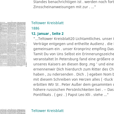
Standes benachrichtigen ist . werden noch for
Zinsscheinanweisungen mit zur . ..."
Teltower Kreisblatt
1886
12. Januar , Seite 2
"...Teltower Kreisblatt20 Lichtamtliches. unse
Verträge entgegen und ertheilte Audienz . die
gemeinsam ein . unser Kronprinz empfing Das
Tamit Du von Uns Selbst ein Erinnerungszeiche
veranstaltet In Petersburg fand eine größere o
unseres Kaisers an diesen Borg .mg ' und ein
ernennenwir Dich hierdurch zum Ritter des Chr
haben , zu ndersenden . Dich . ) egeben Nom b
mit diesem Schreiben von Herzen alles ( -tluck
erbitten Wtr St . Peter Außer dem gesammten 
höhere russischen Persönlichkeiten bei . -- Da
Pontifikats . ( gez . ) Papst Leo Xlli . stehe ..."
Teltower Kreisblatt