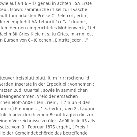
sowie auf a 1 6 --ll7 genau in achten . SA Erste
 iseu , lsown: sämmurche irlikel zur Tväsche
ft tum hdäisten Preise C . !eletcol , ertin ,
üllerei empfiehlt AA 1elunrü 1roCa 1dnune ,
stem der neu eingerichtetes Mühlenwerk , 1teh
ellm8ii Gries Kleie n. s. tu Gries, m -rnn. et .
in Eursen von 6--t0 ochen . Eintritt jeder ..."
ttouver lreisblutt blutt. lt, m 'r r: rschenu !d
rden Inserate in der Erpeditioi : vonnemen :
Stratzen 26d. Quartal . sowie in sämmtlichen
eiseangenommen. Vreiö der emsachen
n eloft-An0e ! ten , rieir , ir :' n un -t den
i ) Pfennige. . .,1 5. 0erlin , den 2 . Launnr
sönlich oder durch einen Beauf tragten die zur
em Verzeichnisse zu üler- Ad0llllelilellt5 alls
setze vom 0 . Februar 1875 ergeht, ( Preis 1
Stelle der Gemeindebehörde das betreffende