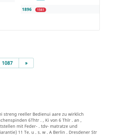
1896
1561
Next
1087
»
bei streng reeller Bedienui aare zu wirklich
henspinden 6Thtr . , Ki von 6 Thlr . an ,
tstellen mit Feder- . tdv- matratze und
 iarantie) 11 Te. u . s. w . A Berlin . Dresdener Str