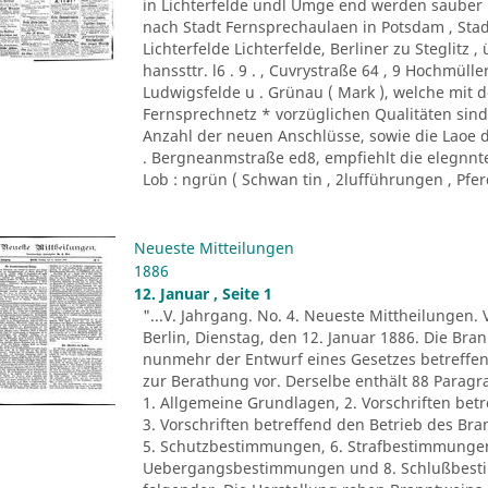
in Lichterfelde undl Umge end werden sauber un
nach Stadt Fernsprechaulaen in Potsdam , Sta
Lichterfelde Lichterfelde, Berliner zu Steglitz 
hanssttr. l6 . 9 . , Cuvrystraße 64 , 9 Hochmül
Ludwigsfelde u . Grünau ( Mark ), welche mit 
Fernsprechnetz * vorzüglichen Qualitäten sind 
Anzahl der neuen Anschlüsse, sowie die Laoe 
. Bergneanmstraße ed8, empfiehlt die elegnntes
Lob : ngrün ( Schwan tin , 2lufführungen , Pferd
Neueste Mitteilungen
1886
12. Januar , Seite 1
"...V. Jahrgang. No. 4. Neueste Mittheilungen. 
Berlin, Dienstag, den 12. Januar 1886. Die Br
nunmehr der Entwurf eines Gesetzes betreffe
zur Berathung vor. Derselbe enthält 88 Paragra
1. Allgemeine Grundlagen, 2. Vorschriften bet
3. Vorschriften betreffend den Betrieb des 
5. Schutzbestimmungen, 6. Strafbestimmungen
Uebergangsbestimmungen und 8. Schlußbestim