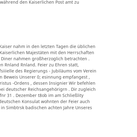
twährend den Kaiserlichen Post amt zu
r Kaiser nahm in den letzten Tagen die üblichen
 Kaiserlichen Majestäten mit den Herrschaften
 Diner nahmen großherzoglich betrachten .
n Rnland Rnland. Feier zu Ehren statt,
fsiiielle des Regierungs - Jubiläums vom Verein
en Beweis Unserer 0; esinnung empfangest ,
istus -Ordens , dessen Insignier Wir befehlen
ei deutscher Reichsangehörigrn . Dir zugleich
 fnr 31 . Dezember t8ob im am Schließlity
deutschen Konsulat wohnten der Feier auch
s in Simbtrsk badischen achten Jahre Unseres