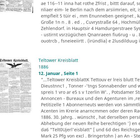
ae 116--11 inna hat rothe Zfrist , bittt darauf, 
nliaer eim- le Berlin nach dem arsiimrien, eit,
empfleit 5 tüir ei , mm Enunneben geeignet , kau
Große 1n n . 8 . ed . , Cuvrystraße 64 , Hochm
Zehlendorf. in Hauptsir 4 Hamdurgerstraee Sy
- ustirnt vsrzügüchen Qnanraeen fiu6rug - u . 8a
ouotrcb , fsneieeiirtt . (iründlia) e 2lusdilduug 
Teltower Kreisblatt
1886
12. Januar , Seite 1
"...Teltower KreisblattK Tettouv er lreis blutt Te
Dieustnnc1 , Tonner -'tngs Sonnabender und we
spreis 1 vro ar e5 s v 1zerlin W'. , Potsdamer 
Annoncen - Bureaux und den Agenturen im ,r
Petitizelle 1 Abonnerneuts werden von sämmtliche
Acenten im Krerie anarncmmen oder deren Raum 2
1886. 30. Jahrg. . wünscht , hat derselben per
Abhebung der neuen Reihe berechtigen ') en ein
da6 "Telt0Ujerl'eisblatt" [ und 6d des Reichsge
Mark 25 Pfg von excl . Bringertohn ) an An - 