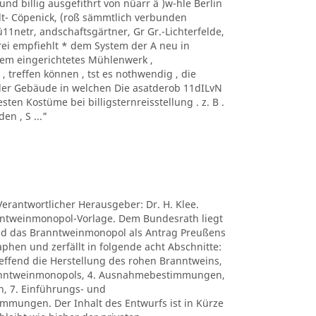
d billig ausgefithrt von nüarr ä )w-hle Berlin
dt- Cöpenick, (roß sämmtlich verbunden
, ü11netr, andschaftsgärtner, Gr Gr.-Lichterfelde,
lerei empfiehlt * dem System der A neu in
dem eingerichtetes Mühlenwerk ,
, treffen können , tst es nothwendig , die
der Gebäude in welchen Die asatderob 11dILvN
ten Kostüme bei billigsternreisstellung . z. B .
en , S ..."
Verantwortlicher Herausgeber: Dr. H. Klee.
anntweinmonopol-Vorlage. Dem Bundesrath liegt
nd das Branntweinmonopol als Antrag Preußens
phen und zerfällt in folgende acht Abschnitte:
reffend die Herstellung des rohen Branntweins,
Branntweinmonopols, 4. Ausnahmebestimmungen,
, 7. Einführungs- und
mungen. Der Inhalt des Entwurfs ist in Kürze