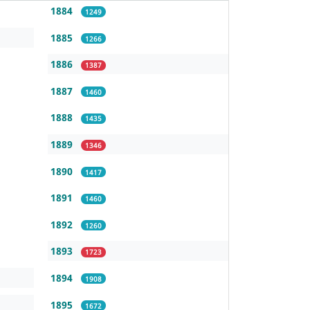
1884
1249
1885
1266
1886
1387
1887
1460
1888
1435
1889
1346
1890
1417
1891
1460
1892
1260
1893
1723
1894
1908
1895
1672