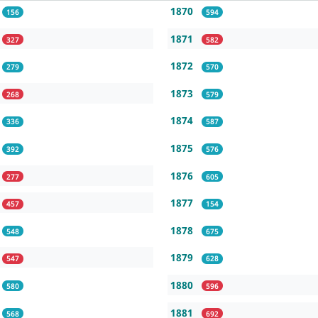
1870
156
594
1871
327
582
1872
279
570
1873
268
579
1874
336
587
1875
392
576
1876
277
605
1877
457
154
1878
548
675
1879
547
628
1880
580
596
1881
568
692