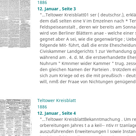
1886
12. Januar , Seite 3
"...Teltower Kreisblatt01 ser ( deutschsr.), erk
dem daß selten eine V im Emzelnen nach * Tem
Feldspeiseanstalt , deren wir bereits am Sonna
wird von Berliner Blättern anae - welche einer
gegnet aber A sei, wie die gegenwärtige ; Ueb
folgende Mit- führt, daß die erste Ehescheidun
Civiskammer Landgerichts 1 zur Verhandung g
während am . 4. d. M. die erstverhandette E
Nuhrum " Kmnmer wider Kammer " trug. zesse 
den gleichen Namen der Parteien . trotzdem ei
sich zum Kriege od es die mit preußisch - de
will, nmß der Fraae von Nichtungen genügende 
Teltower Kreisblatt
1886
12. Januar , Seite 4
"...Teltower KreisblattBekanntmachung . Um re
orbereitungen Jahres t a a keil-- ntiv rr tzanla
auszuführenden Erweitenungen l sowie Instan