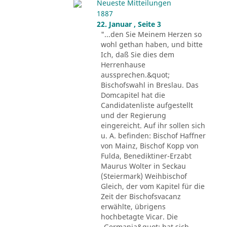
Neueste Mitteilungen
1887
22. Januar , Seite 3
"...den Sie Meinem Herzen so
wohl gethan haben, und bitte
Ich, daß Sie dies dem
Herrenhause
aussprechen.&quot;
Bischofswahl in Breslau. Das
Domcapitel hat die
Candidatenliste aufgestellt
und der Regierung
eingereicht. Auf ihr sollen sich
u. A. befinden: Bischof Haffner
von Mainz, Bischof Kopp von
Fulda, Benediktiner-Erzabt
Maurus Wolter in Seckau
(Steiermark) Weihbischof
Gleich, der vom Kapitel für die
Zeit der Bischofsvacanz
erwählte, übrigens
hochbetagte Vicar. Die
„Germania&quot; hat sich