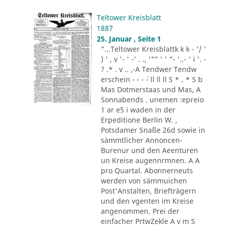
Teltower Kreisblatt
1887
25. Januar , Seite 1
"...Teltower Kreisblattk k k - '/ '
) ' , v '- ' -' . ., '"" ' ' "- '..- ' i '. -
? .* . v .. ,-A Tendwer Tendw
erschein - - - ´- ll ll ll S * . * S b
Mas Dotmerstaas und Mas, A
Sonnabends . unemen :epreio
1 ar e5 i waden in der
Erpeditione Berlin W. ,
Potsdamer Snaße 26d sowie in
sämmtlicher Annoncen-
Burenur und den Aeenturen
un Kreise augennrmnen. A A
pro Quartal. Abonnerneuts
werden von sämmuichen
Post'Anstalten, Briefträgern
und den vgenten im Kreise
angenommen. Prei der
einfacher PrtwZekle A v m S