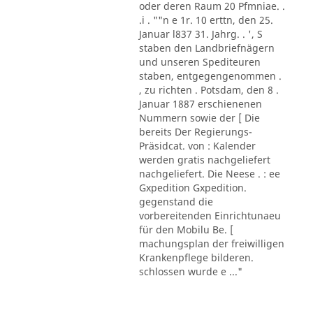
oder deren Raum 20 Pfmniae. .
.i . ""n e 1r. 10 erttn, den 25.
Januar l837 31. Jahrg. . ', S
staben den Landbriefnägern
und unseren Spediteuren
staben, entgegengenommen .
, zu richten . Potsdam, den 8 .
Januar 1887 erschienenen
Nummern sowie der [ Die
bereits Der Regierungs-
Präsidcat. von : Kalender
werden gratis nachgeliefert
nachgeliefert. Die Neese . : ee
Gxpedition Gxpedition.
gegenstand die
vorbereitenden Einrichtunaeu
für den Mobilu Be. [
machungsplan der freiwilligen
Krankenpflege bilderen.
schlossen wurde e ..."