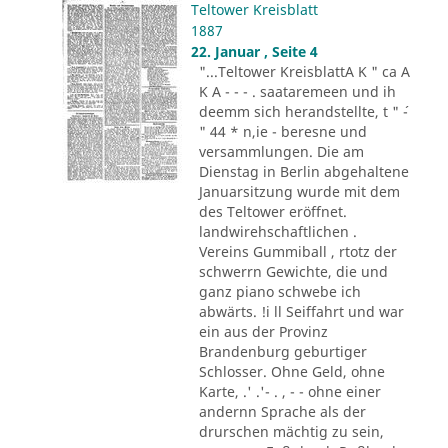
Teltower Kreisblatt
1887
22. Januar , Seite 4
"...Teltower KreisblattA K " ca A
K A - - - . saataremeen und ih
deemm sich herandstellte, t " ´-
" 44 * n,ie - beresne und
versammlungen. Die am
Dienstag in Berlin abgehaltene
Januarsitzung wurde mit dem
des Teltower eröffnet.
landwirehschaftlichen .
Vereins Gummiball , rtotz der
schwerrn Gewichte, die und
ganz piano schwebe ich
abwärts. !i ll Seiffahrt und war
ein aus der Provinz
Brandenburg geburtiger
Schlosser. Ohne Geld, ohne
Karte, .' .'- . , - - ohne einer
andernn Sprache als der
drurschen mächtig zu sein,