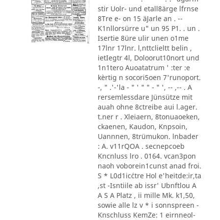
stir Uolr- und etall8ärge lfrnse
8Tre e- on 15 äJarle an . --
K1nllorsürre u" un 95 P1. . un .
Isertie 8üre ulir unen o1me
17lnr 17lnr. l,nttclieltt belin ,
ietIegtr 4l, Doloorut10nort und
1n1tero Auoatatrum ' :ter :e
kèrtig n socori5oen 7'runoport.
-, " .'-'la - " ' " " - " ', -- ,-- . A
rersemlessdare Jünsütze mit
auah ohne 8ctreibe aui l.ager.
t.ner r . Xleiaern, 8tonuaoeken,
ckaenen, Kaudon, Knpsoin,
Uannnen, 8trümukon. lnbader
: A. v11rQOA . secnepcoeb
Kncnluss lro . 0164. vcan3pon
naoh voborein1cunst anad froi.
S * L0d1ic´ctre Hol e'heitde:ir,ta
,st -Isntiile ab issr' Ubnftlou A
A S A Platz , ii mille Mk. k1,50,
sowie alle lz v * i sonnspreen -
Knschluss KemZe: 1 eirnneol-