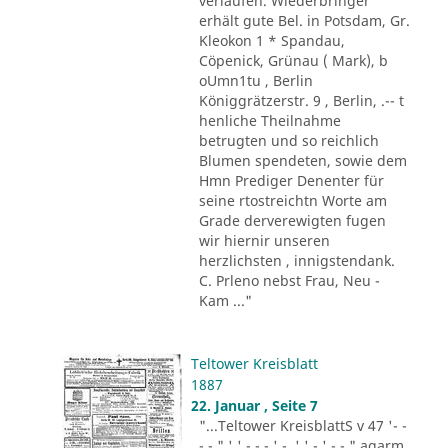
verlaufen. Wiederbringer
erhält gute Bel. in Potsdam, Gr.
Kleokon 1 * Spandau,
Cöpenick, Grünau ( Mark), b
oUmn1tu , Berlin
Königgrätzerstr. 9 , Berlin, .-- t
henliche Theilnahme
betrugten und so reichlich
Blumen spendeten, sowie dem
Hmn Prediger Denenter für
seine rtostreichtn Worte am
Grade derverewigten fugen
wir hiernir unseren
herzlichsten , innigstendank.
C. Prleno nebst Frau, Neu -
Kam ..."
Teltower Kreisblatt
1887
22. Januar , Seite 7
"...Teltower KreisblattS v 47 '- -
- - " ' ' - - - ' -. ' ' - ' -.-." agarm