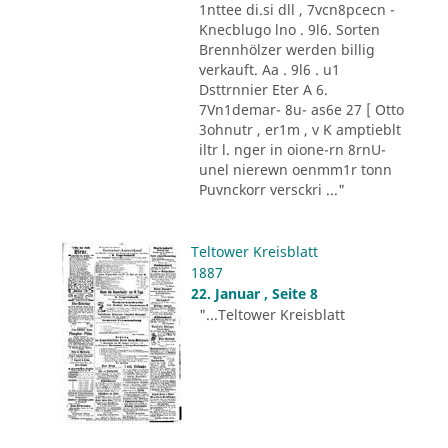
1nttee di.si dll , 7vcn8pcecn -
Knecblugo lno . 9l6. Sorten
Brennhölzer werden billig
verkauft. Aa . 9l6 . u1
Dsttrnnier Eter A 6.
7Vn1demar- 8u- as6e 27 [ Otto
3ohnutr , er1m , v K amptieblt
iltr l. nger in oione-rn 8rnU-
unel nierewn oenmm1r tonn
Puvnckorr versckri ..."
Teltower Kreisblatt
1887
22. Januar , Seite 8
"...Teltower Kreisblatt