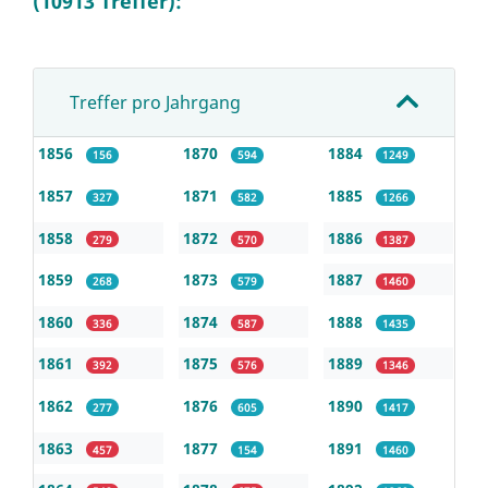
(10913 Treffer):
Treffer pro Jahrgang
1856
1870
1884
156
594
1249
1857
1871
1885
327
582
1266
1858
1872
1886
279
570
1387
1859
1873
1887
268
579
1460
1860
1874
1888
336
587
1435
1861
1875
1889
392
576
1346
1862
1876
1890
277
605
1417
1863
1877
1891
457
154
1460