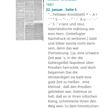
1887
22. Januar , Seite 5
"...Teltower KreisblattS * -- A r
' " " S --- "- - - " ' -' ´ A u - -- ' - '
--' S -' v tanz und reuz.
Vaterländische mählung von
eorv Hvrn. (Unbefugter
Nachdruck ist verboren.) Gold
und Silber tonnte nicht darin
sein, denn das war
(Fortsetzung .) Ja, eine schwere
Zeit wae 's, in der die
Gottesgeißel Napoleon über
Preußen herrschte, und doch
begannen Das die
Verständigen sie bald eine
gute Zeit zu heißen . eine
Kleinod , daß den Preußen
geblieben war, bietreue so
hell, daß es ür ihren irdischen
König, schimmerte ihnen den
Weg wies 1u dem himmlischen