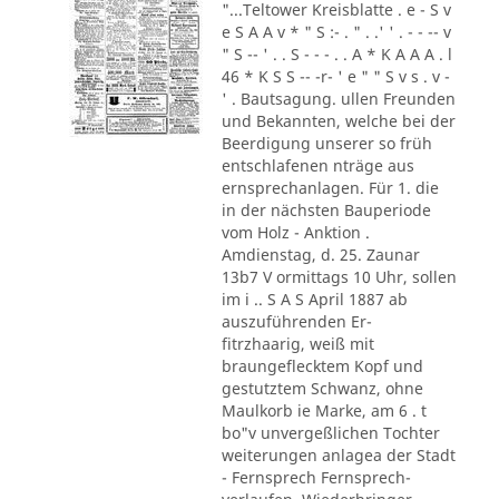
"...Teltower Kreisblatte . e - S v
e S A A v * " S :- . " . .' ' . - - -- v
" S -- ' . . S - - - . . A * K A A A . l
46 * K S S -- -r- ' e " " S v s . v -
' . Bautsagung. ullen Freunden
und Bekannten, welche bei der
Beerdigung unserer so früh
entschlafenen nträge aus
ernsprechanlagen. Für 1. die
in der nächsten Bauperiode
vom Holz - Anktion .
Amdienstag, d. 25. Zaunar
13b7 V ormittags 10 Uhr, sollen
im i .. S A S April 1887 ab
auszuführenden Er-
fitrzhaarig, weiß mit
braungeflecktem Kopf und
gestutztem Schwanz, ohne
Maulkorb ie Marke, am 6 . t
bo"v unvergeßlichen Tochter
weiterungen anlagea der Stadt
- Fernsprech Fernsprech-