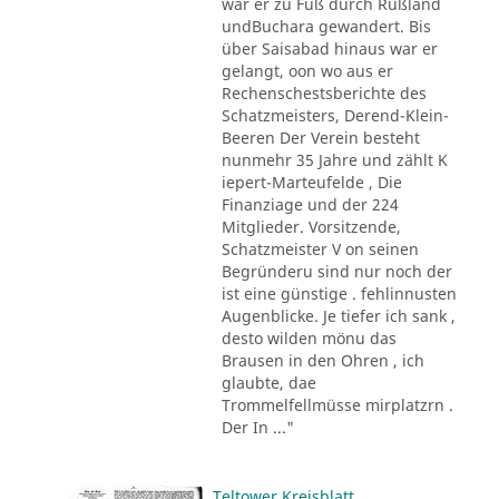
war er zu Fuß durch Rußland
undBuchara gewandert. Bis
über Saisabad hinaus war er
gelangt, oon wo aus er
Rechenschestsberichte des
Schatzmeisters, Derend-Klein-
Beeren Der Verein besteht
nunmehr 35 Jahre und zählt K
iepert-Marteufelde , Die
Finanziage und der 224
Mitglieder. Vorsitzende,
Schatzmeister V on seinen
Begründeru sind nur noch der
ist eine günstige . fehlinnusten
Augenblicke. Je tiefer ich sank ,
desto wilden mönu das
Brausen in den Ohren , ich
glaubte, dae
Trommelfellmüsse mirplatzrn .
Der In ..."
Teltower Kreisblatt