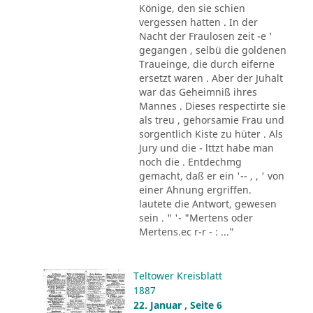
Könige, den sie schien
vergessen hatten . In der
Nacht der Fraulosen zeit -e '
gegangen , selbü die goldenen
Traueinge, die durch eiferne
ersetzt waren . Aber der Juhalt
war das Geheimniß ihres
Mannes . Dieses respectirte sie
als treu , gehorsamie Frau und
sorgentlich Kiste zu hüter . Als
Jury und die - lttzt habe man
noch die . Entdechmg
gemacht, daß er ein '-- , , ' von
einer Ahnung ergriffen.
lautete die Antwort, gewesen
sein . " '- "Mertens oder
Mertens.ec r-r - : ..."
Teltower Kreisblatt
1887
22. Januar , Seite 6