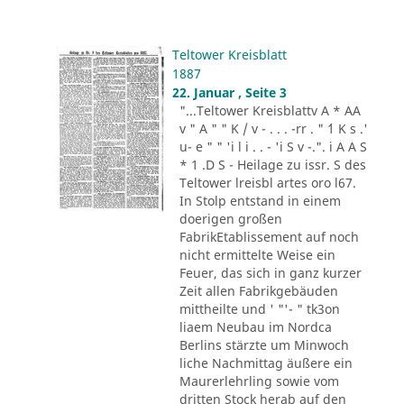
Teltower Kreisblatt
1887
22. Januar , Seite 3
"...Teltower Kreisblattv A * AA
v " A " " K / v - . . . -rr . " ´1 K s .'
u- e " " 'i l i . . - 'i S v -.". i A A S
* 1 .D S - Heilage zu issr. S des
Teltower lreisbl artes oro l67.
In Stolp entstand in einem
doerigen großen
FabrikEtablissement auf noch
nicht ermittelte Weise ein
Feuer, das sich in ganz kurzer
Zeit allen Fabrikgebäuden
mittheilte und ' "'- " tk3on
liaem Neubau im Nordca
Berlins stärzte um Minwoch
liche Nachmittag äußere ein
Maurerlehrling sowie vom
dritten Stock herab auf den