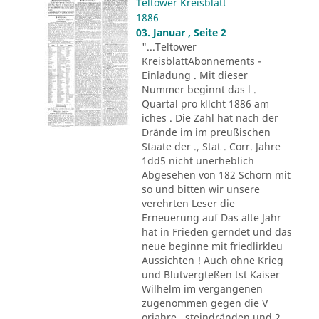
Teltower Kreisblatt
1886
03. Januar , Seite 2
"...Teltower
KreisblattAbonnements -
Einladung . Mit dieser
Nummer beginnt das l .
Quartal pro kllcht 1886 am
iches . Die Zahl hat nach der
Drände im im preußischen
Staate der ., Stat . Corr. Jahre
1dd5 nicht unerheblich
Abgesehen von 182 Schorn mit
so und bitten wir unsere
verehrten Leser die
Erneuerung auf Das alte Jahr
hat in Frieden gerndet und das
neue beginne mit friedlirkleu
Aussichten ! Auch ohne Krieg
und Blutvergteßen tst Kaiser
Wilhelm im vergangenen
zugenommen gegen die V
orjahre . steindränden und 2