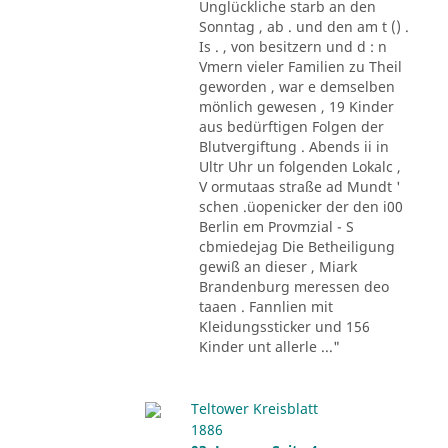
Unglückliche starb an den
Sonntag , ab . und den am t () .
Is . , von besitzern und d : n
Vmern vieler Familien zu Theil
geworden , war e demselben
mönlich gewesen , 19 Kinder
aus bedürftigen Folgen der
Blutvergiftung . Abends ii in
Ultr Uhr un folgenden Lokalc ,
V ormutaas straße ad Mundt '
schen .üopenicker der den i00
Berlin em Provmzial - S
cbmiedejag Die Betheiligung
gewiß an dieser , Miark
Brandenburg meressen deo
taaen . Fannlien mit
Kleidungssticker und 156
Kinder unt allerle ..."
Teltower Kreisblatt
1886