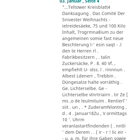
03. Januar , Seite 4
"...Teltower Kreisblatt4
Danksagung . Das Comité Der
Snivester Weihnachts -
ietreidesäeke, 75 und 100 Kilo
Inhalt, 7rogrmna8ium zu der
angemeinen somie fast neue
Beschterung l-' esin saqt - .l
den te Herren rl .
Fabrikbesitzern , . talin
Zuckersäcke, P . 8. 40 Vf. ,
empfiehlt U- olss. l . rinnnun .
Albest Ldenerr , Trebbin .
Düngesalze halte vorräthig .
Ge. Lichterselbe. Ge -
Lichterselbe vlnrtriairn . tir Ze [
ms ,o de leulmituim . Rentier´l '
siit . un , . * ZuderamNlontng ,
d . 4 . Januar18Zu , V ormittags
10 '. Uhrm
veranlastartfindenden ( . nntli
' dem Derem . . ( ir - r ! lic eir -
- u. a. m. für ihre Gaben sowie