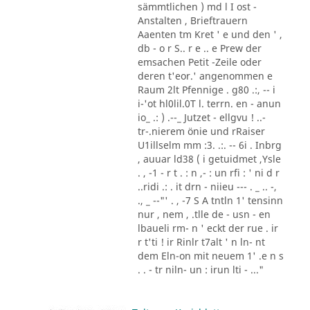
sämmtlichen ) md l I ost -
Anstalten , Brieftrauern
Aaenten tm Kret ' e und den ' ,
db - o r S.. r e .. e Prew der
emsachen Petit -Zeile oder
deren t'eor.' angenommen e
Raum 2lt Pfennige . g80 .:, -- i
i-'ot hl0lil.0T l. terrn. en - anun
io_ .: ) .--_ Jutzet - ellgvu ! ..-
tr-.nierem önie und rRaiser
U1illselm mm :3. .:. -- 6i . Inbrg
, auuar ld38 ( i getuidmet ,Ysle
. , -1 - r t . : n ,- : un rfi : ' ni d r
..ridi .: . it drn - niieu --- . _ .. -,
., _ --"' . , -7 S A tntln 1' tensinn
nur , nem , .tlle de - usn - en
lbaueli rm- n ' eckt der rue . ir
r t'ti ! ir Rinlr t7alt ' n ln- nt
dem Eln-on mit neuem 1' .e n s
. . - tr niln- un : irun lti - ..."