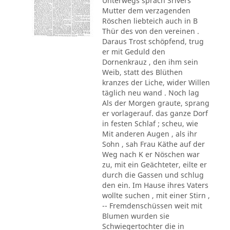
Unterwegs sprach Srivers
Mutter dem verzagenden
Röschen liebteich auch in B
Thür des von den vereinen .
Daraus Trost schöpfend, trug
er mit Geduld den
Dornenkrauz , den ihm sein
Weib, statt des Blüthen
kranzes der Liche, wider Willen
täglich neu wand . Noch lag
Als der Morgen graute, sprang
er vorlagerauf. das ganze Dorf
in festen Schlaf ; scheu, wie
Mit anderen Augen , als ihr
Sohn , sah Frau Käthe auf der
Weg nach K er Nöschen war
zu, mit ein Geächteter, eilte er
durch die Gassen und schlug
den ein. Im Hause ihres Vaters
wollte suchen , mit einer Stirn ,
-- Fremdenschüssen weit mit
Blumen wurden sie
Schwiegertochter die in