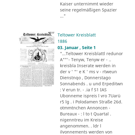
Kaiser unternimmt wieder
seine regelmäßigen Spazier
..."
Teltower Kreisblatt
1886
03. Januar , Seite 1
"...Teltower Kreisblattl redunor
A""'- Tenyw, Tenyw er - ..
kreisbla Inserate werden in
der v ' "' e K ' ms v - rtweun
Dienstnqo , Donnerstago
Sonnabends . u und Erpeditwn
: V erun tr. - .ia f S1 IAS
Ubonneme ispreis l vro 7Uarü
r5 lg . i Polodamen Straße 26d.
otmmtnchen Annoncen -
Bureaux - : l to t Quartal .
nigenntreu im Kreise
angenommen. . ldr l
ilvonnements werden von