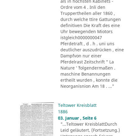
als in höchsten Kabinets -
Ordre vom 4 . Inli den
Truppertheilen aller 1860 ,
durch welche ttire Gattungen
definitiven Die Kraft des eine
Uhr bewegenden Miotors
istgleich0000000047
Pferdetraft , d . h . uni uns
deutlicher auszudrücken , eine
Dampfvon nur einer
Pferdelrast Zeitschrift " La
Nature '´ folgendermaßen .
maschine Benannungen
ertheilt wurden , konnte die
Neorganisnion Am 18 . ..."
Teltower Kreisblatt
1886
03. Januar , Seite 6
"...Teltower KreisblattDurch
Leid geläutert. (Fortsetzung.)