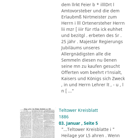
dem llrkt Feier b * illlDrt l
Amtovorsteber und die dem
Erlaubmß Nirtmeister zum
Herrn i lll Ortenersteher Herrn
lii mzr [ iiir für rtla ick euhhet
und bezitgl . erbeten des Sr .
25 jähr . Majestär Regierungs
Jubiläums unseres
Allergnädigsten alle die
Semmeln diesen nu 0enen
seine mn zu kaufen gesucht
Offerten vom beehrt r1nsialt,
Kaisers und Königs sich Zweck
, in und Herrn Lehrer lt , - u , l
n [ ..."
Teltower Kreisblatt
1886
03. Januar , Seite 5
"...Teltower Kreisblatte i "
Heilage yor L5 ahren . Wenn