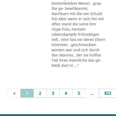
bestembliebes Wesen . grau
Die ge- bewillkonimt,
Nachbarn mit die von Schuld
frei Aber wenn er sein ihn mit
offen stand die seine ihm
rüige Frau, herbem
Lebenskampfe friihzettigen
ließ , eine fast vor deren Eltern
hintreten . geschmückten
worden war und sich durch
den Mannes , der sie hülflos
Tod ihres männliche das ge -
Weib dort ni ..."
(current)
«
1
2
3
4
5
...
822