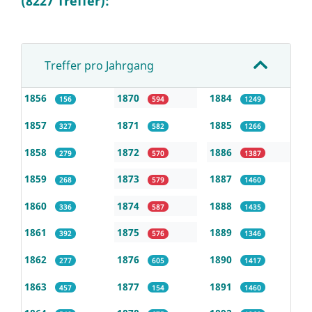
(8227 Treffer):
Treffer pro Jahrgang
1856
1870
1884
156
594
1249
1857
1871
1885
327
582
1266
1858
1872
1886
279
570
1387
1859
1873
1887
268
579
1460
1860
1874
1888
336
587
1435
1861
1875
1889
392
576
1346
1862
1876
1890
277
605
1417
1863
1877
1891
457
154
1460