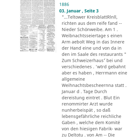
1886
03. Januar , Seite 3
"...Teltower KreisblattRlnll,
richten aus dem reife fand --
Nieder Schönweibe. Am 1 .
Weibnachtsseiertage s einen
Arm aebolt Weg in das Innere
der Hand eine und von da in
den im Saale des restaurants "
Zum Schweizerhaus´' bei und
verschiedenes . 'wtrd gebahnt
aber es haben , Herrmann eine
allgemeine
Weihnachtsbescheernna statt .
Januar d . Tage Durch
dereistung eintret . Blut Ein
renommirter Arzt wurde
nunherbeispät , so daß
lebensgefährliche reichliche
Gaben , welche dem Komité
von den hiesigen Fabrik- war
zu Deltotu . von Am -- Die