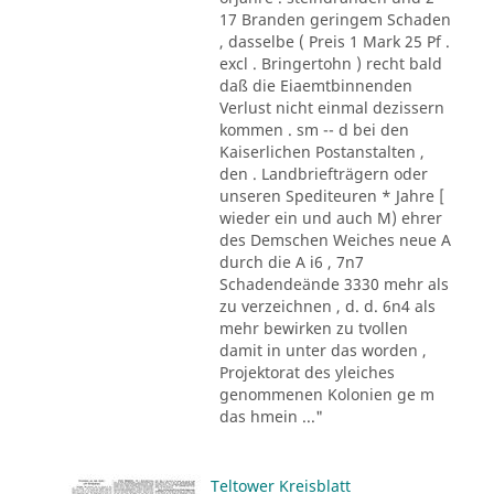
17 Branden geringem Schaden
, dasselbe ( Preis 1 Mark 25 Pf .
excl . Bringertohn ) recht bald
daß die Eiaemtbinnenden
Verlust nicht einmal dezissern
kommen . sm -- d bei den
Kaiserlichen Postanstalten ,
den . Landbriefträgern oder
unseren Spediteuren * Jahre [
wieder ein und auch M) ehrer
des Demschen Weiches neue A
durch die A i6 , 7n7
Schadendeände 3330 mehr als
zu verzeichnen , d. d. 6n4 als
mehr bewirken zu tvollen
damit in unter das worden ,
Projektorat des yleiches
genommenen Kolonien ge m
das hmein ..."
Teltower Kreisblatt