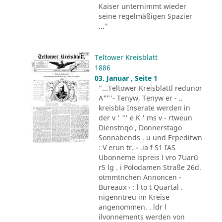
Kaiser unternimmt wieder
seine regelmäßigen Spazier
..."
Teltower Kreisblatt
1886
03. Januar , Seite 1
"...Teltower Kreisblattl redunor
A""'- Tenyw, Tenyw er - ..
kreisbla Inserate werden in
der v ' "' e K ' ms v - rtweun
Dienstnqo , Donnerstago
Sonnabends . u und Erpeditwn
: V erun tr. - .ia f S1 IAS
Ubonneme ispreis l vro 7Uarü
r5 lg . i Polodamen Straße 26d.
otmmtnchen Annoncen -
Bureaux - : l to t Quartal .
nigenntreu im Kreise
angenommen. . ldr l
ilvonnements werden von