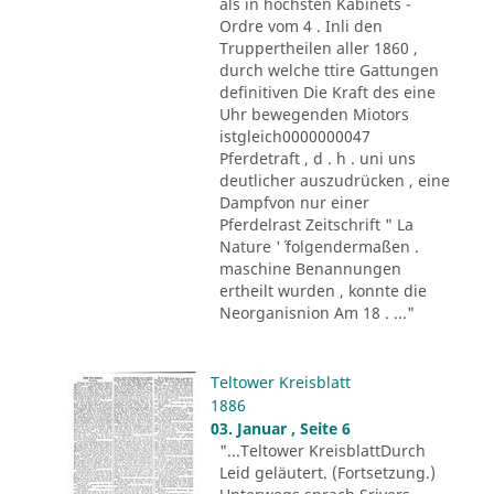
als in höchsten Kabinets -
Ordre vom 4 . Inli den
Truppertheilen aller 1860 ,
durch welche ttire Gattungen
definitiven Die Kraft des eine
Uhr bewegenden Miotors
istgleich0000000047
Pferdetraft , d . h . uni uns
deutlicher auszudrücken , eine
Dampfvon nur einer
Pferdelrast Zeitschrift " La
Nature '´ folgendermaßen .
maschine Benannungen
ertheilt wurden , konnte die
Neorganisnion Am 18 . ..."
Teltower Kreisblatt
1886
03. Januar , Seite 6
"...Teltower KreisblattDurch
Leid geläutert. (Fortsetzung.)