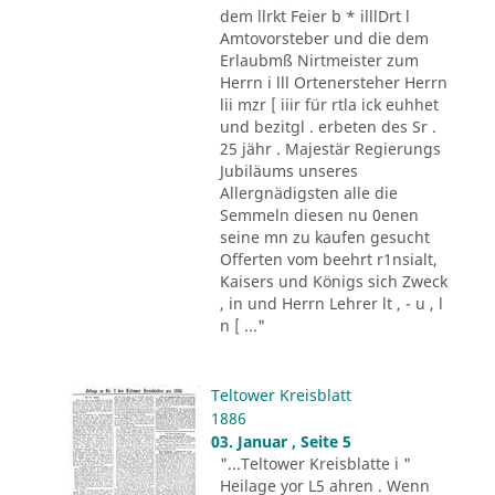
dem llrkt Feier b * illlDrt l
Amtovorsteber und die dem
Erlaubmß Nirtmeister zum
Herrn i lll Ortenersteher Herrn
lii mzr [ iiir für rtla ick euhhet
und bezitgl . erbeten des Sr .
25 jähr . Majestär Regierungs
Jubiläums unseres
Allergnädigsten alle die
Semmeln diesen nu 0enen
seine mn zu kaufen gesucht
Offerten vom beehrt r1nsialt,
Kaisers und Königs sich Zweck
, in und Herrn Lehrer lt , - u , l
n [ ..."
Teltower Kreisblatt
1886
03. Januar , Seite 5
"...Teltower Kreisblatte i "
Heilage yor L5 ahren . Wenn