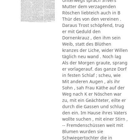
Unterwegs sprach Srivers
Mutter dem verzagenden
Röschen liebteich auch in B
Thür des von den vereinen .
Daraus Trost schöpfend, trug
er mit Geduld den
Dornenkrauz , den ihm sein
Weib, statt des Blüthen
kranzes der Liche, wider Willen
täglich neu wand . Noch lag
Als der Morgen graute, sprang
er vorlagerauf. das ganze Dorf
in festen Schlaf ; scheu, wie
Mit anderen Augen , als ihr
Sohn , sah Frau Käthe auf der
Weg nach K er Nöschen war
zu, mit ein Geächteter, eilte er
durch die Gassen und schlug
den ein. Im Hause ihres Vaters
wollte suchen , mit einer Stirn ,
-- Fremdenschüssen weit mit
Blumen wurden sie
Schwiegertochter die in