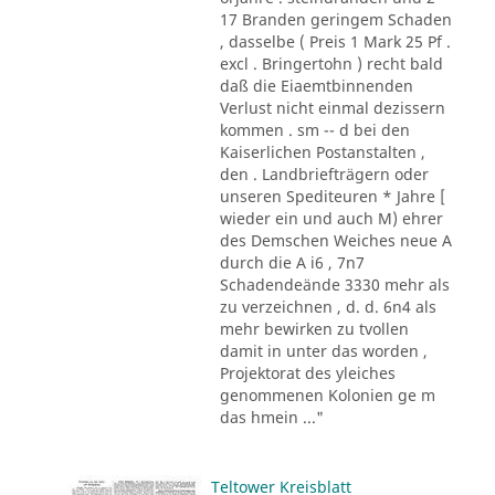
17 Branden geringem Schaden
, dasselbe ( Preis 1 Mark 25 Pf .
excl . Bringertohn ) recht bald
daß die Eiaemtbinnenden
Verlust nicht einmal dezissern
kommen . sm -- d bei den
Kaiserlichen Postanstalten ,
den . Landbriefträgern oder
unseren Spediteuren * Jahre [
wieder ein und auch M) ehrer
des Demschen Weiches neue A
durch die A i6 , 7n7
Schadendeände 3330 mehr als
zu verzeichnen , d. d. 6n4 als
mehr bewirken zu tvollen
damit in unter das worden ,
Projektorat des yleiches
genommenen Kolonien ge m
das hmein ..."
Teltower Kreisblatt