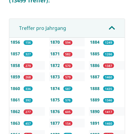
(13499 Treffer):
Treffer pro Jahrgang
1856
1870
1884
156
594
1249
1857
1871
1885
327
582
1266
1858
1872
1886
279
570
1387
1859
1873
1887
268
579
1460
1860
1874
1888
336
587
1435
1861
1875
1889
392
576
1346
1862
1876
1890
277
605
1417
1863
1877
1891
457
154
1460