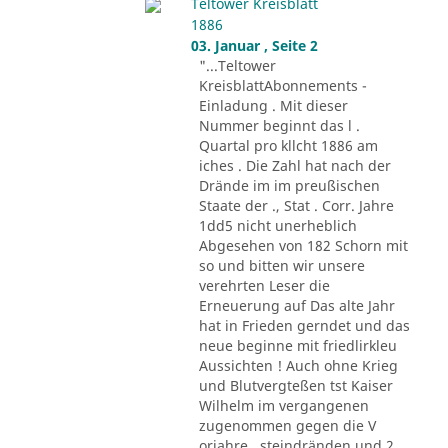
Teltower Kreisblatt
1886
03. Januar , Seite 2
"...Teltower
KreisblattAbonnements -
Einladung . Mit dieser
Nummer beginnt das l .
Quartal pro kllcht 1886 am
iches . Die Zahl hat nach der
Drände im im preußischen
Staate der ., Stat . Corr. Jahre
1dd5 nicht unerheblich
Abgesehen von 182 Schorn mit
so und bitten wir unsere
verehrten Leser die
Erneuerung auf Das alte Jahr
hat in Frieden gerndet und das
neue beginne mit friedlirkleu
Aussichten ! Auch ohne Krieg
und Blutvergteßen tst Kaiser
Wilhelm im vergangenen
zugenommen gegen die V
orjahre . steindränden und 2