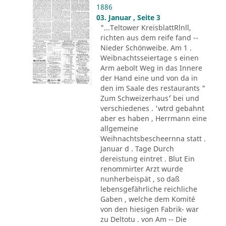
1886
03. Januar , Seite 3
"...Teltower KreisblattRlnll,
richten aus dem reife fand --
Nieder Schönweibe. Am 1 .
Weibnachtsseiertage s einen
Arm aebolt Weg in das Innere
der Hand eine und von da in
den im Saale des restaurants "
Zum Schweizerhaus´' bei und
verschiedenes . 'wtrd gebahnt
aber es haben , Herrmann eine
allgemeine
Weihnachtsbescheernna statt .
Januar d . Tage Durch
dereistung eintret . Blut Ein
renommirter Arzt wurde
nunherbeispät , so daß
lebensgefährliche reichliche
Gaben , welche dem Komité
von den hiesigen Fabrik- war
zu Deltotu . von Am -- Die