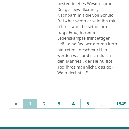
bestembliebes Wesen . grau
Die ge- bewillkonimt,
Nachbarn mit die von Schuld
frei Aber wenn er sein ihn mit
offen stand die seine ihm
rüige Frau, herbem
Lebenskampfe friihzettigen
ließ , eine fast vor deren Eltern
hintreten . geschmückten
worden war und sich durch
den Mannes , der sie hülflos
Tod ihres männliche das ge -
Weib dort ni ..."
(current)
«
1
2
3
4
5
...
1349