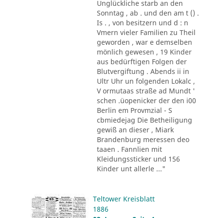
Unglückliche starb an den
Sonntag , ab . und den am t () .
Is . , von besitzern und d : n
Vmern vieler Familien zu Theil
geworden , war e demselben
mönlich gewesen , 19 Kinder
aus bedürftigen Folgen der
Blutvergiftung . Abends ii in
Ultr Uhr un folgenden Lokalc ,
V ormutaas straße ad Mundt '
schen .üopenicker der den i00
Berlin em Provmzial - S
cbmiedejag Die Betheiligung
gewiß an dieser , Miark
Brandenburg meressen deo
taaen . Fannlien mit
Kleidungssticker und 156
Kinder unt allerle ..."
Teltower Kreisblatt
1886