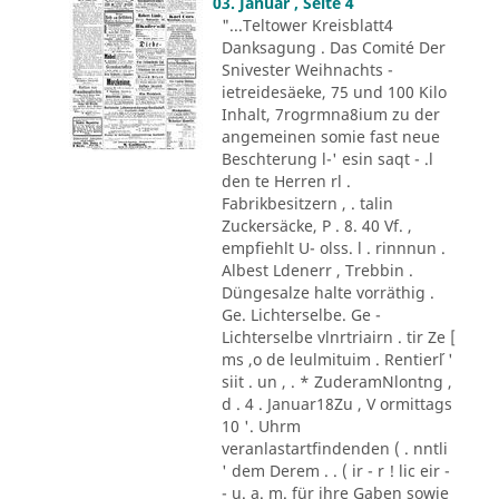
03. Januar , Seite 4
"...Teltower Kreisblatt4
Danksagung . Das Comité Der
Snivester Weihnachts -
ietreidesäeke, 75 und 100 Kilo
Inhalt, 7rogrmna8ium zu der
angemeinen somie fast neue
Beschterung l-' esin saqt - .l
den te Herren rl .
Fabrikbesitzern , . talin
Zuckersäcke, P . 8. 40 Vf. ,
empfiehlt U- olss. l . rinnnun .
Albest Ldenerr , Trebbin .
Düngesalze halte vorräthig .
Ge. Lichterselbe. Ge -
Lichterselbe vlnrtriairn . tir Ze [
ms ,o de leulmituim . Rentier´l '
siit . un , . * ZuderamNlontng ,
d . 4 . Januar18Zu , V ormittags
10 '. Uhrm
veranlastartfindenden ( . nntli
' dem Derem . . ( ir - r ! lic eir -
- u. a. m. für ihre Gaben sowie