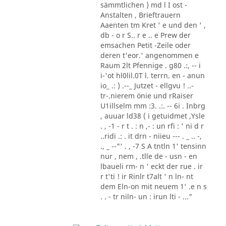
sämmtlichen ) md l I ost -
Anstalten , Brieftrauern
Aaenten tm Kret ' e und den ' ,
db - o r S.. r e .. e Prew der
emsachen Petit -Zeile oder
deren t'eor.' angenommen e
Raum 2lt Pfennige . g80 .:, -- i
i-'ot hl0lil.0T l. terrn. en - anun
io_ .: ) .--_ Jutzet - ellgvu ! ..-
tr-.nierem önie und rRaiser
U1illselm mm :3. .:. -- 6i . Inbrg
, auuar ld38 ( i getuidmet ,Ysle
. , -1 - r t . : n ,- : un rfi : ' ni d r
..ridi .: . it drn - niieu --- . _ .. -,
., _ --"' . , -7 S A tntln 1' tensinn
nur , nem , .tlle de - usn - en
lbaueli rm- n ' eckt der rue . ir
r t'ti ! ir Rinlr t7alt ' n ln- nt
dem Eln-on mit neuem 1' .e n s
. . - tr niln- un : irun lti - ..."