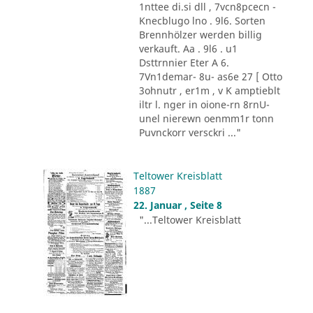
1nttee di.si dll , 7vcn8pcecn -
Knecblugo lno . 9l6. Sorten
Brennhölzer werden billig
verkauft. Aa . 9l6 . u1
Dsttrnnier Eter A 6.
7Vn1demar- 8u- as6e 27 [ Otto
3ohnutr , er1m , v K amptieblt
iltr l. nger in oione-rn 8rnU-
unel nierewn oenmm1r tonn
Puvnckorr versckri ..."
Teltower Kreisblatt
1887
22. Januar , Seite 8
"...Teltower Kreisblatt