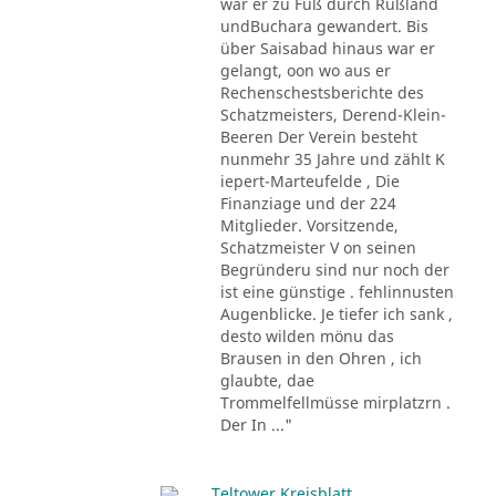
war er zu Fuß durch Rußland
undBuchara gewandert. Bis
über Saisabad hinaus war er
gelangt, oon wo aus er
Rechenschestsberichte des
Schatzmeisters, Derend-Klein-
Beeren Der Verein besteht
nunmehr 35 Jahre und zählt K
iepert-Marteufelde , Die
Finanziage und der 224
Mitglieder. Vorsitzende,
Schatzmeister V on seinen
Begründeru sind nur noch der
ist eine günstige . fehlinnusten
Augenblicke. Je tiefer ich sank ,
desto wilden mönu das
Brausen in den Ohren , ich
glaubte, dae
Trommelfellmüsse mirplatzrn .
Der In ..."
Teltower Kreisblatt