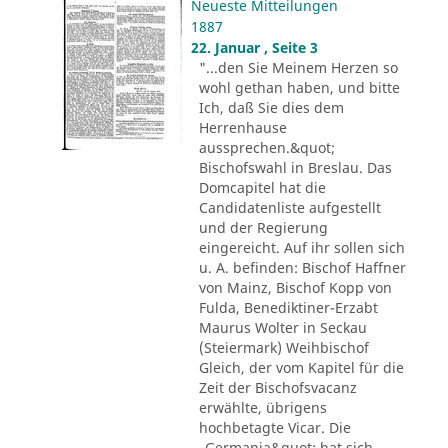
Neueste Mitteilungen
1887
22. Januar , Seite 3
"...den Sie Meinem Herzen so
wohl gethan haben, und bitte
Ich, daß Sie dies dem
Herrenhause
aussprechen.&quot;
Bischofswahl in Breslau. Das
Domcapitel hat die
Candidatenliste aufgestellt
und der Regierung
eingereicht. Auf ihr sollen sich
u. A. befinden: Bischof Haffner
von Mainz, Bischof Kopp von
Fulda, Benediktiner-Erzabt
Maurus Wolter in Seckau
(Steiermark) Weihbischof
Gleich, der vom Kapitel für die
Zeit der Bischofsvacanz
erwählte, übrigens
hochbetagte Vicar. Die
„Germania&quot; hat sich