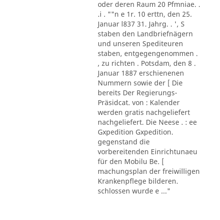
oder deren Raum 20 Pfmniae. .
.i . ""n e 1r. 10 erttn, den 25.
Januar l837 31. Jahrg. . ', S
staben den Landbriefnägern
und unseren Spediteuren
staben, entgegengenommen .
, zu richten . Potsdam, den 8 .
Januar 1887 erschienenen
Nummern sowie der [ Die
bereits Der Regierungs-
Präsidcat. von : Kalender
werden gratis nachgeliefert
nachgeliefert. Die Neese . : ee
Gxpedition Gxpedition.
gegenstand die
vorbereitenden Einrichtunaeu
für den Mobilu Be. [
machungsplan der freiwilligen
Krankenpflege bilderen.
schlossen wurde e ..."