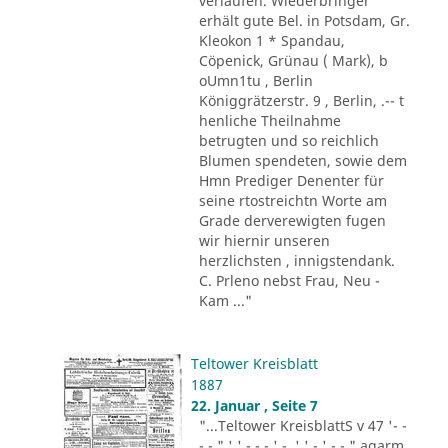
verlaufen. Wiederbringer
erhält gute Bel. in Potsdam, Gr.
Kleokon 1 * Spandau,
Cöpenick, Grünau ( Mark), b
oUmn1tu , Berlin
Königgrätzerstr. 9 , Berlin, .-- t
henliche Theilnahme
betrugten und so reichlich
Blumen spendeten, sowie dem
Hmn Prediger Denenter für
seine rtostreichtn Worte am
Grade derverewigten fugen
wir hiernir unseren
herzlichsten , innigstendank.
C. Prleno nebst Frau, Neu -
Kam ..."
Teltower Kreisblatt
1887
22. Januar , Seite 7
"...Teltower KreisblattS v 47 '- -
- - " ' ' - - - ' -. ' ' - ' -.-." agarm