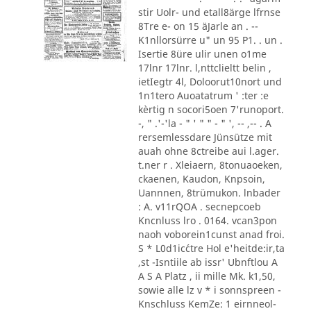
stir Uolr- und etall8ärge lfrnse
8Tre e- on 15 äJarle an . --
K1nllorsürre u" un 95 P1. . un .
Isertie 8üre ulir unen o1me
17lnr 17lnr. l,nttclieltt belin ,
ietIegtr 4l, Doloorut10nort und
1n1tero Auoatatrum ' :ter :e
kèrtig n socori5oen 7'runoport.
-, " .'-'la - " ' " " - " ', -- ,-- . A
rersemlessdare Jünsütze mit
auah ohne 8ctreibe aui l.ager.
t.ner r . Xleiaern, 8tonuaoeken,
ckaenen, Kaudon, Knpsoin,
Uannnen, 8trümukon. lnbader
: A. v11rQOA . secnepcoeb
Kncnluss lro . 0164. vcan3pon
naoh voborein1cunst anad froi.
S * L0d1ic´ctre Hol e'heitde:ir,ta
,st -Isntiile ab issr' Ubnftlou A
A S A Platz , ii mille Mk. k1,50,
sowie alle lz v * i sonnspreen -
Knschluss KemZe: 1 eirnneol-