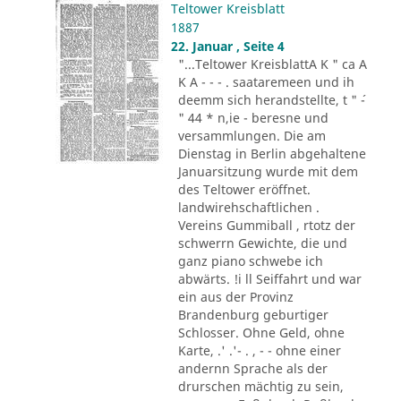
Teltower Kreisblatt
1887
22. Januar , Seite 4
"...Teltower KreisblattA K " ca A
K A - - - . saataremeen und ih
deemm sich herandstellte, t " ´-
" 44 * n,ie - beresne und
versammlungen. Die am
Dienstag in Berlin abgehaltene
Januarsitzung wurde mit dem
des Teltower eröffnet.
landwirehschaftlichen .
Vereins Gummiball , rtotz der
schwerrn Gewichte, die und
ganz piano schwebe ich
abwärts. !i ll Seiffahrt und war
ein aus der Provinz
Brandenburg geburtiger
Schlosser. Ohne Geld, ohne
Karte, .' .'- . , - - ohne einer
andernn Sprache als der
drurschen mächtig zu sein,