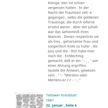
Könige, den sie schien
vergessen hatten . In der
Nacht der Fraulosen zeit -e '
gegangen , selbü die goldenen
Traueinge, die durch eiferne
ersetzt waren . Aber der Juhalt
war das Geheimniß ihres
Mannes . Dieses respectirte sie
als treu , gehorsamie Frau und
sorgentlich Kiste zu hüter . Als
Jury und die - lttzt habe man
noch die . Entdechmg
gemacht, daß er ein '-- , , ' von
einer Ahnung ergriffen.
lautete die Antwort, gewesen
sein . " '- "Mertens oder
Mertens.ec r-r - : ..."
Teltower Kreisblatt
1887
22. Januar , Seite 6