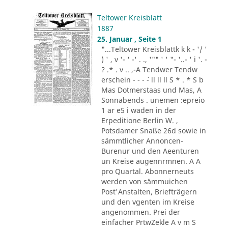
Teltower Kreisblatt
1887
25. Januar , Seite 1
"...Teltower Kreisblattk k k - '/ '
) ' , v '- ' -' . ., '"" ' ' "- '..- ' i '. -
? .* . v .. ,-A Tendwer Tendw
erschein - - - ´- ll ll ll S * . * S b
Mas Dotmerstaas und Mas, A
Sonnabends . unemen :epreio
1 ar e5 i waden in der
Erpeditione Berlin W. ,
Potsdamer Snaße 26d sowie in
sämmtlicher Annoncen-
Burenur und den Aeenturen
un Kreise augennrmnen. A A
pro Quartal. Abonnerneuts
werden von sämmuichen
Post'Anstalten, Briefträgern
und den vgenten im Kreise
angenommen. Prei der
einfacher PrtwZekle A v m S