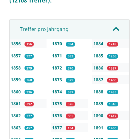
(12108 Treffer):
Treffer pro Jahrgang
1856
1870
1884
156
594
1249
1857
1871
1885
327
582
1266
1858
1872
1886
279
570
1387
1859
1873
1887
268
579
1460
1860
1874
1888
336
587
1435
1861
1875
1889
392
576
1346
1862
1876
1890
277
605
1417
1863
1877
1891
457
154
1460