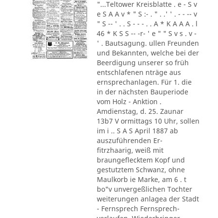
"...Teltower Kreisblatte . e - S v
e S A A v * " S :- . " . .' ' . - - -- v
" S -- ' . . S - - - . . A * K A A A . l
46 * K S S -- -r- ' e " " S v s . v -
' . Bautsagung. ullen Freunden
und Bekannten, welche bei der
Beerdigung unserer so früh
entschlafenen nträge aus
ernsprechanlagen. Für 1. die
in der nächsten Bauperiode
vom Holz - Anktion .
Amdienstag, d. 25. Zaunar
13b7 V ormittags 10 Uhr, sollen
im i .. S A S April 1887 ab
auszuführenden Er-
fitrzhaarig, weiß mit
braungeflecktem Kopf und
gestutztem Schwanz, ohne
Maulkorb ie Marke, am 6 . t
bo"v unvergeßlichen Tochter
weiterungen anlagea der Stadt
- Fernsprech Fernsprech-