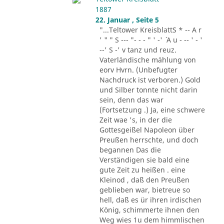
1887
22. Januar , Seite 5
"...Teltower KreisblattS * -- A r
' " " S --- "- - - " ' -' ´ A u - -- ' - '
--' S -' v tanz und reuz.
Vaterländische mählung von
eorv Hvrn. (Unbefugter
Nachdruck ist verboren.) Gold
und Silber tonnte nicht darin
sein, denn das war
(Fortsetzung .) Ja, eine schwere
Zeit wae 's, in der die
Gottesgeißel Napoleon über
Preußen herrschte, und doch
begannen Das die
Verständigen sie bald eine
gute Zeit zu heißen . eine
Kleinod , daß den Preußen
geblieben war, bietreue so
hell, daß es ür ihren irdischen
König, schimmerte ihnen den
Weg wies 1u dem himmlischen