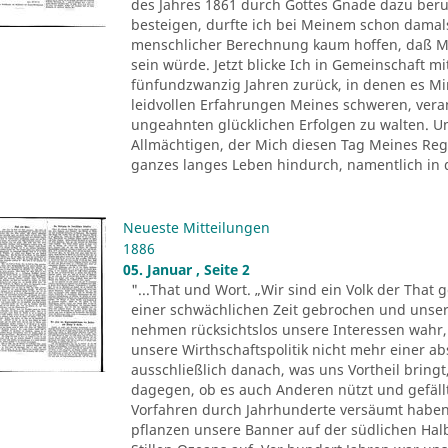
des Jahres 1861 durch Gottes Gnade dazu beru
besteigen, durfte ich bei Meinem schon damal
menschlicher Berechnung kaum hoffen, daß Mi
sein würde. Jetzt blicke Ich in Gemeinschaft m
fünfundzwanzig Jahren zurück, in denen es Mi
leidvollen Erfahrungen Meines schweren, veran
ungeahnten glücklichen Erfolgen zu walten. U
Allmächtigen, der Mich diesen Tag Meines Reg
ganzes langes Leben hindurch, namentlich in de
Neueste Mitteilungen
1886
05. Januar , Seite 2
"...That und Wort. „Wir sind ein Volk der Tha
einer schwächlichen Zeit gebrochen und unsere 
nehmen rücksichtslos unsere Interessen wahr, 
unsere Wirthschaftspolitik nicht mehr einer ab
ausschließlich danach, was uns Vortheil bringt,
dagegen, ob es auch Anderen nützt und gefäll
Vorfahren durch Jahrhunderte versäumt haben
pflanzen unsere Banner auf der südlichen Ha