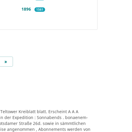
1896
1561
Next
»
. Teltower Kreiblatt blatt. Erscheint A A A
in der Expedition : Sonnabends . bonaenem-
 , Potsdamer Straße 26d. sowie in sämmtlichen
eise angenommen , Abonnements werden von