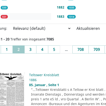
1882
550
1035
1883
551
1314
Aktualisieren
rung:
11 - 20
Treffer von insgesamt
7085
evious
(current)
1
2
3
4
5
...
708
709
Teltower Kreisblatt
1886
05. Januar , Seite 1
"...Teltower Kreisblatti s A Teltow er Krei blatt 
Inserate Dienstags , Donnerstags und werden 
preis 1 arte e5 ld , vro Quartal . A Berlin W'.
Annoncen -Bureaux und den Agenturen im Kr