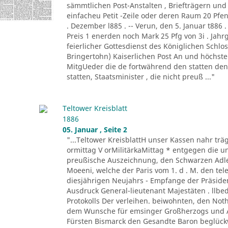
sämmtlichen Post-Anstalten , Briefträgern un
einfacheu Petit -Zeile oder deren Raum 20 Pfenni
. Dezember l885 . -- Verun, den 5. Januar t886 
Preis 1 enerden noch Mark 25 Pfg von 3i . Jahrg 
feierlicher Gottesdienst des Königlichen Schlos
Bringertohn) Kaiserlichen Post An und höchste
MitgUeder die de fortwährend den statten de
statten, Staatsminister , die nicht preuß ..."
Teltower Kreisblatt
1886
05. Januar , Seite 2
"...Teltower KreisblattH unser Kassen nahr t
ormittag V orMilitärkaMittag * entgegen die un
preußische Auszeichnung, den Schwarzen Adle
Moeeni, welche der Paris vom 1. d . M. den te
diesjährigen Neujahrs - Empfange der Präside
Ausdruck General-lieutenant Majestäten . llbe
Protokolls Der verleihen. beiwohnten, den Nothen
dem Wunsche für emsinger Großherzogs und A
Fürsten Bismarck den Gesandte Baron beglück