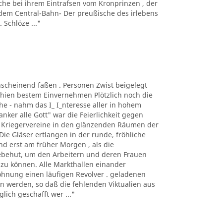
che bei ihrem Eintrafsen vom Kronprinzen , der
dem Central-Bahn- Der preußische des irlebens
 Schlöze ..."
anscheinend faßen . Personen Zwist beigelegt
chien bestem Einvernehmen Plötzlich noch die
he - nahm das I_ I_nteresse aller in hohem
ker alle Gott" war die Feierlichkeit gegen
e Kriegervereine in den glänzenden Räumen der
Die Gläser ertlangen in der runde, fröhliche
d erst am früher Morgen , als die
ebehut, um den Arbeitern und deren Frauen
 zu können. Alle Markthallen einander
ohnung einen läufigen Revolver . geladenen
 werden, so daß die fehlenden Viktualien aus
lich geschafft wer ..."