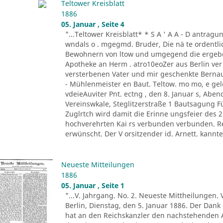
Teltower Kreisblatt
1886
05. Januar , Seite 4
"...Teltower Kreisblatt* * S A ' A A - D antragu
wndals o . mgegmd. Bruder, Die nä te ordentli
Bewohnern von ltow und umgegend die ergeben
Apotheke an Herm . atro10eoZer aus Berlin ve
versterbenen Vater und mir geschenkte Berna
- Mühlenmeister en Baut. Teltow. mo mo, e gel
vdeieAuviter Pnt. ectng , den 8. Januar s, Aben
Vereinswkale, Steglitzerstraße 1 Bautsagung F
Zuglrtch wird damit die Erinne ungsfeier des 
hochverehrten Kai rs verbunden verbunden. Re
erwünscht. Der V orsitzender id. Arnett. kann
Neueste Mitteilungen
1886
05. Januar , Seite 1
"...V. Jahrgang. No. 2. Neueste Mittheilungen. 
Berlin, Dienstag, den 5. Januar 1886. Der Dank
hat an den Reichskanzler den nachstehenden Al