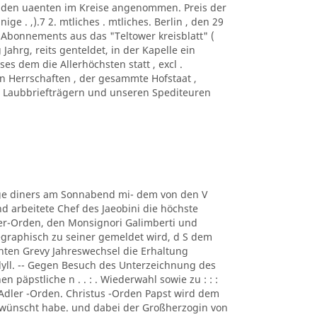
d den uaenten im Kreise angenommen. Preis der
ge . ,).7 2. mtliches . mtliches. Berlin , den 29
. Abonnements aus das "Teltower kreisblatt" (
Jahrg, reits genteldet, in der Kapelle ein
ses dem die Allerhöchsten statt , excl .
n Herrschaften , der gesammte Hofstaat ,
n Laubbriefträgern und unseren Spediteuren
räge diners am Sonnabend mi- dem von den V
d arbeitete Chef des Jaeobini die höchste
r-Orden, den Monsignori Galimberti und
legraphisch zu seiner gemeldet wird, d S dem
nten Grevy Jahreswechsel die Erhaltung
dyll. -- Gegen Besuch des Unterzeichnung des
 päpstliche n . . : . Wiederwahl sowie zu : : :
dler -Orden. Christus -Orden Papst wird dem
wünscht habe. und dabei der Großherzogin von