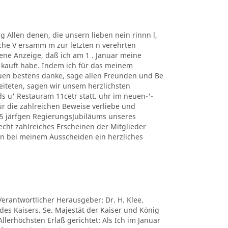
ng Allen denen, die unsern lieben nein rinnn l,
che V ersamm m zur letzten n verehrten
e Anzeige, daß ich am 1 . Januar meine
r kauft habe. Indem ich für das meinem
uen bestens danke, sage allen Freunden und Be
eiteten, sagen wir unsem herzlichsten
ds u' Restauram 11cetr statt. uhr im neuen-'-
ür die zahlreichen Beweise verliebe und
25 järfgen RegierungsJubiläums unseres
cht zahlreiches Erscheinen der Mitglieder
ten bei meinem Ausscheiden ein herzliches
Verantwortlicher Herausgeber: Dr. H. Klee.
 des Kaisers. Se. Majestät der Kaiser und König
lerhöchsten Erlaß gerichtet: Als Ich im Januar