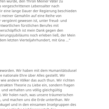
fen wurde, den Thron Meiner Väter zu
s vorgeschrittenen Lebensalter nach
r eine lange Dauer der Regierung beschieden
it meiner Gemahlin auf eine Reihe von
r vergönnt gewesen ist, unter freud- und
twortlichen fürstlichen Berufes mit
nerschöpflich ist mein Dank gegen den
ierungsjubiläums noch erleben ließ, der Mein
m letzten Vierteljahrhundert, mit Gna ..."
t geworden. Wir haben mit dem Humanitätsdusel
nationale Ehre über Alles gestellt. Wir
wie andere Völker das auch thun. Wir richten
strakten Theorie zu Liebe ein, sondern fragen
 und verhalten uns völlig gleichgültig
t. Wir holen nach, was unsere träumerischen
, und machen uns die Erde unterthan. Wir
lbkugel und in den einsamen Inselgruppen des