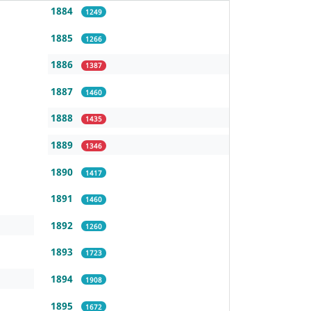
1884
1249
1885
1266
1886
1387
1887
1460
1888
1435
1889
1346
1890
1417
1891
1460
1892
1260
1893
1723
1894
1908
1895
1672