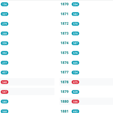
1870
156
594
1871
327
582
1872
279
570
1873
268
579
1874
336
587
1875
392
576
1876
277
605
1877
457
154
1878
548
675
1879
547
628
1880
580
596
1881
568
692