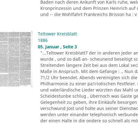
Baden nach deren Ankunft von Karls ruhe, wel
Kronprinzessin und dem Prinzen Heinrich auf 
und -- die Wohlfahrt Frankreichs Brisson ha : v .
Teltower Kreisblatt
1886
05. Januar , Seite 3
"...Teltower Kreisblatt7 der in anderen jeder 
wurde , und so daß an- scheunend beseitigt s
Streitenden längere Zeit bei aus dem Lokal sec
Maße in Anspruch. Mit dem Gefange : ., Nun dan
71/2 Uhr beendet. Abends vereinigten sich di
Philharmonie zu einer pa1riotischen Festfeier. 
und vaterländische Lieder würzten das Mahl un
Scheidestunbe schlug , übernoch was Gaste g
Gelegenheit zu geben, ihre Einkäufe besorgen
verschwund Jost und holte aus seiner Dienstw
werden unter einander telephonisch verbunden
der einen Halle in die ondere so schnell als mög