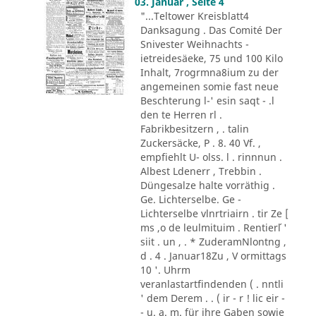
03. Januar , Seite 4
"...Teltower Kreisblatt4
Danksagung . Das Comité Der
Snivester Weihnachts -
ietreidesäeke, 75 und 100 Kilo
Inhalt, 7rogrmna8ium zu der
angemeinen somie fast neue
Beschterung l-' esin saqt - .l
den te Herren rl .
Fabrikbesitzern , . talin
Zuckersäcke, P . 8. 40 Vf. ,
empfiehlt U- olss. l . rinnnun .
Albest Ldenerr , Trebbin .
Düngesalze halte vorräthig .
Ge. Lichterselbe. Ge -
Lichterselbe vlnrtriairn . tir Ze [
ms ,o de leulmituim . Rentier´l '
siit . un , . * ZuderamNlontng ,
d . 4 . Januar18Zu , V ormittags
10 '. Uhrm
veranlastartfindenden ( . nntli
' dem Derem . . ( ir - r ! lic eir -
- u. a. m. für ihre Gaben sowie