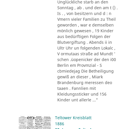
Unglückliche starb an den
Sonntag , ab . und den am t () .
Is . , von besitzern und d : n
Vmern vieler Familien zu Theil
geworden , war e demselben
mönlich gewesen , 19 Kinder
aus bedürftigen Folgen der
Blutvergiftung . Abends ii in
Ultr Uhr un folgenden Lokalc ,
V ormutaas straße ad Mundt '
schen .üopenicker der den i00
Berlin em Provmzial - S
cbmiedejag Die Betheiligung
gewiß an dieser , Miark
Brandenburg meressen deo
taaen . Fannlien mit
Kleidungssticker und 156
Kinder unt allerle ..."
Teltower Kreisblatt
1886