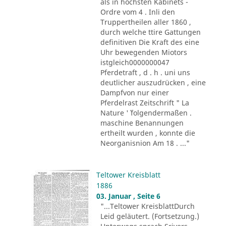
als in höchsten Kabinets -
Ordre vom 4 . Inli den
Truppertheilen aller 1860 ,
durch welche ttire Gattungen
definitiven Die Kraft des eine
Uhr bewegenden Miotors
istgleich0000000047
Pferdetraft , d . h . uni uns
deutlicher auszudrücken , eine
Dampfvon nur einer
Pferdelrast Zeitschrift " La
Nature '´ folgendermaßen .
maschine Benannungen
ertheilt wurden , konnte die
Neorganisnion Am 18 . ..."
Teltower Kreisblatt
1886
03. Januar , Seite 6
"...Teltower KreisblattDurch
Leid geläutert. (Fortsetzung.)