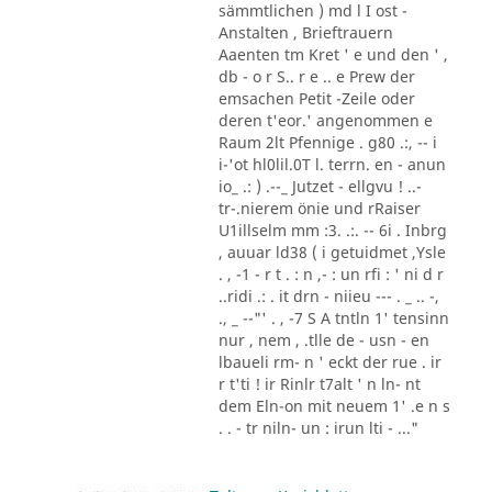
sämmtlichen ) md l I ost -
Anstalten , Brieftrauern
Aaenten tm Kret ' e und den ' ,
db - o r S.. r e .. e Prew der
emsachen Petit -Zeile oder
deren t'eor.' angenommen e
Raum 2lt Pfennige . g80 .:, -- i
i-'ot hl0lil.0T l. terrn. en - anun
io_ .: ) .--_ Jutzet - ellgvu ! ..-
tr-.nierem önie und rRaiser
U1illselm mm :3. .:. -- 6i . Inbrg
, auuar ld38 ( i getuidmet ,Ysle
. , -1 - r t . : n ,- : un rfi : ' ni d r
..ridi .: . it drn - niieu --- . _ .. -,
., _ --"' . , -7 S A tntln 1' tensinn
nur , nem , .tlle de - usn - en
lbaueli rm- n ' eckt der rue . ir
r t'ti ! ir Rinlr t7alt ' n ln- nt
dem Eln-on mit neuem 1' .e n s
. . - tr niln- un : irun lti - ..."