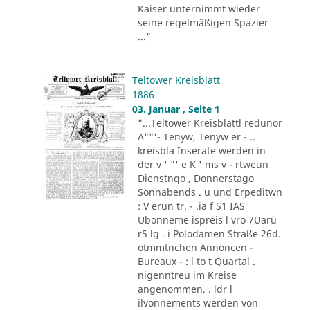
Kaiser unternimmt wieder
seine regelmäßigen Spazier
..."
Teltower Kreisblatt
1886
03. Januar , Seite 1
"...Teltower Kreisblattl redunor
A""'- Tenyw, Tenyw er - ..
kreisbla Inserate werden in
der v ' "' e K ' ms v - rtweun
Dienstnqo , Donnerstago
Sonnabends . u und Erpeditwn
: V erun tr. - .ia f S1 IAS
Ubonneme ispreis l vro 7Uarü
r5 lg . i Polodamen Straße 26d.
otmmtnchen Annoncen -
Bureaux - : l to t Quartal .
nigenntreu im Kreise
angenommen. . ldr l
ilvonnements werden von