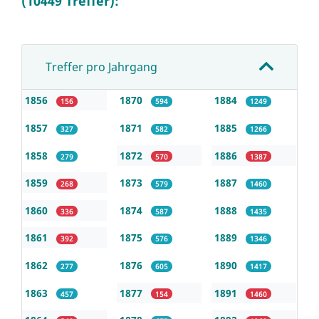
(10449 Treffer):
Treffer pro Jahrgang
1856
1870
1884
156
594
1249
1857
1871
1885
327
582
1266
1858
1872
1886
279
570
1387
1859
1873
1887
268
579
1460
1860
1874
1888
336
587
1435
1861
1875
1889
392
576
1346
1862
1876
1890
277
605
1417
1863
1877
1891
457
154
1460