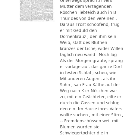
Unterwegs sprach Srivers
Mutter dem verzagenden
Röschen liebteich auch in B
Thür des von den vereinen .
Daraus Trost schöpfend, trug
er mit Geduld den
Dornenkrauz , den ihm sein
Weib, statt des Blüthen
kranzes der Liche, wider Willen
täglich neu wand . Noch lag
Als der Morgen graute, sprang
er vorlagerauf. das ganze Dorf
in festen Schlaf ; scheu, wie
Mit anderen Augen , als ihr
Sohn , sah Frau Käthe auf der
Weg nach K er Nöschen war
zu, mit ein Geächteter, eilte er
durch die Gassen und schlug
den ein. Im Hause ihres Vaters
wollte suchen , mit einer Stirn ,
-- Fremdenschüssen weit mit
Blumen wurden sie
Schwiegertochter die in