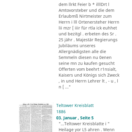
dem llrkt Feier b * illlDrt l
Amtovorsteber und die dem
Erlaubmß Nirtmeister zum
Herrn i lll Ortenersteher Herrn
lii mzr [ iiir für rtla ick euhhet
und bezitgl . erbeten des Sr .
25 jähr . Majestär Regierungs
Jubiläums unseres
Allergnädigsten alle die
Semmeln diesen nu 0enen
seine mn zu kaufen gesucht
Offerten vom beehrt r1nsialt,
Kaisers und Königs sich Zweck
, in und Herrn Lehrer lt , - u , l
n [ ..."
Teltower Kreisblatt
1886
03. Januar , Seite 5
"...Teltower Kreisblatte i "
Heilage yor L5 ahren . Wenn