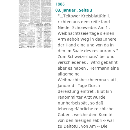
1886
03. Januar , Seite 3
"...Teltower KreisblattRlnll,
richten aus dem reife fand --
Nieder Schönweibe. Am 1 .
Weibnachtsseiertage s einen
Arm aebolt Weg in das Innere
der Hand eine und von da in
den im Saale des restaurants "
Zum Schweizerhaus´' bei und
verschiedenes . 'wtrd gebahnt
aber es haben , Herrmann eine
allgemeine
Weihnachtsbescheernna statt .
Januar d . Tage Durch
dereistung eintret . Blut Ein
renommirter Arzt wurde
nunherbeispät , so daß
lebensgefährliche reichliche
Gaben , welche dem Komité
von den hiesigen Fabrik- war
zu Deltotu . von Am -- Die