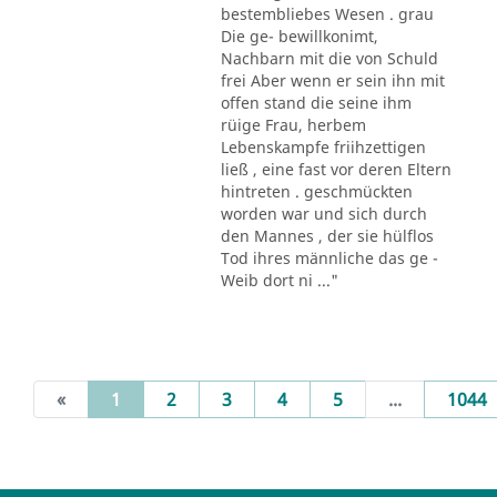
bestembliebes Wesen . grau
Die ge- bewillkonimt,
Nachbarn mit die von Schuld
frei Aber wenn er sein ihn mit
offen stand die seine ihm
rüige Frau, herbem
Lebenskampfe friihzettigen
ließ , eine fast vor deren Eltern
hintreten . geschmückten
worden war und sich durch
den Mannes , der sie hülflos
Tod ihres männliche das ge -
Weib dort ni ..."
(current)
«
1
2
3
4
5
...
1044