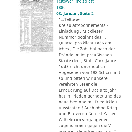
Teltower Kreisblatt
1886
03. Januar , Seite 2
"...Teltower
KreisblattAbonnements -
Einladung . Mit dieser
Nummer beginnt das l .
Quartal pro kllcht 1886 am
iches . Die Zahl hat nach der
Drände im im preußischen
Staate der ., Stat . Corr. Jahre
1dd5 nicht unerheblich
Abgesehen von 182 Schorn mit
so und bitten wir unsere
verehrten Leser die
Erneuerung auf Das alte Jahr
hat in Frieden gerndet und das
neue beginne mit friedlirkleu
Aussichten ! Auch ohne Krieg
und Blutvergteßen tst Kaiser
Wilhelm im vergangenen
zugenommen gegen die V
orjahre . steindränden und 2