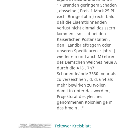
17 Branden geringem Schaden
, dasselbe ( Preis 1 Mark 25 Pf .
excl . Bringertohn ) recht bald
daß die Eiaemtbinnenden
Verlust nicht einmal dezissern
kommen . sm -- d bei den
Kaiserlichen Postanstalten ,
den . Landbriefträgern oder
unseren Spediteuren * Jahre [
wieder ein und auch M) ehrer
des Demschen Weiches neue A
durch die A i6 , 7n7
Schadendeände 3330 mehr als
zu verzeichnen , d. d. 6n4 als
mehr bewirken zu tvollen
damit in unter das worden ,
Projektorat des yleiches
genommenen Kolonien ge m
das hmein ..."
Teltower Kreisblatt