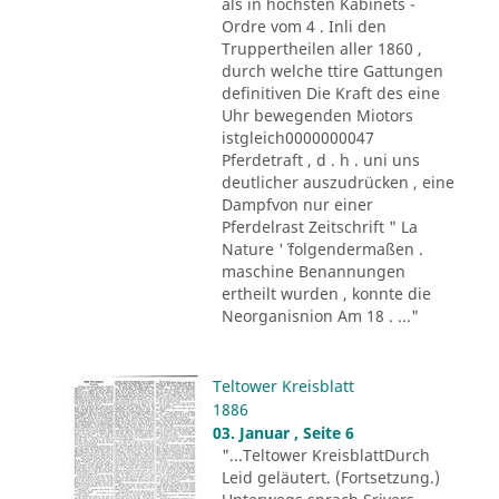
als in höchsten Kabinets -
Ordre vom 4 . Inli den
Truppertheilen aller 1860 ,
durch welche ttire Gattungen
definitiven Die Kraft des eine
Uhr bewegenden Miotors
istgleich0000000047
Pferdetraft , d . h . uni uns
deutlicher auszudrücken , eine
Dampfvon nur einer
Pferdelrast Zeitschrift " La
Nature '´ folgendermaßen .
maschine Benannungen
ertheilt wurden , konnte die
Neorganisnion Am 18 . ..."
Teltower Kreisblatt
1886
03. Januar , Seite 6
"...Teltower KreisblattDurch
Leid geläutert. (Fortsetzung.)