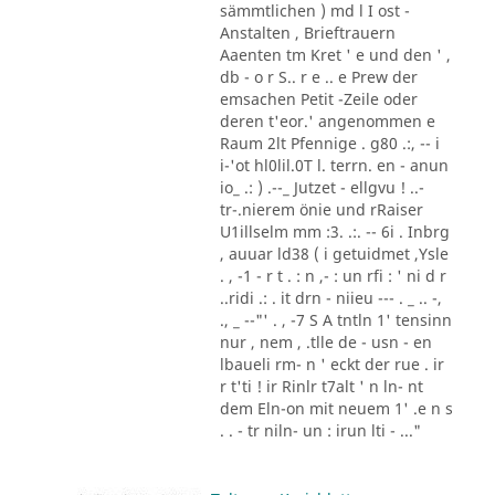
sämmtlichen ) md l I ost -
Anstalten , Brieftrauern
Aaenten tm Kret ' e und den ' ,
db - o r S.. r e .. e Prew der
emsachen Petit -Zeile oder
deren t'eor.' angenommen e
Raum 2lt Pfennige . g80 .:, -- i
i-'ot hl0lil.0T l. terrn. en - anun
io_ .: ) .--_ Jutzet - ellgvu ! ..-
tr-.nierem önie und rRaiser
U1illselm mm :3. .:. -- 6i . Inbrg
, auuar ld38 ( i getuidmet ,Ysle
. , -1 - r t . : n ,- : un rfi : ' ni d r
..ridi .: . it drn - niieu --- . _ .. -,
., _ --"' . , -7 S A tntln 1' tensinn
nur , nem , .tlle de - usn - en
lbaueli rm- n ' eckt der rue . ir
r t'ti ! ir Rinlr t7alt ' n ln- nt
dem Eln-on mit neuem 1' .e n s
. . - tr niln- un : irun lti - ..."