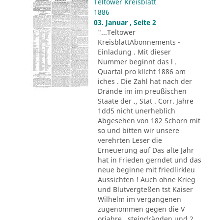
Teltower Kreisblatt
1886
03. Januar , Seite 2
"...Teltower
KreisblattAbonnements -
Einladung . Mit dieser
Nummer beginnt das l .
Quartal pro kllcht 1886 am
iches . Die Zahl hat nach der
Drände im im preußischen
Staate der ., Stat . Corr. Jahre
1dd5 nicht unerheblich
Abgesehen von 182 Schorn mit
so und bitten wir unsere
verehrten Leser die
Erneuerung auf Das alte Jahr
hat in Frieden gerndet und das
neue beginne mit friedlirkleu
Aussichten ! Auch ohne Krieg
und Blutvergteßen tst Kaiser
Wilhelm im vergangenen
zugenommen gegen die V
orjahre . steindränden und 2