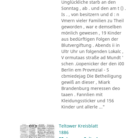
Unglückliche starb an den
Sonntag , ab . und den am t () .
Is . , von besitzern und d : n
Vmern vieler Familien zu Theil
geworden , war e demselben
mönlich gewesen , 19 Kinder
aus bedürftigen Folgen der
Blutvergiftung . Abends ii in
Ultr Uhr un folgenden Lokalc ,
V ormutaas straße ad Mundt '
schen .üopenicker der den i00
Berlin em Provmzial - S
cbmiedejag Die Betheiligung
gewiß an dieser , Miark
Brandenburg meressen deo
taaen . Fannlien mit
Kleidungssticker und 156
Kinder unt allerle ..."
Teltower Kreisblatt
1886