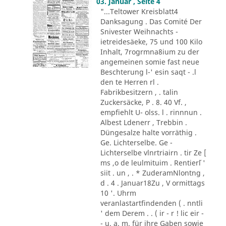
03. Januar , Seite 4
"...Teltower Kreisblatt4
Danksagung . Das Comité Der
Snivester Weihnachts -
ietreidesäeke, 75 und 100 Kilo
Inhalt, 7rogrmna8ium zu der
angemeinen somie fast neue
Beschterung l-' esin saqt - .l
den te Herren rl .
Fabrikbesitzern , . talin
Zuckersäcke, P . 8. 40 Vf. ,
empfiehlt U- olss. l . rinnnun .
Albest Ldenerr , Trebbin .
Düngesalze halte vorräthig .
Ge. Lichterselbe. Ge -
Lichterselbe vlnrtriairn . tir Ze [
ms ,o de leulmituim . Rentier´l '
siit . un , . * ZuderamNlontng ,
d . 4 . Januar18Zu , V ormittags
10 '. Uhrm
veranlastartfindenden ( . nntli
' dem Derem . . ( ir - r ! lic eir -
- u. a. m. für ihre Gaben sowie