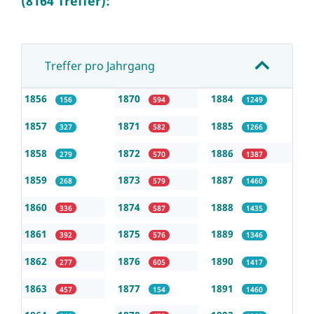
(8164 Treffer):
Treffer pro Jahrgang
1856
1870
1884
156
594
1249
1857
1871
1885
327
582
1266
1858
1872
1886
279
570
1387
1859
1873
1887
268
579
1460
1860
1874
1888
336
587
1435
1861
1875
1889
392
576
1346
1862
1876
1890
277
605
1417
1863
1877
1891
457
154
1460