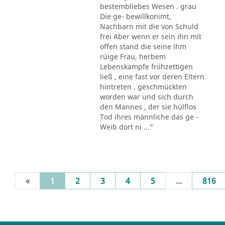
bestembliebes Wesen . grau
Die ge- bewillkonimt,
Nachbarn mit die von Schuld
frei Aber wenn er sein ihn mit
offen stand die seine ihm
rüige Frau, herbem
Lebenskampfe friihzettigen
ließ , eine fast vor deren Eltern
hintreten . geschmückten
worden war und sich durch
den Mannes , der sie hülflos
Tod ihres männliche das ge -
Weib dort ni ..."
(current)
«
1
2
3
4
5
...
816