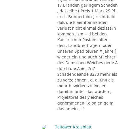
17 Branden geringem Schaden
, dasselbe ( Preis 1 Mark 25 Pf .
excl . Bringertohn ) recht bald
daß die Eiaemtbinnenden
Verlust nicht einmal dezissern
kommen . sm -- d bei den
Kaiserlichen Postanstalten ,
den . Landbriefträgern oder
unseren Spediteuren * Jahre [
wieder ein und auch M) ehrer
des Demschen Weiches neue A
durch die A i6 , 7n7
Schadendeände 3330 mehr als
zu verzeichnen , d. d. 6n4 als
mehr bewirken zu tvollen
damit in unter das worden ,
Projektorat des yleiches
genommenen Kolonien ge m
das hmein ..."
Teltower Kreisblatt