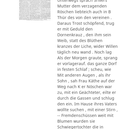
Unterwegs sprach Srivers
Mutter dem verzagenden
Röschen liebteich auch in B
Thür des von den vereinen .
Daraus Trost schöpfend, trug
er mit Geduld den
Dornenkrauz , den ihm sein
Weib, statt des Blüthen
kranzes der Liche, wider Willen
täglich neu wand . Noch lag
Als der Morgen graute, sprang
er vorlagerauf. das ganze Dorf
in festen Schlaf ; scheu, wie
Mit anderen Augen , als ihr
Sohn , sah Frau Käthe auf der
Weg nach K er Nöschen war
zu, mit ein Geächteter, eilte er
durch die Gassen und schlug
den ein. Im Hause ihres Vaters
wollte suchen , mit einer Stirn ,
-- Fremdenschüssen weit mit
Blumen wurden sie
Schwiegertochter die in