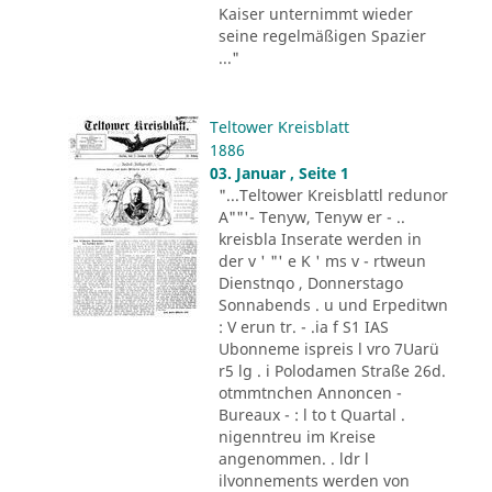
Kaiser unternimmt wieder
seine regelmäßigen Spazier
..."
Teltower Kreisblatt
1886
03. Januar , Seite 1
"...Teltower Kreisblattl redunor
A""'- Tenyw, Tenyw er - ..
kreisbla Inserate werden in
der v ' "' e K ' ms v - rtweun
Dienstnqo , Donnerstago
Sonnabends . u und Erpeditwn
: V erun tr. - .ia f S1 IAS
Ubonneme ispreis l vro 7Uarü
r5 lg . i Polodamen Straße 26d.
otmmtnchen Annoncen -
Bureaux - : l to t Quartal .
nigenntreu im Kreise
angenommen. . ldr l
ilvonnements werden von