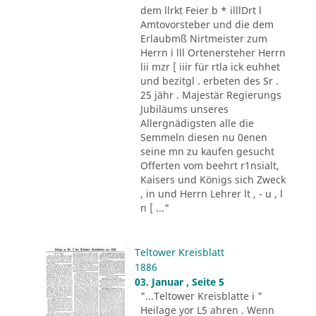
dem llrkt Feier b * illlDrt l
Amtovorsteber und die dem
Erlaubmß Nirtmeister zum
Herrn i lll Ortenersteher Herrn
lii mzr [ iiir für rtla ick euhhet
und bezitgl . erbeten des Sr .
25 jähr . Majestär Regierungs
Jubiläums unseres
Allergnädigsten alle die
Semmeln diesen nu 0enen
seine mn zu kaufen gesucht
Offerten vom beehrt r1nsialt,
Kaisers und Königs sich Zweck
, in und Herrn Lehrer lt , - u , l
n [ ..."
Teltower Kreisblatt
1886
03. Januar , Seite 5
"...Teltower Kreisblatte i "
Heilage yor L5 ahren . Wenn