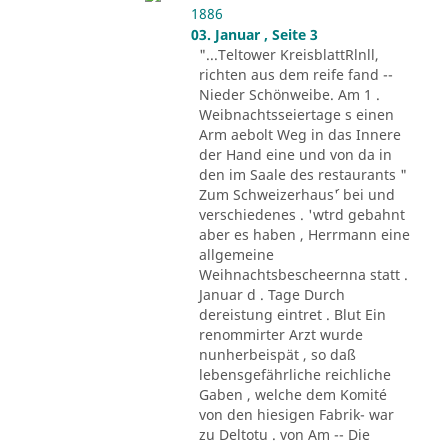
1886
03. Januar , Seite 3
"...Teltower KreisblattRlnll,
richten aus dem reife fand --
Nieder Schönweibe. Am 1 .
Weibnachtsseiertage s einen
Arm aebolt Weg in das Innere
der Hand eine und von da in
den im Saale des restaurants "
Zum Schweizerhaus´' bei und
verschiedenes . 'wtrd gebahnt
aber es haben , Herrmann eine
allgemeine
Weihnachtsbescheernna statt .
Januar d . Tage Durch
dereistung eintret . Blut Ein
renommirter Arzt wurde
nunherbeispät , so daß
lebensgefährliche reichliche
Gaben , welche dem Komité
von den hiesigen Fabrik- war
zu Deltotu . von Am -- Die