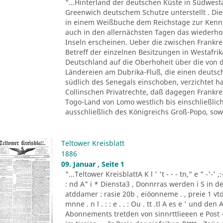
"...Hinterland der deutschen Küste in Südwesta
Greenwich deutschem Schutze unterstellt . Dies
in einem Weißbuche dem Reichstage zur Kenn
auch in den allernächsten Tagen das wiederho
Inseln erscheinen. Ueber die zwischen Frankre
Betreff der einzelnen Besitzungen in Westafrik
Deutschland auf die Oberhoheit über die von 
Ländereien am Dubrika-Fluß, die einen deutsch
südlich des Senegals einschoben, verzichtet h
Collinschen Privatrechte, daß dagegen Frankr
Togo-Land von Lomo westlich bis einschließlic
ausschließlich des Königreichs Groß-Popo, sowi
Teltower Kreisblatt
1886
09. Januar , Seite 1
"...Teltower KreisblattA K l ' 't - - - tn," e " -'-' ,
: nd A" i * Diensta3 , Donnrras werden i S in de
atddamer : rasie 20b , eiöonneme . , preie 1 vt
mnne . n l . : : e . . : Ou . tt .tl A es e ' und de
Abonnements tretden von sinnrttlieeen e Post - 