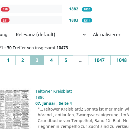
1882
550
1035
1883
551
1314
Aktualisieren
rung:
21 - 30
Treffer von insgesamt
10473
evious
(current)
1
2
3
4
5
...
1047
1048
Teltower Kreisblatt
1886
07. Januar , Seite 4
"...Teltower Kreisblattl2 Sonnta ist mer mein
hörend , entlaufen. Zwangsverstaigerung. Im 
Grundbuche von Tempelhof, Band 1X -Blatt Nr 
riegnnenin 7empelho zur Zucht sind zu verka