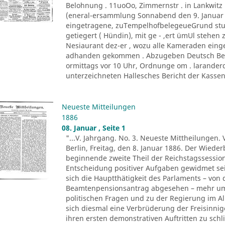
Belohnung . 11uoOo, Zimmernstr . in Lankwitz
(eneral-ersammlung Sonnabend den 9. Januar 1
eingetragene, zuTempelhofbelegeueGrund stu
getiegert ( Hündin), mit ge - ,ert ümUl stehen
Nesiaurant dez-er , wozu alle Kameraden einge
adhanden gekommen . Abzugeben Deutsch Berlin
ormittags vor 10 Uhr, Ordnunge om . larander
unterzeichneten Hallesches Bericht der Kassen 
Neueste Mitteilungen
1886
08. Januar , Seite 1
"...V. Jahrgang. No. 3. Neueste Mittheilungen. 
Berlin, Freitag, den 8. Januar 1886. Der Wied
beginnende zweite Theil der Reichstagssessio
Entscheidung positiver Aufgaben gewidmet sei
sich die Hauptthätigkeit des Parlaments – vo
Beamtenpensionsantrag abgesehen – mehr um 
politischen Fragen und zu der Regierung im Al
sich diesmal eine Verbrüderung der Freisinn
ihren ersten demonstrativen Auftritten zu schl