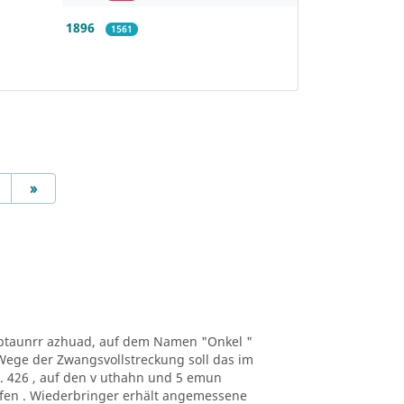
1896
1561
Next
»
 wbtaunrr azhuad, auf dem Namen "Onkel "
Wege der Zwangsvollstreckung soll das im
. 426 , auf den v uthahn und 5 emun
ufen . Wiederbringer erhält angemessene