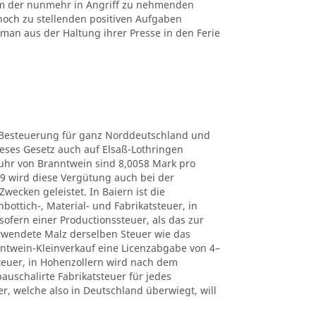
m der nunmehr in Angriff zu nehmenden
noch zu stellenden positiven Aufgaben
man aus der Haltung ihrer Presse in den Ferie
e Besteuerung für ganz Norddeutschland und
eses Gesetz auch auf Elsaß-Lothringen
uhr von Branntwein sind 8,0058 Mark pro
879 wird diese Vergütung auch bei der
ecken geleistet. In Baiern ist die
ottich-, Material- und Fabrikatsteuer, in
ofern einer Productionssteuer, als das zur
rwendete Malz derselben Steuer wie das
nntwein-Kleinverkauf eine Licenzabgabe von 4–
teuer, in Hohenzollern wird nach dem
uschalirte Fabrikatsteuer für jedes
r, welche also in Deutschland überwiegt, will