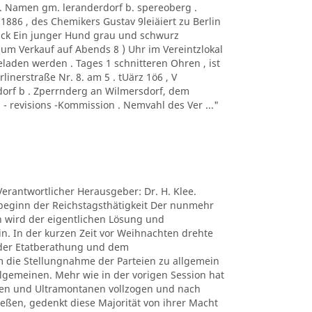
 . Namen gm. leranderdorf b. spereoberg .
886 , des Chemikers Gustav 9leiäiert zu Berlin
ck Ein junger Hund grau und schwurz
 zum Verkauf auf Abends 8 ) Uhr im Vereintzlokal
laden werden . Tages 1 schnitteren Ohren , ist
erstraße Nr. 8. am 5 . tUärz 1ö6 , V
dorf b . Zperrnderg an Wilmersdorf, dem
- revisions -Kommission . Nemvahl des Ver ..."
Verantwortlicher Herausgeber: Dr. H. Klee.
erbeginn der Reichstagsthätigkeit Der nunmehr
n wird der eigentlichen Lösung und
n. In der kurzen Zeit vor Weihnachten drehte
n der Etatberathung und dem
die Stellungnahme der Parteien zu allgemein
lgemeinen. Mehr wie in der vorigen Session hat
igen und Ultramontanen vollzogen und nach
ießen, gedenkt diese Majorität von ihrer Macht