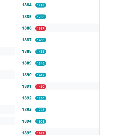
1884
1249
1885
1266
1886
1387
1887
1460
1888
1435
1889
1346
1890
1417
1891
1460
1892
1260
1893
1723
1894
1908
1895
1672