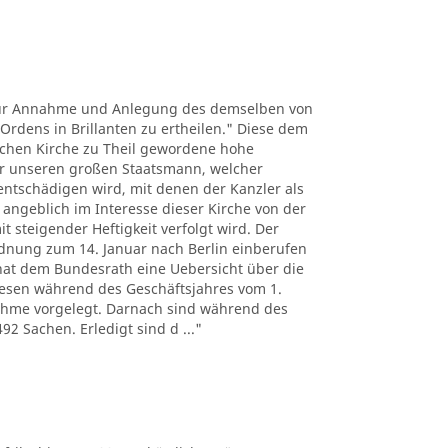
ß zur Annahme und Anlegung des demselben von
-Ordens in Brillanten zu ertheilen." Diese dem
schen Kirche zu Theil gewordene hohe
ür unseren großen Staatsmann, welcher
entschädigen wird, mit denen der Kanzler als
 angeblich im Interesse dieser Kirche von der
t steigender Heftigkeit verfolgt wird. Der
rdnung zum 14. Januar nach Berlin einberufen
 hat dem Bundesrath eine Uebersicht über die
esen während des Geschäftsjahres vom 1.
ahme vorgelegt. Darnach sind während des
 Sachen. Erledigt sind d ..."