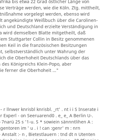
frika bis etwa 22 Grad östlicher Länge von
e Verträge werden, wie die Köln. Ztg. mittheilt,
tnißnahme vorgelegt werden, ebenso wird
lt angekündigte Weißbuch über die Carolinen-
ich und Deutschland erzielte Verständigung in
a wird demselben Blatte mitgetheilt, daß
dem Stuttgarter Collin in Besitz genommenen
en Keil in die französischen Besitzungen
at, selbstverständlich unter Wahrung der
eich die Oberhoheit Deutschlands über das
h des Königreichs Klein-Popo, aber
e ferner die Oberhoheit ..."
:-- r llnwer knrisbl knrisbl. _rt' . nt i i S Inserate i
r Experl - on Seeruarend0 . e_ e_ A Berlin U-.
o 7narü 25 s '1-u. S * sowiein sännntlihen A :
n Agentoren im ' u . i ! can :genr' m : nrn
Anstalt :- n , Bietestlauern : tnd dt n Utenten