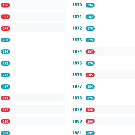
1870
156
594
1871
327
582
1872
279
570
1873
268
579
1874
336
587
1875
392
576
1876
277
605
1877
457
154
1878
548
675
1879
547
628
1880
580
596
1881
568
692